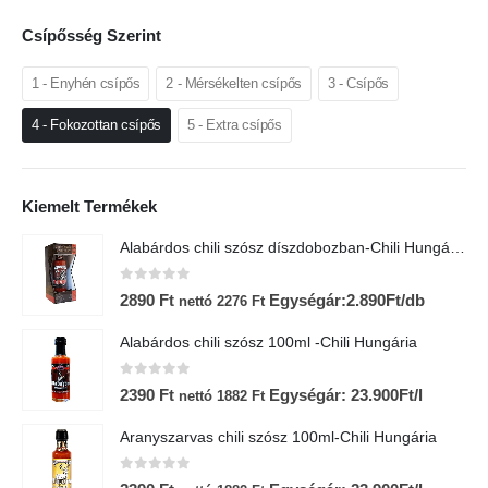
Csípősség Szerint
1 - Enyhén csípős
2 - Mérsékelten csípős
3 - Csípős
4 - Fokozottan csípős
5 - Extra csípős
Kiemelt Termékek
Alabárdos chili szósz díszdobozban-Chili Hungária
0
az 5-ből
2890
Ft
Egységár:2.890Ft/db
nettó
2276
Ft
Alabárdos chili szósz 100ml -Chili Hungária
0
az 5-ből
2390
Ft
Egységár: 23.900Ft/l
nettó
1882
Ft
Aranyszarvas chili szósz 100ml-Chili Hungária
0
az 5-ből