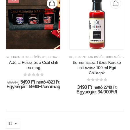
04., FOKOZOTTAN CSÍPŐS
,
05., EXTRA CSÍPŐS
,
5.000FT-9.999FT KÖZÖTT
04., FOKOZOTTAN CSÍPŐS
,
AJÁNDÉK TERMÉKE
,
CHILI SZÓSZOK ÉS KRÉMEK
A Jó, a Rossz és a Csúf chili
Bornemissza Tüzes Kereke
csomag
chili szósz 100 ml-Egri
Chiliagok
0
az 5-ből
Original
Current
5490
Ft
nettó
4323
Ft
5990
Ft
0
az 5-ből
price
price
Egységár: 5990Ft/csomag
3490
Ft
nettó
2748
Ft
was:
is:
Egységár:34.900Ft/l
5990 Ft.
5490 Ft.