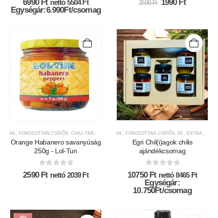
Original
Current
6990
Ft
1990
Ft
nettó
5504
Ft
2590
Ft
price
price
Egységár:6.990Ft/csomag
was:
is:
2590 Ft.
1990 Ft.
04., FOKOZOTTAN CSÍPŐS
,
CHILI TERMÉKEK
,
CSÍPŐSSÉGI-SKÁLA
04., FOKOZOTTAN CSÍPŐS
,
FRISS CHILI PAPRIKÁK É
,
05., EXTRA CSÍPŐS
Orange Habanero savanyúság
Egri Chil(i)agok chilis
250g - Lol-Tun
ajándékcsomag
0
az 5-ből
0
az 5-ből
2590
Ft
10750
Ft
nettó
2039
Ft
nettó
8465
Ft
Egységár:
10.750Ft/csomag
-8%