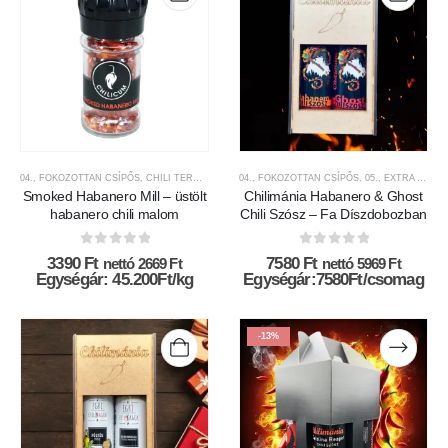
04., FOKOZOTTAN CSÍPŐS
,
CHILI TERMÉKEK
,
CHILICUM
04., FOKOZOTTAN CSÍPŐS
,
CSÍPŐSSÉGI-SKÁLA
,
05., EXTRA CSÍPŐS
,
MÁRKÁK
,
SZÁR
Smoked Habanero Mill – üstölt
Chilimánia Habanero & Ghost
habanero chili malom
Chili Szósz – Fa Díszdobozban
0
az 5-ből
0
az 5-ből
3390
Ft
7580
Ft
nettó
2669
Ft
nettó
5969
Ft
Egységár: 45.200Ft/kg
Egységár:7580Ft/csomag
Ennek
Ennek
-13%
a
a
terméknek
terméknek
több
több
variációja
variációja
van.
van.
A
A