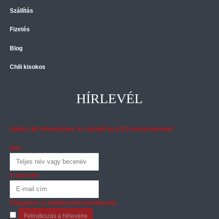
Szállítás
Fizetés
Blog
Chili kisokos
HÍRLEVÉL
Iratkozz fel hírlevelünkre, és zsebeld be a 5% kedvezményed!
Név:
E-mail cím:
Elfogadom az
adatkezelési nyilatkozatot
.
Feliratkozás a hírlevélre