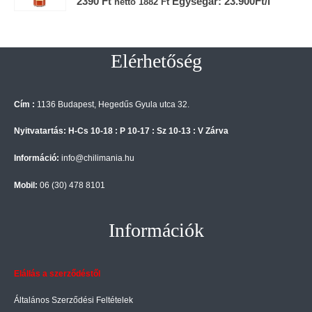
2390
Ft
Egységár: 23.900Ft/l
nettó
1882
Ft
Elérhetőség
Cím :
1136 Budapest, Hegedűs Gyula utca 32.
Nyitvatartás: H-Cs 10-18 : P 10-17 : Sz 10-13 : V Zárva
Információ:
info@chilimania.hu
Mobil:
06 (30) 478 8101
Információk
Elállás a szerződéstől
Általános Szerződési Feltételek