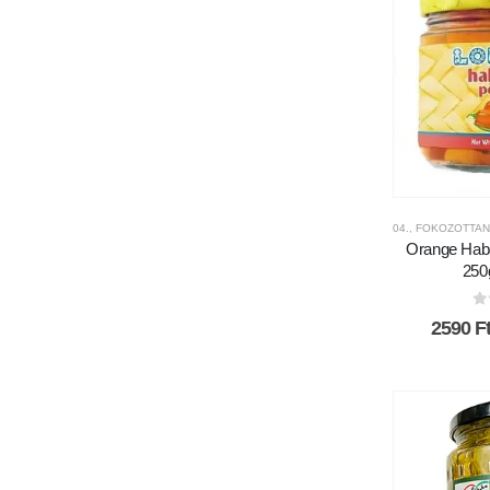
04., FOKOZOTTAN
Orange Hab
250g
0
2590
F