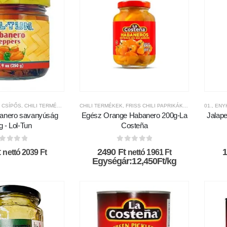
 CSÍPŐS
,
CHILI TERMÉKEK
,
CSÍPŐSSÉGI-SKÁLA
CHILI TERMÉKEK
,
,
FRISS CHILI PAPRIKÁK ÉS SAVANYÚSÁ
FRISS CHILI PAPRIKÁK ÉS SAVANYÚSÁGOK
01., EN
anero savanyúság
Egész Orange Habanero 200g-La
Jalap
 - Lol-Tun
Costeña
az 5-ből
0
az 5-ből
t
2490
Ft
nettó
2039
Ft
nettó
1961
Ft
Egységár:12,450Ft/kg