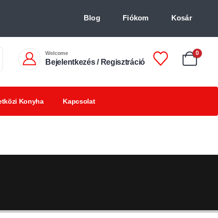
Blog
Fiókom
Kosár
Welcome
0
Bejelentkezés / Regisztráció
tközi Konyha
Kapcsolat
Chilis
Chilivel ízesített
BBQ
italok +18
finomságok
termékek