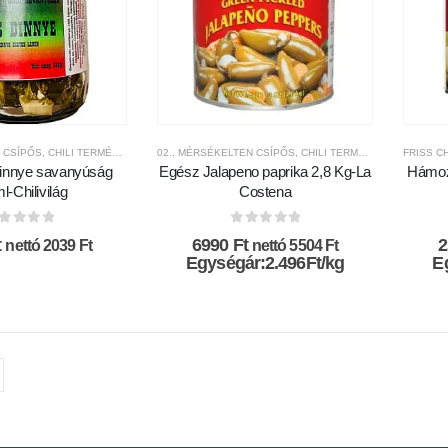
 CSÍPŐS
,
CHILI TERMÉKEK
,
CHILIVILÁG
02., MÉRSÉKELTEN CSÍPŐS
,
CSÍPŐSSÉGI-SKÁLA
,
CHILI TERMÉKEK
,
FRISS CHILI PAPRIKÁK ÉS
,
CSÍPŐSSÉ
 dinnye savanyúság
Egész Jalapeno paprika 2,8 Kg-La
Hámoz
l-Chilivilág
Costena
az 5-ből
0
az 5-ből
t
6990
Ft
nettó
2039
Ft
nettó
5504
Ft
Egységár:2.496Ft/kg
E