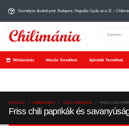
Személyes átvételi pont: Budapest, Hegedűs Gyula utca 32. – Chilimán
Webáruház
Akciós Termékek
Ajándék Termékek
Chili szószok
Chili
Száríto
és krémek
őrlemények
paprik
FŐOLDAL
WEBÁRUHÁZ
CHILI TERMÉKEK
FRISS CHILI PA
Friss chili paprikák és savanyúsá