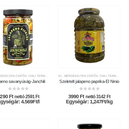
RSÉKELTEN CSÍPŐS
S CHILI PAPRIKÁK ÉS SAVANYÚSÁGOK
ÁRKÁK
,
CHILI TERMÉKEK
,
,
CSÍPŐSSÉGI-SKÁLA
JANCHILI
02., MÉRSÉKELTEN CSÍPŐS
,
MÁRKÁK
,
FRISS CHILI PAPRIKÁK ÉS S
,
CHILI TERMÉKEK
,
C
peno savanyúság-Janchili
Szeletelt jalapeno paprika-El Ninio
0
az 5-ből
0
az 5-ből
3290
Ft
3990
Ft
nettó
2591
Ft
nettó
3142
Ft
gységár: 4.569Ft/l
Egységár: 1,247Ft/kg