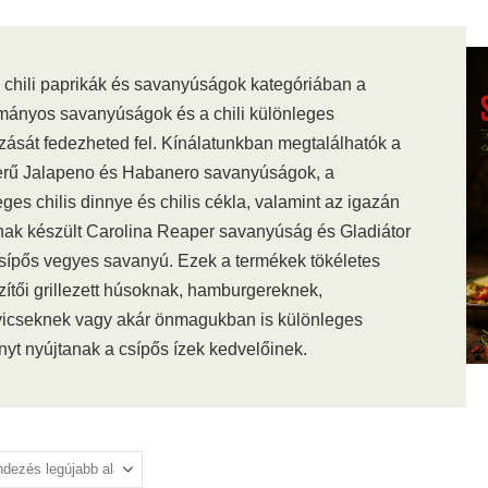
s chili paprikák és savanyúságok kategóriában a
ányos savanyúságok és a chili különleges
ozását fedezheted fel. Kínálatunkban megtalálhatók a
rű Jalapeno és Habanero savanyúságok, a
ges chilis dinnye és chilis cékla, valamint az igazán
nak készült Carolina Reaper savanyúság és Gladiátor
csípős vegyes savanyú. Ezek a termékek tökéletes
zítői grillezett húsoknak, hamburgereknek,
icseknek vagy akár önmagukban is különleges
nyt nyújtanak a csípős ízek kedvelőinek.