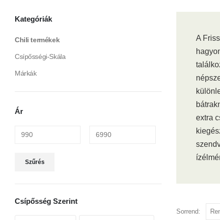
Kategóriák
A Fris
Chili termékek
hagyom
Csípősségi-Skála
találk
Márkák
népsze
különle
bátrak
Ár
extra 
kiegés
szendv
Min
Max
ízélmé
Szűrés
ár
ár
Csípősség Szerint
Sorrend: