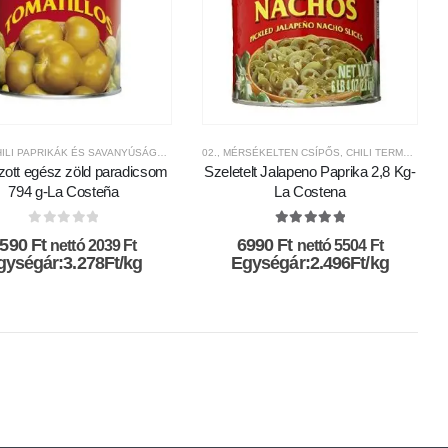
 SAVANYÚSÁGOK
GI-SKÁLA
,
FRISS CHILI PAPRIKÁK ÉS SAVANYÚSÁGOK
,
MÁRKÁK
FRISS CHILI PAPRIKÁK ÉS SAVANYÚSÁGOK
,
MEXIKÓI KONYHA
02., MÉRSÉKELTEN CSÍPŐS
,
,
NEMZETKÖZI KONYHA
MÁRKÁK
,
MEXIKÓI KONYHA
,
CHILI TERMÉKEK
,
NEMZ
,
C
ott egész zöld paradicsom
Szeletelt Jalapeno Paprika 2,8 Kg-
794 g-La Costeña
La Costena
0
az 5-ből
5.00
az 5-ből
2590
Ft
6990
Ft
nettó
2039
Ft
nettó
5504
Ft
gységár:3.278Ft/kg
Egységár:2.496Ft/kg