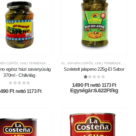
GOK
YHÉN CSÍPŐS
,
,
MÁRKÁK
MEXIKÓI KONYHA
,
,
CHILI TERMÉKEK
MEXIKÓI KONYHA
,
NEMZETKÖZI KONYHA
,
CHILIVILÁG
,
NEMZETKÖZI KONYHA
01., ENYHÉN CSÍPŐS
,
CSÍPŐSSÉGI-SKÁLA
,
NEMZETKÖZI MÁRKÁK
,
CHILI TERMÉKEK
,
FRISS CHILI PAPRIKÁK
,
CSÍPŐSS
eno egész házi savanyúság
Szeletelt jalapeno 225g-El Sabor
370ml - Chilivilág
1.00
az 5-ből
1490
Ft
nettó
1173
Ft
0
az 5-ből
Egységár:6.622Ft/kg
1490
Ft
nettó
1173
Ft