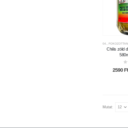
04., FOKOZOTTAN
Chilis zöld
580m
0
2590
F
Mutat: