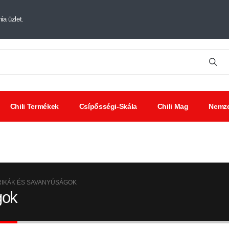
ia üzlet.
Chili Termékek
Csípősségi-Skála
Chili Mag
Nemze
tt chili
Chili
Savanyúságok
ák
kivonat
PRIKÁK ÉS SAVANYÚSÁGOK
gok