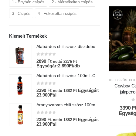
1 - Enyhén csípős
2 - Mérsékelten csípős
3 - Csípős
4 - Fokozottan csípős
Kiemelt Termékek
Alabárdos chili szósz díszdobozban-Chili Hungária
0
az 5-ből
0
2890
Ft
6
nettó
2276
Ft
Egységár:2.890Ft/db
E
Alabárdos chili szósz 100ml -Chili Hungária
03., CSÍPŐS
,
CHI
Cowboy Ca
0
az 5-ből
0
2390
Ft
Egységár:
2
nettó
1882
Ft
jalapeno
23.900Ft/l
E
Aranyszarvas chili szósz 100ml-Chili Hungária
0
3390
F
Egységá
0
az 5-ből
0
2390
Ft
Egységár:
9
nettó
1882
Ft
23.900Ft/l
E