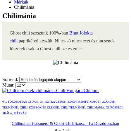
Márkák
Chilimánia
Chilimánia
Ghost chili szószunk 100%-ban
Bhut Jolokia
chili
paprikából készült. Nincs só nincs ecet és nincsenek
fűszerek csak a Ghost chili íze és ereje.
Sorrend:
Mutat:
04., FOKOZOTTAN CSÍPŐS
,
05., EXTRA CSÍPŐS
,
5.000FT-9.999FT KÖZÖTT
,
AJÁNDÉK
TERMÉKEK
,
CHILI SZÓSZOK ÉS KRÉMEK
,
CHILI TERMÉKEK
,
CHILIMÁNIA
,
CSÍPŐSSÉGI-
SKÁLA
,
MÁRKÁK
Chilimánia Habanero & Ghost Chili Szósz – Fa Díszdobozban
0
az 5-ből