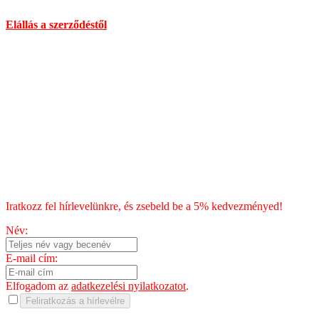
Elállás a szerződéstől
Általános Szerződési Feltételek
Szállítás
Fizetés
Blog
Chili kisokos
HÍRLEVÉL
Iratkozz fel hírlevelünkre, és zsebeld be a 5% kedvezményed!
Név:
E-mail cím:
Elfogadom az
adatkezelési nyilatkozatot
.
Feliratkozás a hírlevélre