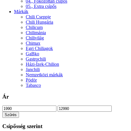
04., Fokozottan csípős
05., Extra csípős
Márkák
Chili Cseppje
Chili Hungária
Chilicum
Chilimánia
Chilivilág
Chimax
Egri Chiliagok
GaBko
Gastrochili
Házi-Ízek-Chilion
Janchili
Nemzetközi márkák
Pödör
Tabasco
Ár
Min
Max
ár
ár
Szűrés
Csípősség szerint