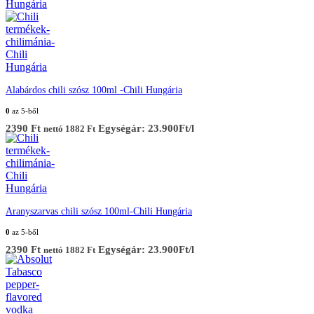
Alabárdos chili szósz 100ml -Chili Hungária
0
az 5-ből
2390
Ft
Egységár: 23.900Ft/l
nettó
1882
Ft
Aranyszarvas chili szósz 100ml-Chili Hungária
0
az 5-ből
2390
Ft
Egységár: 23.900Ft/l
nettó
1882
Ft