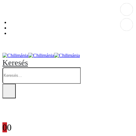
Személyes átvételi pont: Budapest, Hegedűs Gyula utca 32. – Chilimánia üzlet.
Blog
Fiókom
Kosár
Keresés
0
0