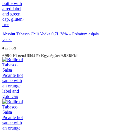
Absolut Tabasco Chili Vodka 0,7L 38% – Prémium csípős
vodka
0
az 5-ből
6990
Ft
Egységár:9.986Ft/l
nettó
5504
Ft