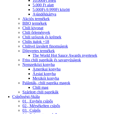
10.000Ft felett
5.000 Ft alatt
5.000Ft-9.999Ft között
Ajándékkártya
Akciós termékek
BBQ termékek
Chili kivonat
Chili őrlemények
Chili szószok és krémek
Chilis italok +18
Chilivel ízesített finomságok
Díjnyertes termékek
The World Hot Sauce Awards nyertesek
Friss chili paprikák és savanyúságok
Nemzetközi konyha
Amerikai konyha
Ázsiai konyha
Mexikói konyha
Palánták- chili paprika magok
Chili mag
Szárított chili paprikák
Csípősségi-Skála
01., Enyhén csípős
02., Mérsékelten csípős
03., Csípős