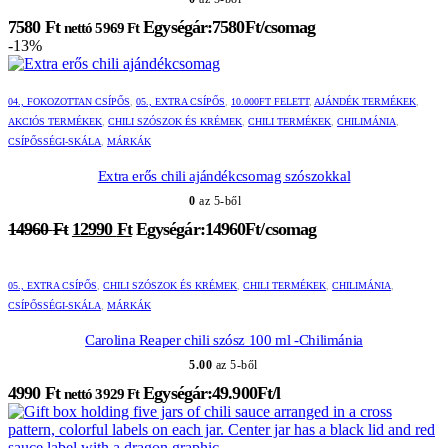
7580
Ft
Egységár:7580Ft/csomag
nettó
5969
Ft
-13%
Ennek
Ennek
a
a
04., FOKOZOTTAN CSÍPŐS
,
05., EXTRA CSÍPŐS
,
10.000FT FELETT
,
AJÁNDÉK TERMÉKEK
,
terméknek
terméknek
AKCIÓS TERMÉKEK
,
CHILI SZÓSZOK ÉS KRÉMEK
,
CHILI TERMÉKEK
,
CHILIMÁNIA
,
több
több
CSÍPŐSSÉGI-SKÁLA
,
MÁRKÁK
variációja
variációja
van.
van.
Extra erős chili ajándékcsomag szószokkal
A
A
0
az 5-ből
változatok
változatok
a
a
Original
Current
14960
Ft
12990
Ft
Egységár:14960Ft/csomag
termékoldalon
termékoldalon
price
price
választhatók
választhatók
was:
is:
ki
ki
14960 Ft.
12990 Ft.
05., EXTRA CSÍPŐS
,
CHILI SZÓSZOK ÉS KRÉMEK
,
CHILI TERMÉKEK
,
CHILIMÁNIA
,
CSÍPŐSSÉGI-SKÁLA
,
MÁRKÁK
Carolina Reaper chili szósz 100 ml -Chilimánia
5.00
az 5-ből
4990
Ft
Egységár:49.900Ft/l
nettó
3929
Ft