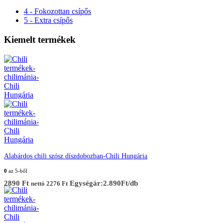
4 - Fokozottan csípős
5 - Extra csípős
Kiemelt termékek
Alabárdos chili szósz díszdobozban-Chili Hungária
0
az 5-ből
2890
Ft
Egységár:2.890Ft/db
nettó
2276
Ft