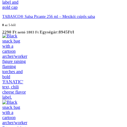
TABASCO® Salsa Picante 256 ml – Mexikói csípős salsa
0
az 5-ből
2290
Ft
Egységár:8945Ft/l
nettó
1803
Ft