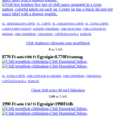
02., MÉRSÉKELTEN CSÍPŐS
,
03., CSÍPŐS
,
04., FOKOZOTTAN CSÍPŐS
,
05., EXTRA CSÍPŐS
,
5.000FT-9.999FT KÖZÖTT
,
AJÁNDÉK TERMÉKEK
,
CHILI HUNGÁRIA
,
CHILI SZÓSZOK ÉS
KRÉMEK
,
CHILI TERMÉKEK
,
CHILIMÁNIA
,
CSÍPŐSSÉGI-SKÁLA
,
MÁRKÁK
Chili challenge válogatás nem kezdőknek
0
az 5-ből
8770
Ft
Egységár:8.770Ft/csomag
nettó
6906
Ft
05., EXTRA CSÍPŐS
,
CHILI SZÓSZOK ÉS KRÉMEK
,
CHILI TERMÉKEK
,
CHILIMÁNIA
,
CSÍPŐSSÉGI-SKÁLA
,
MÁRKÁK
Ghost chili szósz 40 ml-Chilimánia
5.00
az 5-ből
1990
Ft
Egységár:1990Ft/db
nettó
1567
Ft