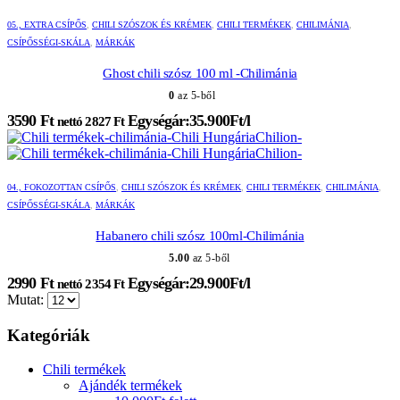
05., EXTRA CSÍPŐS
,
CHILI SZÓSZOK ÉS KRÉMEK
,
CHILI TERMÉKEK
,
CHILIMÁNIA
,
CSÍPŐSSÉGI-SKÁLA
,
MÁRKÁK
Ghost chili szósz 100 ml -Chilimánia
0
az 5-ből
3590
Ft
Egységár:35.900Ft/l
nettó
2827
Ft
04., FOKOZOTTAN CSÍPŐS
,
CHILI SZÓSZOK ÉS KRÉMEK
,
CHILI TERMÉKEK
,
CHILIMÁNIA
,
CSÍPŐSSÉGI-SKÁLA
,
MÁRKÁK
Habanero chili szósz 100ml-Chilimánia
5.00
az 5-ből
2990
Ft
Egységár:29.900Ft/l
nettó
2354
Ft
Mutat:
Kategóriák
Chili termékek
Ajándék termékek