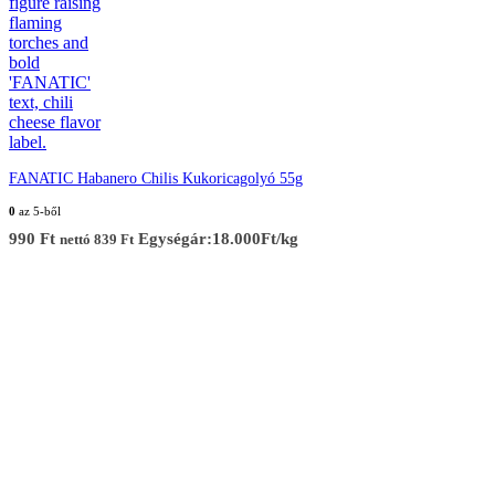
FANATIC Habanero Chilis Kukoricagolyó 55g
0
az 5-ből
990
Ft
Egységár:18.000Ft/kg
nettó
839
Ft
Elérhetőség
Cím :
1136 Budapest, Hegedűs Gyula utca 32.
Nyitvatartás: H-Cs 10-18 : P 10-17 : Sz 10-13 : V Zárva
Információ:
info@chilimania.hu
Mobil:
06 (30) 478 8101
Információk