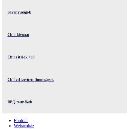
Savanyúságok
Chili kivonat
Chilis italok +18
Chilivel ízesített finomságok
BBQ termékek
Főoldal
Webáruház