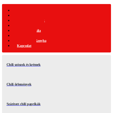
Webáruház
Akciós Termékek
Ajándék Termékek
Chili Termékek
Csípősségi-Skála
Chili Mag
Nemzetközi Konyha
Kapcsolat
Chili szószok és krémek
Chili őrlemények
Szárított chili paprikák