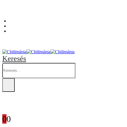
Személyes átvételi pont: Budapest, Hegedűs Gyula utca 32. – Chilimánia üzlet.
Blog
Fiókom
Kosár
Keresés
0
0