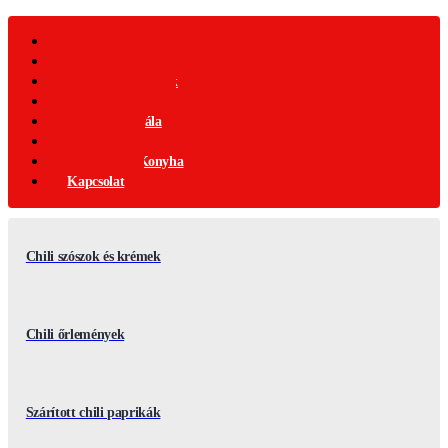
Webáruház
Akciós Termékek
Ajándék Termékek
Chili Termékek
Csípősségi-Skála
Chili Mag
Nemzetközi Konyha
Kapcsolat
Chili szószok és krémek
Chili őrlemények
Szárított chili paprikák