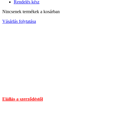
Rendelés kész
Nincsenek termékek a kosárban
Vásárlás folytatása
Elérhetőség
Cím :
1136 Budapest, Hegedűs Gyula utca 32.
Nyitvatartás: H-Cs 10-18 : P 10-17 : Sz 10-13 : V Zárva
Információ:
info@chilimania.hu
Mobil:
06 (30) 478 8101
Információk
Elállás a szerződéstől
Általános Szerződési Feltételek
Szállítás