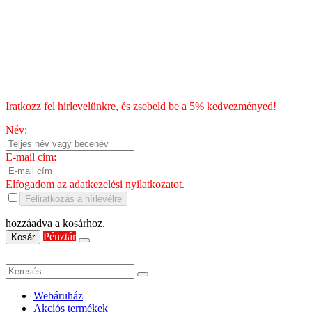
Fizetés
Blog
Chili kisokos
HÍRLEVÉL
Iratkozz fel hírlevelünkre, és zsebeld be a 5% kedvezményed!
Név:
E-mail cím:
Elfogadom az
adatkezelési nyilatkozatot
.
Feliratkozás a hírlevélre
hozzáadva a kosárhoz.
Pénztár
Kosár
Webáruház
Akciós termékek