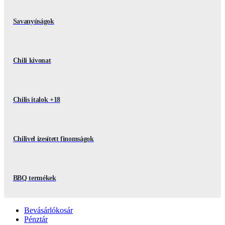
Savanyúságok
Chili kivonat
Chilis italok +18
Chilivel ízesített finomságok
BBQ termékek
Bevásárlókosár
Pénztár