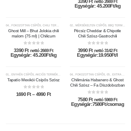
3390
Ft
nettó
2669
Ft
Egységár: 45.200Ft/kg
04., FOKOZOTTAN CSÍPŐS
,
CHILI TERMÉKEK
,
CHILICUM
02., MÉRSÉKELTEN CSÍPŐS
,
CSÍPŐSSÉGI-SKÁLA
,
BBQ TERMÉKEK
,
MÁRKÁK
,
SZÁR
Ghost Mill – Bhut Jolokia chili
Pécsíz Cheddar & Chipotle
malom (75 ml) | Chilicum
Chili Szósz-Gastrochili
0
az 5-ből
0
az 5-ből
3390
Ft
3990
Ft
nettó
2669
Ft
nettó
3142
Ft
Egységár: 45.200Ft/kg
Egységár:19.950Ft/l
Ennek
Ennek
CSÍPŐS ÁR!
a
a
01., ENYHÉN CSÍPŐS
,
AKCIÓS TERMÉKEK
,
CHILI SZÓSZOK ÉS KRÉMEK
04., FOKOZOTTAN CSÍPŐS
,
CHILI TERMÉKEK
,
05., EXTRA CSÍPŐS
,
CS
Tapatío Mexikói Csípős Szósz
Chilimánia Habanero & Ghost
terméknek
terméknek
Chili Szósz – Fa Díszdobozban
több
több
0
az 5-ből
variációja
variációja
Ártartomány:
1690
Ft
–
4990
Ft
0
az 5-ből
1690 Ft
van.
van.
7580
Ft
nettó
5969
Ft
-
Egységár:7580Ft/csomag
A
A
4990 Ft
változatok
változatok
a
a
termékoldalon
termékoldalon
választhatók
választhatók