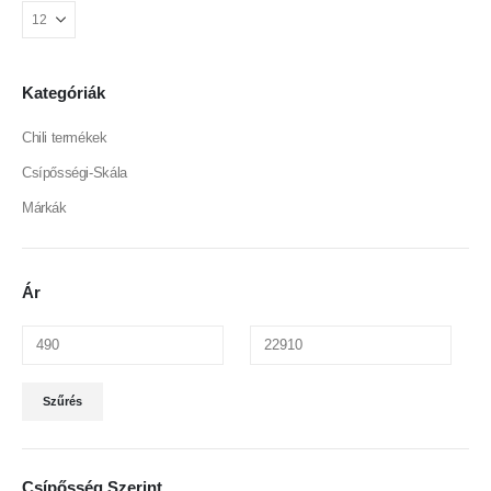
ki
ki
Kategóriák
Chili termékek
Csípősségi-Skála
Márkák
Ár
Min
Max
Szűrés
ár
ár
Csípősség Szerint