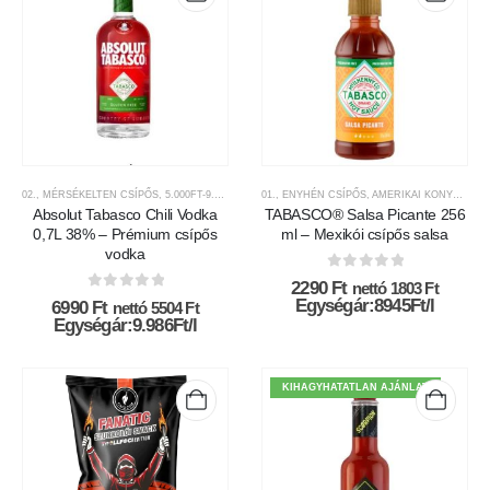
02., MÉRSÉKELTEN CSÍPŐS
,
5.000FT-9.999FT KÖZÖTT
01., ENYHÉN CSÍPŐS
,
AJÁNDÉK TERMÉKEK
,
AMERIKAI KONYHA
,
CHILI TERMÉKE
,
CH
Absolut Tabasco Chili Vodka
TABASCO® Salsa Picante 256
0,7L 38% – Prémium csípős
ml – Mexikói csípős salsa
vodka
0
az 5-ből
2290
Ft
nettó
1803
Ft
0
az 5-ből
Egységár:8945Ft/l
6990
Ft
nettó
5504
Ft
Egységár:9.986Ft/l
KIHAGYHATATLAN AJÁNLAT