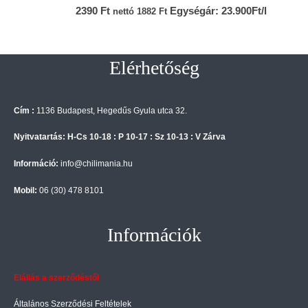
0
az 5-ből
2390
Ft
Egységár: 23.900Ft/l
nettó
1882
Ft
Elérhetőség
Cím :
1136 Budapest, Hegedűs Gyula utca 32.
Nyitvatartás: H-Cs 10-18 : P 10-17 : Sz 10-13 : V Zárva
Információ:
info@chilimania.hu
Mobil:
06 (30) 478 8101
Információk
Elállás a szerződéstől
Általános Szerződési Feltételek