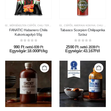
02., MÉRSÉKELTEN CSÍPŐS
,
CHILI TERMÉKEK
,
CHILICUM
03., CSÍPŐS
,
CHILIVEL ÍZESÍTETT FINOMSÁGOK
,
AMERIKAI KONYHA
,
CHILI SZÓSZOK ÉS KRÉMEK
FANATIC Habanero Chilis
Tabasco Scorpion Chilipaprika
Kukoricagolyó 55g
Szósz
0
az 5-ből
0
az 5-ből
990
Ft
2590
Ft
nettó
839
Ft
nettó
2039
Ft
Egységár:18.000Ft/kg
Egységár:43.167Ft/l