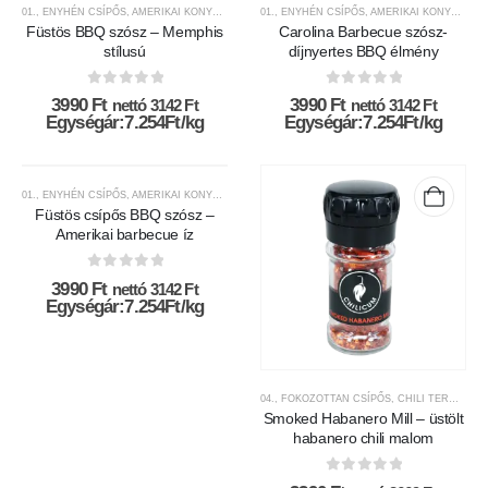
01., ENYHÉN CSÍPŐS
,
AMERIKAI KONYHA
,
BBQ TERMÉKEK
01., ENYHÉN CSÍPŐS
,
CHILI TERMÉKEK
,
AMERIKAI KONYHA
,
CSÍPŐSSÉGI-S
,
BB
Füstös BBQ szósz – Memphis
Carolina Barbecue szósz-
stílusú
díjnyertes BBQ élmény
0
az 5-ből
0
az 5-ből
3990
Ft
3990
Ft
nettó
3142
Ft
nettó
3142
Ft
Egységár:7.254Ft/kg
Egységár:7.254Ft/kg
01., ENYHÉN CSÍPŐS
,
AMERIKAI KONYHA
,
BBQ TERMÉKEK
,
CHILI TERMÉKEK
,
CSÍPŐSSÉGI-S
Füstös csípős BBQ szósz –
Amerikai barbecue íz
0
az 5-ből
3990
Ft
nettó
3142
Ft
Egységár:7.254Ft/kg
04., FOKOZOTTAN CSÍPŐS
,
CHILI TERMÉKEK
Smoked Habanero Mill – üstölt
habanero chili malom
0
az 5-ből