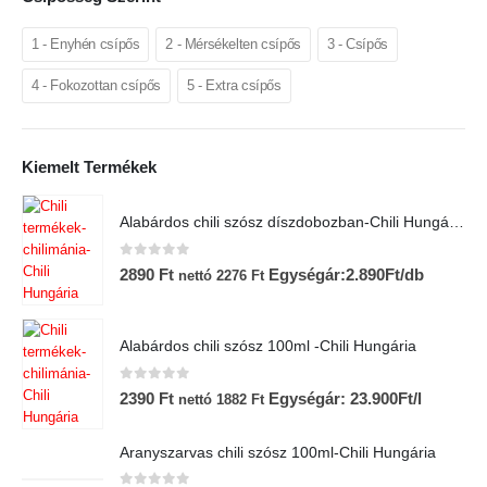
1 - Enyhén csípős
2 - Mérsékelten csípős
3 - Csípős
4 - Fokozottan csípős
5 - Extra csípős
Kiemelt Termékek
Alabárdos chili szósz díszdobozban-Chili Hungária
0
az 5-ből
2890
Ft
Egységár:2.890Ft/db
nettó
2276
Ft
Alabárdos chili szósz 100ml -Chili Hungária
0
az 5-ből
2390
Ft
Egységár: 23.900Ft/l
nettó
1882
Ft
Aranyszarvas chili szósz 100ml-Chili Hungária