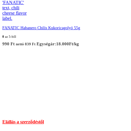
FANATIC Habanero Chilis Kukoricagolyó 55g
0
az 5-ből
990
Ft
Egységár:18.000Ft/kg
nettó
839
Ft
Elérhetőség
Cím :
1136 Budapest, Hegedűs Gyula utca 32.
Nyitvatartás: H-Cs 10-18 : P 10-17 : Sz 10-13 : V Zárva
Információ:
info@chilimania.hu
Mobil:
06 (30) 478 8101
Információk
Elállás a szerződéstől