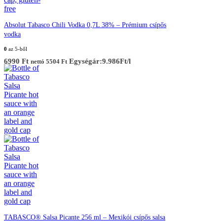
Absolut Tabasco Chili Vodka 0,7L 38% – Prémium csípős
vodka
0
az 5-ből
6990
Ft
Egységár:9.986Ft/l
nettó
5504
Ft
TABASCO® Salsa Picante 256 ml – Mexikói csípős salsa