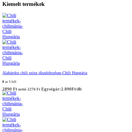
Kiemelt termékek
Alabárdos chili szósz díszdobozban-Chili Hungária
0
az 5-ből
2890
Ft
Egységár:2.890Ft/db
nettó
2276
Ft