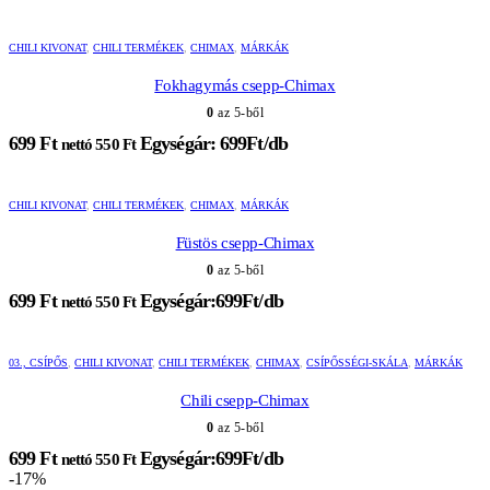
CHILI KIVONAT
,
CHILI TERMÉKEK
,
CHIMAX
,
MÁRKÁK
Fokhagymás csepp-Chimax
0
az 5-ből
699
Ft
Egységár: 699Ft/db
nettó
550
Ft
CHILI KIVONAT
,
CHILI TERMÉKEK
,
CHIMAX
,
MÁRKÁK
Füstös csepp-Chimax
0
az 5-ből
699
Ft
Egységár:699Ft/db
nettó
550
Ft
03., CSÍPŐS
,
CHILI KIVONAT
,
CHILI TERMÉKEK
,
CHIMAX
,
CSÍPŐSSÉGI-SKÁLA
,
MÁRKÁK
Chili csepp-Chimax
0
az 5-ből
699
Ft
Egységár:699Ft/db
nettó
550
Ft
-17%