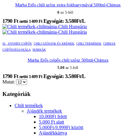
Marha Erős chili szósz extra fokhagymával 500ml-Chimax
0
az 5-ből
1790
Ft
Egységát: 3.580Ft/L
nettó
1409
Ft
01., ENYHÉN CSÍPŐS
,
CHILI SZÓSZOK ÉS KRÉMEK
,
CHILI TERMÉKEK
,
CHIMAX
,
CSÍPŐSSÉGI-SKÁLA
,
MÁRKÁK
Marha Erős csípős chili szósz 500ml-Chimax
5.00
az 5-ből
1790
Ft
Egységát: 3.580Ft/L
nettó
1409
Ft
Mutat:
Kategóriák
Chili termékek
Ajándék termékek
10.000Ft felett
5.000 Ft alatt
5.000Ft-9.999Ft között
Ajándékkártya