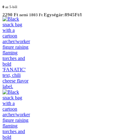
0
az 5-ből
2290
Ft
Egységár:8945Ft/l
nettó
1803
Ft