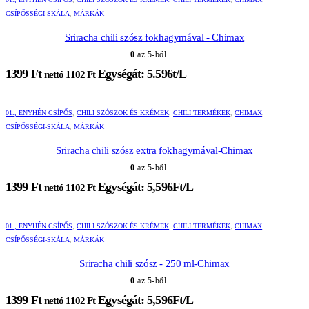
CSÍPŐSSÉGI-SKÁLA
,
MÁRKÁK
Sriracha chili szósz fokhagymával - Chimax
0
az 5-ből
1399
Ft
Egységát: 5.596t/L
nettó
1102
Ft
01., ENYHÉN CSÍPŐS
,
CHILI SZÓSZOK ÉS KRÉMEK
,
CHILI TERMÉKEK
,
CHIMAX
,
CSÍPŐSSÉGI-SKÁLA
,
MÁRKÁK
Sriracha chili szósz extra fokhagymával-Chimax
0
az 5-ből
1399
Ft
Egységát: 5,596Ft/L
nettó
1102
Ft
01., ENYHÉN CSÍPŐS
,
CHILI SZÓSZOK ÉS KRÉMEK
,
CHILI TERMÉKEK
,
CHIMAX
,
CSÍPŐSSÉGI-SKÁLA
,
MÁRKÁK
Sriracha chili szósz - 250 ml-Chimax
0
az 5-ből
1399
Ft
Egységát: 5,596Ft/L
nettó
1102
Ft