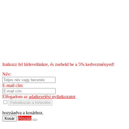
Általános Szerződési Feltételek
Szállítás
Fizetés
Blog
Chili kisokos
HÍRLEVÉL
Iratkozz fel hírlevelünkre, és zsebeld be a 5% kedvezményed!
Név:
E-mail cím:
Elfogadom az
adatkezelési nyilatkozatot
.
Feliratkozás a hírlevélre
hozzáadva a kosárhoz.
Pénztár
Kosár