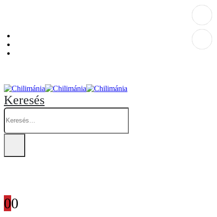
Személyes átvételi pont: Budapest, Hegedűs Gyula utca 32. – Chilimánia üzlet.
Blog
Fiókom
Kosár
Keresés
0
0