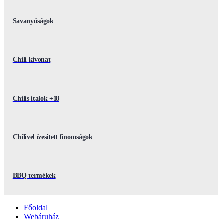
Savanyúságok
Chili kivonat
Chilis italok +18
Chilivel ízesített finomságok
BBQ termékek
Főoldal
Webáruház