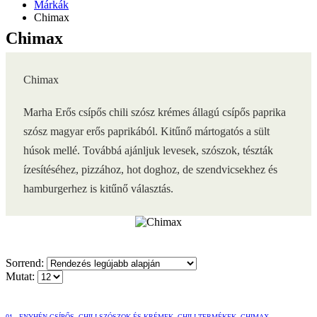
Márkák
Chimax
Chimax
Chimax
Marha Erős csípős chili szósz krémes állagú csípős paprika
szósz magyar erős paprikából. Kitűnő mártogatós a sült
húsok mellé. Továbbá ajánljuk levesek, szószok, tészták
ízesítéséhez, pizzához, hot doghoz, de szendvicsekhez és
hamburgerhez is kitűnő választás.
Sorrend:
Mutat:
01., ENYHÉN CSÍPŐS
,
CHILI SZÓSZOK ÉS KRÉMEK
,
CHILI TERMÉKEK
,
CHIMAX
,