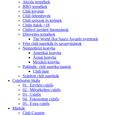
Akciós termékek
BBQ termékek
Chili kivonat
Chili őrlemények
Chili szószok és krémek
Chilis italok +18
Chilivel ízesített finomságok
Díjnyertes termékek
The World Hot Sauce Awards nyertesek
Friss chili paprikák és savanyúságok
Nemzetközi konyha
Amerikai konyha
Ázsiai konyha
Mexikói konyha
Palánták- chili paprika magok
Chili mag
Szárított chili paprikák
Csípősségi-Skála
01., Enyhén csípős
02., Mérsékelten csípős
03., Csípős
04., Fokozottan csípős
05., Extra csípős
Márkák
Chili Cseppje