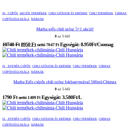
03., CSÍPŐS
,
AKCIÓS TERMÉKEK
,
CHILI SZÓSZOK ÉS KRÉMEK
,
CHILI TERMÉKEK
,
CHIMAX
,
CSÍPŐSSÉGI-SKÁLA
,
MÁRKÁK
Marha erős chili szósz 5+1 akció!
0
az 5-ből
Original
Current
10740
Ft
8950
Ft
Egységát: 8.950Ft/Csomag
nettó
7047
Ft
price
price
was:
is:
10740 Ft.
8950 Ft.
01., ENYHÉN CSÍPŐS
,
CHILI SZÓSZOK ÉS KRÉMEK
,
CHILI TERMÉKEK
,
CHIMAX
,
CSÍPŐSSÉGI-SKÁLA
,
MÁRKÁK
Marha Erős csípős chili szósz fokhagymával 500ml-Chimax
0
az 5-ből
1790
Ft
Egységát: 3.580Ft/L
nettó
1409
Ft
01., ENYHÉN CSÍPŐS
,
CHILI SZÓSZOK ÉS KRÉMEK
,
CHILI TERMÉKEK
,
CHIMAX
,
CSÍPŐSSÉGI-SKÁLA
,
MÁRKÁK