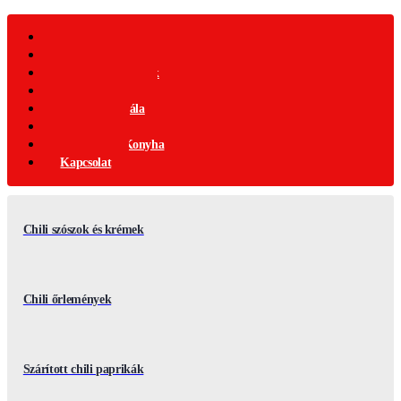
Webáruház
Akciós Termékek
Ajándék Termékek
Chili Termékek
Csípősségi-Skála
Chili Mag
Nemzetközi Konyha
Kapcsolat
Chili szószok és krémek
Chili őrlemények
Szárított chili paprikák