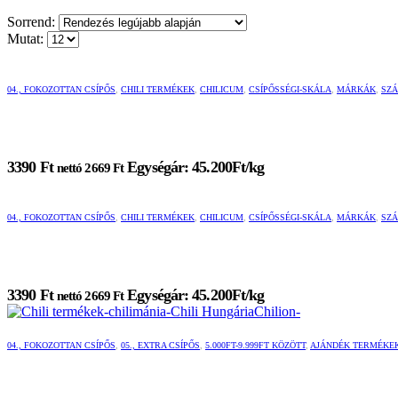
Sorrend:
Mutat:
04., FOKOZOTTAN CSÍPŐS
,
CHILI TERMÉKEK
,
CHILICUM
,
CSÍPŐSSÉGI-SKÁLA
,
MÁRKÁK
,
SZÁ
3390
Ft
Egységár: 45.200Ft/kg
nettó
2669
Ft
04., FOKOZOTTAN CSÍPŐS
,
CHILI TERMÉKEK
,
CHILICUM
,
CSÍPŐSSÉGI-SKÁLA
,
MÁRKÁK
,
SZÁ
3390
Ft
Egységár: 45.200Ft/kg
nettó
2669
Ft
04., FOKOZOTTAN CSÍPŐS
,
05., EXTRA CSÍPŐS
,
5.000FT-9.999FT KÖZÖTT
,
AJÁNDÉK TERMÉKE