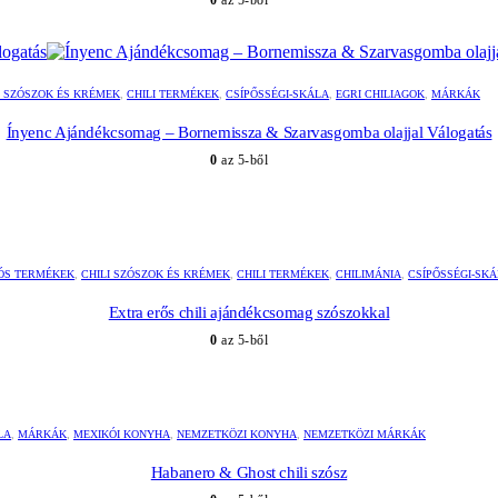
0
az 5-ből
I SZÓSZOK ÉS KRÉMEK
,
CHILI TERMÉKEK
,
CSÍPŐSSÉGI-SKÁLA
,
EGRI CHILIAGOK
,
MÁRKÁK
Ínyenc Ajándékcsomag – Bornemissza & Szarvasgomba olajjal Válogatás
0
az 5-ből
ÓS TERMÉKEK
,
CHILI SZÓSZOK ÉS KRÉMEK
,
CHILI TERMÉKEK
,
CHILIMÁNIA
,
CSÍPŐSSÉGI-SK
Extra erős chili ajándékcsomag szószokkal
0
az 5-ből
LA
,
MÁRKÁK
,
MEXIKÓI KONYHA
,
NEMZETKÖZI KONYHA
,
NEMZETKÖZI MÁRKÁK
Habanero & Ghost chili szósz