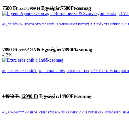
7580
Ft
Egységár:7580Ft/csomag
nettó
5969
Ft
03., CSÍPŐS
,
04., FOKOZOTTAN CSÍPŐS
,
5.000FT-9.999FT KÖZÖTT
,
AJÁNDÉK TERMÉKEK
,
CHIL
7890
Ft
Egységár: 7890Ft/csomag
nettó
6213
Ft
-13%
Ennek
Ennek
a
a
04., FOKOZOTTAN CSÍPŐS
,
05., EXTRA CSÍPŐS
,
10.000FT FELETT
,
AJÁNDÉK TERMÉKEK
,
AKCI
terméknek
terméknek
több
több
variációja
variációja
van.
van.
Original
Current
14960
Ft
12990
Ft
Egységár:14960Ft/csomag
A
A
price
price
változatok
változatok
was:
is:
a
a
14960 Ft.
12990 Ft.
termékoldalon
termékoldalon
04., FOKOZOTTAN CSÍPŐS
,
CHILI SZÓSZOK ÉS KRÉMEK
,
CHILI TERMÉKEK
,
CSÍPŐSSÉGI-SKÁ
választhatók
választhatók
ki
ki