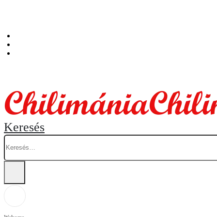
Személyes átvételi pont: Budapest, Hegedűs Gyula utca 32. – Chilimánia üzlet.
Blog
Fiókom
Kosár
Keresés
Welcome