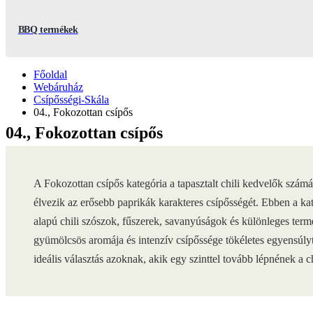
BBQ termékek
Főoldal
Webáruház
Csípősségi-Skála
04., Fokozottan csípős
04., Fokozottan csípős
A Fokozottan csípős kategória a tapasztalt chili kedvelők szám
élvezik az erősebb paprikák karakteres csípősségét. Ebben a k
alapú chili szószok, fűszerek, savanyúságok és különleges ter
gyümölcsös aromája és intenzív csípőssége tökéletes egyensúlyt 
ideális választás azoknak, akik egy szinttel tovább lépnének a ch