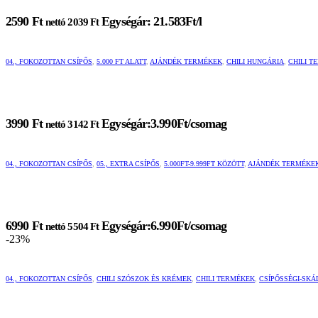
2590
Ft
Egységár: 21.583Ft/l
nettó
2039
Ft
04., FOKOZOTTAN CSÍPŐS
,
5.000 FT ALATT
,
AJÁNDÉK TERMÉKEK
,
CHILI HUNGÁRIA
,
CHILI T
3990
Ft
Egységár:3.990Ft/csomag
nettó
3142
Ft
04., FOKOZOTTAN CSÍPŐS
,
05., EXTRA CSÍPŐS
,
5.000FT-9.999FT KÖZÖTT
,
AJÁNDÉK TERMÉKE
6990
Ft
Egységár:6.990Ft/csomag
nettó
5504
Ft
-23%
Ennek
Ennek
a
a
04., FOKOZOTTAN CSÍPŐS
,
CHILI SZÓSZOK ÉS KRÉMEK
,
CHILI TERMÉKEK
,
CSÍPŐSSÉGI-SKÁ
terméknek
terméknek
több
több
variációja
variációja