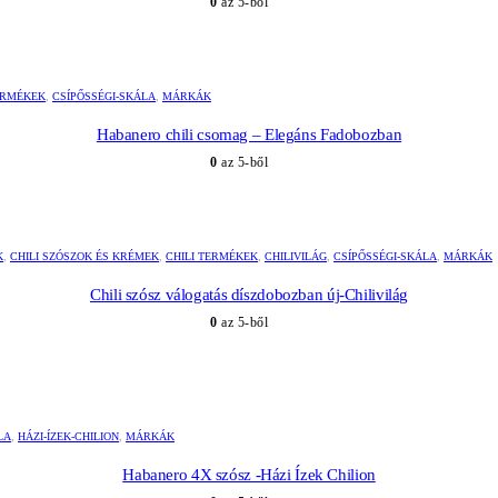
0
az 5-ből
ERMÉKEK
,
CSÍPŐSSÉGI-SKÁLA
,
MÁRKÁK
Habanero chili csomag – Elegáns Fadobozban
0
az 5-ből
K
,
CHILI SZÓSZOK ÉS KRÉMEK
,
CHILI TERMÉKEK
,
CHILIVILÁG
,
CSÍPŐSSÉGI-SKÁLA
,
MÁRKÁK
Chili szósz válogatás díszdobozban új-Chilivilág
0
az 5-ből
LA
,
HÁZI-ÍZEK-CHILION
,
MÁRKÁK
Habanero 4X szósz -Házi Ízek Chilion