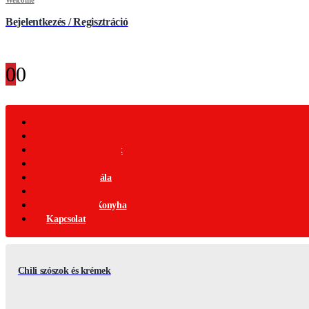
Bejelentkezés / Regisztráció
0
0
Webáruház
Akciós Termékek
Ajándék Termékek
Chili Termékek
Csípősségi-Skála
Chili Mag
Nemzetközi Konyha
Kapcsolat
Chili szószok és krémek