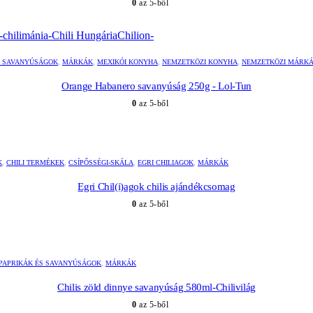
0
az 5-ből
ÉS SAVANYÚSÁGOK
,
MÁRKÁK
,
MEXIKÓI KONYHA
,
NEMZETKÖZI KONYHA
,
NEMZETKÖZI MÁRK
Orange Habanero savanyúság 250g - Lol-Tun
0
az 5-ből
K
,
CHILI TERMÉKEK
,
CSÍPŐSSÉGI-SKÁLA
,
EGRI CHILIAGOK
,
MÁRKÁK
Egri Chil(i)agok chilis ajándékcsomag
0
az 5-ből
I PAPRIKÁK ÉS SAVANYÚSÁGOK
,
MÁRKÁK
Chilis zöld dinnye savanyúság 580ml-Chilivilág
0
az 5-ből