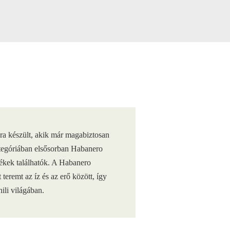
ára készült, akik már magabiztosan
ategóriában elsősorban Habanero
mékek találhatók. A Habanero
teremt az íz és az erő között, így
ili világában.