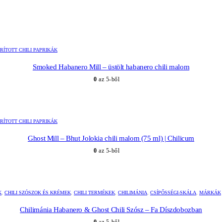
RÍTOTT CHILI PAPRIKÁK
Smoked Habanero Mill – üstölt habanero chili malom
0
az 5-ből
RÍTOTT CHILI PAPRIKÁK
Ghost Mill – Bhut Jolokia chili malom (75 ml) | Chilicum
0
az 5-ből
K
,
CHILI SZÓSZOK ÉS KRÉMEK
,
CHILI TERMÉKEK
,
CHILIMÁNIA
,
CSÍPŐSSÉGI-SKÁLA
,
MÁRKÁK
Chilimánia Habanero & Ghost Chili Szósz – Fa Díszdobozban