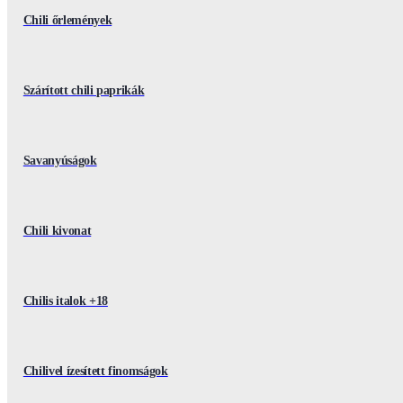
Chili őrlemények
Szárított chili paprikák
Savanyúságok
Chili kivonat
Chilis italok +18
Chilivel ízesített finomságok