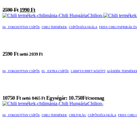
van.
van.
Original
Current
2590
Ft
1990
Ft
A
A
price
price
változatok
változatok
was:
is:
a
a
2590 Ft.
1990 Ft.
termékoldalon
termékoldalon
04., FOKOZOTTAN CSÍPŐS
,
CHILI TERMÉKEK
,
CSÍPŐSSÉGI-SKÁLA
,
FRISS CHILI PAPRIKÁK 
választhatók
választhatók
ki
ki
2590
Ft
nettó
2039
Ft
04., FOKOZOTTAN CSÍPŐS
,
05., EXTRA CSÍPŐS
,
5.000FT-9.999FT KÖZÖTT
,
AJÁNDÉK TERMÉKE
10750
Ft
Egységár: 10.750Ft/csomag
nettó
8465
Ft
04., FOKOZOTTAN CSÍPŐS
,
CHILI TERMÉKEK
,
CHILIVILÁG
,
CSÍPŐSSÉGI-SKÁLA
,
FRISS CHIL