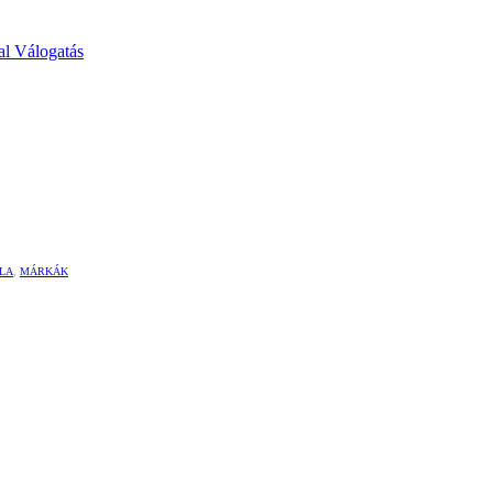
ÁLA
,
MÁRKÁK