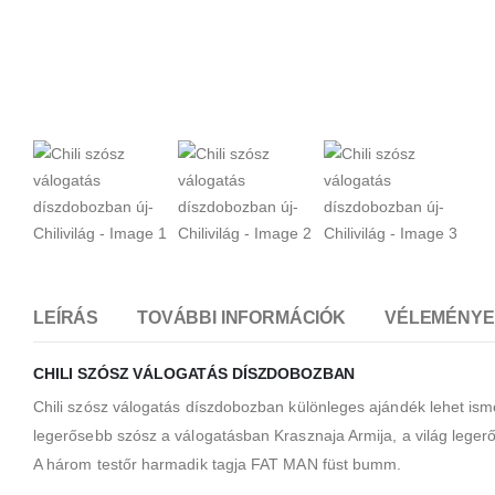
LEÍRÁS
TOVÁBBI INFORMÁCIÓK
VÉLEMÉNYEK
CHILI SZÓSZ VÁLOGATÁS DÍSZDOBOZBAN
Chili szósz válogatás díszdobozban különleges ajándék lehet is
legerősebb szósz a válogatásban Krasznaja Armija, a világ leger
A három testőr harmadik tagja FAT MAN füst bumm.