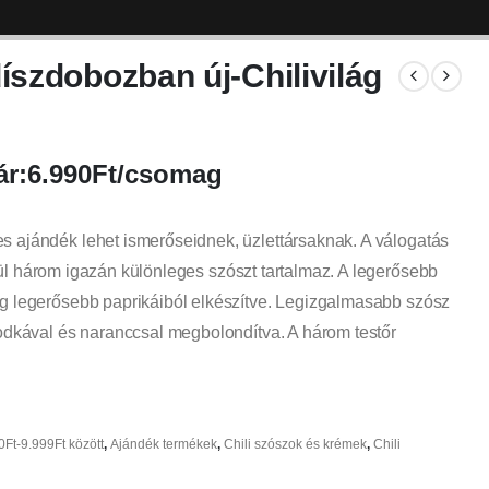
díszdobozban új-Chilivilág
r:6.990Ft/csomag
s ajándék lehet ismerőseidnek, üzlettársaknak. A válogatás
zül három
igazán különleges szószt tartalmaz. A legerősebb
ág legerősebb paprikáiból elkészítve. Legizgalmasabb szósz
vodkával és naranccsal megbolondítva. A három testőr
0Ft-9.999Ft között
,
Ajándék termékek
,
Chili szószok és krémek
,
Chili