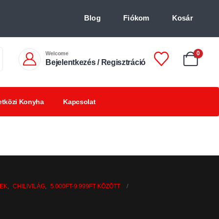
Blog
Fiókom
Kosár
Welcome
0
Bejelentkezés / Regisztráció
tközi Konyha
Kapcsolat
Chilis
Chilivel ízesített
BBQ
italok +18
finomságok
termékek
EK
,
CHILIVILÁG
,
5.000FT-9.999FT KÖZÖTT