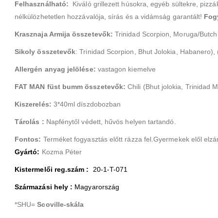
Felhasználható:
Kiváló grillezett húsokra, egyéb sültekre, pizz
nélkülözhetetlen hozzávalója, sírás és a vidámság garantált!
Fog
Krasznaja Armija összetevők:
Trinidad Scorpion, Moruga/Butch 
Sikoly összetevők
: Trinidad Scorpion, Bhut Jolokia, Habanero),
Allergén anyag jelölése:
vastagon kiemelve
FAT MAN füst bumm összetevők:
Chili (Bhut jolokia, Trinida
Kiszerelés:
3*40ml díszdobozban
Tárolás :
Napfénytől védett, hűvös helyen tartandó.
Fontos:
Terméket fogyasztás előtt rázza fel.Gyermekek elől elzá
Gyártó:
Kozma Péter
Kistermelői reg.szám :
20-1-T-071
Származási hely :
Magyarország
*SHU=
Scoville-skála