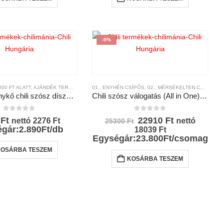
-9%
ÉKEK
000 FT ALATT
,
CSÍPŐSSÉGI-SKÁLA
,
AJÁNDÉK TERMÉKEK
,
MÁRKÁK
,
CHILI HUNGÁRIA
01., ENYHÉN CSÍPŐS
,
CHILI SZÓSZOK ÉS KRÉMEK
,
02., MÉRSÉKELTEN CSÍPŐS
,
CHILI
,
0
Tüzes mennykő chili szósz díszdobozban – Chili Hungária
Chili szósz válogatás (All in One)10*100ml
0
az 5-ből
0
az 5-ből
Original
Current
0
Ft
22910
Ft
nettó
2276
Ft
nettó
25300
Ft
price
price
gár:2.890Ft/db
18039
Ft
was:
is:
Egységár:23.800Ft/csomag
25300 Ft.
22910 Ft.
KOSÁRBA TESZEM
KOSÁRBA TESZEM
CHILI TERMÉKEK
,
CSÍPŐSSÉGI-SKÁLA
,
MÁRKÁK
,
THE WORLD HOT SAUCE AWARDS NYER