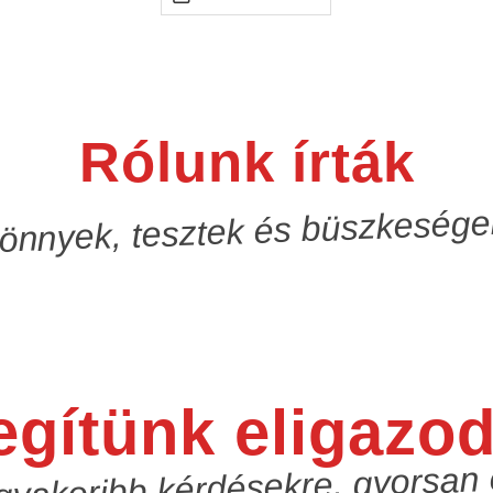
Rólunk írták
önnyek, tesztek és büszkesége
egítünk eligazod
gyakoribb kérdésekre, gyorsan