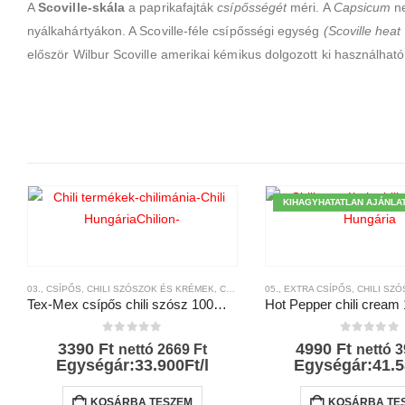
A
Scoville-skála
a paprikafajták
csípősségét
méri. A
Capsicum
ne
nyálkahártyákon. A Scoville-féle csípősségi egység
(Scoville heat 
először Wilbur Scoville amerikai kémikus dolgozott ki használható
KIHAGYHATATLAN AJÁNLA
03., CSÍPŐS
,
CHILI SZÓSZOK ÉS KRÉMEK
,
CHILI TERMÉKEK
05., EXTRA CSÍPŐS
,
CSÍPŐSSÉGI-SKÁLA
,
CHILI SZÓS
,
Tex-Mex csípős chili szósz 100ml -GaBko
0
az 5-ből
0
az 5-bő
3390
Ft
4990
Ft
nettó
2669
Ft
nettó
3
Egységár:33.900Ft/l
Egységár:41.5
KOSÁRBA TESZEM
KOSÁRBA TE