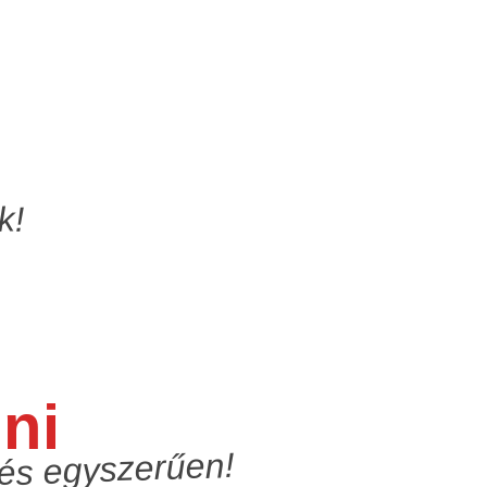
k!
ni
 és egyszerűen!