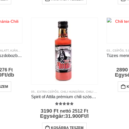
OK ÉS KRÉMEK
 ALATT
,
AJÁNDÉK TERMÉKEK
,
CHILI TERMÉKEK
,
CHILI HUNGÁRIA
,
CSÍPŐSSÉGI-SKÁLA
,
CHILI SZÓSZOK ÉS KRÉMEK
,
MÁRKÁK
03., CSÍPŐS
,
CHILI TERM
,
5.
Zöld felső chili szósz díszdobozban 100ml
l
289
276
Ft
0Ft/db
Egysé
SZEM
05., EXTRA CSÍPŐS
,
CHILI HUNGÁRIA
,
CHILI SZÓSZOK ÉS KRÉMEK
,
Spirit of Attila prémium chili szósz- Chili Hungária
5.00
az 5-ből
3190
Ft
nettó
2512
Ft
Egységár:31.900Ft/l
KOSÁRBA TESZEM