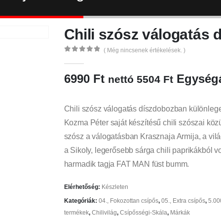
Chili szósz válogatás 
( Még nincsenek értékelések. )
0
az 5
6990
Ft
Egységá
nettó
5504
Ft
Chili szósz válogatás díszdobozban különlege
Kozma Péter
saját készítésű chili szószai kö
szósz a válogatásban Krasznaja Armija, a vil
a Sikoly, legerősebb sárga chili paprikákból 
harmadik tagja FAT MAN füst bumm.
Elérhetőség:
Készleten
Kategóriák:
04., Fokozottan csípős
,
05., Extra csípős
,
5.00
termékek
,
Chilivilág
,
Csípősségi-Skála
,
Márkák