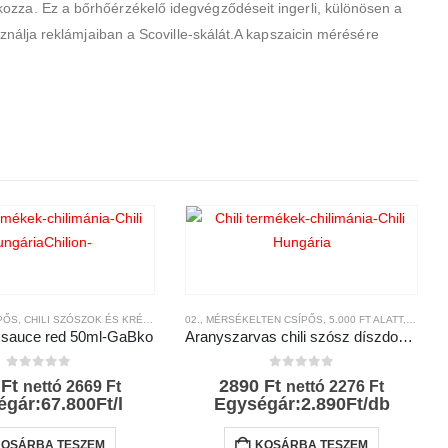
ozza. Ez a bőrhőérzékelő idegvégződéseit ingerli, különösen a
sználja reklámjaiban a Scoville-skálát.A kapszaicin mérésére
ÍPŐS
ERMÉKEK
,
CHILI SZÓSZOK ÉS KRÉMEK
,
CSÍPŐSSÉGI-SKÁLA
,
MÁRKÁK
,
CHILI TERMÉKEK
02., MÉRSÉKELTEN CSÍPŐS
,
CSÍPŐSSÉGI-SKÁLA
,
5.000 FT ALATT
,
GABKO
,
,
AJÁNDÉ
MÁRK
 sauce red 50ml-GaBko
Aranyszarvas chili szósz díszdobozban 100ml- Chili Hungária
0
az 5-ből
0
az 5-ből
0
Ft
2890
Ft
nettó
2669
Ft
nettó
2276
Ft
gár:67.800Ft/l
Egységár:2.890Ft/db
KOSÁRBA TESZEM
KOSÁRBA TESZEM