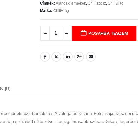
Címkék:
Ajándék termékek
,
Chili szósz
,
Chilivilág
Márka:
Chilivilág
KOSÁRBA TESZEM
 (0)
merőseidnek, üzlettársaknak. A válogatás Kozma Péter
saját készítésű 
ősebb paprikáiból elkészítve. Legizgalmasabb szósz a Sikoly, legerőse