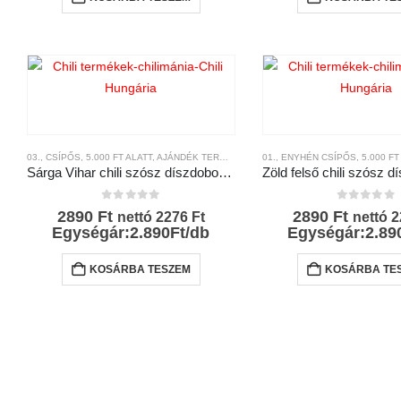
03., CSÍPŐS
,
5.000 FT ALATT
,
AJÁNDÉK TERMÉKEK
,
CHILI HUNGÁRIA
01., ENYHÉN CSÍPŐS
,
CHILI SZÓSZ
,
5.000 FT
Sárga Vihar chili szósz díszdobozban 100ml – Chili Hungária
0
az 5-ből
0
az 5-bő
2890
Ft
2890
Ft
nettó
2276
Ft
nettó
2
Egységár:2.890Ft/db
Egységár:2.89
KOSÁRBA TESZEM
KOSÁRBA TE