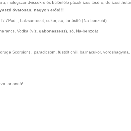
ákra, melegszendvicsekre és különféle pácok ízesítésére, de ízesíthetünk
yaszd óvatosan, nagyon erős!!!
T/ 7Pod, , balzsamecet, cukor, só, tartósító (Na-benzoát)
 narancs, Vodka (víz,
gabonaszesz)
, só, Na-benzoát
d Moruga Scorpion) , paradicsom, füstölt chili, barnacukor, vöröshagy
rva tartandó!