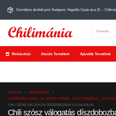
Személyes átvételi pont: Budapest, Hegedűs Gyula utca 32. – Chilimán
Webáruház
Akciós Termékek
Ajándék Termékek
Chili szószok
Chili
Száríto
és krémek
őrlemények
paprik
FŐOLDAL
WEBÁRUHÁZ
CSÍPŐSSÉGI-SKÁLA
,
05., EXTRA CSÍPŐS
,
CHILI TERMÉKEK
,
CHILI SZ
CHILI SZÓSZ VÁLOGATÁS DÍSZDOBOZBAN ÚJ-CHILIVILÁG
Chili szósz válogatás díszdobozban