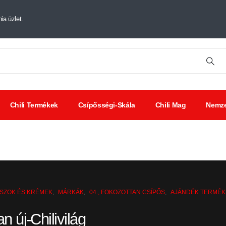
ia üzlet.
Chili Termékek
Csípősségi-Skála
Chili Mag
Nemze
tt chili
Chili
Savanyúságok
ák
kivonat
ÓSZOK ÉS KRÉMEK
,
MÁRKÁK
,
04., FOKOZOTTAN CSÍPŐS
,
AJÁNDÉK TERMÉK
 új-Chilivilág