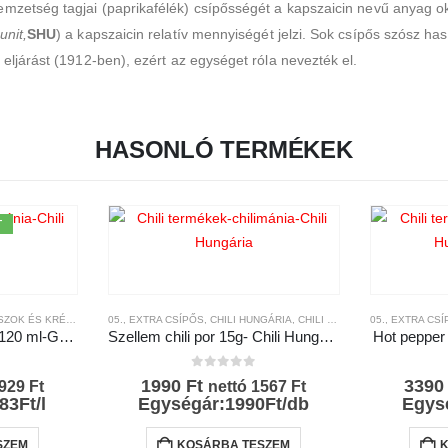
mzetség tagjai (paprikafélék) csípősségét a kapszaicin nevű anyag ok
unit,
SHU
) a kapszaicin relatív mennyiségét jelzi. Sok csípős szósz ha
 eljárást (1912-ben), ezért az egységet róla nevezték el.
HASONLÓ TERMÉKEK
T
ZOK ÉS KRÉMEK
GABKO
,
MÁRKÁK
,
CHILI TERMÉKEK
05., EXTRA CSÍPŐS
,
CSÍPŐSSÉGI-SKÁLA
,
CHILI HUNGÁRIA
,
,
GABKO
CHILI ŐRLEMÉNYEK
,
MÁRKÁK
05., EXTRA CS
,
CHILI T
Hot Pepper chili cream 120 ml-GaBko
Szellem chili por 15g- Chili Hungária
Hot pepper
l
0
az 5-ből
1990
Ft
339
929
Ft
nettó
1567
Ft
83Ft/l
Egységár:1990Ft/db
Egysé
SZEM
KOSÁRBA TESZEM