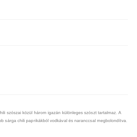
chili szószai közül három
igazán különleges szószt tartalmaz. A
bb sárga chili paprikákból vodkával és naranccsal megbolondítva.