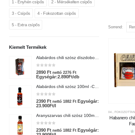
1 - Enyhén csípős
2 - Mérsékelten csípős
3 - Csípős
4 - Fokozottan csípős
5 - Extra csípős
Sorrend:
Kiemelt Termékek
Alabárdos chili szósz díszdobozban-Chili Hungária
0
az 5-ből
0
2890
Ft
6
nettó
2276
Ft
Egységár:2.890Ft/db
E
Alabárdos chili szósz 100ml -Chili Hungária
0
az 5-ből
0
2390
Ft
Egységár:
2
nettó
1882
Ft
23.900Ft/l
E
04., FOKOZOTTAN
Aranyszarvas chili szósz 100ml-Chili Hungária
Habanero chi
Fa
0
az 5-ből
0
2390
Ft
Egységár:
9
nettó
1882
Ft
23.900Ft/l
E