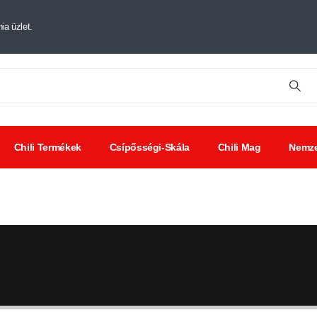
ia üzlet.
Chili Termékek
Csípősségi-Skála
Chili Mag
Nemze
tt chili
Chili
Savanyúságok
ák
kivonat