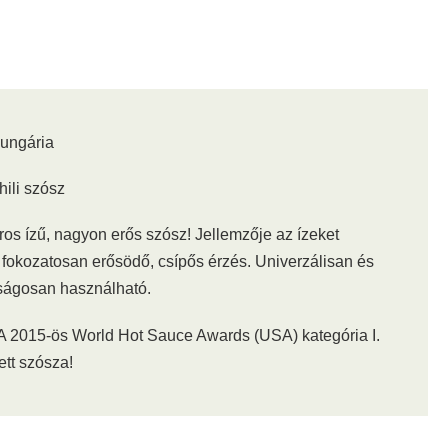
Hungária
chili szósz
os ízű, nagyon erős szósz! Jellemzője az ízeket
 fokozatosan erősödő, csípős érzés. Univerzálisan és
ágosan használható.
 A 2015-ös World Hot Sauce Awards (USA) kategória I.
ett szósza!