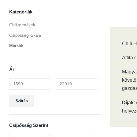
Kategóriák
Chili termékek
Csípősségi-Skála
Chili 
Márkák
Attila 
Ár
Magyar
követő
gazdas
Min
Max
Szűrés
Díjak
:
ár
ár
helyez
Csípősség Szerint