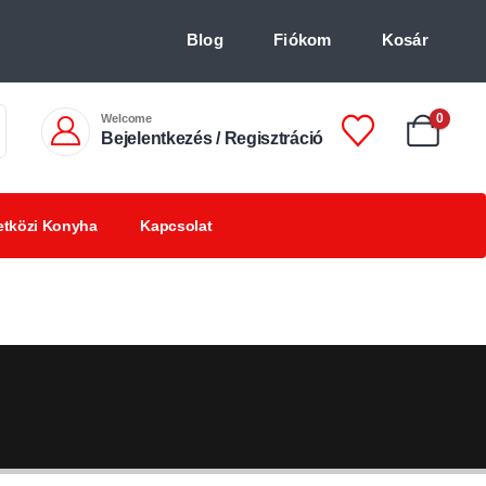
Blog
Fiókom
Kosár
Welcome
0
Bejelentkezés / Regisztráció
tközi Konyha
Kapcsolat
Chilis
Chilivel ízesített
BBQ
italok +18
finomságok
termékek