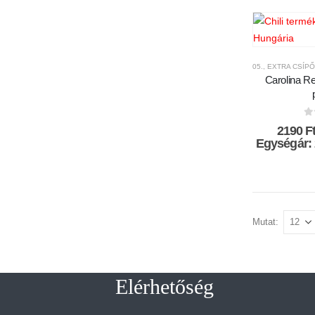
5990
05., EXTRA CSÍP
Carolina Rea
0
2190
F
Egységár:
Mutat:
Elérhetőség