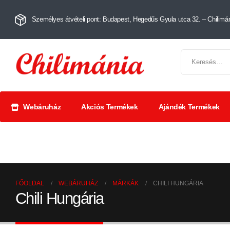
Személyes átvételi pont: Budapest, Hegedűs Gyula utca 32. – Chilimán
Webáruház
Akciós Termékek
Ajándék Termékek
Chili szószok
Chili
Száríto
és krémek
őrlemények
paprik
FŐOLDAL
WEBÁRUHÁZ
MÁRKÁK
CHILI HUNGÁRIA
Chili Hungária