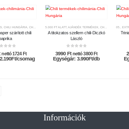
 Ft.
5490 Ft.
ŐS
,
CHILI HUNGÁRIA
,
CHILI TERMÉKEK
5.000 FT ALATT
,
CSÍPŐSSÉGI-SKÁLA
,
AJÁNDÉK TERMÉKEK
,
MÁRKÁK
,
,
SZÁRÍTOTT CHILI P
CHILI HUNGÁRIA
05., EX
,
CH
per szárított chili
A titokzatos szellem chili-Diczkó
Trin
paprika
László
az 5-ből
0
az 5-ből
t
3990
Ft
nettó
1724
Ft
nettó
3800
Ft
 2.190Ft/csomag
Egységár: 3.990Ft/db
Eg
Információk