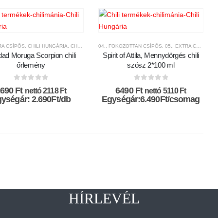
APRIKÁK
TRA CSÍPŐS
ILI MAG
,
CHILI TERMÉKEK
,
CHILI HUNGÁRIA
,
MÁRKÁK
,
CHILI ŐRLEMÉNYEK
,
PALÁNTÁK- CHILI PAPRIKA MAGOK
04., FOKOZOTTAN CSÍPŐS
,
CHILI TERMÉKEK
,
,
05., EXTRA CSÍPŐS
CSÍPŐSSÉGI-SKÁLA
,
5
idad Moruga Scorpion chili
Spirit of Attila, Mennydörgés chili
őrlemény
szósz 2*100 ml
0
az 5-ből
0
az 5-ből
2690
Ft
6490
Ft
nettó
2118
Ft
nettó
5110
Ft
ységár: 2.690Ft/db
Egységár:6.490Ft/csomag
HÍRLEVÉL