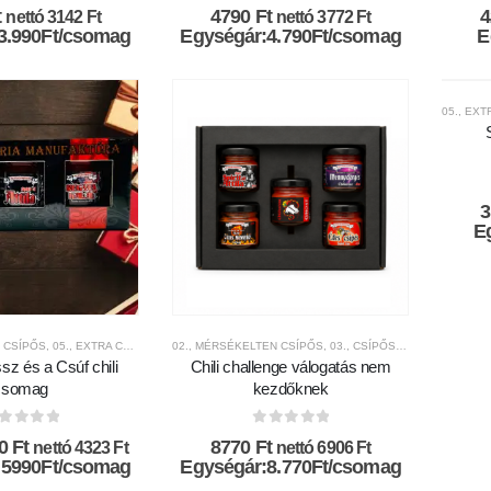
az 5-ből
0
az 5-ből
t
4790
Ft
nettó
3142
Ft
nettó
3772
Ft
3.990Ft/csomag
Egységár:4.790Ft/csomag
E
05., EX
E
 CSÍPŐS
,
05., EXTRA CSÍPŐS
,
5.000FT-9.999FT KÖZÖTT
02., MÉRSÉKELTEN CSÍPŐS
,
AJÁNDÉK TERMÉKEK
,
03., CSÍPŐS
,
04., FOKOZOTT
,
AKCIÓS TE
sz és a Csúf chili
Chili challenge válogatás nem
csomag
kezdőknek
az 5-ből
0
az 5-ből
inal
Current
90
Ft
8770
Ft
nettó
4323
Ft
nettó
6906
Ft
ce
price
 5990Ft/csomag
Egységár:8.770Ft/csomag
:
is: