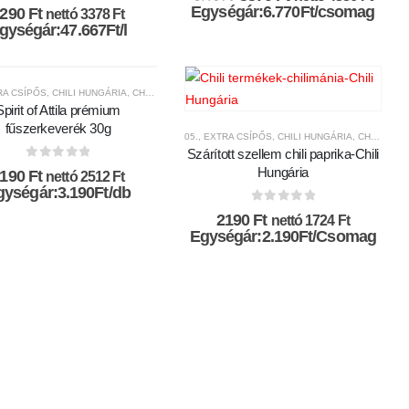
0
az 5-ből
price
price
Egységár:6.770Ft/csomag
4290
Ft
nettó
3378
Ft
was:
is:
gységár:47.667Ft/l
6770 Ft.
5570 Ft.
TRA CSÍPŐS
,
CHILI HUNGÁRIA
,
CHILI ŐRLEMÉNYEK
,
CHILI TERMÉKEK
,
CSÍPŐSSÉGI-SKÁLA
Spirit of Attila prémium
fűszerkeverék 30g
05., EXTRA CSÍPŐS
,
CHILI HUNGÁRIA
,
CHILI TERMÉKEK
Szárított szellem chili paprika-Chili
0
az 5-ből
Hungária
3190
Ft
nettó
2512
Ft
gységár:3.190Ft/db
0
az 5-ből
2190
Ft
nettó
1724
Ft
Egységár:2.190Ft/Csomag
AN CSÍPŐS
RMÉKEK
,
CHILI HUNGÁRIA
,
05., EXTRA CSÍPŐS
,
CHILI SZÓSZOK ÉS KRÉMEK
,
5.000FT-9.999FT KÖZÖTT
,
CHILI TERMÉKEK
,
AJÁNDÉK TERMÉKEK
,
CSÍPŐSSÉGI-S
,
CHILI HU