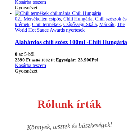
Kosárba teszem
Gyorsnézet
02., Mérsékelten csípős
,
Chili Hungária
,
Chili szószok és
krémek
,
Chili termékek
,
Csípősségi-Skála
,
Márkák
,
The
World Hot Sauce Awards nyertesek
Alabárdos chili szósz 100ml -Chili Hungária
0
az 5-ből
2390
Ft
Egységár: 23.900Ft/l
nettó
1882
Ft
Kosárba teszem
Gyorsnézet
Rólunk írták
Könnyek, tesztek és büszkeségek!