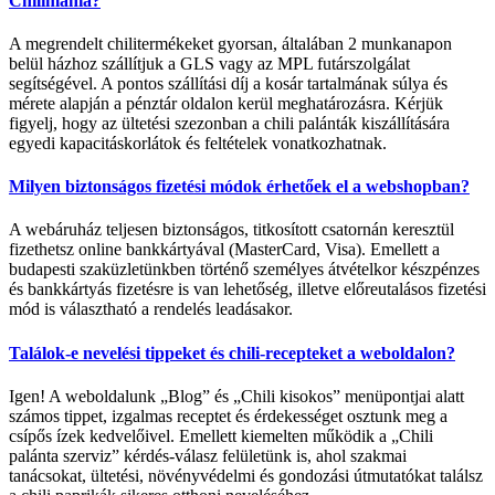
Chilimánia?
A megrendelt chilitermékeket gyorsan, általában 2 munkanapon
belül házhoz szállítjuk a GLS vagy az MPL futárszolgálat
segítségével. A pontos szállítási díj a kosár tartalmának súlya és
mérete alapján a pénztár oldalon kerül meghatározásra. Kérjük
figyelj, hogy az ültetési szezonban a chili palánták kiszállítására
egyedi kapacitáskorlátok és feltételek vonatkozhatnak.
Milyen biztonságos fizetési módok érhetőek el a webshopban?
A webáruház teljesen biztonságos, titkosított csatornán keresztül
fizethetsz online bankkártyával (MasterCard, Visa). Emellett a
budapesti szaküzletünkben történő személyes átvételkor készpénzes
és bankkártyás fizetésre is van lehetőség, illetve előreutalásos fizetési
mód is választható a rendelés leadásakor.
Találok-e nevelési tippeket és chili-recepteket a weboldalon?
Igen! A weboldalunk „Blog” és „Chili kisokos” menüpontjai alatt
számos tippet, izgalmas receptet és érdekességet osztunk meg a
csípős ízek kedvelőivel. Emellett kiemelten működik a „Chili
palánta szerviz” kérdés-válasz felületünk is, ahol szakmai
tanácsokat, ültetési, növényvédelmi és gondozási útmutatókat találsz