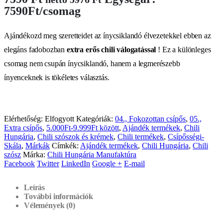
7590Ft/csomag
Ajándékozd meg szeretteidet az ínycsiklandó élvezetekkel ebben az
elegáns fadobozban
extra erős chili válogatással
! Ez a különleges
csomag nem csupán ínycsiklandó, hanem a legmerészebb
ínyenceknek is tökéletes választás.
Elérhetőség:
Elfogyott
Kategóriák:
04., Fokozottan csípős
,
05.,
Extra csípős
,
5.000Ft-9.999Ft között
,
Ajándék termékek
,
Chili
Hungária
,
Chili szószok és krémek
,
Chili termékek
,
Csípősségi-
Skála
,
Márkák
Címkék:
Ajándék termékek
,
Chili Hungária
,
Chili
szósz
Márka:
Chili Hungária Manufaktúra
Facebook
Twitter
LinkedIn
Google +
E-mail
Leírás
További információk
Vélemények (0)