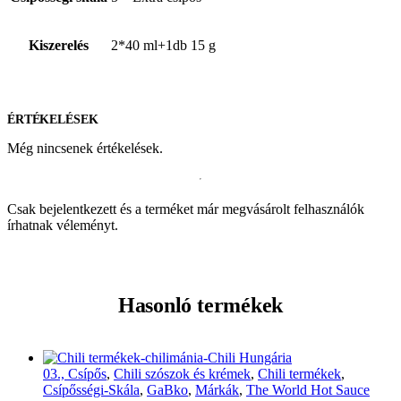
Kiszerelés
2*40 ml+1db 15 g
ÉRTÉKELÉSEK
Még nincsenek értékelések.
Csak bejelentkezett és a terméket már megvásárolt felhasználók
írhatnak véleményt.
Hasonló termékek
03., Csípős
,
Chili szószok és krémek
,
Chili termékek
,
Csípősségi-Skála
,
GaBko
,
Márkák
,
The World Hot Sauce