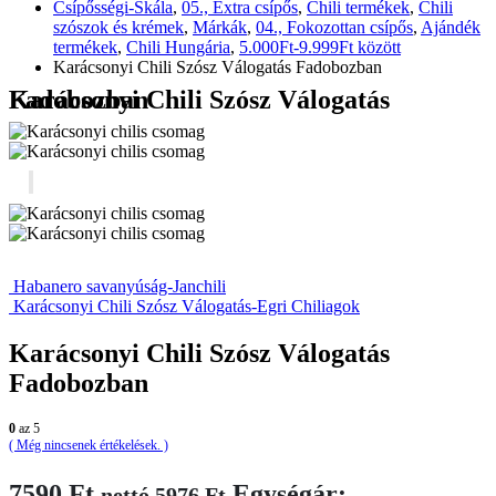
Csípősségi-Skála
,
05., Extra csípős
,
Chili termékek
,
Chili
szószok és krémek
,
Márkák
,
04., Fokozottan csípős
,
Ajándék
termékek
,
Chili Hungária
,
5.000Ft-9.999Ft között
Karácsonyi Chili Szósz Válogatás Fadobozban
Karácsonyi Chili Szósz Válogatás Fadobozban
Habanero savanyúság-Janchili
Karácsonyi Chili Szósz Válogatás-Egri Chiliagok
Karácsonyi Chili Szósz Válogatás
Fadobozban
0
az 5
( Még nincsenek értékelések. )
7590
Ft
Egységár:
nettó
5976
Ft