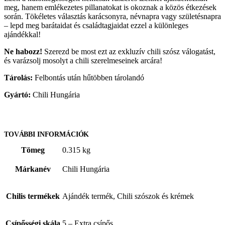
meg, hanem emlékezetes pillanatokat is okoznak a közös étkezések
során. Tökéletes választás karácsonyra, névnapra vagy születésnapra
– lepd meg barátaidat és családtagjaidat ezzel a különleges
ajándékkal!
Ne habozz!
Szerezd be most ezt az exkluzív chili szósz válogatást,
és varázsolj mosolyt a chili szerelmeseinek arcára!
Tárolás:
Felbontás után hűtöbben tárolandó
Gyártó:
Chili Hungária
TOVÁBBI INFORMÁCIÓK
Tömeg
0.315 kg
Márkanév
Chili Hungária
Chilis termékek
Ajándék termék, Chili szószok és krémek
Csípősségi skála
5 – Extra csípős