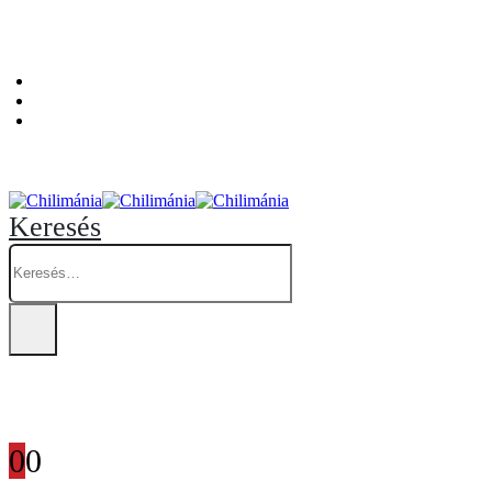
Személyes átvételi pont: Budapest, Hegedűs Gyula utca 32. – Chilimánia üzlet.
Blog
Fiókom
Kosár
Keresés
0
0