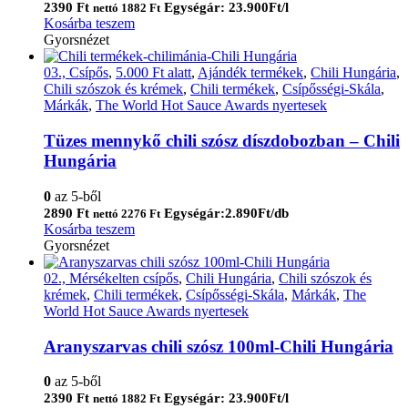
2390
Ft
Egységár: 23.900Ft/l
nettó
1882
Ft
Kosárba teszem
Gyorsnézet
03., Csípős
,
5.000 Ft alatt
,
Ajándék termékek
,
Chili Hungária
,
Chili szószok és krémek
,
Chili termékek
,
Csípősségi-Skála
,
Márkák
,
The World Hot Sauce Awards nyertesek
Tüzes mennykő chili szósz díszdobozban – Chili
Hungária
0
az 5-ből
2890
Ft
Egységár:2.890Ft/db
nettó
2276
Ft
Kosárba teszem
Gyorsnézet
02., Mérsékelten csípős
,
Chili Hungária
,
Chili szószok és
krémek
,
Chili termékek
,
Csípősségi-Skála
,
Márkák
,
The
World Hot Sauce Awards nyertesek
Aranyszarvas chili szósz 100ml-Chili Hungária
0
az 5-ből
2390
Ft
Egységár: 23.900Ft/l
nettó
1882
Ft