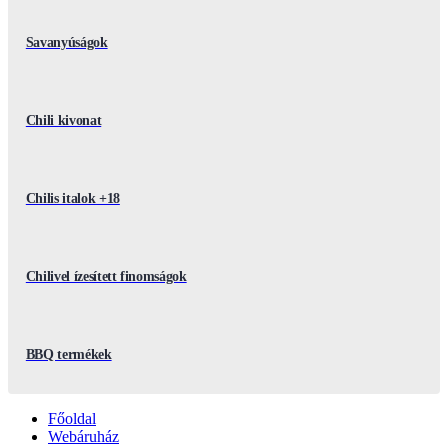
Savanyúságok
Chili kivonat
Chilis italok +18
Chilivel ízesített finomságok
BBQ termékek
Főoldal
Webáruház