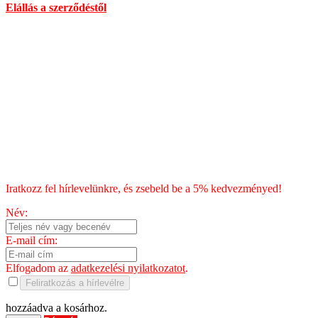
Elállás a szerződéstől
Általános Szerződési Feltételek
Szállítás
Fizetés
Blog
Chili kisokos
HÍRLEVÉL
Iratkozz fel hírlevelünkre, és zsebeld be a 5% kedvezményed!
Név:
E-mail cím:
Elfogadom az
adatkezelési nyilatkozatot
.
Feliratkozás a hírlevélre
hozzáadva a kosárhoz.