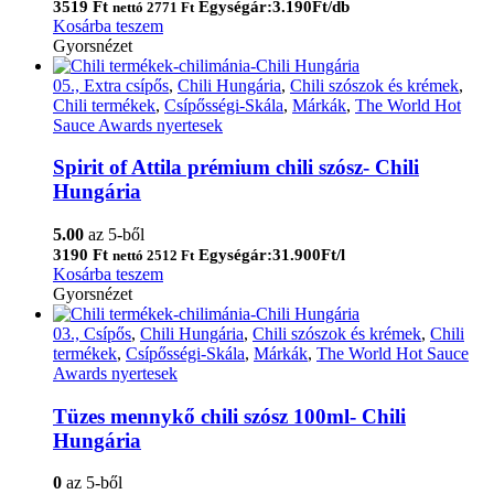
3519
Ft
Egységár:3.190Ft/db
nettó
2771
Ft
Kosárba teszem
Gyorsnézet
05., Extra csípős
,
Chili Hungária
,
Chili szószok és krémek
,
Chili termékek
,
Csípősségi-Skála
,
Márkák
,
The World Hot
Sauce Awards nyertesek
Spirit of Attila prémium chili szósz- Chili
Hungária
5.00
az 5-ből
3190
Ft
Egységár:31.900Ft/l
nettó
2512
Ft
Kosárba teszem
Gyorsnézet
03., Csípős
,
Chili Hungária
,
Chili szószok és krémek
,
Chili
termékek
,
Csípősségi-Skála
,
Márkák
,
The World Hot Sauce
Awards nyertesek
Tüzes mennykő chili szósz 100ml- Chili
Hungária
0
az 5-ből