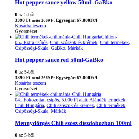
Hot pepper sauce yellow 50ml -GaBko
0
az 5-ből
3390
Ft
Egységár:67.800Ft/l
nettó
2669
Ft
Kosárba teszem
Gyorsnézet
05., Extra csípős
,
Chili szószok és krémek
,
Chili termékek
,
Csípősségi-Skála
,
GaBko
,
Márkák
Hot pepper sauce red 50ml-GaBko
0
az 5-ből
3390
Ft
Egységár:67.800Ft/l
nettó
2669
Ft
Kosárba teszem
Gyorsnézet
04., Fokozottan csípős
,
5.000 Ft alatt
,
Ajándék termékek
,
Chili Hungária
,
Chili szószok és krémek
,
Chili termékek
,
Csípősségi-Skála
,
Márkák
Mennydörgés Chili szósz díszdobozban 100ml
0
az 5-ből