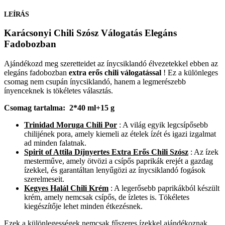
LEÍRÁS
Karácsonyi Chili Szósz Válogatás Elegáns
Fadobozban
Ajándékozd meg szeretteidet az ínycsiklandó élvezetekkel ebben az
elegáns fadobozban
extra erős chili válogatással
! Ez a különleges
csomag nem csupán ínycsiklandó, hanem a legmerészebb
ínyenceknek is tökéletes választás.
Csomag tartalma: 2*40 ml+15 g
Trinidad Moruga Chili Por
: A világ egyik legcsípősebb
chilijének pora, amely kiemeli az ételek ízét és igazi izgalmat
ad minden falatnak.
Spirit of Attila Díjnyertes Extra Erős Chili Szósz
: Az ízek
mesterműve, amely ötvözi a csípős paprikák erejét a gazdag
ízekkel, és garantáltan lenyűgözi az ínycsiklandó fogások
szerelmeseit.
Kegyes Halál Chili Krém
: A legerősebb paprikákból készült
krém, amely nemcsak csípős, de ízletes is. Tökéletes
kiegészítője lehet minden étkezésnek.
Ezek a különlegességek nemcsak fűszeres ízekkel ajándékoznak