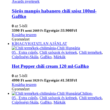
Awards nyertesek
Sörös mangós habanero chili szósz 100ml-
GaBko
0
az 5-ből
3390
Ft
Egységár:33.900Ft/l
nettó
2669
Ft
Kosárba teszem
Gyorsnézet
KIHAGYHATATLAN AJÁNLAT
05., Extra csípős
,
Chili szószok és krémek
,
Chili termékek
,
Csípősségi-Skála
,
GaBko
,
Márkák
Hot Pepper chili cream 120 ml-GaBko
0
az 5-ből
4990
Ft
Egységár:41.583Ft/l
nettó
3929
Ft
Kosárba teszem
Gyorsnézet
05., Extra csípős
,
Chili szószok és krémek
,
Chili termékek
,
Csípősségi-Skála
,
GaBko
,
Márkák