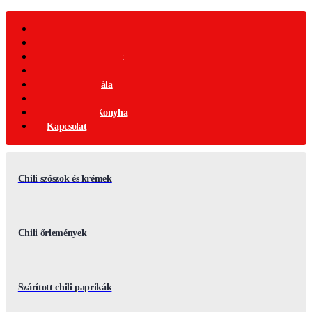
Webáruház
Akciós Termékek
Ajándék Termékek
Chili Termékek
Csípősségi-Skála
Chili Mag
Nemzetközi Konyha
Kapcsolat
Chili szószok és krémek
Chili őrlemények
Szárított chili paprikák