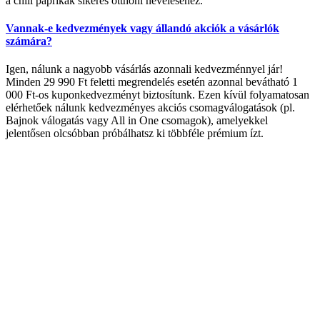
a chili paprikák sikeres otthoni neveléséhez.
Vannak-e kedvezmények vagy állandó akciók a vásárlók
számára?
Igen, nálunk a nagyobb vásárlás azonnali kedvezménnyel jár!
Minden 29 990 Ft feletti megrendelés esetén azonnal bevátható 1
000 Ft-os kuponkedvezményt biztosítunk. Ezen kívül folyamatosan
elérhetőek nálunk kedvezményes akciós csomagválogatások (pl.
Bajnok válogatás vagy All in One csomagok), amelyekkel
jelentősen olcsóbban próbálhatsz ki többféle prémium ízt.
Elérhetőség
Cím :
1136 Budapest, Hegedűs Gyula utca 32.
Nyitvatartás: H-Cs 10-18 : P 10-17 : Sz 10-13 : V Zárva
Információ:
info@chilimania.hu
Mobil:
06 (30) 478 8101
Információk