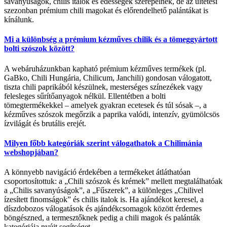
savanyúságok, chilis italok és édességek szerepelnek, de az ültetési
szezonban prémium chili magokat és előrendelhető palántákat is
kínálunk.
Mi a különbség a prémium kézműves chilik és a tömeggyártott
bolti szószok között?
A webáruházunkban kapható prémium kézműves termékek (pl.
GaBko, Chili Hungária, Chilicum, Janchili) gondosan válogatott,
tiszta chili paprikából készülnek, mesterséges színezékek vagy
felesleges sűrítőanyagok nélkül. Ellentétben a bolti
tömegtermékekkel – amelyek gyakran ecetesek és túl sósak –, a
kézműves szószok megőrzik a paprika valódi, intenzív, gyümölcsös
ízvilágát és brutális erejét.
Milyen főbb kategóriák szerint válogathatok a Chilimánia
webshopjában?
A könnyebb navigáció érdekében a termékeket átláthatóan
csoportosítottuk: a „Chili szószok és krémek” mellett megtalálhatóak
a „Chilis savanyúságok”, a „Fűszerek”, a különleges „Chilivel
ízesített finomságok” és chilis italok is. Ha ajándékot keresel, a
díszdobozos válogatások és ajándékcsomagok között érdemes
böngészned, a termesztőknek pedig a chili magok és palánták
kategóriája nyújt segítséget.