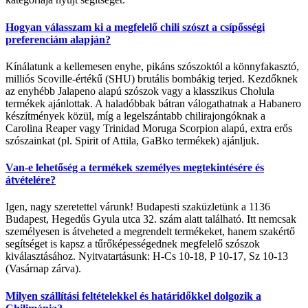
Hogyan válasszam ki a megfelelő chili szószt a csípősségi
preferenciám alapján?
Kínálatunk a kellemesen enyhe, pikáns szószoktól a könnyfakasztó,
milliós Scoville-értékű (SHU) brutális bombákig terjed. Kezdőknek
az enyhébb Jalapeno alapú szószok vagy a klasszikus Cholula
termékek ajánlottak. A haladóbbak bátran válogathatnak a Habanero
készítmények közül, míg a legelszántabb chilirajongóknak a
Carolina Reaper vagy Trinidad Moruga Scorpion alapú, extra erős
szószainkat (pl. Spirit of Attila, GaBko termékek) ajánljuk.
Van-e lehetőség a termékek személyes megtekintésére és
átvételére?
Igen, nagy szeretettel várunk! Budapesti szaküzletünk a 1136
Budapest, Hegedűs Gyula utca 32. szám alatt található. Itt nemcsak
személyesen is átveheted a megrendelt termékeket, hanem szakértő
segítséget is kapsz a tűrőképességednek megfelelő szószok
kiválasztásához. Nyitvatartásunk: H-Cs 10-18, P 10-17, Sz 10-13
(Vasárnap zárva).
Milyen szállítási feltételekkel és határidőkkel dolgozik a