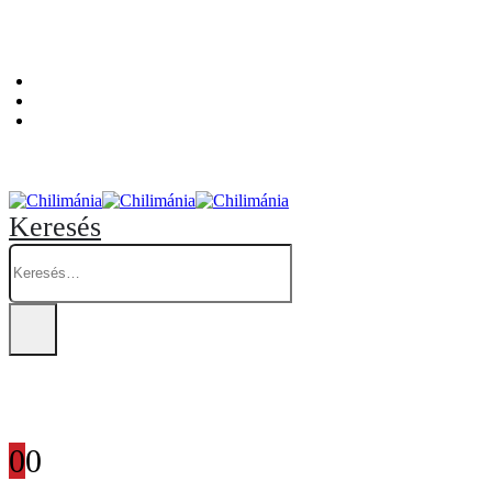
Személyes átvételi pont: Budapest, Hegedűs Gyula utca 32. – Chilimánia üzlet.
Blog
Fiókom
Kosár
Keresés
0
0