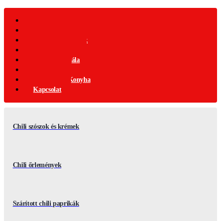
Webáruház
Akciós Termékek
Ajándék Termékek
Chili Termékek
Csípősségi-Skála
Chili Mag
Nemzetközi Konyha
Kapcsolat
Chili szószok és krémek
Chili őrlemények
Szárított chili paprikák