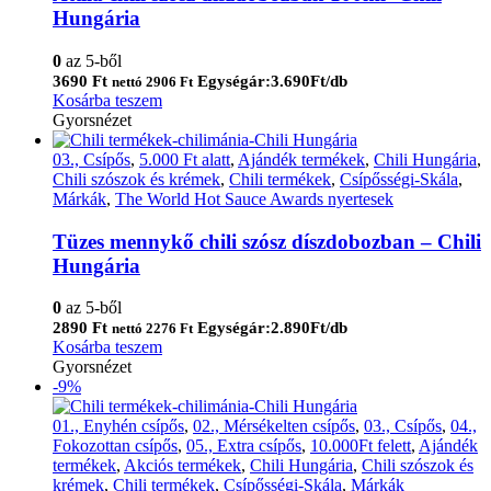
Hungária
0
az 5-ből
3690
Ft
Egységár:3.690Ft/db
nettó
2906
Ft
Kosárba teszem
Gyorsnézet
03., Csípős
,
5.000 Ft alatt
,
Ajándék termékek
,
Chili Hungária
,
Chili szószok és krémek
,
Chili termékek
,
Csípősségi-Skála
,
Márkák
,
The World Hot Sauce Awards nyertesek
Tüzes mennykő chili szósz díszdobozban – Chili
Hungária
0
az 5-ből
2890
Ft
Egységár:2.890Ft/db
nettó
2276
Ft
Kosárba teszem
Gyorsnézet
-9%
01., Enyhén csípős
,
02., Mérsékelten csípős
,
03., Csípős
,
04.,
Fokozottan csípős
,
05., Extra csípős
,
10.000Ft felett
,
Ajándék
termékek
,
Akciós termékek
,
Chili Hungária
,
Chili szószok és
krémek
,
Chili termékek
,
Csípősségi-Skála
,
Márkák