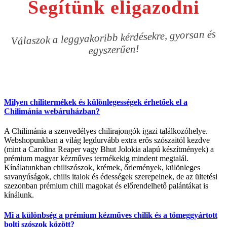
Segítünk eligazodni
Válaszok a leggyakoribb kérdésekre, gyorsan és
egyszerűen!
Milyen chilitermékek és különlegességek érhetőek el a
Chilimánia webáruházban?
A Chilimánia a szenvedélyes chilirajongók igazi találkozóhelye.
Webshopunkban a világ legdurvább extra erős szószaitól kezdve
(mint a Carolina Reaper vagy Bhut Jolokia alapú készítmények) a
prémium magyar kézműves termékekig mindent megtalál.
Kínálatunkban chiliszószok, krémek, őrlemények, különleges
savanyúságok, chilis italok és édességek szerepelnek, de az ültetési
szezonban prémium chili magokat és előrendelhető palántákat is
kínálunk.
Mi a különbség a prémium kézműves chilik és a tömeggyártott
bolti szószok között?