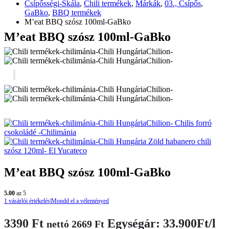
Csípősségi-Skála
,
Chili termékek
,
Márkák
,
03., Csípős
,
GaBko
,
BBQ termékek
M’eat BBQ szósz 100ml-GaBko
M’eat BBQ szósz 100ml-GaBko
Chilis forró
csokoládé -Chilimánia
Zöld habanero chili
szósz 120ml- El Yucateco
M’eat BBQ szósz 100ml-GaBko
5.00
az 5
1
vásárlói értékelés
|
Mondd el a véleményed
3390
Ft
Egységár: 33.900Ft/l
nettó
2669
Ft