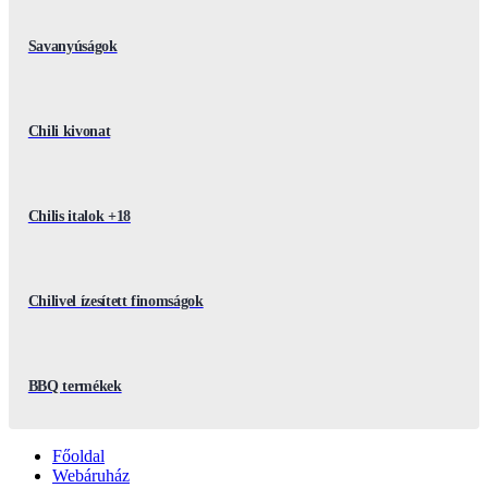
Savanyúságok
Chili kivonat
Chilis italok +18
Chilivel ízesített finomságok
BBQ termékek
Főoldal
Webáruház