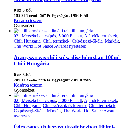
0
az 5-ből
1990
Ft
Egységár:1990Ft/db
nettó
1567
Ft
Kosárba teszem
Gyorsnézet
02., Mérsékelten csípős
,
5.000 Ft alatt
,
Ajándék termékek
,
Chili Hungária
,
Chili termékek
,
Csípősségi-Skála
,
Márkák
,
The World Hot Sauce Awards nyertesek
Aranyszarvas chili szósz díszdobozban 100ml-
Chili Hungária
0
az 5-ből
2890
Ft
Egységár:2.890Ft/db
nettó
2276
Ft
Kosárba teszem
Gyorsnézet
02., Mérsékelten csípős
,
5.000 Ft alatt
,
Ajándék termékek
,
Chili Hungária
,
Chili szószok és krémek
,
Chili termékek
,
Csípősségi-Skála
,
Márkák
,
The World Hot Sauce Awards
nyertesek
Édes csípés chili szósz díszdobozban 100ml-