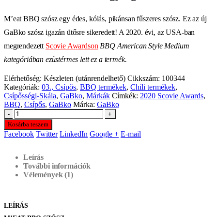
M’eat BBQ szósz egy édes, kólás, pikánsan fűszeres szósz. Ez az új
GaBko szósz i
gazán ütősre sikeredett! A 2020. évi, az USA-ban
megrendezett
Scovie Awardson
BBQ American Style Medium
kategóriában ezüstérmes lett ez a termék.
Elérhetőség:
Készleten (utánrendelhető)
Cikkszám:
100344
Kategóriák:
03., Csípős
,
BBQ termékek
,
Chili termékek
,
Csípősségi-Skála
,
GaBko
,
Márkák
Címkék:
2020 Scovie Awards
,
BBQ
,
Csípős
,
GaBko
Márka:
GaBko
-
+
Kosárba teszem
Facebook
Twitter
LinkedIn
Google +
E-mail
Leírás
További információk
Vélemények (1)
LEÍRÁS