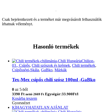
Csak bejelentkezett és a terméket már megvásárolt felhasználók
írhatnak véleményt.
Hasonló termékek
03., Csípős
,
Chili szószok és krémek
,
Chili termékek
,
Csípősségi-Skála
,
GaBko
,
Márkák
Tex-Mex csípős chili szósz 100ml -GaBko
0
az 5-ből
3390
Ft
Egységár:33.900Ft/l
nettó
2669
Ft
Kosárba teszem
Gyorsnézet
KIHAGYHATATLAN AJÁNLAT