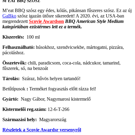
M’EAT BBQ SZÓSZ
M’eat BBQ szósz egy édes, kólás, pikánsan fűszeres szósz.
Ez az új
GaBko
szósz i
gazán ütősre sikeredett!
A 2020. évi, az USA-ban
megrendezett
Scovie Awardson
BBQ American Style Medium
kategóriában ezüstérmes lett ez a termék.
Kiszerelés:
100 ml
Felhasználható:
húsokhoz, szendvicsekbe, mártogatni, pizzára,
pácoláshoz.
Összetevők:
chili, paradicsom, coca-cola, nádcukor, tamarind,
fűszerek, só, na benzoát
Tárolás:
Száraz, hűvös helyen tartandó!
Betűtípusok
:
Terméket fogyasztás előtt rázza fel!
Gyártó:
Nagy Gábor, Nagymarosi kistermelő
Kistermelői reg.szám:
12-6-T-266
Származási hely:
Magyarország
Részletek a Scovie Awardsr versenyről