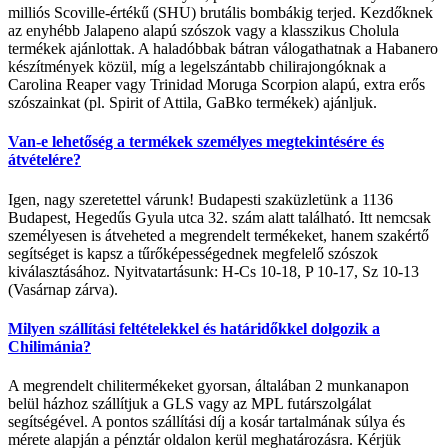
milliós Scoville-értékű (SHU) brutális bombákig terjed. Kezdőknek
az enyhébb Jalapeno alapú szószok vagy a klasszikus Cholula
termékek ajánlottak. A haladóbbak bátran válogathatnak a Habanero
készítmények közül, míg a legelszántabb chilirajongóknak a
Carolina Reaper vagy Trinidad Moruga Scorpion alapú, extra erős
szószainkat (pl. Spirit of Attila, GaBko termékek) ajánljuk.
Van-e lehetőség a termékek személyes megtekintésére és
átvételére?
Igen, nagy szeretettel várunk! Budapesti szaküzletünk a 1136
Budapest, Hegedűs Gyula utca 32. szám alatt található. Itt nemcsak
személyesen is átveheted a megrendelt termékeket, hanem szakértő
segítséget is kapsz a tűrőképességednek megfelelő szószok
kiválasztásához. Nyitvatartásunk: H-Cs 10-18, P 10-17, Sz 10-13
(Vasárnap zárva).
Milyen szállítási feltételekkel és határidőkkel dolgozik a
Chilimánia?
A megrendelt chilitermékeket gyorsan, általában 2 munkanapon
belül házhoz szállítjuk a GLS vagy az MPL futárszolgálat
segítségével. A pontos szállítási díj a kosár tartalmának súlya és
mérete alapján a pénztár oldalon kerül meghatározásra. Kérjük