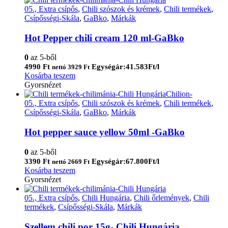
05., Extra csípős
,
Chili szószok és krémek
,
Chili termékek
,
Csípősségi-Skála
,
GaBko
,
Márkák
Hot Pepper chili cream 120 ml-GaBko
0
az 5-ből
4990
Ft
Egységár:41.583Ft/l
nettó
3929
Ft
Kosárba teszem
Gyorsnézet
05., Extra csípős
,
Chili szószok és krémek
,
Chili termékek
,
Csípősségi-Skála
,
GaBko
,
Márkák
Hot pepper sauce yellow 50ml -GaBko
0
az 5-ből
3390
Ft
Egységár:67.800Ft/l
nettó
2669
Ft
Kosárba teszem
Gyorsnézet
05., Extra csípős
,
Chili Hungária
,
Chili őrlemények
,
Chili
termékek
,
Csípősségi-Skála
,
Márkák
Szellem chili por 15g- Chili Hungária