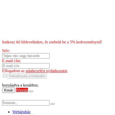
Fizetés
Blog
Chili kisokos
HÍRLEVÉL
Iratkozz fel hírlevelünkre, és zsebeld be a 5% kedvezményed!
Név:
E-mail cím:
Elfogadom az
adatkezelési nyilatkozatot
.
Feliratkozás a hírlevélre
hozzáadva a kosárhoz.
Pénztár
Kosár
Webáruház