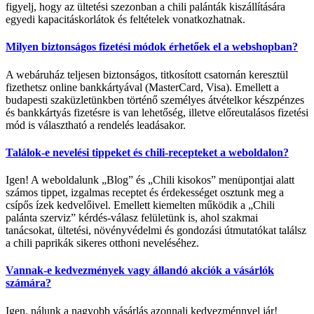
figyelj, hogy az ültetési szezonban a chili palánták kiszállítására
egyedi kapacitáskorlátok és feltételek vonatkozhatnak.
Milyen biztonságos fizetési módok érhetőek el a webshopban?
A webáruház teljesen biztonságos, titkosított csatornán keresztül
fizethetsz online bankkártyával (MasterCard, Visa). Emellett a
budapesti szaküzletünkben történő személyes átvételkor készpénzes
és bankkártyás fizetésre is van lehetőség, illetve előreutalásos fizetési
mód is választható a rendelés leadásakor.
Találok-e nevelési tippeket és chili-recepteket a weboldalon?
Igen! A weboldalunk „Blog” és „Chili kisokos” menüpontjai alatt
számos tippet, izgalmas receptet és érdekességet osztunk meg a
csípős ízek kedvelőivel. Emellett kiemelten működik a „Chili
palánta szerviz” kérdés-válasz felületünk is, ahol szakmai
tanácsokat, ültetési, növényvédelmi és gondozási útmutatókat találsz
a chili paprikák sikeres otthoni neveléséhez.
Vannak-e kedvezmények vagy állandó akciók a vásárlók
számára?
Igen, nálunk a nagyobb vásárlás azonnali kedvezménnyel jár!