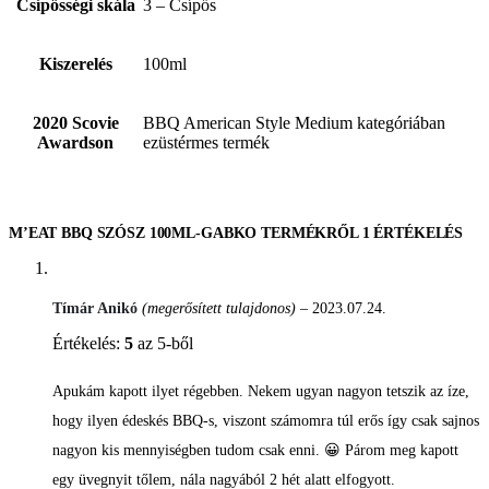
Csípősségi skála
3 – Csípős
Kiszerelés
100ml
2020 Scovie
BBQ American Style Medium kategóriában
Awardson
ezüstérmes termék
M’EAT BBQ SZÓSZ 100ML-GABKO
TERMÉKRŐL 1 ÉRTÉKELÉS
Tímár Anikó
(megerősített tulajdonos)
–
2023.07.24.
Értékelés:
5
az 5-ből
Apukám kapott ilyet régebben. Nekem ugyan nagyon tetszik az íze,
hogy ilyen édeskés BBQ-s, viszont számomra túl erős így csak sajnos
nagyon kis mennyiségben tudom csak enni. 😀 Párom meg kapott
egy üvegnyit tőlem, nála nagyából 2 hét alatt elfogyott.