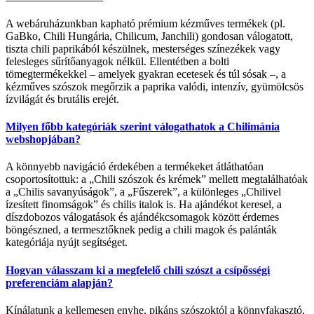
A webáruházunkban kapható prémium kézműves termékek (pl.
GaBko, Chili Hungária, Chilicum, Janchili) gondosan válogatott,
tiszta chili paprikából készülnek, mesterséges színezékek vagy
felesleges sűrítőanyagok nélkül. Ellentétben a bolti
tömegtermékekkel – amelyek gyakran ecetesek és túl sósak –, a
kézműves szószok megőrzik a paprika valódi, intenzív, gyümölcsös
ízvilágát és brutális erejét.
Milyen főbb kategóriák szerint válogathatok a Chilimánia
webshopjában?
A könnyebb navigáció érdekében a termékeket átláthatóan
csoportosítottuk: a „Chili szószok és krémek” mellett megtalálhatóak
a „Chilis savanyúságok”, a „Fűszerek”, a különleges „Chilivel
ízesített finomságok” és chilis italok is. Ha ajándékot keresel, a
díszdobozos válogatások és ajándékcsomagok között érdemes
böngészned, a termesztőknek pedig a chili magok és palánták
kategóriája nyújt segítséget.
Hogyan válasszam ki a megfelelő chili szószt a csípősségi
preferenciám alapján?
Kínálatunk a kellemesen enyhe, pikáns szószoktól a könnyfakasztó,