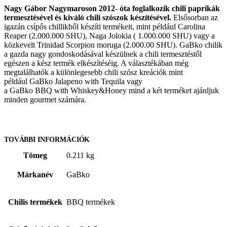
Nagy Gábor Nagymaroson 2012- óta foglalkozik chili paprikák
termesztésével és kiváló chili szószok készítésével.
Elsősorban az
igazán csípős chillikből készíti termékeit, mint például Carolina
Reaper (2.000.000 SHU), Naga Jolokia ( 1.000.000 SHU) vagy a
közkevelt Trinidad Scorpion moruga (2.000.00 SHU). GaBko chilik
a gazda nagy gondoskodásával készülnek a chili termesztéstől
egészen a kész termék elkészítéséig. A választékában még
megtalálhatók a különlegesebb chili szósz kreációk mint
például
GaBko
Jalapeno
with
Tequila vagy
a
GaBko
BBQ
with
Whiskey&Honey mind a két terméket
ajánljuk
minden gourmet számára.
TOVÁBBI INFORMÁCIÓK
Tömeg
0.211 kg
Márkanév
GaBko
Chilis termékek
BBQ termékek