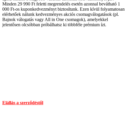
Minden 29 990 Ft feletti megrendelés esetén azonnal bevátható 1
000 Ft-os kuponkedvezményt biztosítunk. Ezen kívül folyamatosan
elérhetőek nálunk kedvezményes akciós csomagválogatások (pl.
Bajnok válogatás vagy All in One csomagok), amelyekkel
jelentősen olcsóbban próbálhatsz ki többféle prémium ízt.
Elérhetőség
Cím :
1136 Budapest, Hegedűs Gyula utca 32.
Nyitvatartás: H-Cs 10-18 : P 10-17 : Sz 10-13 : V Zárva
Információ:
info@chilimania.hu
Mobil:
06 (30) 478 8101
Információk
Elállás a szerződéstől
Általános Szerződési Feltételek
Szállítás