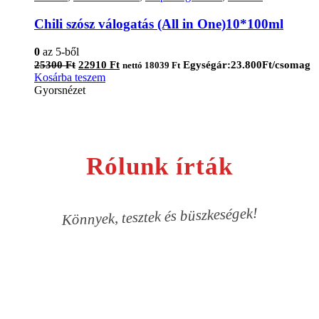
Chili szósz válogatás (All in One)10*100ml
0
az 5-ből
Original
Current
25300
Ft
22910
Ft
Egységár:23.800Ft/csomag
nettó
18039
Ft
price
price
Kosárba teszem
was:
is:
Gyorsnézet
25300 Ft.
22910 Ft.
Rólunk írták
Könnyek, tesztek és büszkeségek!