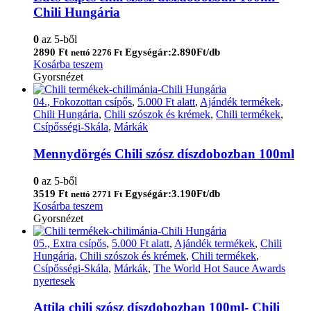
Chili Hungária
0
az 5-ből
2890
Ft
Egységár:2.890Ft/db
nettó
2276
Ft
Kosárba teszem
Gyorsnézet
04., Fokozottan csípős
,
5.000 Ft alatt
,
Ajándék termékek
,
Chili Hungária
,
Chili szószok és krémek
,
Chili termékek
,
Csípősségi-Skála
,
Márkák
Mennydörgés Chili szósz díszdobozban 100ml
0
az 5-ből
3519
Ft
Egységár:3.190Ft/db
nettó
2771
Ft
Kosárba teszem
Gyorsnézet
05., Extra csípős
,
5.000 Ft alatt
,
Ajándék termékek
,
Chili
Hungária
,
Chili szószok és krémek
,
Chili termékek
,
Csípősségi-Skála
,
Márkák
,
The World Hot Sauce Awards
nyertesek
Attila chili szósz díszdobozban 100ml- Chili