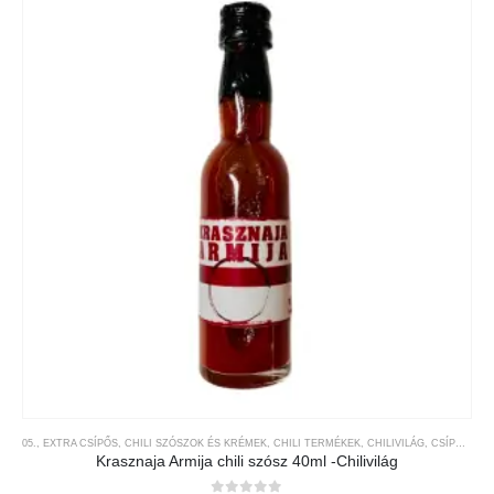
05., EXTRA CSÍPŐS
,
CHILI SZÓSZOK ÉS KRÉMEK
,
CHILI TERMÉKEK
,
CHILIVILÁG
,
CSÍPŐSSÉGI-SKÁLA
Krasznaja Armija chili szósz 40ml -Chilivilág