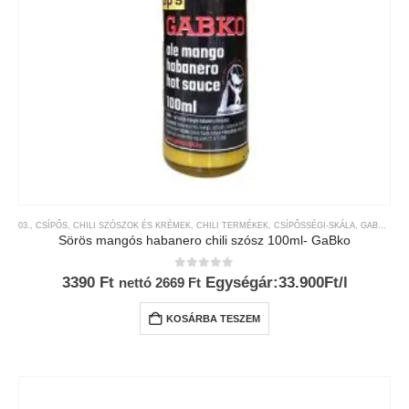
03., CSÍPŐS
,
CHILI SZÓSZOK ÉS KRÉMEK
,
CHILI TERMÉKEK
,
CSÍPŐSSÉGI-SKÁLA
,
GABKO
,
MÁ
Sörös mangós habanero chili szósz 100ml- GaBko
0
az 5-ből
3390
Ft
Egységár:33.900Ft/l
nettó
2669
Ft
KOSÁRBA TESZEM