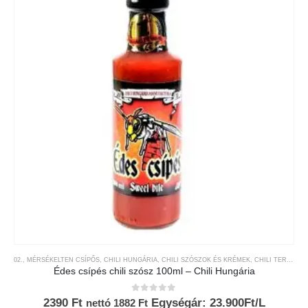
02., MÉRSÉKELTEN CSÍPŐS
,
CHILI HUNGÁRIA
,
CHILI SZÓSZOK ÉS KRÉMEK
,
CHILI TERMÉKEK
Édes csípés chili szósz 100ml – Chili Hungária
0
az 5-ből
2390
Ft
Egységár: 23.900Ft/L
nettó
1882
Ft