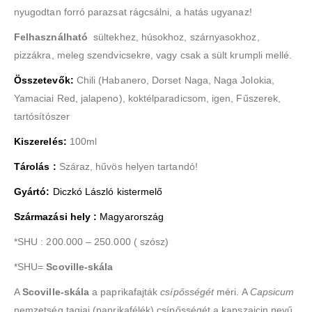
nyugodtan forró parazsat rágcsálni, a hatás ugyanaz!
Felhasználható
sültekhez, húsokhoz, szárnyasokhoz,
pizzákra, meleg szendvicsekre, vagy csak a sült krumpli mellé.
Összetevők:
Chili (Habanero, Dorset Naga, Naga Jolokia,
Yamaciai Red, jalapeno), koktélparadicsom, igen, Fűszerek,
tartósítószer
Kiszerelés:
100ml
Tárolás :
Száraz, hűvös helyen tartandó!
Gyártó:
Diczkó László kistermelő
Származási hely :
Magyarország
*SHU : 200.000 – 250.000 ( szósz)
*SHU=
Scoville-skála
A
Scoville-skála
a paprikafajták
csípősségét
méri. A
Capsicum
nemzetség tagjai (paprikafélék) csípősségét a kapszaicin nevű