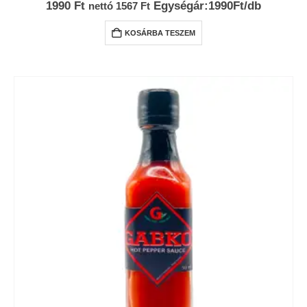
0
az 5-ből
1990
Ft
Egységár:1990Ft/db
nettó
1567
Ft
KOSÁRBA TESZEM