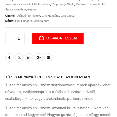
szószok és krémek
,
Chili termékek
,
Csípősségi-Skála
,
Márkák
,
The World Hot
Sauce Awards nyertesek
Címkék:
Ajándék termékek
,
Chili Hungária
,
Chili szósz
Márka:
Chili Hungária Manufaktúra
KOSÁRBA TESZEM
TÜZES MENNYKŐ CHILI SZÓSZ DÍSZDOBOZBAN
Tüzes mennykő chili szósz díszdobozban, remek ajándék lehet
névnapra, születésnapra, a csípős chili szósz kedvelő
családtagunknak vagy barátainknak, partnereinknek.
Tüzes mennykő chili szósz a
zonnali brutális hatású! Nem kér,
de nem is ad kegyelmet! Nagyon gazdaságos, ha elfogy tessék