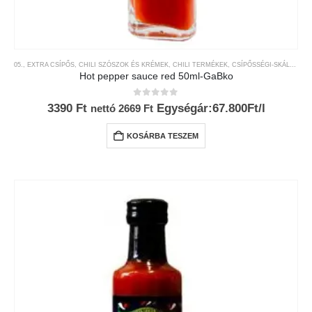
05., EXTRA CSÍPŐS
,
CHILI SZÓSZOK ÉS KRÉMEK
,
CHILI TERMÉKEK
,
CSÍPŐSSÉGI-SKÁLA
,
GAB
Hot pepper sauce red 50ml-GaBko
0
az 5-ből
3390
Ft
Egységár:67.800Ft/l
nettó
2669
Ft
KOSÁRBA TESZEM