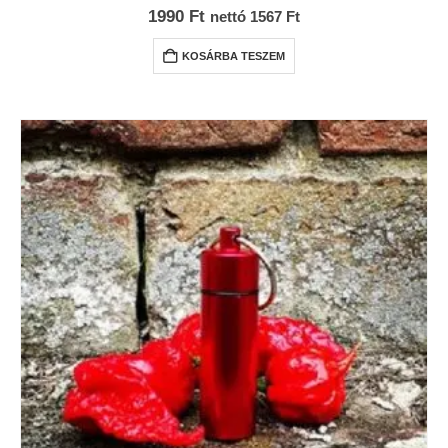
0
az 5-ből
1990
Ft
nettó
1567
Ft
KOSÁRBA TESZEM