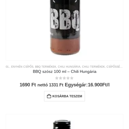
01., ENYHÉN CSÍPŐS
,
BBQ TERMÉKEK
,
CHILI HUNGÁRIA
,
CHILI TERMÉKEK
,
CSÍPŐSSÉGI-SKÁLA
BBQ szósz 100 ml – Chili Hungária
0
az 5-ből
1690
Ft
Egységár:16.900Ft/l
nettó
1331
Ft
KOSÁRBA TESZEM