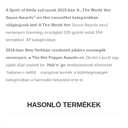
A Spirit of Attila szószunk 2015-ben A „The World Hot
Sauce Awards”-on Hot sauce/Hot kategóriában
világbajnok lett! A The World Hot
Sauce Awards nevű
versenyen tizennégy országból 109 gyártó indult 284
termékkel, 49 kategóriában.
2016-ban New Yorkban rendezett pikáns csemegék
versenyen, a The Hot Pepper Awards-ot,
Diczkó László egy
újabb díjat zsebelt be.
Hab’n’ go
fantázianévvel elnevezet
habanero befőtt mangóval termék a különlegességek
kategóriában a harmadik helyezést érte el.
HASONLÓ TERMÉKEK