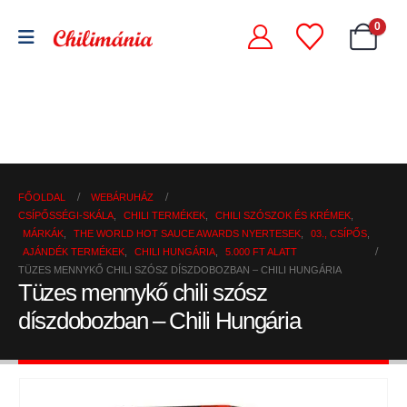
0
Chili
Szárított
szószok
Chili
chili
és
őrlemények
paprikák
krémek
FŐOLDAL
WEBÁRUHÁZ
CSÍPŐSSÉGI-SKÁLA
,
CHILI TERMÉKEK
,
CHILI SZÓSZOK ÉS KRÉMEK
,
MÁRKÁK
,
THE WORLD HOT SAUCE AWARDS NYERTESEK
,
03., CSÍPŐS
,
AJÁNDÉK TERMÉKEK
,
CHILI HUNGÁRIA
,
5.000 FT ALATT
TÜZES MENNYKŐ CHILI SZÓSZ DÍSZDOBOZBAN – CHILI HUNGÁRIA
Tüzes mennykő chili szósz
díszdobozban – Chili Hungária