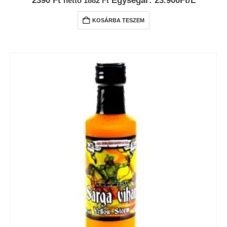
2390
Ft
Egységár: 23.900Ft/L
nettó
1882
Ft
KOSÁRBA TESZEM