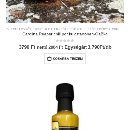
05., EXTRA CSÍPŐS
,
5.000 FT ALATT
,
AJÁNDÉK TERMÉKEK
,
CHILI ŐRLEMÉNYEK
,
CHILI TERMÉKEK
Carolina Reaper chili por kulcstartóban-GaBko
0
az 5-ből
3790
Ft
Egységár:3.790Ft/db
nettó
2984
Ft
KOSÁRBA TESZEM