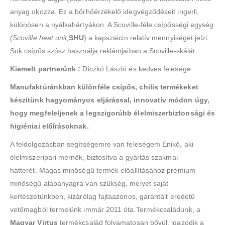
anyag okozza. Ez a bőrhőérzékelő idegvégződéseit ingerli,
különösen a nyálkahártyákon. A Scoville-féle csípősségi egység
(Scoville heat unit,
SHU
) a kapszaicin relatív mennyiségét jelzi.
Sok csípős szósz használja reklámjaiban a Scoville-skálát.
Kiemelt partnerünk :
Diczkó László és kedves felesége
Manufaktúránkban különféle csípős, chilis termékeket
készítünk hagyományos eljárással, innovatív módon úgy,
hogy megfeleljenek a legszigorúbb élelmiszerbiztonsági és
higiéniai előírásoknak.
A feldolgozásban segítségemre van feleségem Enikő, aki
élelmiszeripari mérnök, biztosítva a gyártás szakmai
hátterét. Magas minőségű termék előállításához prémium
minőségű alapanyagra van szükség, melyet saját
kertészetünkben, kizárólag fajtaazonos, garantált eredetű
vetőmagból termelünk immár 2011 óta.Termékcsaládunk, a
Magyar Virtus
termékcsalád folyamatosan bővül, igazodik a