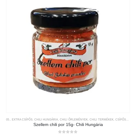
05., EXTRA CSÍPŐS
,
CHILI HUNGÁRIA
,
CHILI ŐRLEMÉNYEK
,
CHILI TERMÉKEK
,
CSÍPŐSSÉGI-SKÁLA
Szellem chili por 15g- Chili Hungária