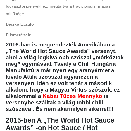
fogyasztói igényekhez, megtartva a tradicionális, magas
minőséget.
Diczkó László
Elismerések:
2016-ban is megrendezték Amerikában a
„The World Hot Sauce Awards” versenyt,
ahol a világ legkiválóbb szószai „mérkőztek
meg” egymással. Tavaly a Chili Hungária
Manufaktúra már nyert egy aranyérmet a
kiváló Attila szósszal ugyanezen a
versenyen, idén ez volt tehát a második
alkalom, hogy a Magyar Virtus szószok, ez
alkalommal a
Kabai Tüzes Mennykő
is
versenybe szálltak a világ többi chili
szószával. És nem akármilyen sikerrel!!!
2015-ben A „The World Hot Sauce
Awards” -on Hot Sauce / Hot