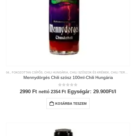
04., FOKOZOTTAN CSÍPŐS
,
CHILI HUNGÁRIA
,
CHILI SZÓSZOK ÉS KRÉMEK
,
CHILI TERMÉKEK
Mennydörgés Chili szósz 100ml-Chili Hungária
0
az 5-ből
2990
Ft
Egységár: 29.900Ft/l
nettó
2354
Ft
KOSÁRBA TESZEM