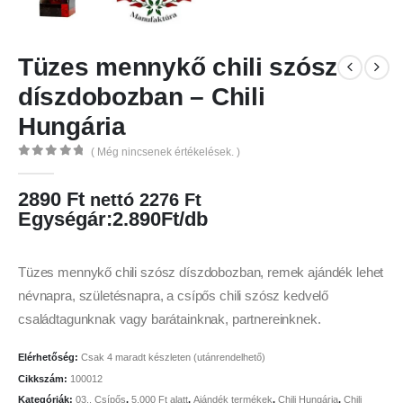
Tüzes mennykő chili szósz
díszdobozban – Chili
Hungária
( Még nincsenek értékelések. )
0
az 5
2890
Ft
nettó
2276
Ft
Egységár:2.890Ft/db
Tüzes mennykő chili szósz díszdobozban, remek ajándék lehet
névnapra, születésnapra, a csípős chili szósz kedvelő
családtagunknak vagy barátainknak, partnereinknek.
Elérhetőség:
Csak 4 maradt készleten (utánrendelhető)
Cikkszám:
100012
Kategóriák:
03., Csípős
,
5.000 Ft alatt
,
Ajándék termékek
,
Chili Hungária
,
Chili