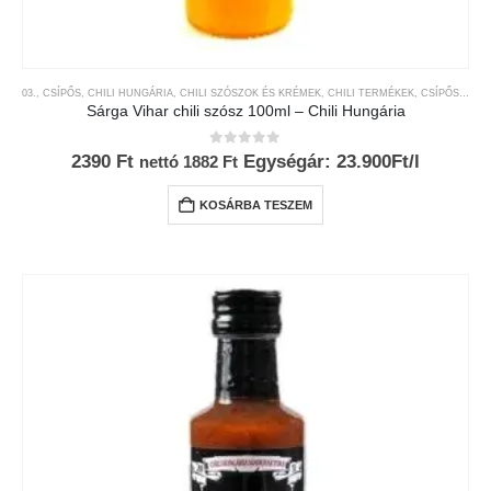
03., CSÍPŐS
,
CHILI HUNGÁRIA
,
CHILI SZÓSZOK ÉS KRÉMEK
,
CHILI TERMÉKEK
,
CSÍPŐSSÉGI-SKÁLA
Sárga Vihar chili szósz 100ml – Chili Hungária
0
az 5-ből
2390
Ft
Egységár: 23.900Ft/l
nettó
1882
Ft
KOSÁRBA TESZEM