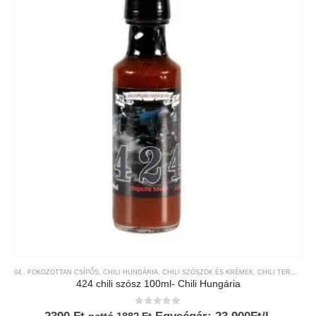
04., FOKOZOTTAN CSÍPŐS
,
CHILI HUNGÁRIA
,
CHILI SZÓSZOK ÉS KRÉMEK
,
CHILI TERMÉKEK
424 chili szósz 100ml- Chili Hungária
0
az 5-ből