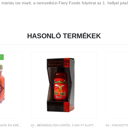
k
mártás íze miatt, a nemzetközi Fiery Foods folyóirat az 1. hellyel jut
HASONLÓ TERMÉKEK
T
ZOK ÉS KRÉMEK
KÁK
,
THE WORLD HOT SAUCE AWARDS NYERTESEK
,
CHILI TERMÉKEK
02., MÉRSÉKELTEN CSÍPŐS
,
CSÍPŐSSÉGI-SKÁLA
,
5.000 FT ALATT
,
GABKO
,
,
AJÁNDÉK TERMÉKEK
MÁRKÁK
04., FOKOZOTT
,