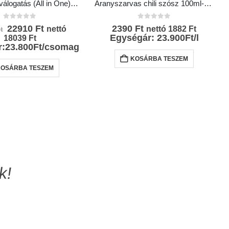
Chili szósz válogatás (All in One)10*100ml
Aranyszarvas chili szósz 100ml-Chili Hungária
0
az 5-ből
0
az 5-ből
Original
Current
22910
Ft
2390
Ft
nettó
nettó
1882
Ft
t
price
price
Egységár: 23.900Ft/l
18039
Ft
was:
is:
r:23.800Ft/csomag
25300 Ft.
22910 Ft.
KOSÁRBA TESZEM
KOSÁRBA TESZEM
k!