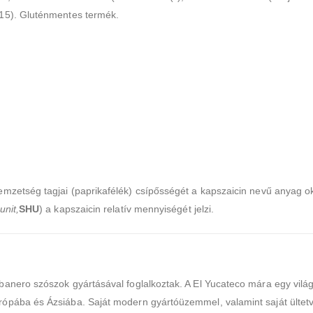
415). Gluténmentes termék.
mzetség tagjai (paprikafélék) csípősségét a kapszaicin nevű anyag ok
unit,
SHU
) a kapszaicin relatív mennyiségét jelzi.
abanero szószok gyártásával foglalkoztak. A El Yucateco mára egy vilá
rópába és Ázsiába. Saját modern gyártóüzemmel, valamint saját ültetvé