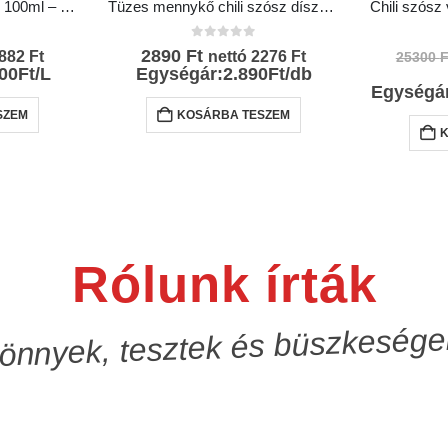
Édes csípés chili szósz 100ml – Chili Hungária
Tüzes mennykő chili szósz díszdobozban – Chili Hungária
l
0
az 5-ből
2890
Ft
882
Ft
nettó
2276
Ft
25300
F
00Ft/L
Egységár:2.890Ft/db
Egységá
SZEM
KOSÁRBA TESZEM
Rólunk írták
önnyek, tesztek és büszkesége