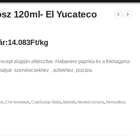
ósz 120ml- El Yucateco
r:14.083Ft/kg
 recept alapján elkészítve. Habanero paprika és a fokhagyma
atjuk szendvicsekhez , sültekhez, pizzára.
ek
,
Chili termékek
,
Csípősségi-Skála
,
Márkák
,
Mexikói konyha
,
Nemzetközi