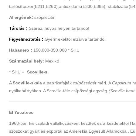
tartósítószer(E211,E260),antioxidáns(E330,E385), stabilizátor(E
Allergének:
szójalecitin
Tárolás :
Száraz, hűvös helyen tartandó!
Figyelmeztetés :
Gyermekektől elzárva tartandó!
Habanero :
150,000-350,000 * SHU
Származási hely:
Mexikó
* SHU =
Scoville-s
A
Scoville-skála
a paprikafajták
csípősségét
méri. A
Capsicum
ne
nyálkahártyákon. A Scoville-féle csípősségi egység
(Scoville heat 
El Yucateco
1968-ban kis családi vállalkozásként kezdték és a kezdetektől H
szószokat gyárt és exportál az Amerekia Egyesült Államokba , Eu