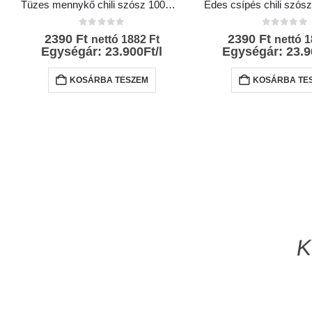
Tüzes mennykő chili szósz 100ml- Chili Hungária
0
az 5-ből
0
az 5-bő
2390
Ft
2390
Ft
nettó
1882
Ft
nettó
1
Egységár: 23.900Ft/l
Egységár: 23.9
KOSÁRBA TESZEM
KOSÁRBA TE
K