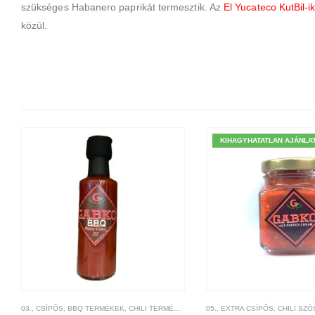
szükséges Habanero paprikát termesztik. Az
El Yucateco KutBil-i
közül.
KIHAGYHATATLAN AJÁNLA
03., CSÍPŐS
,
BBQ TERMÉKEK
,
CHILI TERMÉKEK
,
CSÍPŐSSÉGI-SKÁLA
05., EXTRA CSÍPŐS
,
GABKO
,
CHILI SZÓS
,
MÁR