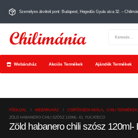
Személyes átvételi pont: Budapest, Hegedűs Gyula utca 32. – Chilimán
Webáruház
Akciós Termékek
Ajándék Termékek
Chili szószok
Chili
Száríto
és krémek
őrlemények
paprik
FŐOLDAL
WEBÁRUHÁZ
CSÍPŐSSÉGI-SKÁLA
,
CHILI TERMÉKEK
ZÖLD HABANERO CHILI SZÓSZ 120ML- EL YUCATECO
Zöld habanero chili szósz 120ml-