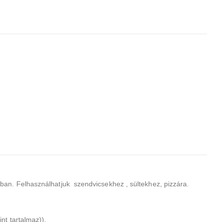
zban. Felhasználhatjuk szendvicsekhez , sültekhez, pizzára.
nt tartalmaz)),