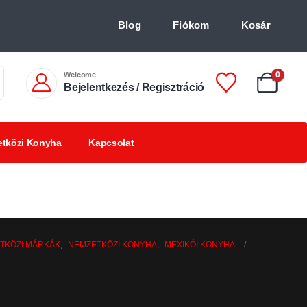
Blog
Fiókom
Kosár
Welcome
0
Bejelentkezés / Regisztráció
tközi Konyha
Kapcsolat
Chilis
Chilivel ízesített
BBQ
italok +18
finomságok
termékek
TKÖZI MÁRKÁK
,
NEMZETKÖZI KONYHA
,
MEXIKÓI KONYHA