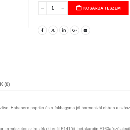
KOSÁRBA TESZEM
 (0)
észítve. Habanero paprika és a fokhagyma jól harmonizál ebben a szós
természetes színezék (klorofil E141(ii), bétakarotin E160a(szójaleciti