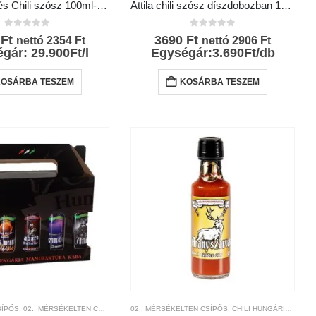
Mennydörgés Chili szósz 100ml-Chili Hungária
Attila chili szósz díszdobozban 100ml- Chili Hungária
0
az 5-ből
0
az 5-ből
0
Ft
3690
Ft
nettó
2354
Ft
nettó
2906
Ft
gár: 29.900Ft/l
Egységár:3.690Ft/db
KOSÁRBA TESZEM
KOSÁRBA TESZEM
SÍPŐS
KÁK
,
CHILI SZÓSZOK ÉS KRÉMEK
,
THE WORLD HOT SAUCE AWARDS NYERTESEK
,
02., MÉRSÉKELTEN CSÍPŐS
,
CHILI TERMÉKEK
,
03., CSÍPŐS
02., MÉRSÉKELTEN CSÍPŐS
,
,
CSÍPŐSSÉGI-SKÁLA
04., FOKOZOTTAN CSÍPŐS
,
CHILI HUNGÁRIA
,
MÁRKÁK
,
05., EXTRA 
,
THE WOR
,
CHILI