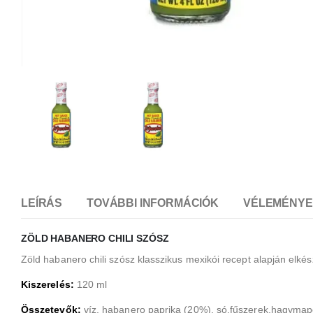
LEÍRÁS
TOVÁBBI INFORMÁCIÓK
VÉLEMÉNYEK
ZÖLD HABANERO CHILI SZÓSZ
Zöld habanero chili szósz klasszikus mexikói recept alapján elk
Kiszerelés:
120 ml
Összetevők:
víz, habanero paprika (20%), só,fűszerek,hagymapor,