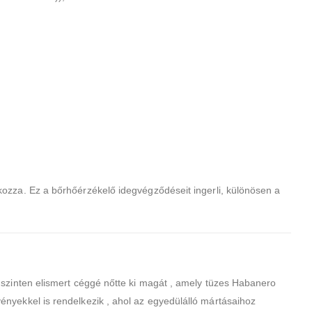
ozza. Ez a bőrhőérzékelő idegvégződéseit ingerli, különösen a
gszinten elismert céggé nőtte ki magát , amely tüzes Habanero
nyekkel is rendelkezik , ahol az egyedülálló mártásaihoz