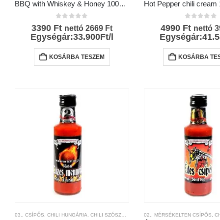
BBQ with Whiskey & Honey 100ml-GaBko
0
az 5-ből
0
az 5-bő
3390
Ft
4990
Ft
nettó
2669
Ft
nettó
3
Egységár:33.900Ft/l
Egységár:41.5
KOSÁRBA TESZEM
KOSÁRBA TE
03., CSÍPŐS
,
CHILI HUNGÁRIA
,
CHILI SZÓSZOK ÉS KRÉMEK
02., MÉRSÉKELTEN CSÍPŐS
,
CHILI TERMÉKEK
,
CSÍP
,
CH