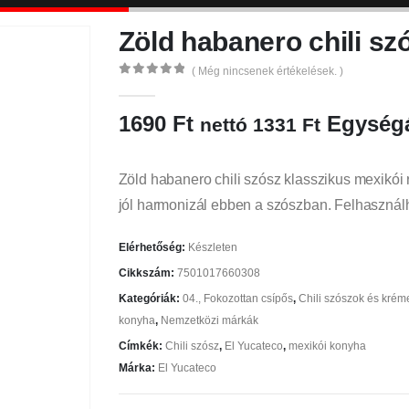
Zöld habanero chili sz
( Még nincsenek értékelések. )
0
az 5
1690
Ft
Egységá
nettó
1331
Ft
Zöld habanero chili szósz klasszikus mexikói
jól harmonizál ebben a szószban. Felhasználh
Elérhetőség:
Készleten
Cikkszám:
7501017660308
Kategóriák:
04., Fokozottan csípős
,
Chili szószok és krém
konyha
,
Nemzetközi márkák
Címkék:
Chili szósz
,
El Yucateco
,
mexikói konyha
Márka:
El Yucateco