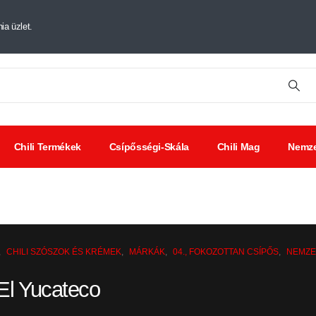
ia üzlet.
Chili Termékek
Csípősségi-Skála
Chili Mag
Nemze
tt chili
Chili
Savanyúságok
ák
kivonat
,
CHILI SZÓSZOK ÉS KRÉMEK
,
MÁRKÁK
,
04., FOKOZOTTAN CSÍPŐS
,
NEMZE
 El Yucateco