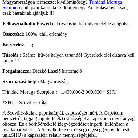
Magyarországon termesztet kiválóminőségű
Trinidad Moruga
Scorpion
chili paprikából készült őrlemény. Adagolása óvatosan,
csak bátraknak ajánljuk !!!
Felhasználható
:
Fűszerként óvatosan, bármilyen ételbe adagolva.
Összetétel:
100% chili őrlemény
Kiszerelés:
15 g
Tárolás :
Száraz, hűvös helyen tartandó! Gyerekek elől elzárva kell
tartani!!!
Forgalmazza:
Diczkó László kistermelő
Származási hely :
Magyarország
Trinidad Moruga Scorpion
:
1.400.000-2.000.000 * SHU
*SHU= Scoville-skála
A Scoville-skála a paprikafajták csípősségét méri. A Capsicum
nemzetség tagjai (paprikafélék) csípősségét a kapszaicin nevű anyag
okozza. Ez a bőrhőérzékelő idegvégződéseit ingerli, különösen a
nyálkahártyákon. A Scoville-féle csípősségi egység (Scoville heat
unit,SHU) a kapszaicin relatív mennyiségét jelzi.