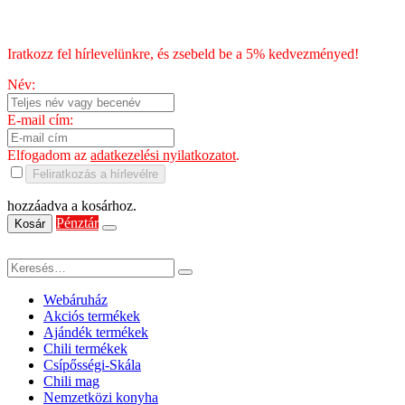
HÍRLEVÉL
Iratkozz fel hírlevelünkre, és zsebeld be a 5% kedvezményed!
Név:
E-mail cím:
Elfogadom az
adatkezelési nyilatkozatot
.
Feliratkozás a hírlevélre
hozzáadva a kosárhoz.
Pénztár
Kosár
Webáruház
Akciós termékek
Ajándék termékek
Chili termékek
Csípősségi-Skála
Chili mag
Nemzetközi konyha