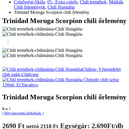
Csípősségi-Skála
,
05., Extra csípős
,
Chili termékek
,
Márkák
,
Chili őrlemények
,
Chili Hungária
Trinidad Moruga Scorpion chili őrlemény
Trinidad Moruga Scorpion chili őrlemény
Végrendelet
chili pakk-Chilicum
Chipotle chili szósz
150ml- El Yucateco
Trinidad Moruga Scorpion chili őrlemény
0
az 5
( Még nincsenek értékelések. )
2690
Ft
Egységár: 2.690Ft/db
nettó
2118
Ft