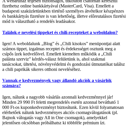
A webáruház teljesen biztonságos, titkosított csatornán keresztül
fizethetsz online bankkártyával (MasterCard, Visa). Emellett a
budapesti szaküzletünkben történő személyes átvételkor készpénzes
és bankkártyás fizetésre is van lehetőség, illetve előreutalásos fizetési
mód is választható a rendelés leadásakor.
Találok-e nevelési tippeket és chili-recepteket a weboldalon?
Igen! A weboldalunk „Blog” és „Chili kisokos” menüpontjai alatt
számos tippet, izgalmas receptet és érdekességet osztunk meg a
csípős ízek kedvelőivel. Emellett kiemelten működik a „Chili
palánta szerviz” kérdés-válasz felületünk is, ahol szakmai
tanácsokat, ültetési, növényvédelmi és gondozási útmutatókat találsz
a chili paprikák sikeres otthoni neveléséhez.
Vannak-e kedvezmények vagy állandó akciók a vásárlók
számára?
Igen, nálunk a nagyobb vásárlás azonnali kedvezménnyel jár!
Minden 29 990 Ft feletti megrendelés esetén azonnal bevátható 1
000 Ft-os kuponkedvezményt biztosítunk. Ezen kívül folyamatosan
elérhetőek nálunk kedvezményes akciós csomagválogatások (pl.
Bajnok válogatás vagy All in One csomagok), amelyekkel
jelentősen olcsóbban próbálhatsz ki többféle prémium ízt.