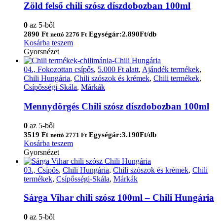
Zöld felső chili szósz díszdobozban 100ml
0
az 5-ből
2890
Ft
Egységár:2.890Ft/db
nettó
2276
Ft
Kosárba teszem
Gyorsnézet
04., Fokozottan csípős
,
5.000 Ft alatt
,
Ajándék termékek
,
Chili Hungária
,
Chili szószok és krémek
,
Chili termékek
,
Csípősségi-Skála
,
Márkák
Mennydörgés Chili szósz díszdobozban 100ml
0
az 5-ből
3519
Ft
Egységár:3.190Ft/db
nettó
2771
Ft
Kosárba teszem
Gyorsnézet
03., Csípős
,
Chili Hungária
,
Chili szószok és krémek
,
Chili
termékek
,
Csípősségi-Skála
,
Márkák
Sárga Vihar chili szósz 100ml – Chili Hungária
0
az 5-ből