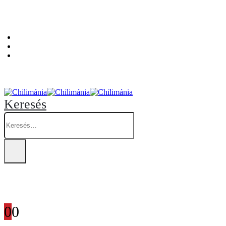
Személyes átvételi pont: Budapest, Hegedűs Gyula utca 32. – Chilimánia üzlet.
Blog
Fiókom
Kosár
Keresés
0
0