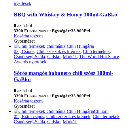
nyertesek
BBQ with Whiskey & Honey 100ml-GaBko
0
az 5-ből
3390
Ft
Egységár:33.900Ft/l
nettó
2669
Ft
Kosárba teszem
Gyorsnézet
03., Csípős
,
Chili szószok és krémek
,
Chili termékek
,
Csípősségi-Skála
,
GaBko
,
Márkák
,
The World Hot Sauce
Awards nyertesek
Sörös mangós habanero chili szósz 100ml-
GaBko
0
az 5-ből
3390
Ft
Egységár:33.900Ft/l
nettó
2669
Ft
Kosárba teszem
Gyorsnézet
05., Extra csípős
,
Chili szószok és krémek
,
Chili termékek
,
Csípősségi-Skála
,
GaBko
,
Márkák