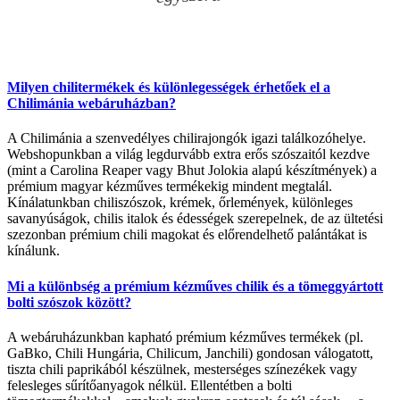
Milyen chilitermékek és különlegességek érhetőek el a
Chilimánia webáruházban?
A Chilimánia a szenvedélyes chilirajongók igazi találkozóhelye.
Webshopunkban a világ legdurvább extra erős szószaitól kezdve
(mint a Carolina Reaper vagy Bhut Jolokia alapú készítmények) a
prémium magyar kézműves termékekig mindent megtalál.
Kínálatunkban chiliszószok, krémek, őrlemények, különleges
savanyúságok, chilis italok és édességek szerepelnek, de az ültetési
szezonban prémium chili magokat és előrendelhető palántákat is
kínálunk.
Mi a különbség a prémium kézműves chilik és a tömeggyártott
bolti szószok között?
A webáruházunkban kapható prémium kézműves termékek (pl.
GaBko, Chili Hungária, Chilicum, Janchili) gondosan válogatott,
tiszta chili paprikából készülnek, mesterséges színezékek vagy
felesleges sűrítőanyagok nélkül. Ellentétben a bolti