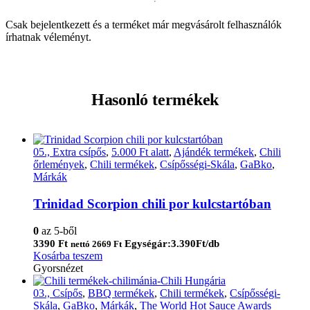
Csak bejelentkezett és a terméket már megvásárolt felhasználók
írhatnak véleményt.
Hasonló termékek
05., Extra csípős
,
5.000 Ft alatt
,
Ajándék termékek
,
Chili
őrlemények
,
Chili termékek
,
Csípősségi-Skála
,
GaBko
,
Márkák
Trinidad Scorpion chili por kulcstartóban
0
az 5-ből
3390
Ft
Egységár:3.390Ft/db
nettó
2669
Ft
Kosárba teszem
Gyorsnézet
03., Csípős
,
BBQ termékek
,
Chili termékek
,
Csípősségi-
Skála
,
GaBko
,
Márkák
,
The World Hot Sauce Awards