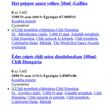
Hot pepper sauce yellow 50ml -GaBko
0
az 5-ből
3390
Ft
Egységár:67.800Ft/l
nettó
2669
Ft
Kosárba teszem
Gyorsnézet
02., Mérsékelten csípős
,
5.000 Ft alatt
,
Ajándék termékek
,
Chili Hungária
,
Chili szószok és krémek
,
Chili termékek
,
Csípősségi-Skála
,
Márkák
,
The World Hot Sauce Awards
nyertesek
Édes csípés chili szósz díszdobozban 100ml-
Chili Hungária
0
az 5-ből
2890
Ft
Egységár:2.890Ft/db
nettó
2276
Ft
Kosárba teszem
Gyorsnézet
01., Enyhén csípős
,
5.000 Ft alatt
,
Ajándék termékek
,
Chili
Hungária
,
Chili szószok és krémek
,
Chili termékek
,
Csípősségi-Skála
,
Márkák