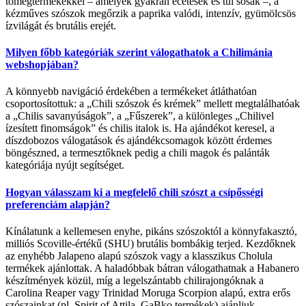
tömegtermékekkel – amelyek gyakran ecetesek és túl sósak –, a
kézműves szószok megőrzik a paprika valódi, intenzív, gyümölcsös
ízvilágát és brutális erejét.
Milyen főbb kategóriák szerint válogathatok a Chilimánia
webshopjában?
A könnyebb navigáció érdekében a termékeket átláthatóan
csoportosítottuk: a „Chili szószok és krémek” mellett megtalálhatóak
a „Chilis savanyúságok”, a „Fűszerek”, a különleges „Chilivel
ízesített finomságok” és chilis italok is. Ha ajándékot keresel, a
díszdobozos válogatások és ajándékcsomagok között érdemes
böngészned, a termesztőknek pedig a chili magok és palánták
kategóriája nyújt segítséget.
Hogyan válasszam ki a megfelelő chili szószt a csípősségi
preferenciám alapján?
Kínálatunk a kellemesen enyhe, pikáns szószoktól a könnyfakasztó,
milliós Scoville-értékű (SHU) brutális bombákig terjed. Kezdőknek
az enyhébb Jalapeno alapú szószok vagy a klasszikus Cholula
termékek ajánlottak. A haladóbbak bátran válogathatnak a Habanero
készítmények közül, míg a legelszántabb chilirajongóknak a
Carolina Reaper vagy Trinidad Moruga Scorpion alapú, extra erős
szószainkat (pl. Spirit of Attila, GaBko termékek) ajánljuk.