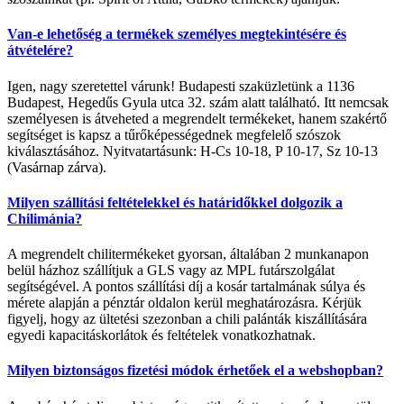
Van-e lehetőség a termékek személyes megtekintésére és
átvételére?
Igen, nagy szeretettel várunk! Budapesti szaküzletünk a 1136
Budapest, Hegedűs Gyula utca 32. szám alatt található. Itt nemcsak
személyesen is átveheted a megrendelt termékeket, hanem szakértő
segítséget is kapsz a tűrőképességednek megfelelő szószok
kiválasztásához. Nyitvatartásunk: H-Cs 10-18, P 10-17, Sz 10-13
(Vasárnap zárva).
Milyen szállítási feltételekkel és határidőkkel dolgozik a
Chilimánia?
A megrendelt chilitermékeket gyorsan, általában 2 munkanapon
belül házhoz szállítjuk a GLS vagy az MPL futárszolgálat
segítségével. A pontos szállítási díj a kosár tartalmának súlya és
mérete alapján a pénztár oldalon kerül meghatározásra. Kérjük
figyelj, hogy az ültetési szezonban a chili palánták kiszállítására
egyedi kapacitáskorlátok és feltételek vonatkozhatnak.
Milyen biztonságos fizetési módok érhetőek el a webshopban?