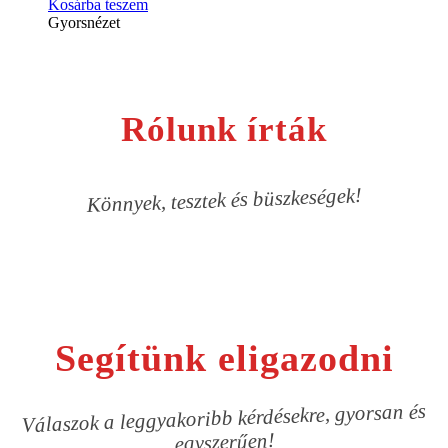
Kosárba teszem
was:
is:
Gyorsnézet
25300 Ft.
22910 Ft.
Rólunk írták
Könnyek, tesztek és büszkeségek!
Segítünk eligazodni
Válaszok a leggyakoribb kérdésekre, gyorsan és
egyszerűen!