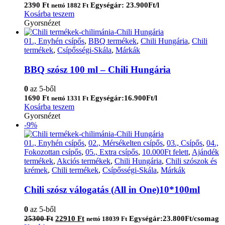
2390
Ft
Egységár: 23.900Ft/l
nettó
1882
Ft
Kosárba teszem
Gyorsnézet
01., Enyhén csípős
,
BBQ termékek
,
Chili Hungária
,
Chili
termékek
,
Csípősségi-Skála
,
Márkák
BBQ szósz 100 ml – Chili Hungária
0
az 5-ből
1690
Ft
Egységár:16.900Ft/l
nettó
1331
Ft
Kosárba teszem
Gyorsnézet
-9%
01., Enyhén csípős
,
02., Mérsékelten csípős
,
03., Csípős
,
04.,
Fokozottan csípős
,
05., Extra csípős
,
10.000Ft felett
,
Ajándék
termékek
,
Akciós termékek
,
Chili Hungária
,
Chili szószok és
krémek
,
Chili termékek
,
Csípősségi-Skála
,
Márkák
Chili szósz válogatás (All in One)10*100ml
0
az 5-ből
Original
Current
25300
Ft
22910
Ft
Egységár:23.800Ft/csomag
nettó
18039
Ft
price
price