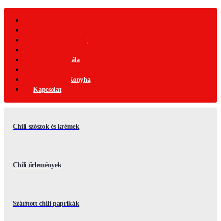
Webáruház
Akciós Termékek
Ajándék Termékek
Chili Termékek
Csípősségi-Skála
Chili Mag
Nemzetközi Konyha
Kapcsolat
Chili szószok és krémek
Chili őrlemények
Szárított chili paprikák