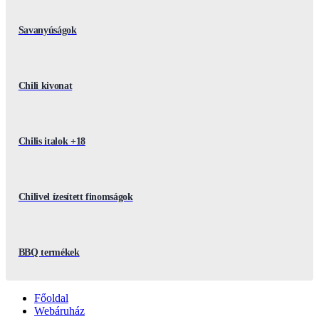
Savanyúságok
Chili kivonat
Chilis italok +18
Chilivel ízesített finomságok
BBQ termékek
Főoldal
Webáruház