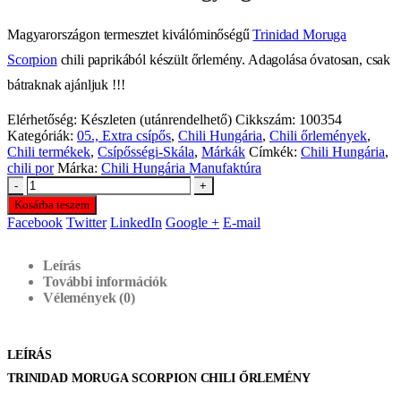
Magyarországon termesztet kiválóminőségű
Trinidad Moruga
Scorpion
chili paprikából készült őrlemény. Adagolása óvatosan, csak
bátraknak ajánljuk !!!
Elérhetőség:
Készleten (utánrendelhető)
Cikkszám:
100354
Kategóriák:
05., Extra csípős
,
Chili Hungária
,
Chili őrlemények
,
Chili termékek
,
Csípősségi-Skála
,
Márkák
Címkék:
Chili Hungária
,
chili por
Márka:
Chili Hungária Manufaktúra
-
+
Kosárba teszem
Facebook
Twitter
LinkedIn
Google +
E-mail
Leírás
További információk
Vélemények (0)
LEÍRÁS
TRINIDAD MORUGA SCORPION CHILI ŐRLEMÉNY