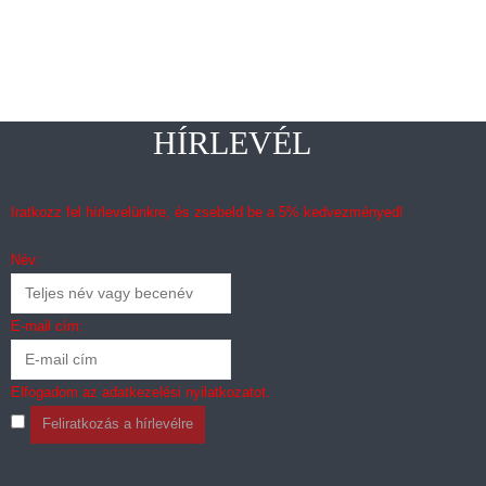
HÍRLEVÉL
Iratkozz fel hírlevelünkre, és zsebeld be a 5% kedvezményed!
Név:
E-mail cím:
Elfogadom az
adatkezelési nyilatkozatot
.
Feliratkozás a hírlevélre