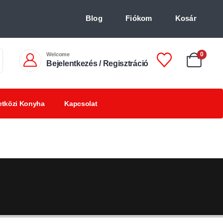
Blog
Fiókom
Kosár
Welcome
0
Bejelentkezés / Regisztráció
tközi Konyha
Kapcsolat
Chilis
Chilivel ízesített
BBQ
italok +18
finomságok
termékek