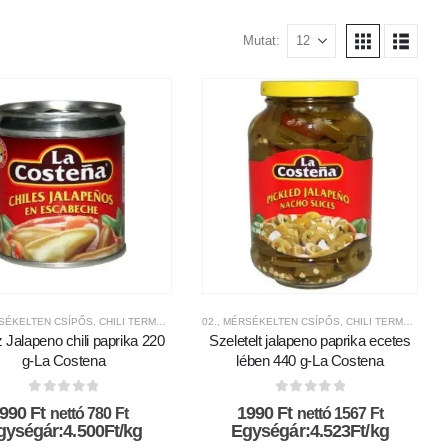
Mutat:
ÁGOK
GI-SKÁLA
RSÉKELTEN CSÍPŐS
,
MÁRKÁK
,
FRISS CHILI PAPRIKÁK ÉS SAVANYÚSÁGOK
,
MEXIKÓI KONYHA
,
CHILI TERMÉKEK
,
NEMZETKÖZI KONYHA
,
CSÍPŐSSÉGI-SKÁLA
02., MÉRSÉKELTEN CSÍPŐS
,
MÁRKÁK
,
NEMZETKÖZI MÁRKÁK
,
FRISS CHILI PAPRIKÁK ÉS S
,
MEXIKÓI KONYHA
,
CHILI TERMÉKEK
,
NEMZ
,
C
 Jalapeno chili paprika 220
Szeletelt jalapeno paprika ecetes
g-La Costena
lében 440 g-La Costena
0
az 5-ből
0
az 5-ből
990
Ft
1990
Ft
nettó
780
Ft
nettó
1567
Ft
gységár:4.500Ft/kg
Egységár:4.523Ft/kg