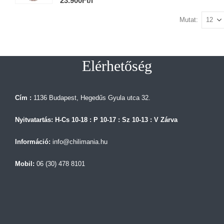
23.900Ft/l
E
Mutat:
Elérhetőség
Cím :
1136 Budapest, Hegedűs Gyula utca 32.
Nyitvatartás: H-Cs 10-18 : P 10-17 : Sz 10-13 : V Zárva
Információ:
info@chilimania.hu
Mobil:
06 (30) 478 8101