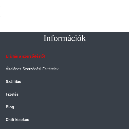
gységár:18.000Ft/kg
Információk
Elállás a szerződéstől
Általános Szerződési Feltételek
Szállítás
Fizetés
Blog
Chili kisokos