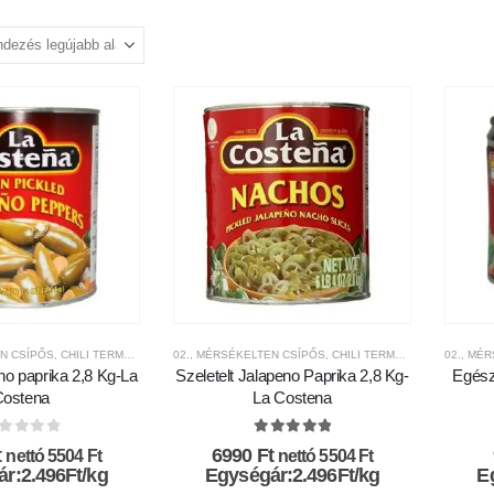
EN CSÍPŐS
,
CHILI TERMÉKEK
,
CSÍPŐSSÉGI-SKÁLA
02., MÉRSÉKELTEN CSÍPŐS
,
FRISS CHILI PAPRIKÁK ÉS SAVANYÚS
,
CHILI TERMÉKEK
,
CSÍPŐSSÉ
02., MÉ
o paprika 2,8 Kg-La
Szeletelt Jalapeno Paprika 2,8 Kg-
Egész
ostena
La Costena
az 5-ből
5.00
az 5-ből
t
6990
Ft
nettó
5504
Ft
nettó
5504
Ft
r:2.496Ft/kg
Egységár:2.496Ft/kg
E