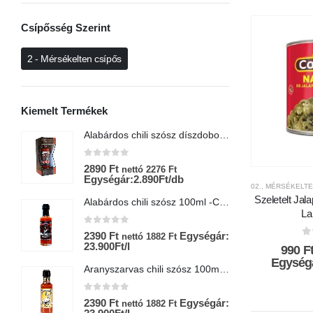
Csípősség Szerint
2 - Mérsékelten csípős
Kiemelt Termékek
Alabárdos chili szósz díszdobozban-Chili Hungária
0
az 5-ből
0
2890
Ft
6
nettó
2276
Ft
Egységár:2.890Ft/db
E
02., MÉRSÉKELT
Szeletelt Jal
Alabárdos chili szósz 100ml -Chili Hungária
La
0
az 5-ből
0
2390
Ft
Egységár:
2
nettó
1882
Ft
0
23.900Ft/l
E
990
F
Egységá
Aranyszarvas chili szósz 100ml-Chili Hungária
0
az 5-ből
0
2390
Ft
Egységár:
9
nettó
1882
Ft