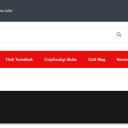
ia üzlet.
Chili Termékek
Csípősségi-Skála
Chili Mag
Nemze
tt chili
Chili
Savanyúságok
ák
kivonat