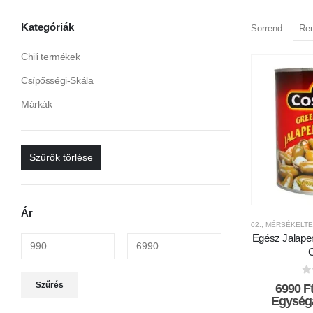
Kategóriák
Sorrend:
Chili termékek
Csípősségi-Skála
Márkák
Szűrők törlése
Ár
02., MÉRSÉKELT
Egész Jalapen
C
Min
Max
0
Szűrés
6990
F
ár
ár
Egységá