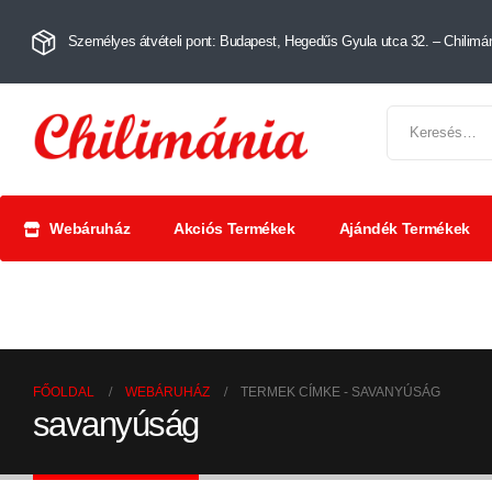
Személyes átvételi pont: Budapest, Hegedűs Gyula utca 32. – Chilimán
Webáruház
Akciós Termékek
Ajándék Termékek
Chili szószok
Chili
Száríto
és krémek
őrlemények
paprik
FŐOLDAL
WEBÁRUHÁZ
TERMEK CÍMKE -
SAVANYÚSÁG
savanyúság