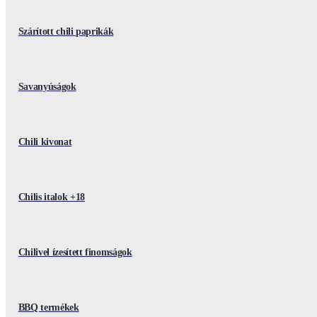
Szárított chili paprikák
Savanyúságok
Chili kivonat
Chilis italok +18
Chilivel ízesített finomságok
BBQ termékek