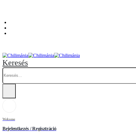
Személyes átvételi pont: Budapest, Hegedűs Gyula utca 32. – Chilimánia üzlet.
Blog
Fiókom
Kosár
Keresés
Welcome
Bejelentkezés / Regisztráció