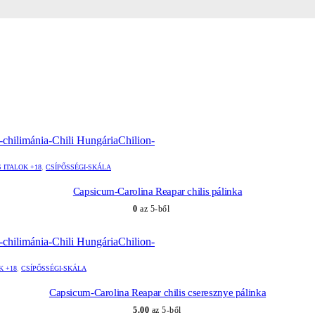
S ITALOK +18
,
CSÍPŐSSÉGI-SKÁLA
Capsicum-Carolina Reapar chilis pálinka
0
az 5-ből
K +18
,
CSÍPŐSSÉGI-SKÁLA
Capsicum-Carolina Reapar chilis cseresznye pálinka
5.00
az 5-ből