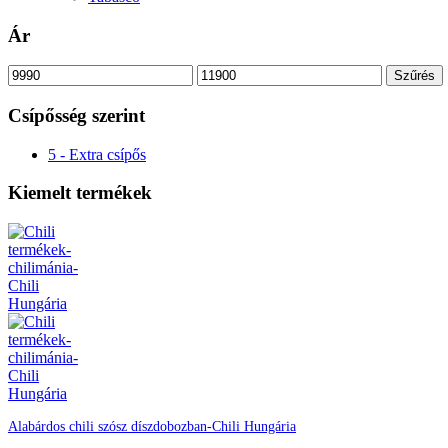
Ár
Min
Max
Szűrés
ár
ár
Csípősség szerint
5 - Extra csípős
Kiemelt termékek
Alabárdos chili szósz díszdobozban-Chili Hungária