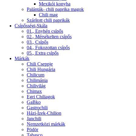
Mexikói konyha
Palánták- chili paprika magok
Chili mag
Szárított chili paprikák
Csípősségi-Skála
01., Enyhén csípős
02., Mérsékelten csípős
03., Csípős
04., Fokozottan csípős
05., Extra csípős
Márkák
Chili Cseppje
Chili Hungária
Chilicum
Chilimánia
Chilivilág
Chimax
Egri Chiliagok
GaBko
Gastrochili
Házi-Ízek-Chilion
Janchili
Nemzetközi márkák
Pödör
Tabasco