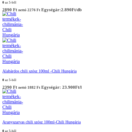
0
az 5-ből
2890
Ft
Egységár:2.890Ft/db
nettó
2276
Ft
Alabárdos chili szósz 100ml -Chili Hungária
0
az 5-ből
2390
Ft
Egységár: 23.900Ft/l
nettó
1882
Ft
Aranyszarvas chili szósz 100ml-Chili Hungária
0
az 5-ből