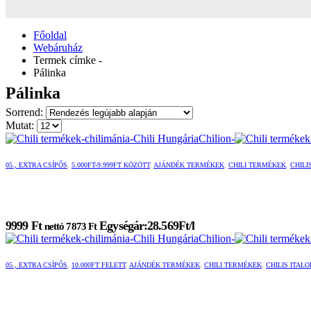
Főoldal
Webáruház
Termek címke -
Pálinka
Pálinka
Sorrend:
Mutat:
05., EXTRA CSÍPŐS
,
5.000FT-9.999FT KÖZÖTT
,
AJÁNDÉK TERMÉKEK
,
CHILI TERMÉKEK
,
CHILI
9999
Ft
Egységár:28.569Ft/l
nettó
7873
Ft
05., EXTRA CSÍPŐS
,
10.000FT FELETT
,
AJÁNDÉK TERMÉKEK
,
CHILI TERMÉKEK
,
CHILIS ITALO