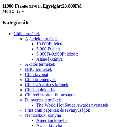
11900
Ft
Egységár:23.800Ft/l
nettó
9370
Ft
Mutat:
Kategóriák
Chili termékek
Ajándék termékek
10.000Ft felett
5.000 Ft alatt
5.000Ft-9.999Ft között
Ajándékkártya
Akciós termékek
BBQ termékek
Chili kivonat
Chili őrlemények
Chili szószok és krémek
Chilis italok +18
Chilivel ízesített finomságok
Díjnyertes termékek
The World Hot Sauce Awards nyertesek
Friss chili paprikák és savanyúságok
Nemzetközi konyha
Amerikai konyha
Ázsiai konyha