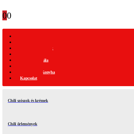
0
0
Webáruház
Akciós Termékek
Ajándék Termékek
Chili Termékek
Csípősségi-Skála
Chili Mag
Nemzetközi Konyha
Kapcsolat
Chili szószok és krémek
Chili őrlemények