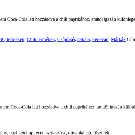
 Coca-Cola lett hozzáadva a chili paprikához, amitől igazán különleges
BQ termékek
,
Chili termékek
,
Csípősségi-Skála
,
Fenevad
,
Márkák
Cím
em Coca-Cola lett hozzáadva a chili paprikához, amitől igazán különl
y, házi ketchup, ecet, szójaszósz, olívaolaj, só, fűszerek