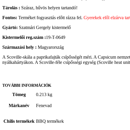
Tárolás :
Száraz, hűvös helyen tartandó!
Fontos:
Terméket fogyasztás előtt rázza fel.
Gyerekek elől elzárva tar
Gyártó:
Szatmári Gergely kistermelő
Kistermelői reg.szám :
19-T-0649
Származási hely :
Magyarország
A Scoville-skála a paprikafajták csípősségét méri. A Capsicum nemzet
nyálkahártyákon. A Scoville-féle csípősségi egység (Scoville heat unit
TOVÁBBI INFORMÁCIÓK
Tömeg
0.213 kg
Márkanév
Fenevad
Chilis termékek
BBQ termékek