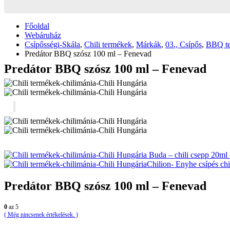
Főoldal
Webáruház
Csípősségi-Skála
,
Chili termékek
,
Márkák
,
03., Csípős
,
BBQ t
Predátor BBQ szósz 100 ml – Fenevad
Predátor BBQ szósz 100 ml – Fenevad
Buda – chili csepp 20ml 
Enyhe csípés ch
Predátor BBQ szósz 100 ml – Fenevad
0
az 5
( Még nincsenek értékelések. )