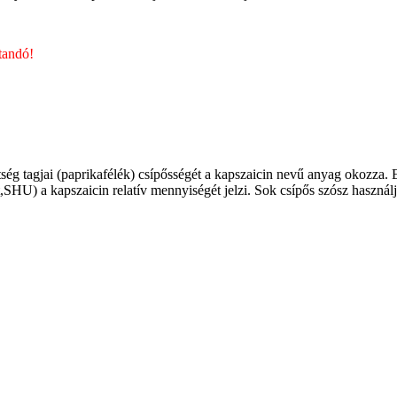
tandó!
ség tagjai (paprikafélék) csípősségét a kapszaicin nevű anyag okozza. 
,SHU) a kapszaicin relatív mennyiségét jelzi. Sok csípős szósz használj