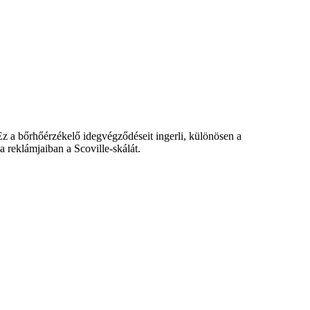
Ez a bőrhőérzékelő idegvégződéseit ingerli, különösen a
a reklámjaiban a Scoville-skálát.