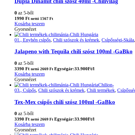
Dupla Dinamit chili szósz 40ml -Chilivilág
0
az 5-ből
1990
Ft
nettó
1567
Ft
Kosárba teszem
Gyorsnézet
01., Enyhén csípős
,
Chili szószok és krémek
,
Csípősségi-Skála
Jalapeno with Tequila chili szósz 100ml -GaBko
0
az 5-ből
3390
Ft
Egységár:33.900Ft/l
nettó
2669
Ft
Kosárba teszem
Gyorsnézet
03., Csípős
,
Chili szószok és krémek
,
Chili termékek
,
Csípőssé
Tex-Mex csípős chili szósz 100ml -GaBko
0
az 5-ből
3390
Ft
Egységár:33.900Ft/l
nettó
2669
Ft
Kosárba teszem
Gyorsnézet