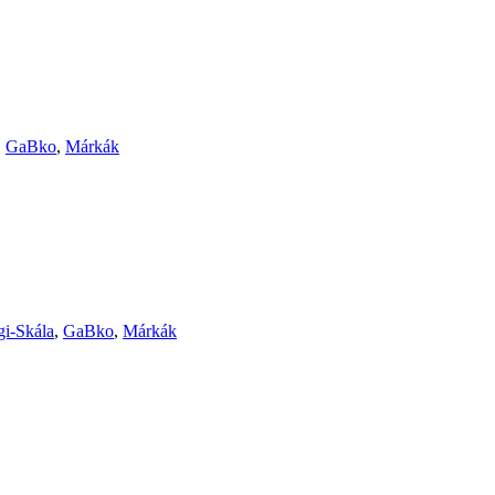
,
GaBko
,
Márkák
gi-Skála
,
GaBko
,
Márkák