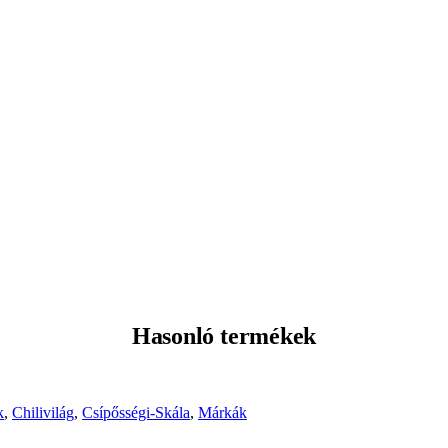
Hasonló termékek
k
,
Chilivilág
,
Csípősségi-Skála
,
Márkák