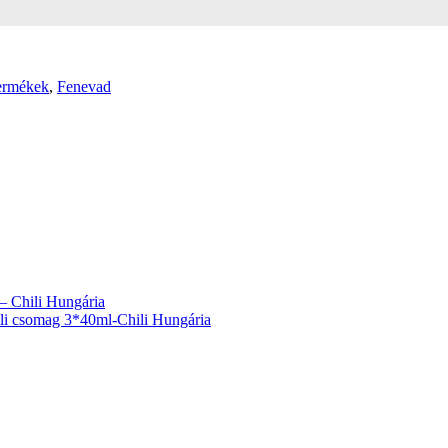
ermékek
,
Fenevad
– Chili Hungária
ili csomag 3*40ml-Chili Hungária