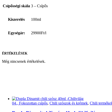
Csípősségi skála
3 – Csípős
Kiszerelés
100ml
Egységár:
29900Ft/l
ÉRTÉKELÉSEK
Még nincsenek értékelések.
04., Fokozottan csípős
,
Chili szószok és krémek
,
Chili terméke