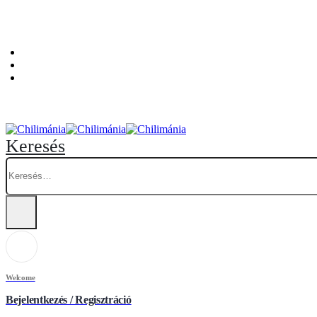
Személyes átvételi pont: Budapest, Hegedűs Gyula utca 32. – Chilimánia üzlet.
Blog
Fiókom
Kosár
Keresés
Welcome
Bejelentkezés / Regisztráció