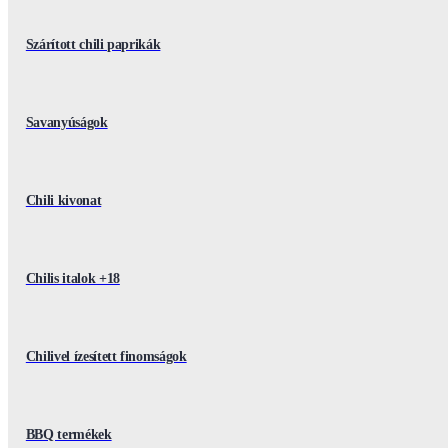
Szárított chili paprikák
Savanyúságok
Chili kivonat
Chilis italok +18
Chilivel ízesített finomságok
BBQ termékek