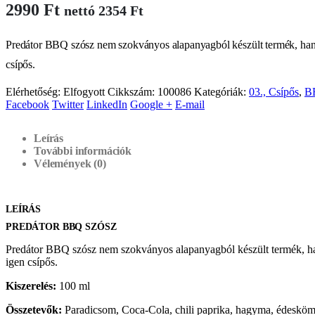
2990
Ft
nettó
2354
Ft
Predátor BBQ szósz nem szokványos alapanyagból készült termék, hanem
csípős.
Elérhetőség:
Elfogyott
Cikkszám:
100086
Kategóriák:
03., Csípős
,
B
Facebook
Twitter
LinkedIn
Google +
E-mail
Leírás
További információk
Vélemények (0)
LEÍRÁS
PREDÁTOR BBQ SZÓSZ
Predátor BBQ szósz nem szokványos alapanyagból készült termék, han
igen csípős.
Kiszerelés:
100 ml
Összetevők:
Paradicsom, Coca-Cola, chili paprika, hagyma, édeskömén