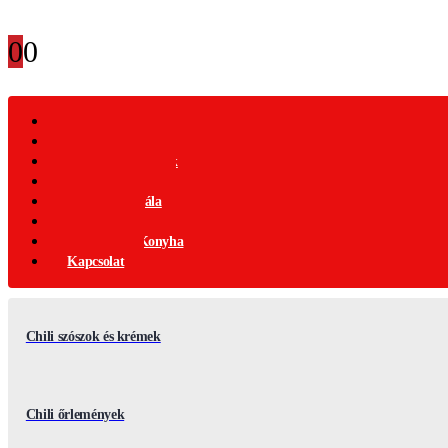
0
0
Webáruház
Akciós Termékek
Ajándék Termékek
Chili Termékek
Csípősségi-Skála
Chili Mag
Nemzetközi Konyha
Kapcsolat
Chili szószok és krémek
Chili őrlemények