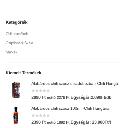
Kategóriák
Chili termékek
Csípősségi-Skála
Márkák
Kiemelt Termékek
Alabárdos chili szósz díszdobozban-Chili Hungária
0
az 5-ből
2890
Ft
Egységár:2.890Ft/db
nettó
2276
Ft
Alabárdos chili szósz 100ml -Chili Hungária
0
az 5-ből
2390
Ft
Egységár: 23.900Ft/l
nettó
1882
Ft