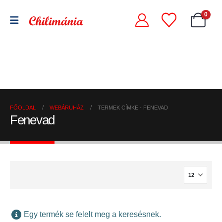
0
Chili
Szárított
szószok
Chili
chili
és
őrlemények
paprikák
krémek
FŐOLDAL
WEBÁRUHÁZ
TERMEK CÍMKE -
FENEVAD
Fenevad
Egy termék se felelt meg a keresésnek.