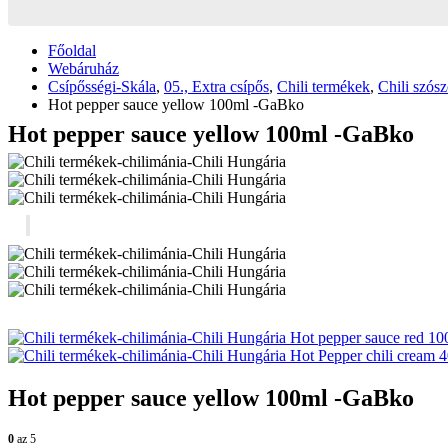
Főoldal
Webáruház
Csípősségi-Skála
,
05., Extra csípős
,
Chili termékek
,
Chili szós
Hot pepper sauce yellow 100ml -GaBko
Hot pepper sauce yellow 100ml -GaBko
Hot pepper sauce red 1
Hot Pepper chili cream
Hot pepper sauce yellow 100ml -GaBko
0
az 5