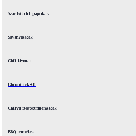
Szárított chili paprikák
Savanyúságok
Chili kivonat
Chilis italok +18
Chilivel ízesített finomságok
BBQ termékek