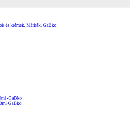
zok és krémek
,
Márkák
,
GaBko
00ml -GaBko
 40ml-GaBko