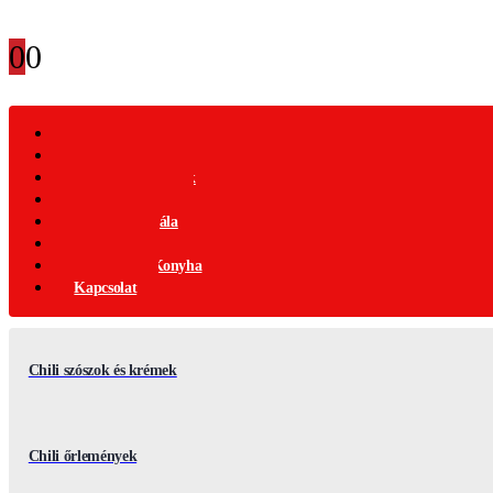
0
0
Webáruház
Akciós Termékek
Ajándék Termékek
Chili Termékek
Csípősségi-Skála
Chili Mag
Nemzetközi Konyha
Kapcsolat
Chili szószok és krémek
Chili őrlemények