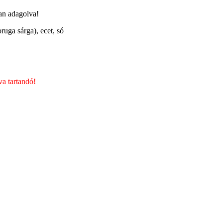
san adagolva!
ruga sárga), ecet, só
va tartandó!