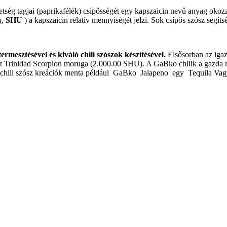
ség tagjai (paprikafélék) csípősségét egy kapszaicin nevű anyag okoz
g,
SHU
) a kapszaicin relatív mennyiségét jelzi.
Sok csípős szósz segíts
mesztésével és kiváló chili szószok készítésével.
Elsősorban az igaz
t Trinidad Scorpion moruga (2.000.00 SHU).
A GaBko chilik a gazda n
chili szósz kreációk menta például
GaBko
Jalapeno
egy
Tequila Va