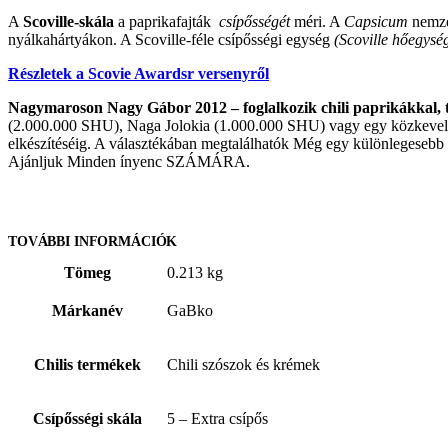
A
Scoville-skála
a paprikafajták
csípősségét
méri.
A
Capsicum
nemzet
nyálkahártyákon.
A Scoville-féle csípősségi egység
(Scoville hőegysé
Részletek a Scovie Awardsr versenyről
Nagymaroson Nagy Gábor 2012 – foglalkozik chili paprikákkal, ter
(2.000.000 SHU), Naga Jolokia (1.000.000 SHU) vagy egy közkevel
elkészítéséig.
A választékában megtalálhatók Még egy különlegesebb 
Ajánljuk Minden ínyenc SZÁMÁRA.
TOVÁBBI INFORMÁCIÓK
Tömeg
0.213 kg
Márkanév
GaBko
Chilis termékek
Chili szószok és krémek
Csípősségi skála
5 – Extra csípős