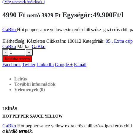
( Még nincsenek értékelések. )
4990
Ft
Egységár:49.900Ft/l
nettó
3929
Ft
GaBko
Hot pepper sauce yellow
extra erős chili szósz igazi erős chili 
Elérhetőség:
Készleten
Cikkszám:
100112
Kategóriák:
05., Extra csí
GaBko
Márka:
GaBko
-
+
Kosárba teszem
Facebook
Twitter
LinkedIn
Google +
E-mail
Leírás
További információk
Vélemények (0)
LEÍRÁS
HOT PEPPER SAUCE YELLOW
GaBko
Hot pepper sauce yellow
extra erős chili szósz igazi erős chil
a kiváló termék.