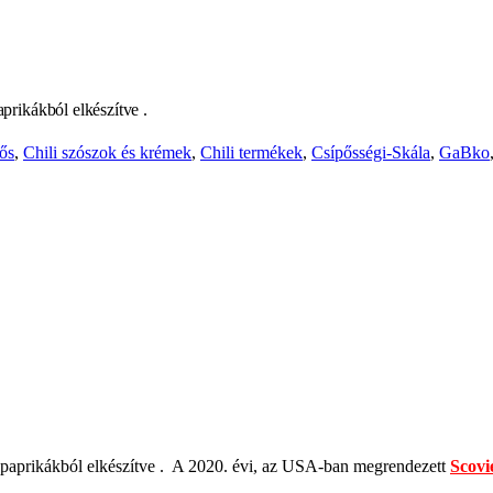
paprikákból elkészítve
.
pős
,
Chili szószok és krémek
,
Chili termékek
,
Csípősségi-Skála
,
GaBko
i paprikákból elkészítve
. A 2020. évi, az USA-ban megrendezett
Scovi