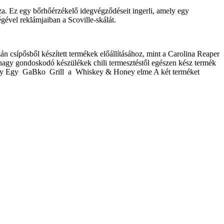
za.
Ez egy bőrhőérzékelő idegvégződéseit ingerli, amely egy
égével reklámjaiban a Scoville-skálát.
án csípősből készített termékek előállításához, mint a Carolina Reaper
agy gondoskodó készülékek chili termesztéstől egészen kész termék
gy Egy
GaBko
Grill
a
Whiskey & Honey elme A két terméket