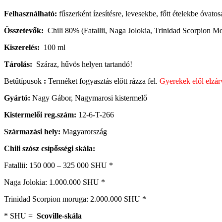
Felhasználható:
fűszerként ízesítésre, levesekbe, főtt ételekbe óvato
Összetevők:
Chili 80% (Fatallii, Naga Jolokia, Trinidad Scorpion Mo
Kiszerelés:
100 ml
Tárolás:
Száraz, hűvös helyen tartandó!
Betűtípusok
:
Terméket fogyasztás előtt rázza fel.
Gyerekek elől elzár
Gyártó:
Nagy Gábor, Nagymarosi kistermelő
Kistermelői reg.szám:
12-6-T-266
Származási hely:
Magyarország
Chili szósz csípősségi skála:
Fatallii: 150 000 – 325 000 SHU *
Naga Jolokia: 1.000.000 SHU *
Trinidad Scorpion moruga: 2.000.000 SHU *
* SHU =
Scoville-skála