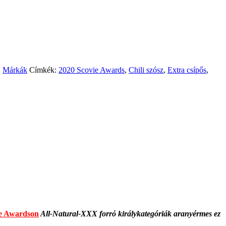
,
Márkák
Címkék:
2020 Scovie Awards
,
Chili szósz
,
Extra csípős
,
e Awardson
All-Natural-XXX forró királykategóriák aranyérmes ez