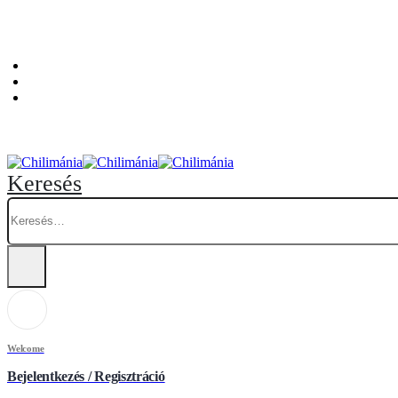
Személyes átvételi pont: Budapest, Hegedűs Gyula utca 32. – Chilimánia üzlet.
Blog
Fiókom
Kosár
Keresés
Welcome
Bejelentkezés / Regisztráció