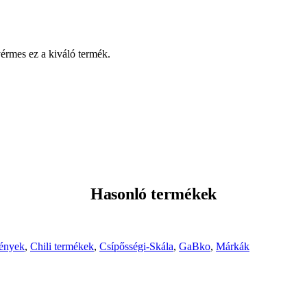
érmes ez a kiváló termék.
Hasonló termékek
mények
,
Chili termékek
,
Csípősségi-Skála
,
GaBko
,
Márkák