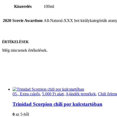
Kiszerelés
100ml
2020 Scovie Awardson
All-Natural-XXX hot királykategóriák arany
ÉRTÉKELÉSEK
Még nincsenek értékelések.
05., Extra csípős
,
5.000 Ft alatt
,
Ajándék termékek
,
Chili őrle
Trinidad Scorpion chili por kulcstartóban
0
az 5-ből