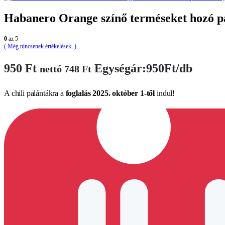
Habanero Orange színő terméseket hozó p
0
az 5
( Még nincsenek értékelések. )
950
Ft
Egységár:950Ft/db
nettó
748
Ft
A chili palántákra a
foglalás 2025. október 1-től
indul!