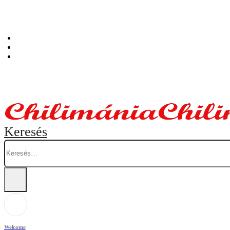
Személyes átvételi pont: Budapest, Hegedűs Gyula utca 32. – Chilimánia üzlet.
Blog
Fiókom
Kosár
Keresés
Welcome