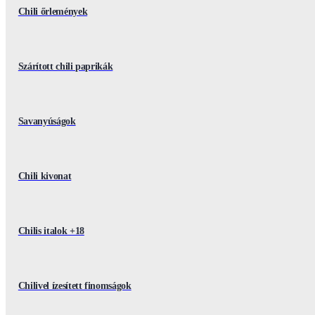
Chili őrlemények
Szárított chili paprikák
Savanyúságok
Chili kivonat
Chilis italok +18
Chilivel ízesített finomságok