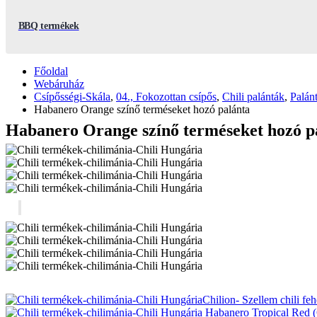
BBQ termékek
Főoldal
Webáruház
Csípősségi-Skála
,
04., Fokozottan csípős
,
Chili palánták
,
Palán
Habanero Orange színő terméseket hozó palánta
Habanero Orange színő terméseket hozó p
Szellem chili feh
Habanero Tropical Red (G