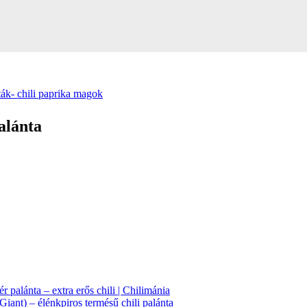
ták- chili paprika magok
alánta
ér palánta – extra erős chili | Chilimánia
iant) – élénkpiros termésű chili palánta