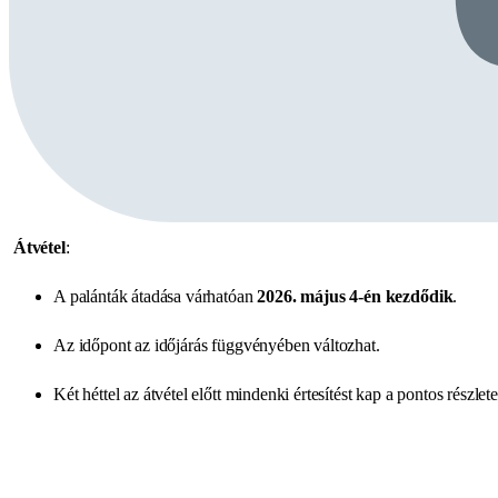
Átvétel
:
A palánták átadása várhatóan
2026. május 4-én kezdődik
.
Az időpont az időjárás függvényében változhat.
Két héttel az átvétel előtt mindenki értesítést kap a pontos részlete