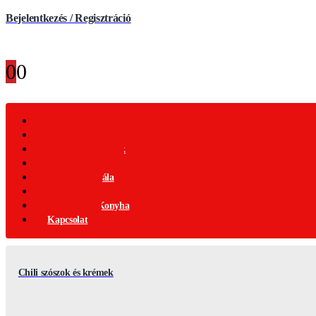
Bejelentkezés / Regisztráció
0
0
Webáruház
Akciós Termékek
Ajándék Termékek
Chili Termékek
Csípősségi-Skála
Chili Mag
Nemzetközi Konyha
Kapcsolat
Chili szószok és krémek