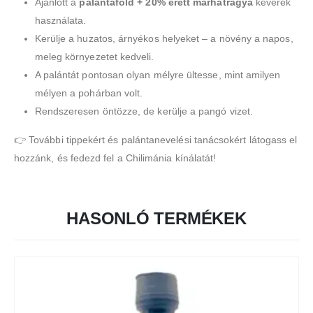
Ajánlott a
palántaföld + 20% érett marhatrágya
keverék
használata.
Kerülje a huzatos, árnyékos helyeket – a növény a napos,
meleg környezetet kedveli.
A palántát pontosan olyan mélyre ültesse, mint amilyen
mélyen a pohárban volt.
Rendszeresen öntözze, de kerülje a pangó vizet.
👉 További tippekért és palántanevelési tanácsokért látogass el
hozzánk, és fedezd fel a Chilimánia kínálatát!
HASONLÓ TERMÉKEK