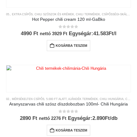
05., EXTRA CSÍPŐS
,
CHILI SZÓSZOK ÉS KRÉMEK
,
CHILI TERMÉKEK
,
CSÍPŐSSÉGI-SKÁLA
,
GAB
Hot Pepper chili cream 120 ml-GaBko
0
az 5-ből
4990
Ft
Egységár:41.583Ft/l
nettó
3929
Ft
KOSÁRBA TESZEM
02., MÉRSÉKELTEN CSÍPŐS
,
5.000 FT ALATT
,
AJÁNDÉK TERMÉKEK
,
CHILI HUNGÁRIA
,
CHILI TERMÉKEK
Aranyszarvas chili szósz díszdobozban 100ml- Chili Hungária
0
az 5-ből
2890
Ft
Egységár:2.890Ft/db
nettó
2276
Ft
KOSÁRBA TESZEM