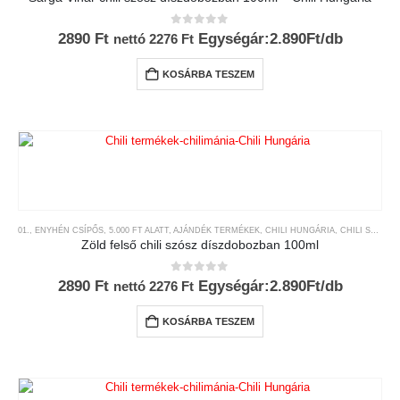
0
az 5-ből
2890
Ft
Egységár:2.890Ft/db
nettó
2276
Ft
KOSÁRBA TESZEM
01., ENYHÉN CSÍPŐS
,
5.000 FT ALATT
,
AJÁNDÉK TERMÉKEK
,
CHILI HUNGÁRIA
,
CHILI SZÓSZOK ÉS KRÉMEK
Zöld felső chili szósz díszdobozban 100ml
0
az 5-ből
2890
Ft
Egységár:2.890Ft/db
nettó
2276
Ft
KOSÁRBA TESZEM