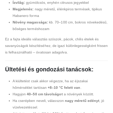
Ízvilág:
gyümölcsös, enyhén citrusos jegyekkel
Megjelenés:
nagy méretű, élénkpiros termések, tipikus
Habanero forma
Növény magassága:
kb. 70–100 cm, bokros növekedésű,
bőséges terméshozam
Ez a fajta ideális választás szószok, pácok, chilis ételek és
savanyúságok készítéséhez, de igazi különlegességként frissen
is felhasználható – óvatosan adagolva.
Ültetési és gondozási tanácsok:
A kiültetést csak akkor végezze, ha az éjszakai
hőmérséklet tartósan
+8–10 °C felett van
.
Hagyjon
40–50 cm távolságot
a növények között.
Ha cserépben neveli, válasszon
nagy méretű edényt
, jó
vízelvezetéssel.