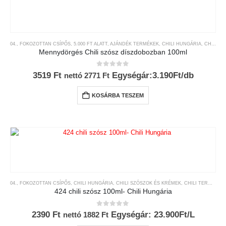
04., FOKOZOTTAN CSÍPŐS
,
5.000 FT ALATT
,
AJÁNDÉK TERMÉKEK
,
CHILI HUNGÁRIA
,
CHILI SZÓSZOK ÉS KRÉMEK
Mennydörgés Chili szósz díszdobozban 100ml
0
az 5-ből
3519
Ft
Egységár:3.190Ft/db
nettó
2771
Ft
KOSÁRBA TESZEM
04., FOKOZOTTAN CSÍPŐS
,
CHILI HUNGÁRIA
,
CHILI SZÓSZOK ÉS KRÉMEK
,
CHILI TERMÉKEK
424 chili szósz 100ml- Chili Hungária
0
az 5-ből
2390
Ft
Egységár: 23.900Ft/L
nettó
1882
Ft