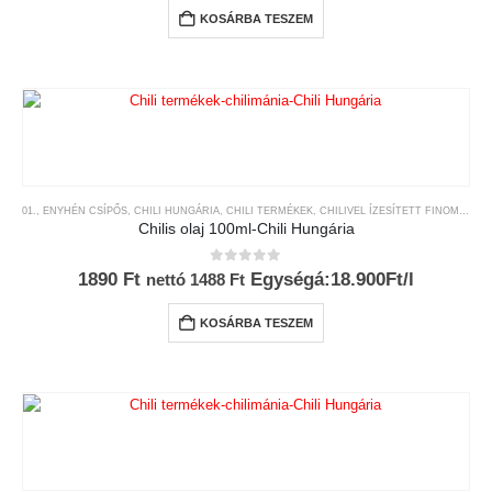
KOSÁRBA TESZEM
01., ENYHÉN CSÍPŐS
,
CHILI HUNGÁRIA
,
CHILI TERMÉKEK
,
CHILIVEL ÍZESÍTETT FINOMSÁGOK
Chilis olaj 100ml-Chili Hungária
0
az 5-ből
1890
Ft
Egységá:18.900Ft/l
nettó
1488
Ft
KOSÁRBA TESZEM