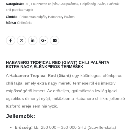
Kategóriák:
04., Fokozottan csípős
,
Chili palánták
,
Csípősségi-Skála
,
Palánták-
chili paprika magok
Címkék:
Fokozottan csípős
,
Habanero
,
Palánta
Márka:
Chilimánia
HABANERO TROPICAL RED (GIANT) CHILI PALÁNTA –
EXTRA NAGY, ÉLÉNKPIROS TERMÉSEK
A
Habanero Tropical Red (Giant)
egy különleges, élénkpiros
chili fajta, amely extra nagy méretű terméseiről és intenzív
csípősségéről ismert. Az erőteljes, gyümölcsös ízvilág igazi
egzotikus élményt nyújt, miközben a Habanero chilikre jellemző
tűzforró ereje sem hiányzik.
Jellemzők:
Erősség:
kb. 250 000 – 350 000 SHU (Scoville-skála)