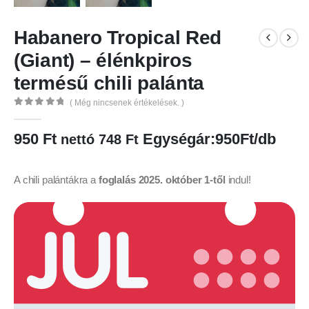
Habanero Tropical Red
(Giant) – élénkpiros
termésű chili palánta
( Még nincsenek értékelések. )
0
az 5
950
Ft
Egységár:950Ft/db
nettó
748
Ft
A chili palántákra a
foglalás 2025. október 1-től
indul!