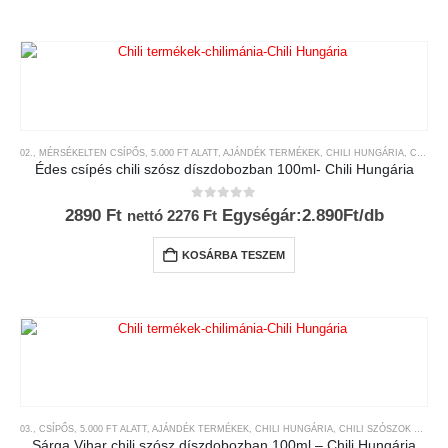
02., MÉRSÉKELTEN CSÍPŐS
,
5.000 FT ALATT
,
AJÁNDÉK TERMÉKEK
,
CHILI HUNGÁRIA
,
CHILI SZÓSZOK ÉS KRÉMEK
Édes csípés chili szósz díszdobozban 100ml- Chili Hungária
0
az 5-ből
2890
Ft
Egységár:2.890Ft/db
nettó
2276
Ft
KOSÁRBA TESZEM
03., CSÍPŐS
,
5.000 FT ALATT
,
AJÁNDÉK TERMÉKEK
,
CHILI HUNGÁRIA
,
CHILI SZÓSZOK ÉS KRÉMEK
Sárga Vihar chili szósz díszdobozban 100ml – Chili Hungária