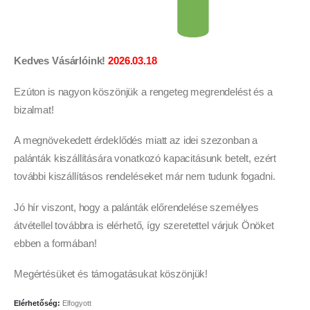
Kedves Vásárlóink!
2026.03.18
Ezúton is nagyon köszönjük a rengeteg megrendelést és a
bizalmat!
A megnövekedett érdeklődés miatt az idei szezonban a
palánták kiszállítására vonatkozó kapacitásunk betelt, ezért
további kiszállításos rendeléseket már nem tudunk fogadni.
Jó hír viszont, hogy a palánták előrendelése személyes
átvétellel továbbra is elérhető, így szeretettel várjuk Önöket
ebben a formában!
Megértésüket és támogatásukat köszönjük!
Elérhetőség:
Elfogyott