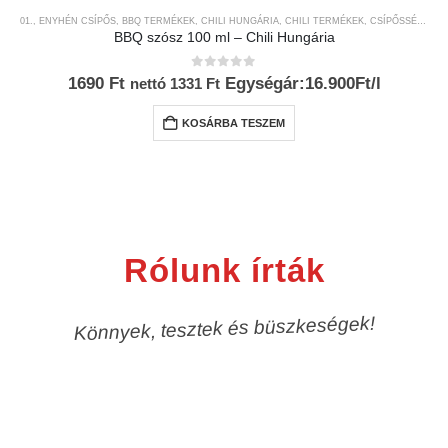
01., ENYHÉN CSÍPŐS
,
BBQ TERMÉKEK
,
CHILI HUNGÁRIA
,
CHILI TERMÉKEK
,
CSÍPŐSSÉGI-SKÁLA
BBQ szósz 100 ml – Chili Hungária
0
az 5-ből
1690
Ft
Egységár:16.900Ft/l
nettó
1331
Ft
KOSÁRBA TESZEM
Rólunk írták
Könnyek, tesztek és büszkeségek!