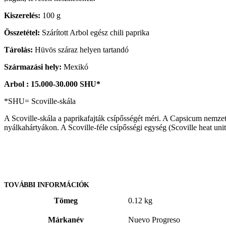
Kiszerelés:
100 g
Összetétel:
Szárított Arbol egész chili paprika
Tárolás:
Hüvös száraz helyen tartandó
Származási hely:
Mexikó
Arbol : 15.000-30.000 SHU*
*SHU= Scoville-skála
A Scoville-skála a paprikafajták csípősségét méri. A Capsicum nemzet
nyálkahártyákon. A Scoville-féle csípősségi egység (Scoville heat uni
TOVÁBBI INFORMÁCIÓK
Tömeg
0.12 kg
Márkanév
Nuevo Progreso