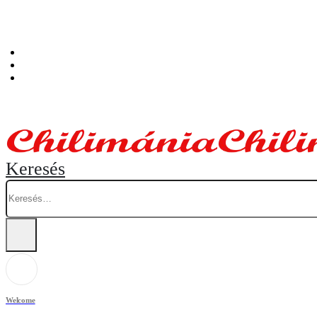
Személyes átvételi pont: Budapest, Hegedűs Gyula utca 32. – Chilimánia üzlet.
Blog
Fiókom
Kosár
Keresés
Welcome