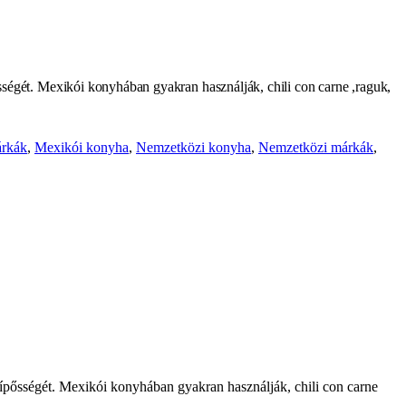
sségét. Mexikói konyhában gyakran használják, chili con carne ,raguk,
rkák
,
Mexikói konyha
,
Nemzetközi konyha
,
Nemzetközi márkák
,
sípősségét. Mexikói konyhában gyakran használják, chili con carne