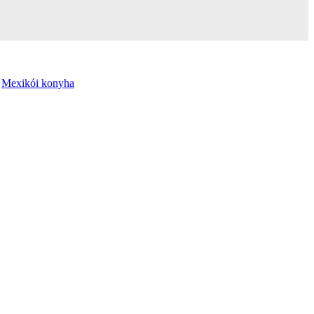
,
Mexikói konyha