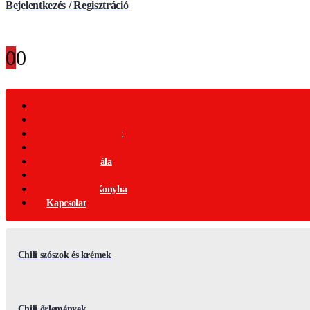
Bejelentkezés / Regisztráció
0
0
Webáruház
Akciós Termékek
Ajándék Termékek
Chili Termékek
Csípősségi-Skála
Chili Mag
Nemzetközi Konyha
Kapcsolat
Chili szószok és krémek
Chili őrlemények