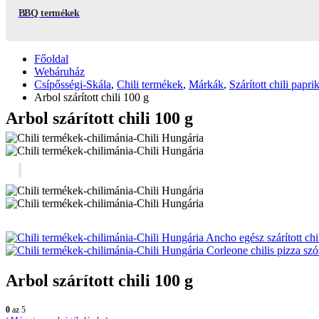
BBQ termékek
Főoldal
Webáruház
Csípősségi-Skála
,
Chili termékek
,
Márkák
,
Szárított chili papri
Arbol szárított chili 100 g
Arbol szárított chili 100 g
Ancho egész szárított chi
Corleone chilis pizza sz
Arbol szárított chili 100 g
0
az 5