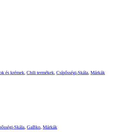
zok és krémek
,
Chili termékek
,
Csípősségi-Skála
,
Márkák
pősségi-Skála
,
GaBko
,
Márkák