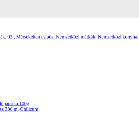
kák
,
02., Mérsékelten csípős
,
Nemzetközi márkák
,
Nemzetközi konyha
li paprika 100g
ósz 380 ml-Chilicum