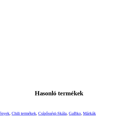
Hasonló termékek
mények
,
Chili termékek
,
Csípősségi-Skála
,
GaBko
,
Márkák