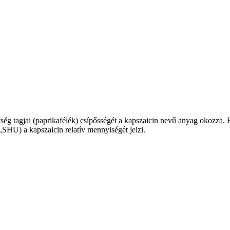
ség tagjai (paprikafélék) csípősségét a kapszaicin nevű anyag okozza. 
t,SHU) a kapszaicin relatív mennyiségét jelzi.