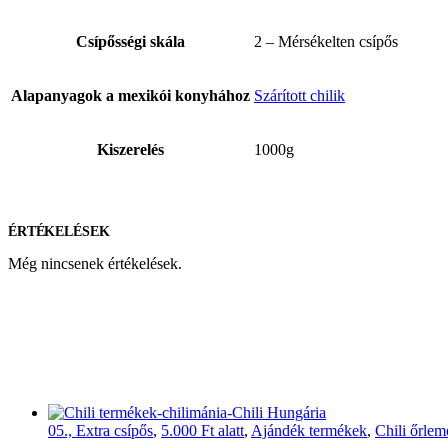
Csípősségi skála
2 – Mérsékelten csípős
Alapanyagok a mexikói konyhához
Szárított chilik
Kiszerelés
1000g
ÉRTÉKELÉSEK
Még nincsenek értékelések.
05., Extra csípős
,
5.000 Ft alatt
,
Ajándék termékek
,
Chili őrle