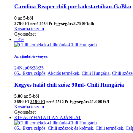
Carolina Reaper chili por kulcstartóban-GaBko
0
az 5-ből
3790
Ft
Egységár:3.790Ft/db
nettó
2984
Ft
Kosárba teszem
Gyorsnézet
-14%
Az ajánlat érvényes:
24
Nap
06
:
28
:
25
05., Extra csípős
,
Akciós termékek
,
Chili Hungária
,
Chili szós
Kegyes halál chili szósz 90ml- Chili Hungária
5.00
az 5-ből
Original
Current
3690
Ft
3190
Ft
Egységár:41.000Ft/l
nettó
2512
Ft
price
price
Kosárba teszem
was:
is:
Gyorsnézet
3690 Ft.
3190 Ft.
KIHAGYHATATLAN AJÁNLAT
05., Extra csípős
,
Chili szószok és krémek
,
Chili termékek
,
Csí