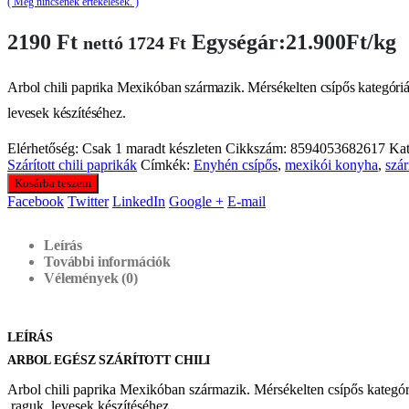
( Még nincsenek értékelések. )
2190
Ft
Egységár:21.900Ft/kg
nettó
1724
Ft
Arbol chili paprika Mexikóban származik. Mérsékelten csípős kategóriá
levesek készítéséhez.
Elérhetőség:
Csak 1 maradt készleten
Cikkszám:
8594053682617
Kat
Szárított chili paprikák
Címkék:
Enyhén csípős
,
mexikói konyha
,
szár
Kosárba teszem
Facebook
Twitter
LinkedIn
Google +
E-mail
Leírás
További információk
Vélemények (0)
LEÍRÁS
ARBOL EGÉSZ SZÁRÍTOTT CHILI
Arbol chili paprika Mexikóban származik. Mérsékelten csípős kategór
,raguk, levesek készítéséhez.