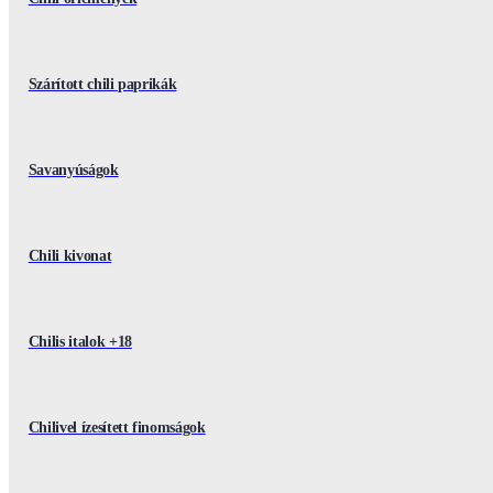
Szárított chili paprikák
Savanyúságok
Chili kivonat
Chilis italok +18
Chilivel ízesített finomságok