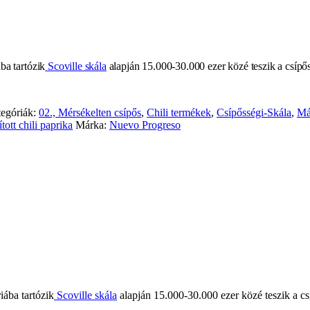
ba tartózik
Scoville skála
alapján 15.000-30.000 ezer közé teszik a csípő
egóriák:
02., Mérsékelten csípős
,
Chili termékek
,
Csípősségi-Skála
,
Má
ított chili paprika
Márka:
Nuevo Progreso
iába tartózik
Scoville skála
alapján 15.000-30.000 ezer közé teszik a c