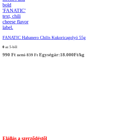
FANATIC Habanero Chilis Kukoricagolyó 55g
0
az 5-ből
990
Ft
Egységár:18.000Ft/kg
nettó
839
Ft
Elérhetőség
Cím :
1136 Budapest, Hegedűs Gyula utca 32.
Nyitvatartás: H-Cs 10-18 : P 10-17 : Sz 10-13 : V Zárva
Információ:
info@chilimania.hu
Mobil:
06 (30) 478 8101
Információk
Elállás a szerződéstől