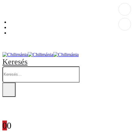
Személyes átvételi pont: Budapest, Hegedűs Gyula utca 32. – Chilimánia üzlet.
Blog
Fiókom
Kosár
Keresés
0
0