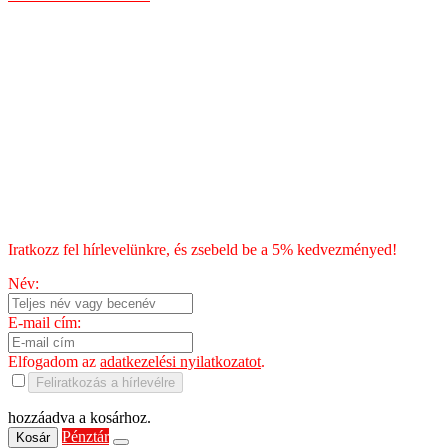
Általános Szerződési Feltételek
Szállítás
Fizetés
Blog
Chili kisokos
HÍRLEVÉL
Iratkozz fel hírlevelünkre, és zsebeld be a 5% kedvezményed!
Név:
E-mail cím:
Elfogadom az
adatkezelési nyilatkozatot
.
Feliratkozás a hírlevélre
hozzáadva a kosárhoz.
Pénztár
Kosár