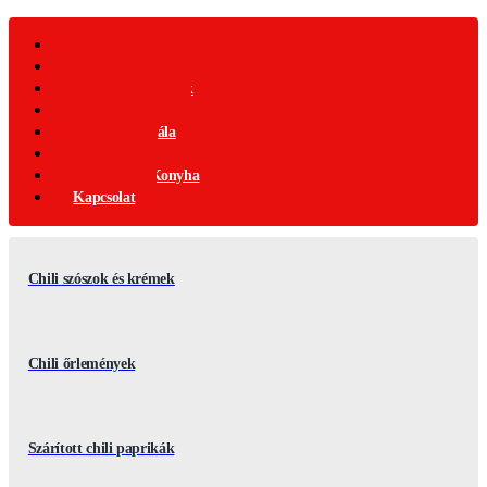
Webáruház
Akciós Termékek
Ajándék Termékek
Chili Termékek
Csípősségi-Skála
Chili Mag
Nemzetközi Konyha
Kapcsolat
Chili szószok és krémek
Chili őrlemények
Szárított chili paprikák