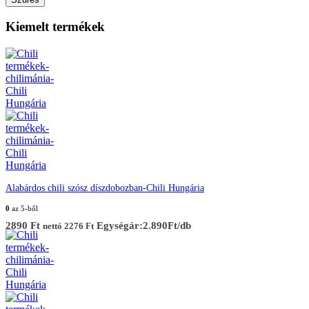
Kiemelt termékek
Alabárdos chili szósz díszdobozban-Chili Hungária
0
az 5-ből
2890
Ft
Egységár:2.890Ft/db
nettó
2276
Ft