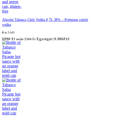
Absolut Tabasco Chili Vodka 0,7L 38% – Prémium csípős
vodka
0
az 5-ből
6990
Ft
Egységár:9.986Ft/l
nettó
5504
Ft