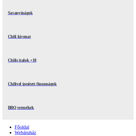
Savanyúságok
Chili kivonat
Chilis italok +18
Chilivel ízesített finomságok
BBQ termékek
Főoldal
Webáruház