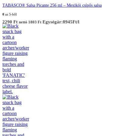
TABASCO® Salsa Picante 256 ml – Mexikói csípős salsa
0
az 5-ből
2290
Ft
Egységár:8945Ft/l
nettó
1803
Ft