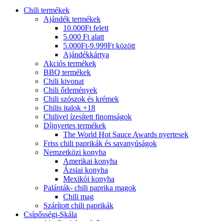
Chili termékek
Ajándék termékek
10.000Ft felett
5.000 Ft alatt
5.000Ft-9.999Ft között
Ajándékkártya
Akciós termékek
BBQ termékek
Chili kivonat
Chili őrlemények
Chili szószok és krémek
Chilis italok +18
Chilivel ízesített finomságok
Díjnyertes termékek
The World Hot Sauce Awards nyertesek
Friss chili paprikák és savanyúságok
Nemzetközi konyha
Amerikai konyha
Ázsiai konyha
Mexikói konyha
Palánták- chili paprika magok
Chili mag
Szárított chili paprikák
Csípősségi-Skála