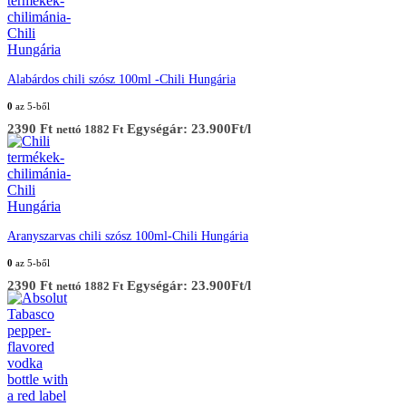
Alabárdos chili szósz 100ml -Chili Hungária
0
az 5-ből
2390
Ft
Egységár: 23.900Ft/l
nettó
1882
Ft
Aranyszarvas chili szósz 100ml-Chili Hungária
0
az 5-ből
2390
Ft
Egységár: 23.900Ft/l
nettó
1882
Ft