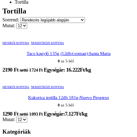
Tortilla
Tortilla
Sorrend:
Mutat:
MEXIKÓI KONYHA
,
NEMZETKÖZI KONYHA
Taco kagyló 135g (12db/csomag)-Santa Maria
0
az 5-ből
2190
Ft
Egységár: 16.222Ft/kg
nettó
1724
Ft
MEXIKÓI KONYHA
,
NEMZETKÖZI KONYHA
Kukorica tortilla 12db 181g-Nuevo Progreso
0
az 5-ből
1290
Ft
Egységár:7.127Ft/kg
nettó
1093
Ft
Mutat:
Kategóriák