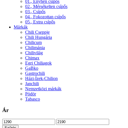
01., Enyhén csípős
02., Mérsékelten csípős
03., Csípős
04., Fokozottan csípős
05., Extra csípős
Márkák
Chili Cseppje
Chili Hungária
Chilicum
Chilimánia
Chilivilág
Chimax
Egri Chiliagok
GaBko
Gastrochili
Házi-Ízek-Chilion
Janchili
Nemzetközi márkák
Pödör
Tabasco
Ár
Min
Max
ár
ár
Szűrés