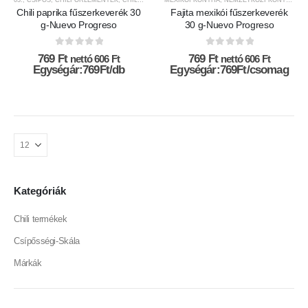
Chili paprika fűszerkeverék 30
Fajita mexikói fűszerkeverék
g-Nuevo Progreso
30 g-Nuevo Progreso
0
az 5-ből
0
az 5-ből
769
Ft
769
Ft
nettó
606
Ft
nettó
606
Ft
Egységár:769Ft/db
Egységár:769Ft/csomag
Kategóriák
Chili termékek
Csípősségi-Skála
Márkák