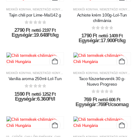
MEXIKÓI KONYHA
,
NEMZETKÖZI KONYHA
MEXIKÓI KONYHA
,
NEMZETKÖZI KONYHA
Tajin chili por Lime-Mal142 g
Achiote krém 100g-Lol-Tun
chilimánia
0
az 5-ből
2790
Ft
nettó
2197
Ft
0
az 5-ből
Egységár:19.648Ft/kg
1790
Ft
nettó
1409
Ft
Egységár:17.900Ft/kg
MEXIKÓI KONYHA
,
NEMZETKÖZI KONYHA
MEXIKÓI KONYHA
,
NEMZETKÖZI KONYHA
Vanília aroma 250ml-Lol-Tun
Taco fűszerkeverék 30 g-
Nuevo Progreso
0
az 5-ből
1590
Ft
nettó
1252
Ft
0
az 5-ből
Egységár:6.360Ft/l
769
Ft
nettó
606
Ft
Egységár:769Ft/csomag
03., CSÍPŐS
,
CHILI ŐRLEMÉNYEK
,
CHILI TERMÉKEK
MEXIKÓI KONYHA
,
CSÍPŐSSÉGI-SKÁLA
,
NEMZETKÖZI KONYHA
,
MEXIKÓI KONYHA
,