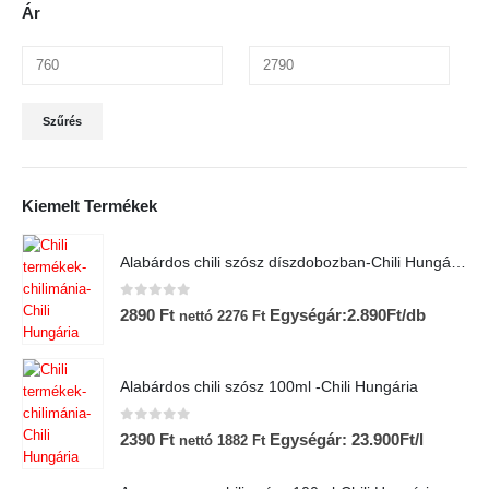
Ár
Min
Max
Szűrés
ár
ár
Kiemelt Termékek
Alabárdos chili szósz díszdobozban-Chili Hungária
0
az 5-ből
2890
Ft
Egységár:2.890Ft/db
nettó
2276
Ft
Alabárdos chili szósz 100ml -Chili Hungária
0
az 5-ből
2390
Ft
Egységár: 23.900Ft/l
nettó
1882
Ft