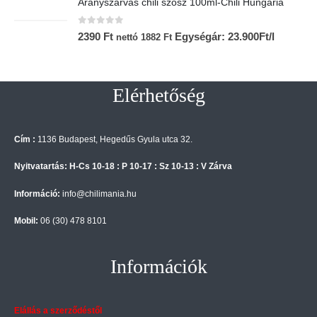
Aranyszarvas chili szósz 100ml-Chili Hungária
0
az 5-ből
2390
Ft
Egységár: 23.900Ft/l
nettó
1882
Ft
Elérhetőség
Cím :
1136 Budapest, Hegedűs Gyula utca 32.
Nyitvatartás: H-Cs 10-18 : P 10-17 : Sz 10-13 : V Zárva
Információ:
info@chilimania.hu
Mobil:
06 (30) 478 8101
Információk
Elállás a szerződéstől