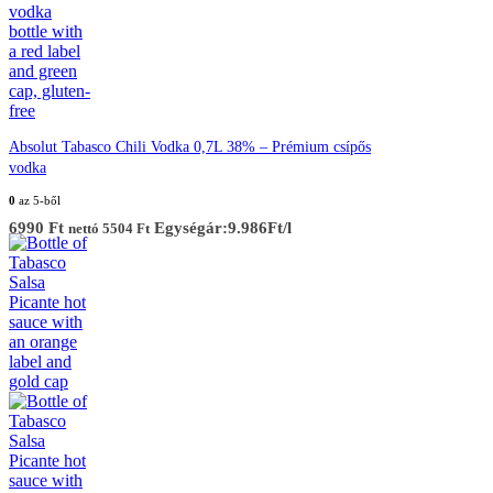
Absolut Tabasco Chili Vodka 0,7L 38% – Prémium csípős
vodka
0
az 5-ből
6990
Ft
Egységár:9.986Ft/l
nettó
5504
Ft