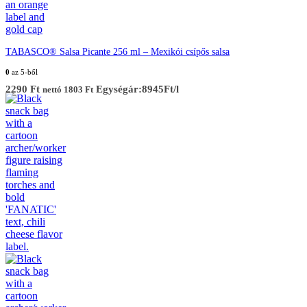
TABASCO® Salsa Picante 256 ml – Mexikói csípős salsa
0
az 5-ből
2290
Ft
Egységár:8945Ft/l
nettó
1803
Ft