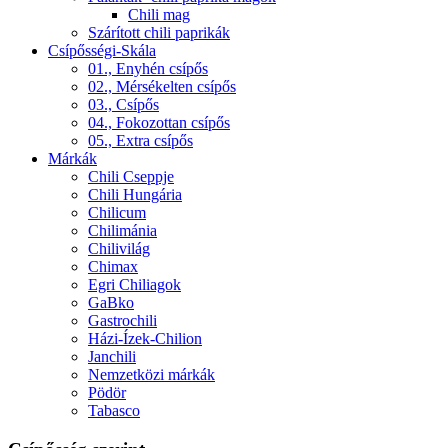
Chili mag
Szárított chili paprikák
Csípősségi-Skála
01., Enyhén csípős
02., Mérsékelten csípős
03., Csípős
04., Fokozottan csípős
05., Extra csípős
Márkák
Chili Cseppje
Chili Hungária
Chilicum
Chilimánia
Chilivilág
Chimax
Egri Chiliagok
GaBko
Gastrochili
Házi-Ízek-Chilion
Janchili
Nemzetközi márkák
Pödör
Tabasco