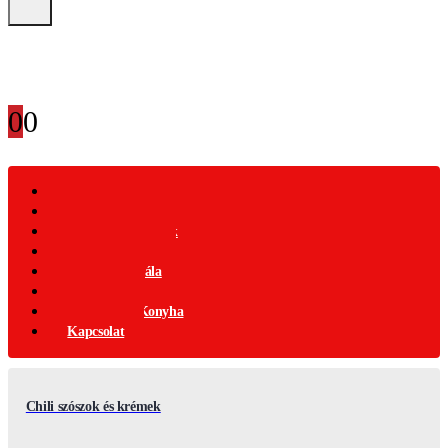
0
0
Webáruház
Akciós Termékek
Ajándék Termékek
Chili Termékek
Csípősségi-Skála
Chili Mag
Nemzetközi Konyha
Kapcsolat
Chili szószok és krémek