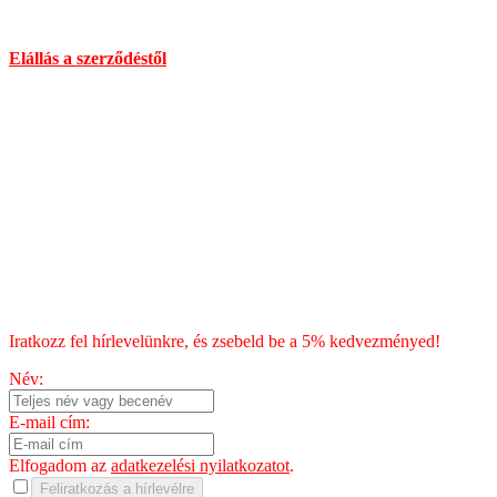
Információk
Elállás a szerződéstől
Általános Szerződési Feltételek
Szállítás
Fizetés
Blog
Chili kisokos
HÍRLEVÉL
Iratkozz fel hírlevelünkre, és zsebeld be a 5% kedvezményed!
Név:
E-mail cím:
Elfogadom az
adatkezelési nyilatkozatot
.
Feliratkozás a hírlevélre