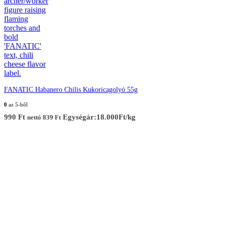
FANATIC Habanero Chilis Kukoricagolyó 55g
0
az 5-ből
990
Ft
Egységár:18.000Ft/kg
nettó
839
Ft
Elérhetőség
Cím :
1136 Budapest, Hegedűs Gyula utca 32.
Nyitvatartás: H-Cs 10-18 : P 10-17 : Sz 10-13 : V Zárva
Információ:
info@chilimania.hu
Mobil:
06 (30) 478 8101