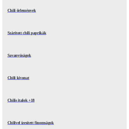
Chili őrlemények
Szárított chili paprikák
Savanyúságok
Chili kivonat
Chilis italok +18
Chilivel ízesített finomságok