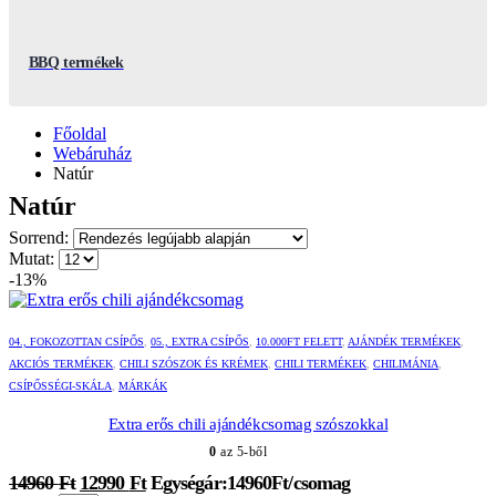
BBQ termékek
Főoldal
Webáruház
Natúr
Natúr
Sorrend:
Mutat:
-13%
Ennek
Ennek
a
a
04., FOKOZOTTAN CSÍPŐS
,
05., EXTRA CSÍPŐS
,
10.000FT FELETT
,
AJÁNDÉK TERMÉKEK
,
terméknek
terméknek
AKCIÓS TERMÉKEK
,
CHILI SZÓSZOK ÉS KRÉMEK
,
CHILI TERMÉKEK
,
CHILIMÁNIA
,
több
több
CSÍPŐSSÉGI-SKÁLA
,
MÁRKÁK
variációja
variációja
van.
van.
Extra erős chili ajándékcsomag szószokkal
A
A
0
az 5-ből
változatok
változatok
a
a
Original
Current
14960
Ft
12990
Ft
Egységár:14960Ft/csomag