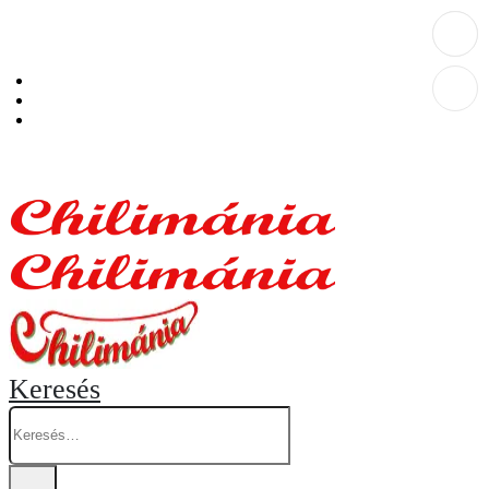
Személyes átvételi pont: Budapest, Hegedűs Gyula utca 32. – Chilimánia üzlet.
Blog
Fiókom
Kosár
Keresés