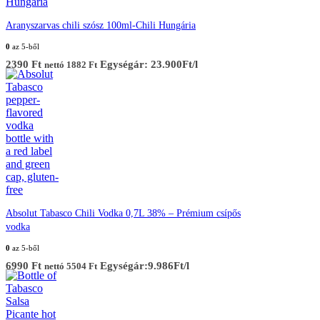
Aranyszarvas chili szósz 100ml-Chili Hungária
0
az 5-ből
2390
Ft
Egységár: 23.900Ft/l
nettó
1882
Ft
Absolut Tabasco Chili Vodka 0,7L 38% – Prémium csípős
vodka
0
az 5-ből
6990
Ft
Egységár:9.986Ft/l
nettó
5504
Ft