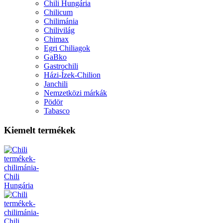
Chili Hungária
Chilicum
Chilimánia
Chilivilág
Chimax
Egri Chiliagok
GaBko
Gastrochili
Házi-Ízek-Chilion
Janchili
Nemzetközi márkák
Pödör
Tabasco
Kiemelt termékek