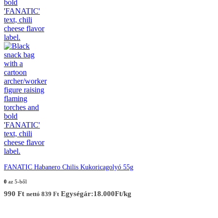
FANATIC Habanero Chilis Kukoricagolyó 55g
0
az 5-ből
990
Ft
Egységár:18.000Ft/kg
nettó
839
Ft
Elérhetőség