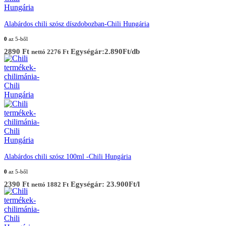
Alabárdos chili szósz díszdobozban-Chili Hungária
0
az 5-ből
2890
Ft
Egységár:2.890Ft/db
nettó
2276
Ft
Alabárdos chili szósz 100ml -Chili Hungária
0
az 5-ből
2390
Ft
Egységár: 23.900Ft/l
nettó
1882
Ft