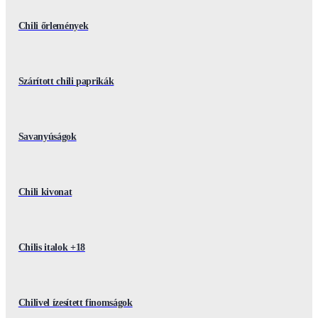
Chili őrlemények
Szárított chili paprikák
Savanyúságok
Chili kivonat
Chilis italok +18
Chilivel ízesített finomságok