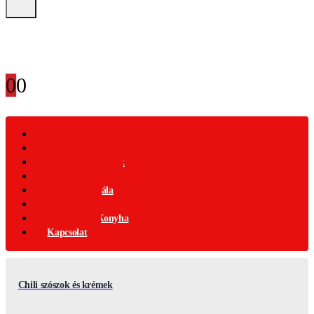
0
0
Webáruház
Akciós Termékek
Ajándék Termékek
Chili Termékek
Csípősségi-Skála
Chili Mag
Nemzetközi Konyha
Kapcsolat
Chili szószok és krémek