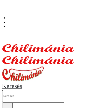
Személyes átvételi pont: Budapest, Hegedűs Gyula utca 32. – Chilimánia üzlet.
Blog
Fiókom
Kosár
Keresés