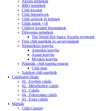
Akciós termékek
BBQ termékek
Chili kivonat
Chili őrlemények
Chili szószok és krémek
Chilis italok +18
Chilivel ízesített finomságok
Díjnyertes termékek
The World Hot Sauce Awards nyertesek
Friss chili paprikák és savanyúságok
Nemzetközi konyha
Amerikai konyha
Ázsiai konyha
Mexikói konyha
Palánták- chili paprika magok
Chili mag
Szárított chili paprikák
Csípősségi-Skála
01., Enyhén csípős
02., Mérsékelten csípős
03., Csípős
04., Fokozottan csípős
05., Extra csípős
Márkák
Chili Cseppje