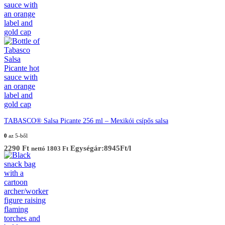
TABASCO® Salsa Picante 256 ml – Mexikói csípős salsa
0
az 5-ből
2290
Ft
Egységár:8945Ft/l
nettó
1803
Ft