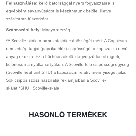
Felhasználása:
kellő bátorsággal nyers fogyasztásra is,
egyébként savanyúságot is készíthetünk belőle, illetve
szárítottan fűszerként.
Származási hely:
Magyarország
*A Scoville-skála a paprikafajták csípősségét méri. A Capsicum
nemzetség tagjai (paprikafélék) csípősségét a kapszaicin nevű
anyag okozza. Ez a bőrhőérzékelő idegvégződéseit ingerli,
különösen a nyálkahártyákon. A Scoville-féle csípősségi egység
(Scoville heat unit,SHU) a kapszaicin relatív mennyiségét jelzi.
Sok csípős szósz használja reklámjaiban a Scoville-
skálát.*SHU= Scoville-skála
HASONLÓ TERMÉKEK