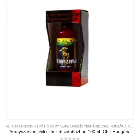
02., MÉRSÉKELTEN CSÍPŐS
,
5.000 FT ALATT
,
AJÁNDÉK TERMÉKEK
,
CHILI HUNGÁRIA
,
CHILI TERMÉKEK
Aranyszarvas chili szósz díszdobozban 100ml- Chili Hungária