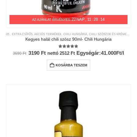
22
NAP
11
:
28
:
14
AZ AJÁNLAT ÉRVÉNYES:
05., EXTRA CSÍPŐS
,
AKCIÓS TERMÉKEK
,
CHILI HUNGÁRIA
,
CHILI SZÓSZOK ÉS KRÉMEK
,
CHI
Kegyes halál chili szósz 90ml- Chili Hungária
5.00
az 5-ből
Original
Current
3190
Ft
Egységár:41.000Ft/l
nettó
2512
Ft
3690
Ft
price
price
was:
is:
KOSÁRBA TESZEM
3690 Ft.
3190 Ft.