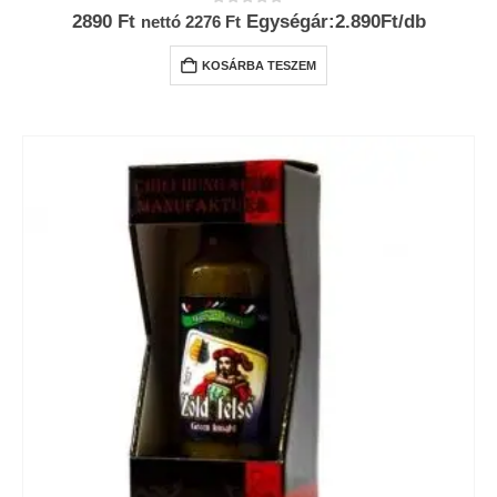
0
az 5-ből
2890
Ft
Egységár:2.890Ft/db
nettó
2276
Ft
KOSÁRBA TESZEM