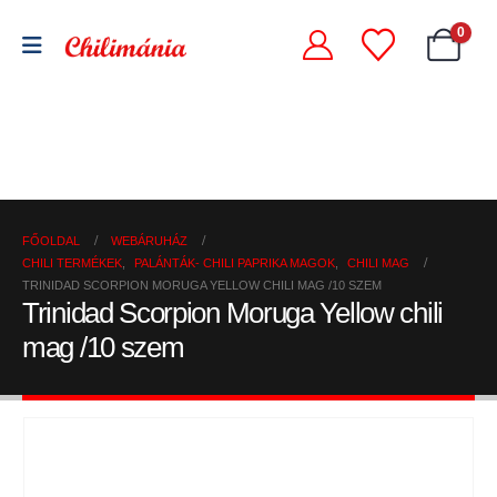
0
Chili
Szárított
szószok
Chili
chili
és
őrlemények
paprikák
krémek
FŐOLDAL
WEBÁRUHÁZ
CHILI TERMÉKEK
,
PALÁNTÁK- CHILI PAPRIKA MAGOK
,
CHILI MAG
TRINIDAD SCORPION MORUGA YELLOW CHILI MAG /10 SZEM
Trinidad Scorpion Moruga Yellow chili
mag /10 szem