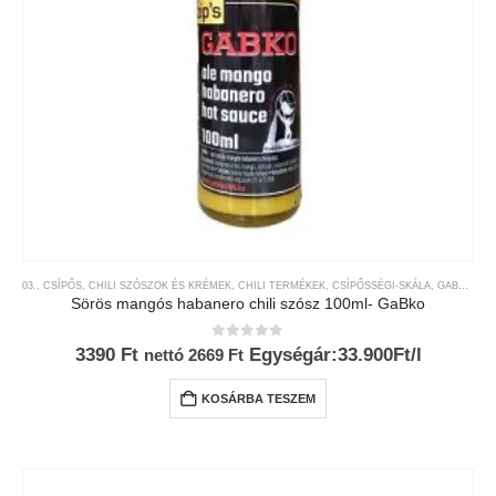
03., CSÍPŐS
,
CHILI SZÓSZOK ÉS KRÉMEK
,
CHILI TERMÉKEK
,
CSÍPŐSSÉGI-SKÁLA
,
GABKO
,
MÁ
Sörös mangós habanero chili szósz 100ml- GaBko
0
az 5-ből
3390
Ft
Egységár:33.900Ft/l
nettó
2669
Ft
KOSÁRBA TESZEM