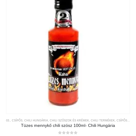
03., CSÍPŐS
,
CHILI HUNGÁRIA
,
CHILI SZÓSZOK ÉS KRÉMEK
,
CHILI TERMÉKEK
,
CSÍPŐSSÉGI-SKÁLA
Tüzes mennykő chili szósz 100ml- Chili Hungária