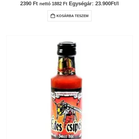
0
az 5-ből
2390
Ft
Egységár: 23.900Ft/l
nettó
1882
Ft
KOSÁRBA TESZEM