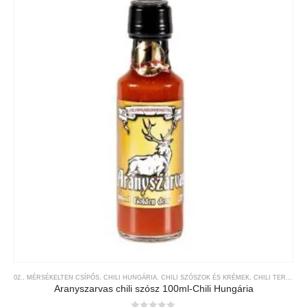
02., MÉRSÉKELTEN CSÍPŐS
,
CHILI HUNGÁRIA
,
CHILI SZÓSZOK ÉS KRÉMEK
,
CHILI TERMÉKEK
Aranyszarvas chili szósz 100ml-Chili Hungária