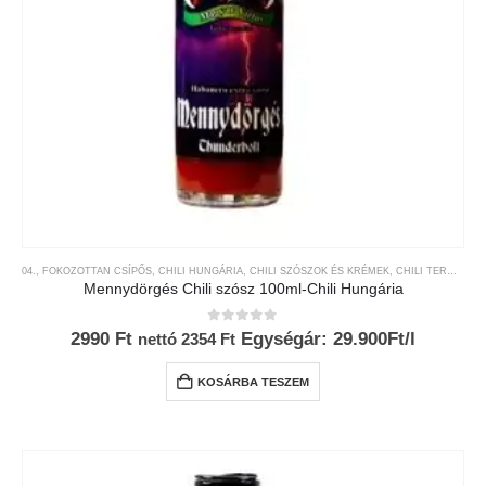
04., FOKOZOTTAN CSÍPŐS
,
CHILI HUNGÁRIA
,
CHILI SZÓSZOK ÉS KRÉMEK
,
CHILI TERMÉKEK
Mennydörgés Chili szósz 100ml-Chili Hungária
0
az 5-ből
2990
Ft
Egységár: 29.900Ft/l
nettó
2354
Ft
KOSÁRBA TESZEM