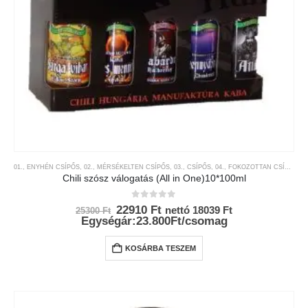
01., ENYHÉN CSÍPŐS
,
02., MÉRSÉKELTEN CSÍPŐS
,
03., CSÍPŐS
,
04., FOKOZOTTAN CSÍPŐS
,
0
Chili szósz válogatás (All in One)10*100ml
0
az 5-ből
Original
Current
22910
Ft
nettó
18039
Ft
25300
Ft
price
price
Egységár:23.800Ft/csomag
was:
is:
25300 Ft.
22910 Ft.
KOSÁRBA TESZEM