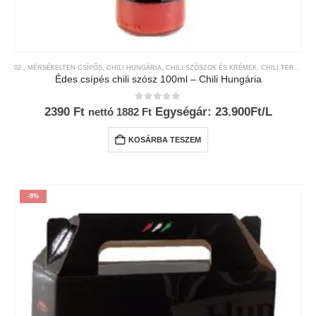
02., MÉRSÉKELTEN CSÍPŐS
,
CHILI HUNGÁRIA
,
CHILI SZÓSZOK ÉS KRÉMEK
,
CHILI TERMÉKEK
Édes csípés chili szósz 100ml – Chili Hungária
0
az 5-ből
2390
Ft
Egységár: 23.900Ft/L
nettó
1882
Ft
KOSÁRBA TESZEM
-9%