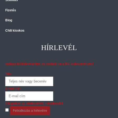
Fizetés
Blog
Chili kisokos
HÍRLEVÉL
Iratkozz fel hírlevelünkre, és zsebeld be a 5% kedvezményed!
Név:
E-mail cím:
Elfogadom az
adatkezelési nyilatkozatot
.
Feliratkozás a hírlevélre