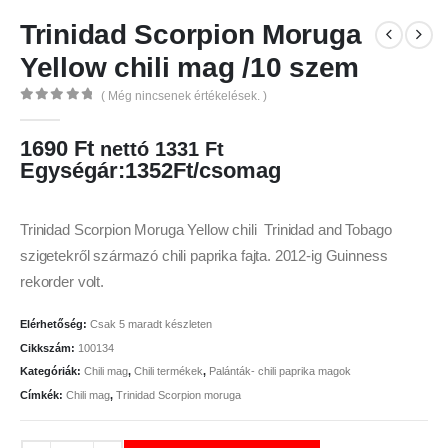
Trinidad Scorpion Moruga
Yellow chili mag /10 szem
( Még nincsenek értékelések. )
0
az 5
1690
Ft
nettó
1331
Ft
Egységár:1352Ft/csomag
Trinidad Scorpion Moruga Yellow chili Trinidad and Tobago
szigetekről származó chili paprika fajta. 2012-ig Guinness
rekorder volt.
Elérhetőség:
Csak 5 maradt készleten
Cikkszám:
100134
Kategóriák:
Chili mag
,
Chili termékek
,
Palánták- chili paprika magok
Címkék:
Chili mag
,
Trinidad Scorpion moruga