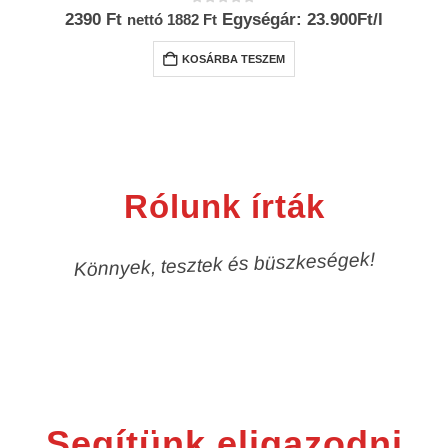
0
az 5-ből
2390
Ft
Egységár: 23.900Ft/l
nettó
1882
Ft
KOSÁRBA TESZEM
Rólunk írták
Könnyek, tesztek és büszkeségek!
Segítünk eligazodni