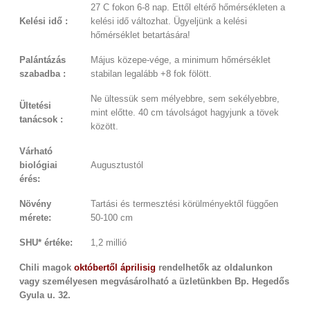
27 C fokon 6-8 nap. Ettől eltérő hőmérsékleten a
Kelési idő :
kelési idő változhat. Ügyeljünk a kelési
hőmérséklet betartására!
Palántázás
Május közepe-vége, a minimum hőmérséklet
szabadba :
stabilan legalább +8 fok fölött.
Ne ültessük sem mélyebbre, sem sekélyebbre,
Ültetési
mint előtte. 40 cm távolságot hagyjunk a tövek
tanácsok :
között.
Várható
biológiai
Augusztustól
érés:
Növény
Tartási és termesztési körülményektől függően
mérete:
50-100 cm
SHU* értéke:
1,2 millió
Chili magok
októbertől áprilisig
rendelhetők az oldalunkon
vagy személyesen megvásárolható a üzletünkben Bp. Hegedős
Gyula u. 32.