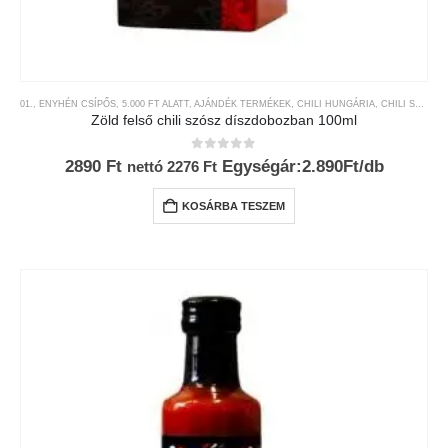
01., ENYHÉN CSÍPŐS
,
5.000 FT ALATT
,
AJÁNDÉK TERMÉKEK
,
CHILI HUNGÁRIA
,
CHILI SZÓSZOK ÉS KRÉMEK
Zöld felső chili szósz díszdobozban 100ml
0
az 5-ből
2890
Ft
Egységár:2.890Ft/db
nettó
2276
Ft
KOSÁRBA TESZEM