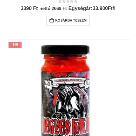
0
az 5-ből
3390
Ft
Egységár:33.900Ft/l
nettó
2669
Ft
KOSÁRBA TESZEM
-14%