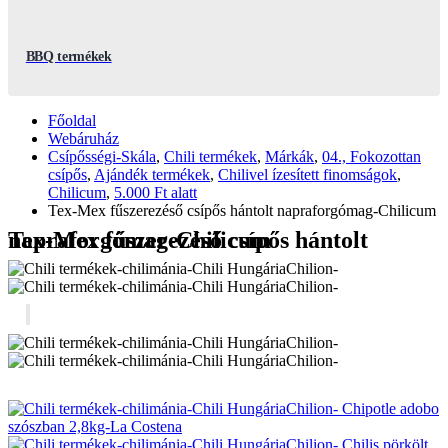
BBQ termékek
Főoldal
Webáruház
Csípősségi-Skála
,
Chili termékek
,
Márkák
,
04., Fokozottan
csípős
,
Ajándék termékek
,
Chilivel ízesített finomságok
,
Chilicum
,
5.000 Ft alatt
Tex-Mex fűszerezéső csípős hántolt napraforgómag-Chilicum
Tex-Mex fűszerezéső csípős hántolt napraforgómag-Chilicum
Chipotle adobo
szószban 2,8kg-La Costena
Chilis pörkölt