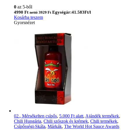
0
az 5-ből
4990
Ft
Egységár:41.583Ft/l
nettó
3929
Ft
Kosárba teszem
Gyorsnézet
02., Mérsékelten csípős
,
5.000 Ft alatt
,
Ajándék termékek
,
Chili Hungária
,
Chili szószok és krémek
,
Chili termékek
,
Csípősségi-Skála
,
Márkák
,
The World Hot Sauce Awards