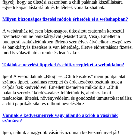
figyelj, hogy az ültetési szezonban a chili palánták kiszállítására
egyedi kapacitáskorlátok és feltételek vonatkozhatnak.
Milyen biztonságos fizetési módok érhetőek el a webshopban?
A webáruház teljesen biztonságos, titkosított csatornán keresztül
fizethetsz online bankkártyával (MasterCard, Visa). Emellett a
budapesti szaküzletünkben történő személyes átvételkor készpénzes
és bankkártyás fizetésre is van lehetőség, illetve előreutalásos fizetési
mód is választható a rendelés leadásakor.
Találok-e nevelési tippeket és chili-recepteket a weboldalon?
Igen! A weboldalunk „Blog” és „Chili kisokos” menüpontjai alatt
számos tippet, izgalmas receptet és érdekességet osztunk meg a
csípős ízek kedvelőivel. Emellett kiemelten működik a „Chili
palánta szerviz” kérdés-válasz felületünk is, ahol szakmai
tanácsokat, ültetési, növényvédelmi és gondozási útmutatókat találsz
a chili paprikák sikeres otthoni neveléséhez.
Vannak-e kedvezmények vagy állandó akciók a vásárlók
számára?
Igen, nálunk a nagyobb vásárlás azonnali kedvezménnyel jár!