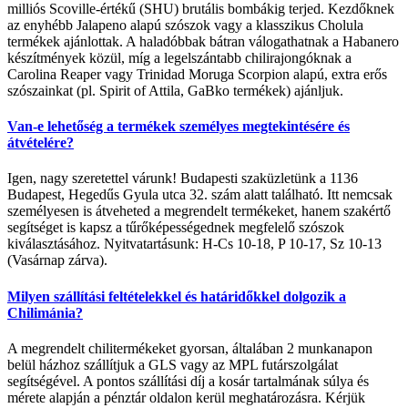
milliós Scoville-értékű (SHU) brutális bombákig terjed. Kezdőknek
az enyhébb Jalapeno alapú szószok vagy a klasszikus Cholula
termékek ajánlottak. A haladóbbak bátran válogathatnak a Habanero
készítmények közül, míg a legelszántabb chilirajongóknak a
Carolina Reaper vagy Trinidad Moruga Scorpion alapú, extra erős
szószainkat (pl. Spirit of Attila, GaBko termékek) ajánljuk.
Van-e lehetőség a termékek személyes megtekintésére és
átvételére?
Igen, nagy szeretettel várunk! Budapesti szaküzletünk a 1136
Budapest, Hegedűs Gyula utca 32. szám alatt található. Itt nemcsak
személyesen is átveheted a megrendelt termékeket, hanem szakértő
segítséget is kapsz a tűrőképességednek megfelelő szószok
kiválasztásához. Nyitvatartásunk: H-Cs 10-18, P 10-17, Sz 10-13
(Vasárnap zárva).
Milyen szállítási feltételekkel és határidőkkel dolgozik a
Chilimánia?
A megrendelt chilitermékeket gyorsan, általában 2 munkanapon
belül házhoz szállítjuk a GLS vagy az MPL futárszolgálat
segítségével. A pontos szállítási díj a kosár tartalmának súlya és
mérete alapján a pénztár oldalon kerül meghatározásra. Kérjük