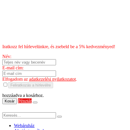
Fizetés
Blog
Chili kisokos
HÍRLEVÉL
Iratkozz fel hírlevelünkre, és zsebeld be a 5% kedvezményed!
Név:
E-mail cím:
Elfogadom az
adatkezelési nyilatkozatot
.
Feliratkozás a hírlevélre
hozzáadva a kosárhoz.
Pénztár
Kosár
Webáruház