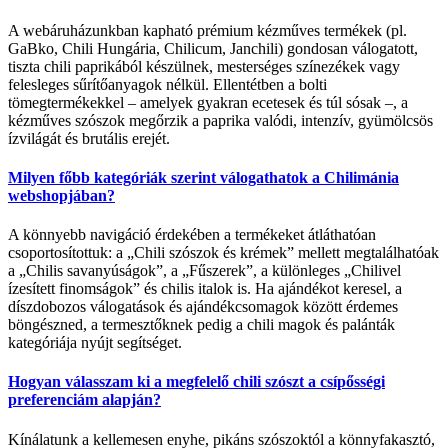
A webáruházunkban kapható prémium kézműves termékek (pl.
GaBko, Chili Hungária, Chilicum, Janchili) gondosan válogatott,
tiszta chili paprikából készülnek, mesterséges színezékek vagy
felesleges sűrítőanyagok nélkül. Ellentétben a bolti
tömegtermékekkel – amelyek gyakran ecetesek és túl sósak –, a
kézműves szószok megőrzik a paprika valódi, intenzív, gyümölcsös
ízvilágát és brutális erejét.
Milyen főbb kategóriák szerint válogathatok a Chilimánia
webshopjában?
A könnyebb navigáció érdekében a termékeket átláthatóan
csoportosítottuk: a „Chili szószok és krémek” mellett megtalálhatóak
a „Chilis savanyúságok”, a „Fűszerek”, a különleges „Chilivel
ízesített finomságok” és chilis italok is. Ha ajándékot keresel, a
díszdobozos válogatások és ajándékcsomagok között érdemes
böngészned, a termesztőknek pedig a chili magok és palánták
kategóriája nyújt segítséget.
Hogyan válasszam ki a megfelelő chili szószt a csípősségi
preferenciám alapján?
Kínálatunk a kellemesen enyhe, pikáns szószoktól a könnyfakasztó,