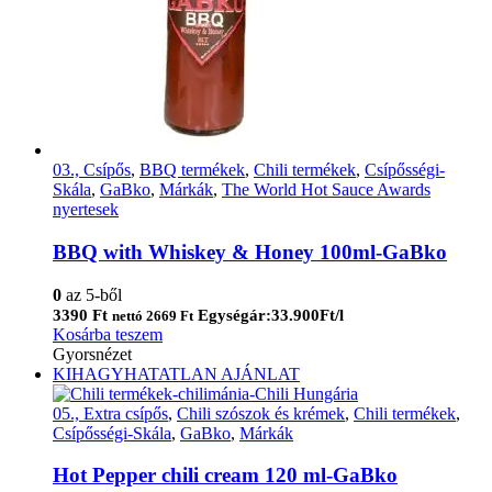
03., Csípős
,
BBQ termékek
,
Chili termékek
,
Csípősségi-
Skála
,
GaBko
,
Márkák
,
The World Hot Sauce Awards
nyertesek
BBQ with Whiskey & Honey 100ml-GaBko
0
az 5-ből
3390
Ft
Egységár:33.900Ft/l
nettó
2669
Ft
Kosárba teszem
Gyorsnézet
KIHAGYHATATLAN AJÁNLAT
05., Extra csípős
,
Chili szószok és krémek
,
Chili termékek
,
Csípősségi-Skála
,
GaBko
,
Márkák
Hot Pepper chili cream 120 ml-GaBko