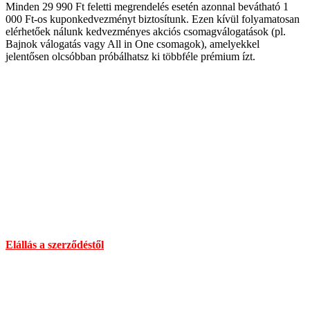
Minden 29 990 Ft feletti megrendelés esetén azonnal bevátható 1
000 Ft-os kuponkedvezményt biztosítunk. Ezen kívül folyamatosan
elérhetőek nálunk kedvezményes akciós csomagválogatások (pl.
Bajnok válogatás vagy All in One csomagok), amelyekkel
jelentősen olcsóbban próbálhatsz ki többféle prémium ízt.
Elérhetőség
Cím :
1136 Budapest, Hegedűs Gyula utca 32.
Nyitvatartás: H-Cs 10-18 : P 10-17 : Sz 10-13 : V Zárva
Információ:
info@chilimania.hu
Mobil:
06 (30) 478 8101
Információk
Elállás a szerződéstől
Általános Szerződési Feltételek
Szállítás