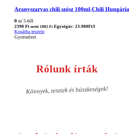
Aranyszarvas chili szósz 100ml-Chili Hungária
0
az 5-ből
2390
Ft
Egységár: 23.900Ft/l
nettó
1882
Ft
Kosárba teszem
Gyorsnézet
Rólunk írták
Könnyek, tesztek és büszkeségek!