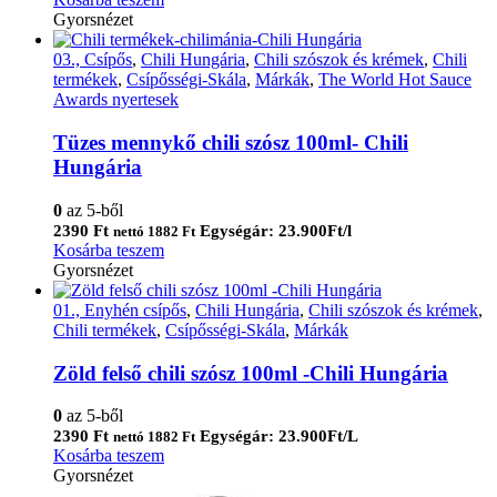
Gyorsnézet
03., Csípős
,
Chili Hungária
,
Chili szószok és krémek
,
Chili
termékek
,
Csípősségi-Skála
,
Márkák
,
The World Hot Sauce
Awards nyertesek
Tüzes mennykő chili szósz 100ml- Chili
Hungária
0
az 5-ből
2390
Ft
Egységár: 23.900Ft/l
nettó
1882
Ft
Kosárba teszem
Gyorsnézet
01., Enyhén csípős
,
Chili Hungária
,
Chili szószok és krémek
,
Chili termékek
,
Csípősségi-Skála
,
Márkák
Zöld felső chili szósz 100ml -Chili Hungária
0
az 5-ből
2390
Ft
Egységár: 23.900Ft/L
nettó
1882
Ft
Kosárba teszem
Gyorsnézet