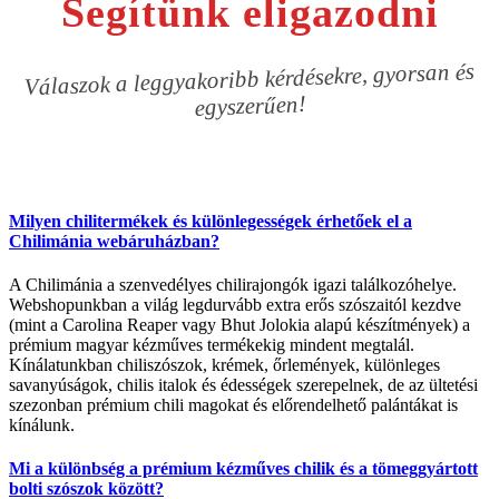
Segítünk eligazodni
Válaszok a leggyakoribb kérdésekre, gyorsan és
egyszerűen!
Milyen chilitermékek és különlegességek érhetőek el a
Chilimánia webáruházban?
A Chilimánia a szenvedélyes chilirajongók igazi találkozóhelye.
Webshopunkban a világ legdurvább extra erős szószaitól kezdve
(mint a Carolina Reaper vagy Bhut Jolokia alapú készítmények) a
prémium magyar kézműves termékekig mindent megtalál.
Kínálatunkban chiliszószok, krémek, őrlemények, különleges
savanyúságok, chilis italok és édességek szerepelnek, de az ültetési
szezonban prémium chili magokat és előrendelhető palántákat is
kínálunk.
Mi a különbség a prémium kézműves chilik és a tömeggyártott
bolti szószok között?