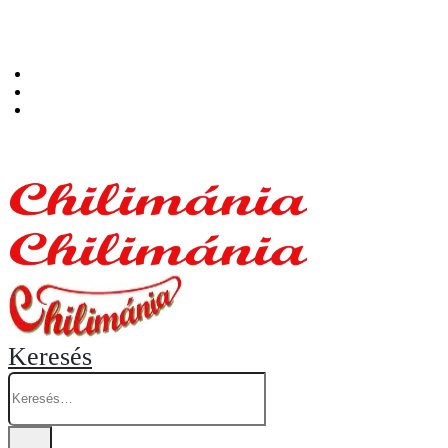
Személyes átvételi pont: Budapest, Hegedűs Gyula utca 32. – Chilimánia üzlet.
Blog
Fiókom
Kosár
Keresés