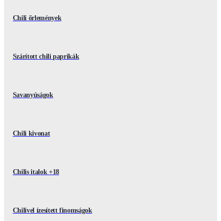
Chili őrlemények
Szárított chili paprikák
Savanyúságok
Chili kivonat
Chilis italok +18
Chilivel ízesített finomságok