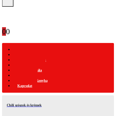
0
0
Webáruház
Akciós Termékek
Ajándék Termékek
Chili Termékek
Csípősségi-Skála
Chili Mag
Nemzetközi Konyha
Kapcsolat
Chili szószok és krémek