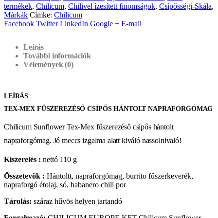
termékek
,
Chilicum
,
Chilivel ízesített finomságok
,
Csípősségi-Skála
,
Márkák
Címke:
Chilicum
Facebook
Twitter
LinkedIn
Google +
E-mail
Leírás
További információk
Vélemények (0)
LEÍRÁS
TEX-MEX FŰSZEREZÉSŐ CSÍPŐS HÁNTOLT NAPRAFORGÓMAG
Chilicum Sunflower Tex-Mex fűszerezéső csípős hántolt
napraforgómag. Jó meccs izgalma alatt kiváló nassolnivaló!
Kiszerelés :
nettó 110 g
Összetevők :
Hántoltt, napraforgómag, burrito fűszerkeverék,
napraforgó étolaj, só, habanero chili por
Tárolás:
száraz hűvös helyen tartandó
Forgalmazó:
CHILICUM EUROPE KFT Chilicum Sunflower