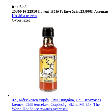
0
az 5-ből
Original
Current
25300
Ft
22910
Ft
Egységár:23.800Ft/csomag
nettó
18039
Ft
price
price
Kosárba teszem
was:
is:
Gyorsnézet
25300 Ft.
22910 Ft.
02., Mérsékelten csípős
,
Chili Hungária
,
Chili szószok és
krémek
,
Chili termékek
,
Csípősségi-Skála
,
Márkák
,
The
World Hot Sauce Awards nyertesek