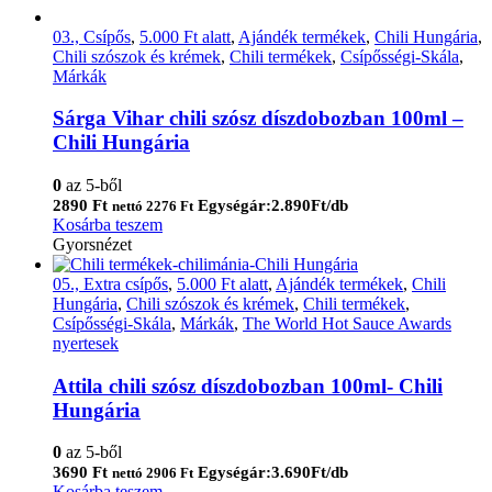
03., Csípős
,
5.000 Ft alatt
,
Ajándék termékek
,
Chili Hungária
,
Chili szószok és krémek
,
Chili termékek
,
Csípősségi-Skála
,
Márkák
Sárga Vihar chili szósz díszdobozban 100ml –
Chili Hungária
0
az 5-ből
2890
Ft
Egységár:2.890Ft/db
nettó
2276
Ft
Kosárba teszem
Gyorsnézet
05., Extra csípős
,
5.000 Ft alatt
,
Ajándék termékek
,
Chili
Hungária
,
Chili szószok és krémek
,
Chili termékek
,
Csípősségi-Skála
,
Márkák
,
The World Hot Sauce Awards
nyertesek
Attila chili szósz díszdobozban 100ml- Chili
Hungária
0
az 5-ből
3690
Ft
Egységár:3.690Ft/db
nettó
2906
Ft
Kosárba teszem