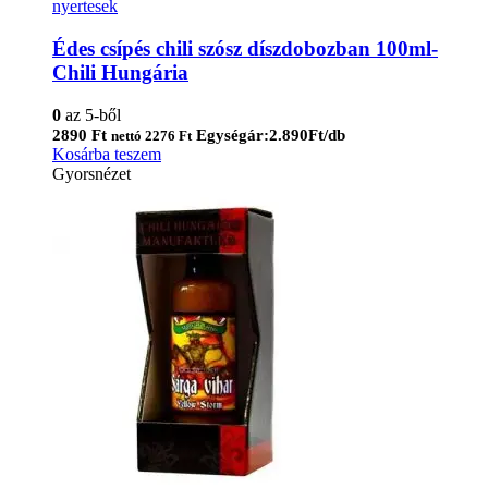
nyertesek
Édes csípés chili szósz díszdobozban 100ml-
Chili Hungária
0
az 5-ből
2890
Ft
Egységár:2.890Ft/db
nettó
2276
Ft
Kosárba teszem
Gyorsnézet