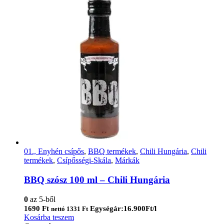
01., Enyhén csípős
,
BBQ termékek
,
Chili Hungária
,
Chili
termékek
,
Csípősségi-Skála
,
Márkák
BBQ szósz 100 ml – Chili Hungária
0
az 5-ből
1690
Ft
Egységár:16.900Ft/l
nettó
1331
Ft
Kosárba teszem