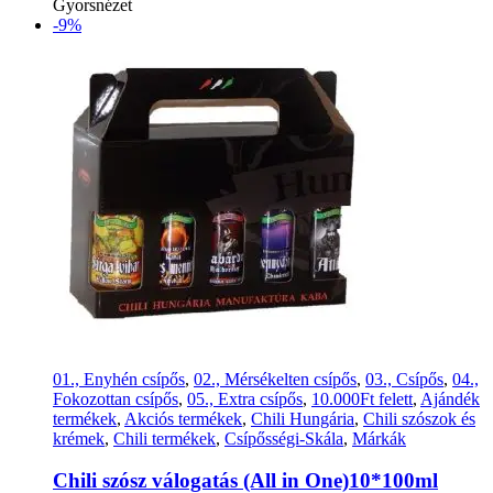
Gyorsnézet
-9%
01., Enyhén csípős
,
02., Mérsékelten csípős
,
03., Csípős
,
04.,
Fokozottan csípős
,
05., Extra csípős
,
10.000Ft felett
,
Ajándék
termékek
,
Akciós termékek
,
Chili Hungária
,
Chili szószok és
krémek
,
Chili termékek
,
Csípősségi-Skála
,
Márkák
Chili szósz válogatás (All in One)10*100ml