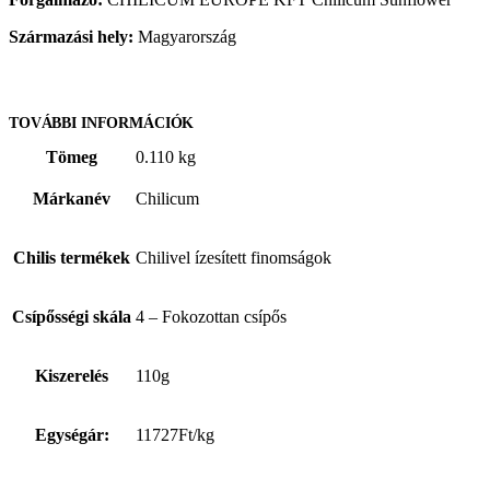
Származási hely:
Magyarország
TOVÁBBI INFORMÁCIÓK
Tömeg
0.110 kg
Márkanév
Chilicum
Chilis termékek
Chilivel ízesített finomságok
Csípősségi skála
4 – Fokozottan csípős
Kiszerelés
110g
Egységár:
11727Ft/kg