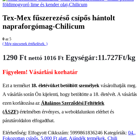
földimogyoró lime és kender olaj-Chilicum
Tex-Mex fűszerezéső csípős hántolt
napraforgómag-Chilicum
0
az 5
( Még nincsenek értékelések. )
1290
Ft
Egységár:11.727Ft/kg
nettó
1016
Ft
Figyelem! Vásárlási korhatár
Ezt a terméket
18. életévüket betöltött személyek
vásárolhatják meg.
A vásárlás során Ön kijelenti, hogy betöltötte a 18. életévét. A vásárlás
ezen korlátozása az
Általános Szerződési Feltételek
(ÁSZF)
értelmében érvényes, a weboldalunkon elérhet és
pánztároldalon elfogadthat.
Elérhetőség:
Elfogyott
Cikkszám:
5999861836246
Kategóriák:
04.,
Fokozottan csípős
,
5.000 Ft alatt
,
Ajándék termékek
,
Chili