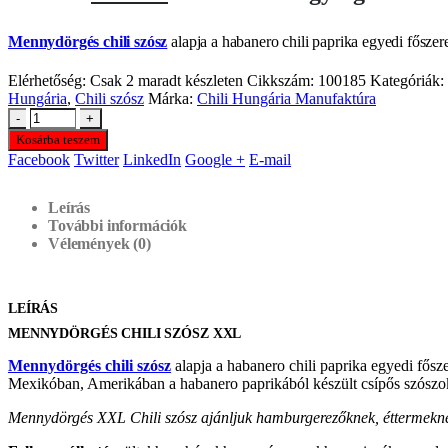
price
price
was:
is:
Mennydörgés chili szósz
alapja a habanero chili paprika egyedi fősze
7475 Ft.
5980 Ft.
Elérhetőség:
Csak 2 maradt készleten
Cikkszám:
100185
Kategóriák:
Hungária
,
Chili szósz
Márka:
Chili Hungária Manufaktúra
-
+
Kosárba teszem
Facebook
Twitter
LinkedIn
Google +
E-mail
Leírás
További információk
Vélemények (0)
LEÍRÁS
MENNYDÖRGÉS CHILI SZÓSZ XXL
Mennydörgés chili szósz
alapja a habanero chili paprika egyedi fősz
Mexikóban, Amerikában a habanero paprikából készült csípős szósz
Mennydörgés XXL Chili szósz ajánljuk hamburgerezőknek, éttermeknek, 