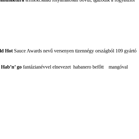
ld Hot
Sauce Awards nevű versenyen tizennégy országból 109 gyártó
.
Hab’n’ go
fantázianévvel elnevezet habanero befőtt mangóval