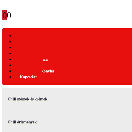
0
0
Webáruház
Akciós Termékek
Ajándék Termékek
Chili Termékek
Csípősségi-Skála
Chili Mag
Nemzetközi Konyha
Kapcsolat
Chili szószok és krémek
Chili őrlemények