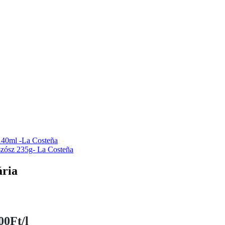
 140ml -La Costeña
szósz 235g- La Costeña
ária
00Ft/l