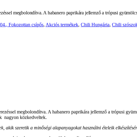
rezéssel megbolondítva. A habanero paprikára jellemző a trópusi gyümölcs
04., Fokozottan csípős
,
Akciós termékek
,
Chili Hungária
,
Chili szószo
erezéssel megbolondítva. A habanero paprikára jellemző a trópusi gyüm
ok nagyon közkedveltek.
akik szeretik a minőségi alapanyagokat használni ételeik elkészítésén