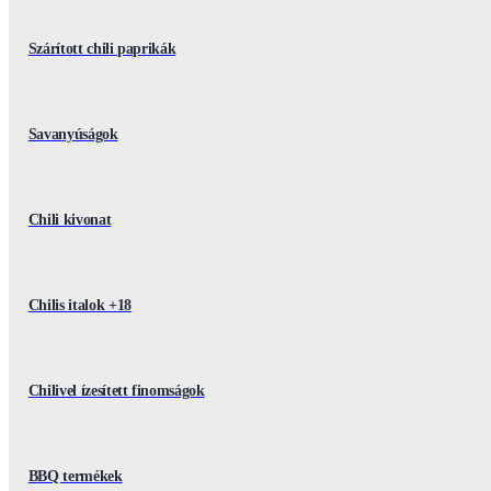
Szárított chili paprikák
Savanyúságok
Chili kivonat
Chilis italok +18
Chilivel ízesített finomságok
BBQ termékek