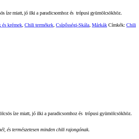
ös íze miatt, jó ilki a paradicsomhoz és trópusi gyümölcsökhöz.
k és krémek
,
Chili termékek
,
Csípősségi-Skála
,
Márkák
Címkék:
Chili
ölcsös íze miatt, jó ilki a paradicsomhoz és trópusi gyümölcsökhöz.
él, és természetesen minden chili rajongónak.