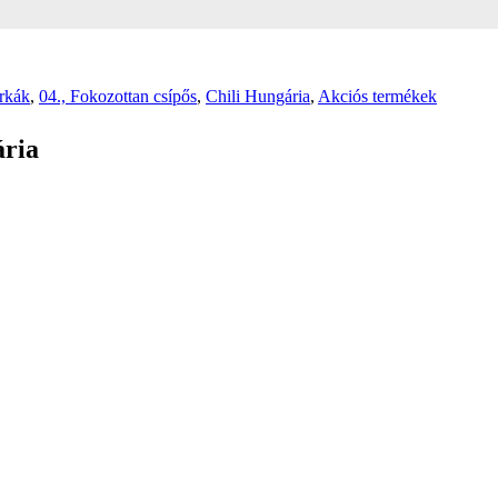
rkák
,
04., Fokozottan csípős
,
Chili Hungária
,
Akciós termékek
ária