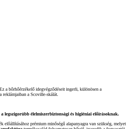
Ez a bőrhőérzékelő idegvégződéseit ingerli, különösen a
a reklámjaiban a Scoville-skálát.
legszigorúbb élelmiszerbiztonsági és higiéniai előírásoknak.
mék előállításához prémium minőségű alapanyagra van szükség, melyet
Manufaktúra
termékcsalád folyamatosan bővül, igazodik a fogyasztói