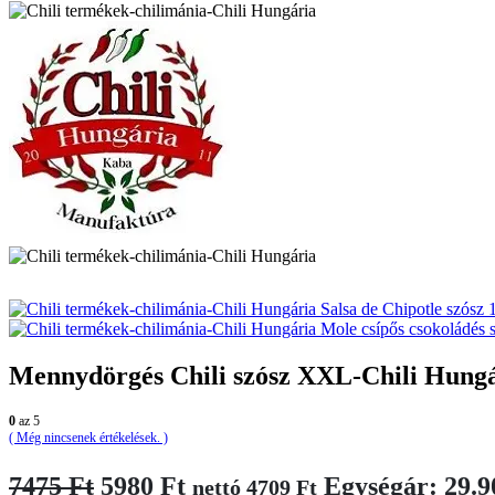
Salsa de Chipotle szósz
Mole csípős csokoládés 
Mennydörgés Chili szósz XXL-Chili Hung
0
az 5
( Még nincsenek értékelések. )
Original
Current
7475
Ft
5980
Ft
Egységár: 29.9
nettó
4709
Ft