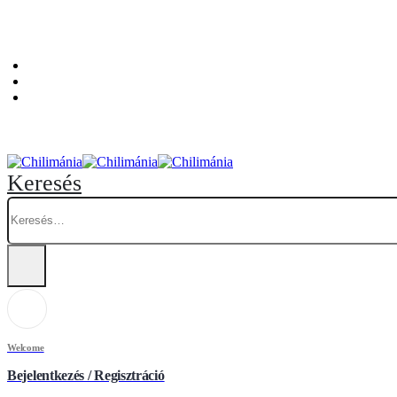
Személyes átvételi pont: Budapest, Hegedűs Gyula utca 32. – Chilimánia üzlet.
Blog
Fiókom
Kosár
Keresés
Welcome
Bejelentkezés / Regisztráció