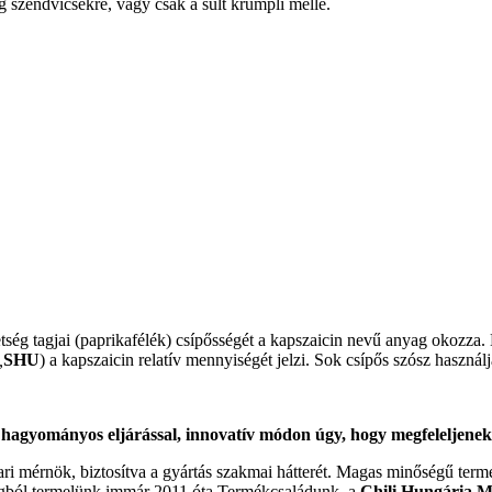
 szendvicsekre, vagy csak a sült krumpli mellé.
ség tagjai (paprikafélék) csípősségét a kapszaicin nevű anyag okozza. 
,
SHU
) a kapszaicin relatív mennyiségét jelzi. Sok csípős szósz használj
hagyományos eljárással, innovatív módon úgy, hogy megfeleljenek a 
ari mérnök, biztosítva a gyártás szakmai hátterét. Magas minőségű ter
őmagból termelünk immár 2011 óta.Termékcsaládunk, a
Chili Hungária 