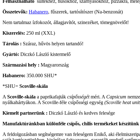
Felhasználható
sültekhez, húsokhoz, szárnyasokhoz, pizzákra, meleg
Összetevők:
Habanero
, fűszerek, tartósítószer (Na-benzonát)
Nem tartalmaz ízfokozót, állagjavítót, szinezéket, tömegnövelőt!
Kiszerelés:
250 ml (XXL)
Tárolás :
Száraz, hűvös helyen tartandó!
Gyártó:
Diczkó László kistermelő
Származási hely :
Magyarország
Habanero:
350.000 SHU*
*SHU=
Scoville-skála
A
Scoville-skála
a paprikafajták
csípősségét
méri. A
Capsicum
nemzet
nyálkahártyákon. A Scoville-féle csípősségi egység
(Scoville heat unit
Kiemelt partnerünk :
Diczkó László és kedves felesége
Manufaktúránkban különféle csípős, chilis termékeket készítünk 
A feldolgozásban segítségemre van feleségem Enikő, aki élelmiszerip
saját kertészetünkben, kizárólag fajtaazonos, garantált eredetű vet