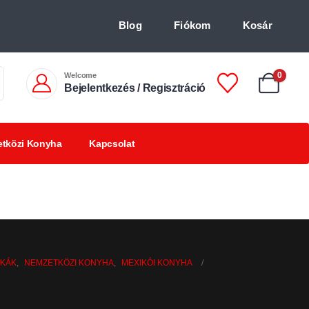
Blog
Fiókom
Kosár
Welcome
0
Bejelentkezés / Regisztráció
tközi Konyha
Kapcsolat
Chilis
Chilivel ízesített
BBQ
italok +18
finomságok
termékek
RKÁK
,
NEMZETKÖZI KONYHA
,
MEXIKÓI KONYHA