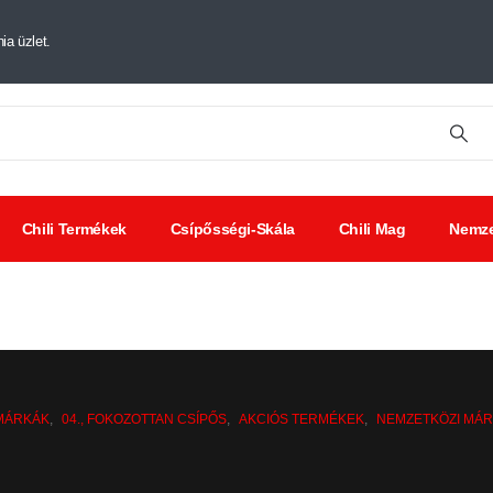
ia üzlet.
Chili Termékek
Csípősségi-Skála
Chili Mag
Nemze
tt chili
Chili
Savanyúságok
ák
kivonat
MÁRKÁK
,
04., FOKOZOTTAN CSÍPŐS
,
AKCIÓS TERMÉKEK
,
NEMZETKÖZI MÁ