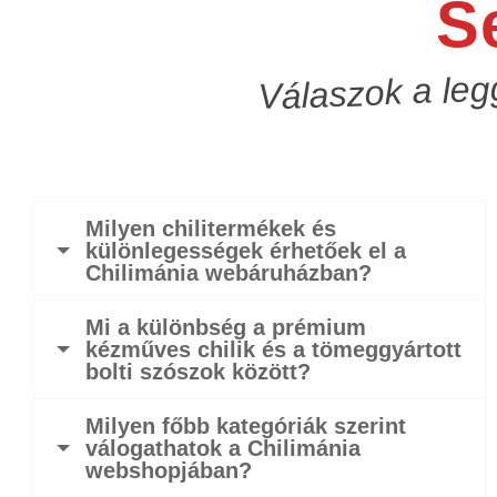
S
Válaszok a leg
Milyen chilitermékek és
különlegességek érhetőek el a
Chilimánia webáruházban?
Mi a különbség a prémium
kézműves chilik és a tömeggyártott
bolti szószok között?
Milyen főbb kategóriák szerint
válogathatok a Chilimánia
webshopjában?