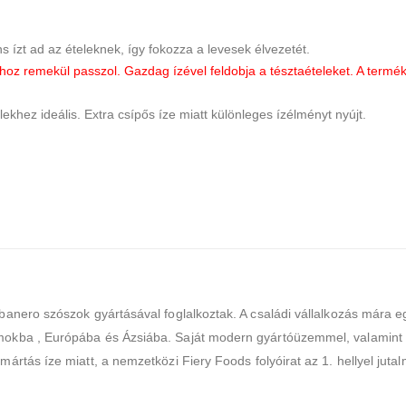
s ízt ad az ételeknek, így fokozza a levesek élvezetét.
hoz remekül passzol. Gazdag ízével feldobja a tésztaételeket. A termé
ekhez ideális. Extra csípős íze miatt különleges ízélményt nyújt.
banero szószok gyártásával foglalkoztak. A családi vállalkozás mára eg
okba , Európába és Ázsiába. Saját modern gyártóüzemmel, valamint saj
mártás íze miatt, a nemzetközi Fiery Foods folyóirat az 1. hellyel juta