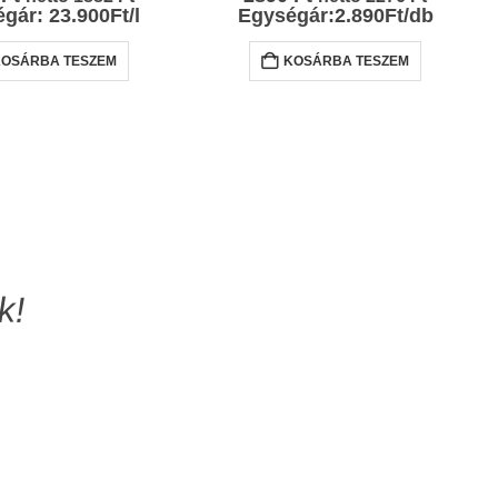
gár: 23.900Ft/l
Egységár:2.890Ft/db
KOSÁRBA TESZEM
KOSÁRBA TESZEM
k!