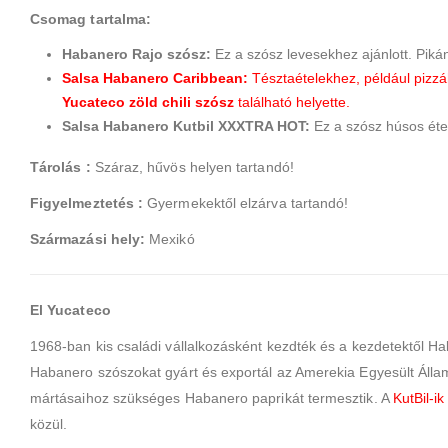
Csomag tartalma:
Habanero Rajo szósz:
Ez a szósz levesekhez ajánlott. Pikán
Salsa Habanero Caribbean:
Tésztaételekhez, például pizzá
Yucateco zöld chili szósz
található helyette.
Salsa Habanero Kutbil XXXTRA HOT:
Ez a szósz húsos étel
Tárolás :
Száraz, hűvös helyen tartandó!
Figyelmeztetés :
Gyermekektől elzárva tartandó!
Származási hely:
Mexikó
El Yucateco
1968-ban kis családi vállalkozásként kezdték és a kezdetektől Ha
Habanero szószokat gyárt és exportál az Amerekia Egyesült Állam
mártásaihoz szükséges Habanero paprikát termesztik. A
KutBil-ik
közül.