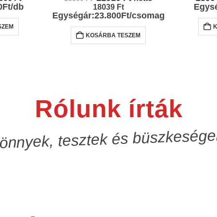
price
price
0Ft/db
Egysé
18039
Ft
was:
is:
Egységár:23.800Ft/csomag
25300 Ft.
22910 Ft.
SZEM
KOSÁRBA TESZEM
Rólunk írták
önnyek, tesztek és büszkesége