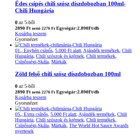
Édes csípés chili szósz díszdobozban 100ml-
Chili Hungária
0
az 5-ből
2890
Ft
Egységár:2.890Ft/db
nettó
2276
Ft
Kosárba teszem
Gyorsnézet
01., Enyhén csípős
,
5.000 Ft alatt
,
Ajándék termékek
,
Chili
Hungária
,
Chili szószok és krémek
,
Chili termékek
,
Csípősségi-Skála
,
Márkák
Zöld felső chili szósz díszdobozban 100ml
0
az 5-ből
2890
Ft
Egységár:2.890Ft/db
nettó
2276
Ft
Kosárba teszem
Gyorsnézet
05., Extra csípős
,
5.000 Ft alatt
,
Ajándék termékek
,
Chili
Hungária
,
Chili szószok és krémek
,
Chili termékek
,
Csípősségi-Skála
,
Márkák
,
The World Hot Sauce Awards
nyertesek