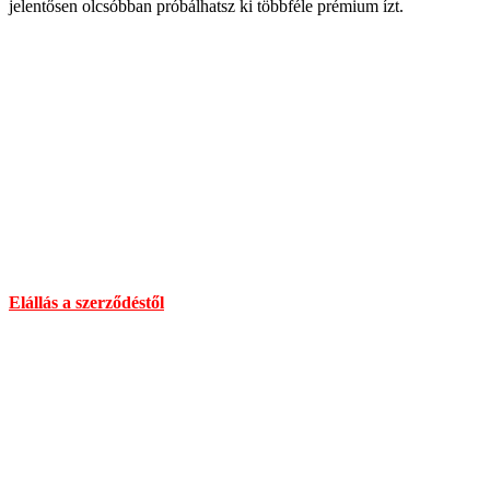
jelentősen olcsóbban próbálhatsz ki többféle prémium ízt.
Elérhetőség
Cím :
1136 Budapest, Hegedűs Gyula utca 32.
Nyitvatartás: H-Cs 10-18 : P 10-17 : Sz 10-13 : V Zárva
Információ:
info@chilimania.hu
Mobil:
06 (30) 478 8101
Információk
Elállás a szerződéstől
Általános Szerződési Feltételek
Szállítás
Fizetés
Blog
Chili kisokos