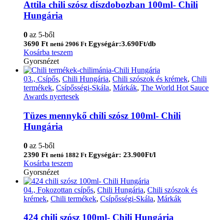
Attila chili szósz díszdobozban 100ml- Chili
Hungária
0
az 5-ből
3690
Ft
Egységár:3.690Ft/db
nettó
2906
Ft
Kosárba teszem
Gyorsnézet
03., Csípős
,
Chili Hungária
,
Chili szószok és krémek
,
Chili
termékek
,
Csípősségi-Skála
,
Márkák
,
The World Hot Sauce
Awards nyertesek
Tüzes mennykő chili szósz 100ml- Chili
Hungária
0
az 5-ből
2390
Ft
Egységár: 23.900Ft/l
nettó
1882
Ft
Kosárba teszem
Gyorsnézet
04., Fokozottan csípős
,
Chili Hungária
,
Chili szószok és
krémek
,
Chili termékek
,
Csípősségi-Skála
,
Márkák
424 chili szósz 100ml- Chili Hungária