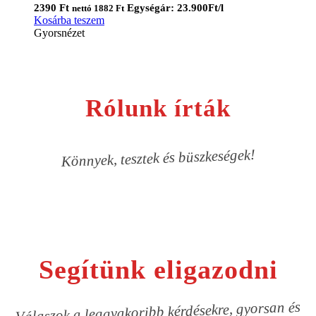
2390
Ft
Egységár: 23.900Ft/l
nettó
1882
Ft
Kosárba teszem
Gyorsnézet
Rólunk írták
Könnyek, tesztek és büszkeségek!
Segítünk eligazodni
Válaszok a leggyakoribb kérdésekre, gyorsan és