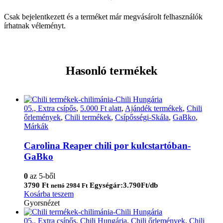
Csak bejelentkezett és a terméket már megvásárolt felhasználók
írhatnak véleményt.
Hasonló termékek
05., Extra csípős
,
5.000 Ft alatt
,
Ajándék termékek
,
Chili
őrlemények
,
Chili termékek
,
Csípősségi-Skála
,
GaBko
,
Márkák
Carolina Reaper chili por kulcstartóban-
GaBko
0
az 5-ből
3790
Ft
Egységár:3.790Ft/db
nettó
2984
Ft
Kosárba teszem
Gyorsnézet
05., Extra csípős
,
Chili Hungária
,
Chili őrlemények
,
Chili