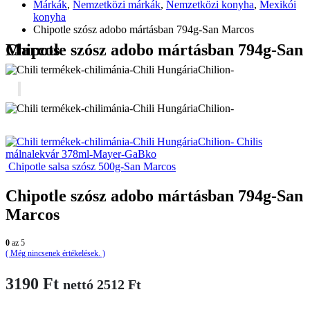
Márkák
,
Nemzetközi márkák
,
Nemzetközi konyha
,
Mexikói
konyha
Chipotle szósz adobo mártásban 794g-San Marcos
Chipotle szósz adobo mártásban 794g-San Marcos
Chilis
málnalekvár 378ml-Mayer-GaBko
Chipotle salsa szósz 500g-San Marcos
Chipotle szósz adobo mártásban 794g-San
Marcos
0
az 5
( Még nincsenek értékelések. )
3190
Ft
nettó
2512
Ft