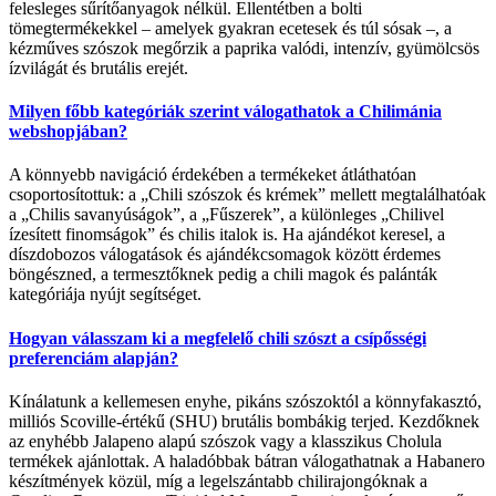
felesleges sűrítőanyagok nélkül. Ellentétben a bolti
tömegtermékekkel – amelyek gyakran ecetesek és túl sósak –, a
kézműves szószok megőrzik a paprika valódi, intenzív, gyümölcsös
ízvilágát és brutális erejét.
Milyen főbb kategóriák szerint válogathatok a Chilimánia
webshopjában?
A könnyebb navigáció érdekében a termékeket átláthatóan
csoportosítottuk: a „Chili szószok és krémek” mellett megtalálhatóak
a „Chilis savanyúságok”, a „Fűszerek”, a különleges „Chilivel
ízesített finomságok” és chilis italok is. Ha ajándékot keresel, a
díszdobozos válogatások és ajándékcsomagok között érdemes
böngészned, a termesztőknek pedig a chili magok és palánták
kategóriája nyújt segítséget.
Hogyan válasszam ki a megfelelő chili szószt a csípősségi
preferenciám alapján?
Kínálatunk a kellemesen enyhe, pikáns szószoktól a könnyfakasztó,
milliós Scoville-értékű (SHU) brutális bombákig terjed. Kezdőknek
az enyhébb Jalapeno alapú szószok vagy a klasszikus Cholula
termékek ajánlottak. A haladóbbak bátran válogathatnak a Habanero
készítmények közül, míg a legelszántabb chilirajongóknak a