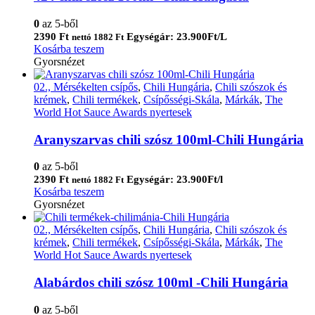
0
az 5-ből
2390
Ft
Egységár: 23.900Ft/L
nettó
1882
Ft
Kosárba teszem
Gyorsnézet
02., Mérsékelten csípős
,
Chili Hungária
,
Chili szószok és
krémek
,
Chili termékek
,
Csípősségi-Skála
,
Márkák
,
The
World Hot Sauce Awards nyertesek
Aranyszarvas chili szósz 100ml-Chili Hungária
0
az 5-ből
2390
Ft
Egységár: 23.900Ft/l
nettó
1882
Ft
Kosárba teszem
Gyorsnézet
02., Mérsékelten csípős
,
Chili Hungária
,
Chili szószok és
krémek
,
Chili termékek
,
Csípősségi-Skála
,
Márkák
,
The
World Hot Sauce Awards nyertesek
Alabárdos chili szósz 100ml -Chili Hungária
0
az 5-ből