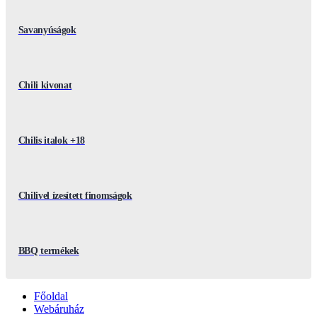
Savanyúságok
Chili kivonat
Chilis italok +18
Chilivel ízesített finomságok
BBQ termékek
Főoldal
Webáruház