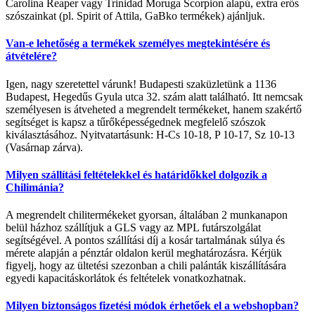
Carolina Reaper vagy Trinidad Moruga Scorpion alapú, extra erős
szószainkat (pl. Spirit of Attila, GaBko termékek) ajánljuk.
Van-e lehetőség a termékek személyes megtekintésére és
átvételére?
Igen, nagy szeretettel várunk! Budapesti szaküzletünk a 1136
Budapest, Hegedűs Gyula utca 32. szám alatt található. Itt nemcsak
személyesen is átveheted a megrendelt termékeket, hanem szakértő
segítséget is kapsz a tűrőképességednek megfelelő szószok
kiválasztásához. Nyitvatartásunk: H-Cs 10-18, P 10-17, Sz 10-13
(Vasárnap zárva).
Milyen szállítási feltételekkel és határidőkkel dolgozik a
Chilimánia?
A megrendelt chilitermékeket gyorsan, általában 2 munkanapon
belül házhoz szállítjuk a GLS vagy az MPL futárszolgálat
segítségével. A pontos szállítási díj a kosár tartalmának súlya és
mérete alapján a pénztár oldalon kerül meghatározásra. Kérjük
figyelj, hogy az ültetési szezonban a chili palánták kiszállítására
egyedi kapacitáskorlátok és feltételek vonatkozhatnak.
Milyen biztonságos fizetési módok érhetőek el a webshopban?