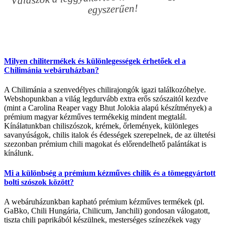
egyszerűen!
Milyen chilitermékek és különlegességek érhetőek el a
Chilimánia webáruházban?
A Chilimánia a szenvedélyes chilirajongók igazi találkozóhelye.
Webshopunkban a világ legdurvább extra erős szószaitól kezdve
(mint a Carolina Reaper vagy Bhut Jolokia alapú készítmények) a
prémium magyar kézműves termékekig mindent megtalál.
Kínálatunkban chiliszószok, krémek, őrlemények, különleges
savanyúságok, chilis italok és édességek szerepelnek, de az ültetési
szezonban prémium chili magokat és előrendelhető palántákat is
kínálunk.
Mi a különbség a prémium kézműves chilik és a tömeggyártott
bolti szószok között?
A webáruházunkban kapható prémium kézműves termékek (pl.
GaBko, Chili Hungária, Chilicum, Janchili) gondosan válogatott,
tiszta chili paprikából készülnek, mesterséges színezékek vagy