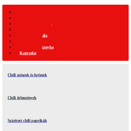
Webáruház
Akciós Termékek
Ajándék Termékek
Chili Termékek
Csípősségi-Skála
Chili Mag
Nemzetközi Konyha
Kapcsolat
Chili szószok és krémek
Chili őrlemények
Szárított chili paprikák