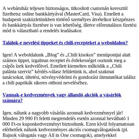
A webáruház teljesen biztonságos, titkosított csatornán keresztül
fizethetsz online bankkártyával (MasterCard, Visa). Emellett a
budapesti szaküzletünkben történő személyes átvételkor készpénzes
és bankkártyás fizetésre is van lehetőség, illetve előreutalásos fizetési
mód is választható a rendelés leadásakor.
Találok-e nevelési tippeket és chili-recepteket a weboldalon?
Igen! A weboldalunk „Blog” és „Chili kisokos” menüpontjai alatt
számos tippet, izgalmas receptet és érdekességet osztunk meg a
csípős ízek kedvelőivel. Emellett kiemelten működik a „Chili
palánta szerviz” kérdés-válasz felületünk is, ahol szakmai
tanácsokat, ültetési, növényvédelmi és gondozási útmutatókat találsz
a chili paprikák sikeres otthoni neveléséhez.
Vannak-e kedvezmények vagy állandó akciók a vásárlók
számára?
Igen, nálunk a nagyobb vásárlás azonnali kedvezménnyel jár!
Minden 29 990 Ft feletti megrendelés esetén azonnal bevátható 1
000 Ft-os kuponkedvezményt biztosítunk. Ezen kívül folyamatosan
elérhetőek nálunk kedvezményes akciós csomagválogatások (pl.
Bajnok válogatás vagy All in One csomagok), amelyekkel