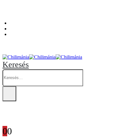
Személyes átvételi pont: Budapest, Hegedűs Gyula utca 32. – Chilimánia üzlet.
Blog
Fiókom
Kosár
Keresés
0
0