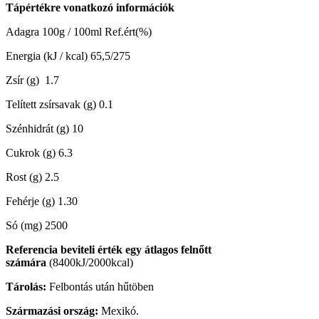
Tápértékre vonatkozó információk
Adagra 100g / 100ml Ref.ért(%)
Energia (kJ / kcal) 65,5/275
Zsír (g) 1.7
Telített zsírsavak (g) 0.1
Szénhidrát (g) 10
Cukrok (g) 6.3
Rost (g) 2.5
Fehérje (g) 1.30
Só (mg) 2500
Referencia beviteli érték egy átlagos felnőtt
számára
(8400kJ/2000kcal)
Tárolás:
Felbontás után hűtöben
Származási ország:
Mexikó.