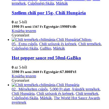
termékek
,
Csípősségi-Skála
,
Márkák
Szellem chili por 15g- Chili Hungária
0
az 5-ből
1990
Ft
Egységár:1990Ft/db
nettó
1567
Ft
Kosárba teszem
Gyorsnézet
05., Extra csípős
,
Chili szószok és krémek
,
Chili termékek
,
Csípősségi-Skála
,
GaBko
,
Márkák
Hot pepper sauce red 50ml-GaBko
0
az 5-ből
3390
Ft
Egységár:67.800Ft/l
nettó
2669
Ft
Kosárba teszem
Gyorsnézet
02., Mérsékelten csípős
,
5.000 Ft alatt
,
Ajándék termékek
,
Chili Hungária
,
Chili szószok és krémek
,
Chili termékek
,
Csípősségi-Skála
,
Márkák
,
The World Hot Sauce Awards
nyertesek