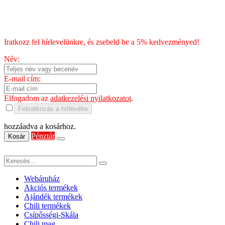
HÍRLEVÉL
Iratkozz fel hírlevelünkre, és zsebeld be a 5% kedvezményed!
Név:
E-mail cím:
Elfogadom az
adatkezelési nyilatkozatot
.
Feliratkozás a hírlevélre
hozzáadva a kosárhoz.
Pénztár
Kosár
Webáruház
Akciós termékek
Ajándék termékek
Chili termékek
Csípősségi-Skála
Chili mag