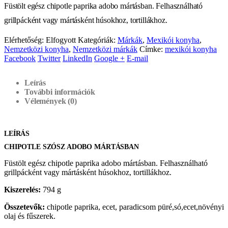
Füstölt egész chipotle paprika adobo mártásban. Felhasználható
grillpácként vagy mártásként húsokhoz, tortillákhoz.
Elérhetőség:
Elfogyott
Kategóriák:
Márkák
,
Mexikói konyha
,
Nemzetközi konyha
,
Nemzetközi márkák
Címke:
mexikói konyha
Facebook
Twitter
LinkedIn
Google +
E-mail
Leírás
További információk
Vélemények (0)
LEÍRÁS
CHIPOTLE SZÓSZ ADOBO MÁRTÁSBAN
Füstölt egész chipotle paprika adobo mártásban. Felhasználható
grillpácként vagy mártásként húsokhoz, tortillákhoz.
Kiszerelés:
794 g
Összetevők:
chipotle paprika, ecet, paradicsom püré,só,ecet,növényi
olaj és fűszerek.