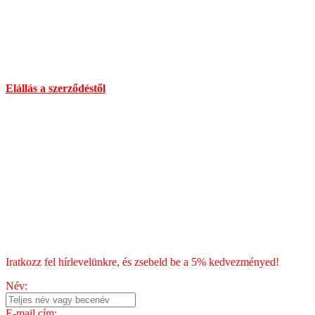
Információ:
info@chilimania.hu
Mobil:
06 (30) 478 8101
Információk
Elállás a szerződéstől
Általános Szerződési Feltételek
Szállítás
Fizetés
Blog
Chili kisokos
HÍRLEVÉL
Iratkozz fel hírlevelünkre, és zsebeld be a 5% kedvezményed!
Név:
E-mail cím: