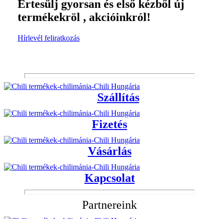
Értesülj gyorsan és első kézből új
termékekröl , akcióinkról!
Hírlevél feliratkozás
Szállítás
Fizetés
Vásárlás
Kapcsolat
Partnereink