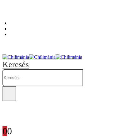
Személyes átvételi pont: Budapest, Hegedűs Gyula utca 32. – Chilimánia üzlet.
Blog
Fiókom
Kosár
Keresés
0
0