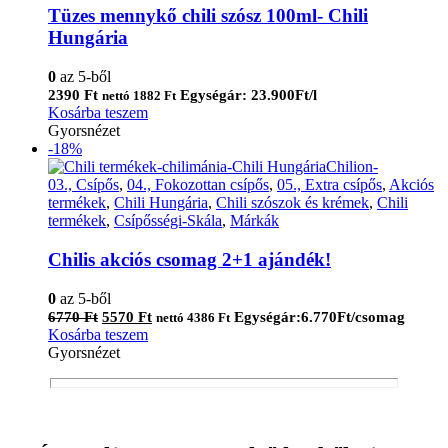
Tüzes mennykő chili szósz 100ml- Chili
Hungária
0
az 5-ből
2390
Ft
Egységár: 23.900Ft/l
nettó
1882
Ft
Kosárba teszem
Gyorsnézet
-18%
03., Csípős
,
04., Fokozottan csípős
,
05., Extra csípős
,
Akciós
termékek
,
Chili Hungária
,
Chili szószok és krémek
,
Chili
termékek
,
Csípősségi-Skála
,
Márkák
Chilis akciós csomag 2+1 ajándék!
0
az 5-ből
Original
Current
6770
Ft
5570
Ft
Egységár:6.770Ft/csomag
nettó
4386
Ft
price
price
Kosárba teszem
was:
is:
Gyorsnézet
6770 Ft.
5570 Ft.