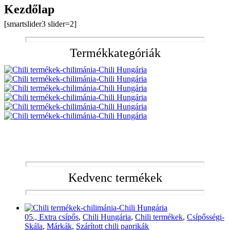
Kezdőlap
[smartslider3 slider=2]
Termékkategóriák
Kedvenc termékek
05., Extra csípős
,
Chili Hungária
,
Chili termékek
,
Csípősségi-
Skála
,
Márkák
,
Szárított chili paprikák