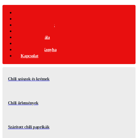
Webáruház
Akciós Termékek
Ajándék Termékek
Chili Termékek
Csípősségi-Skála
Chili Mag
Nemzetközi Konyha
Kapcsolat
Chili szószok és krémek
Chili őrlemények
Szárított chili paprikák