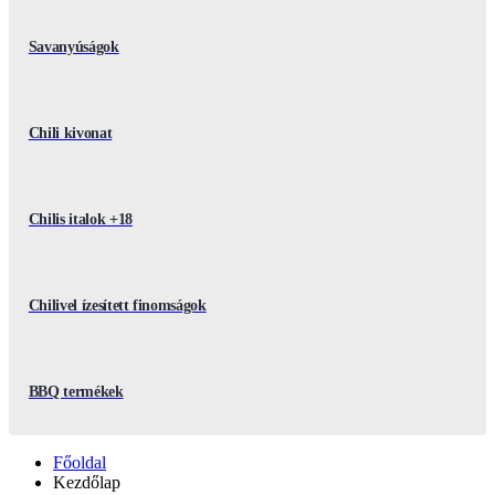
Savanyúságok
Chili kivonat
Chilis italok +18
Chilivel ízesített finomságok
BBQ termékek
Főoldal
Kezdőlap