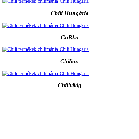
Chili Hungária
GaBko
Chilion
Chilivilág
Elérhetőség
Cím :
1136 Budapest, Hegedűs Gyula utca 32.
Nyitvatartás: H-Cs 10-18 : P 10-17 : Sz 10-13 : V Zárva