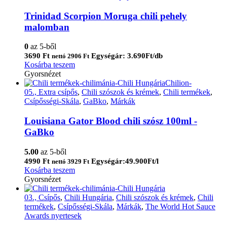
Trinidad Scorpion Moruga chili pehely
malomban
0
az 5-ből
3690
Ft
Egységár: 3.690Ft/db
nettó
2906
Ft
Kosárba teszem
Gyorsnézet
05., Extra csípős
,
Chili szószok és krémek
,
Chili termékek
,
Csípősségi-Skála
,
GaBko
,
Márkák
Louisiana Gator Blood chili szósz 100ml -
GaBko
5.00
az 5-ből
4990
Ft
Egységár:49.900Ft/l
nettó
3929
Ft
Kosárba teszem
Gyorsnézet
03., Csípős
,
Chili Hungária
,
Chili szószok és krémek
,
Chili
termékek
,
Csípősségi-Skála
,
Márkák
,
The World Hot Sauce
Awards nyertesek