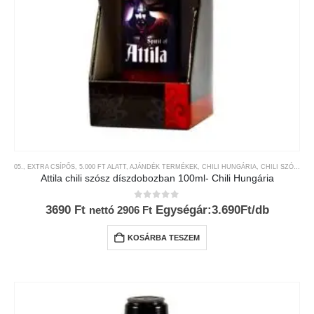
05., EXTRA CSÍPŐS
,
5.000 FT ALATT
,
AJÁNDÉK TERMÉKEK
,
CHILI HUNGÁRIA
,
CHILI SZÓSZOK ÉS KRÉMEK
Attila chili szósz díszdobozban 100ml- Chili Hungária
0
az 5-ből
3690
Ft
Egységár:3.690Ft/db
nettó
2906
Ft
KOSÁRBA TESZEM