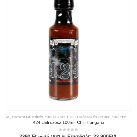
04., FOKOZOTTAN CSÍPŐS
,
CHILI HUNGÁRIA
,
CHILI SZÓSZOK ÉS KRÉMEK
,
CHILI TERMÉKEK
424 chili szósz 100ml- Chili Hungária
0
az 5-ből
2390
Ft
Egységár: 23.900Ft/L
nettó
1882
Ft