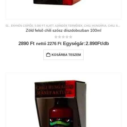
01., ENYHÉN CSÍPŐS
,
5.000 FT ALATT
,
AJÁNDÉK TERMÉKEK
,
CHILI HUNGÁRIA
,
CHILI SZÓSZOK ÉS KRÉMEK
Zöld felső chili szósz díszdobozban 100ml
0
az 5-ből
2890
Ft
Egységár:2.890Ft/db
nettó
2276
Ft
KOSÁRBA TESZEM