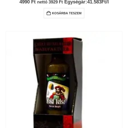
4990
Ft
Egységár:41.583Ft/l
nettó
3929
Ft
KOSÁRBA TESZEM