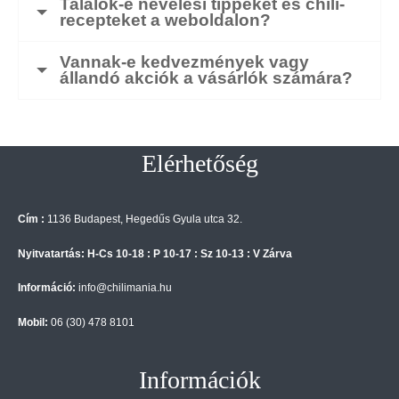
Találok-e nevelési tippeket és chili-
recepteket a weboldalon?
Vannak-e kedvezmények vagy
állandó akciók a vásárlók számára?
Elérhetőség
Cím :
1136 Budapest, Hegedűs Gyula utca 32.
Nyitvatartás: H-Cs 10-18 : P 10-17 : Sz 10-13 : V Zárva
Információ:
info@chilimania.hu
Mobil:
06 (30) 478 8101
Információk