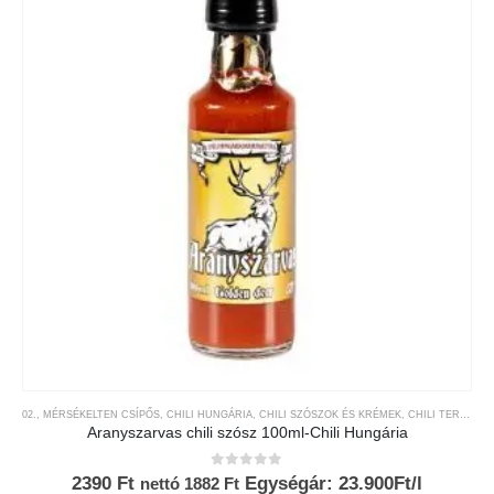
02., MÉRSÉKELTEN CSÍPŐS
,
CHILI HUNGÁRIA
,
CHILI SZÓSZOK ÉS KRÉMEK
,
CHILI TERMÉKEK
Aranyszarvas chili szósz 100ml-Chili Hungária
0
az 5-ből
2390
Ft
Egységár: 23.900Ft/l
nettó
1882
Ft