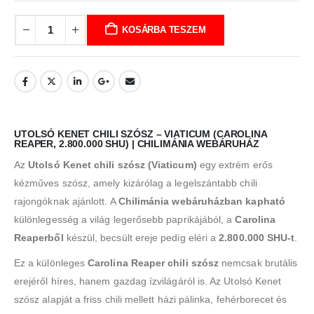
KOSÁRBA TESZEM
UTOLSÓ KENET CHILI SZÓSZ – VIATICUM (CAROLINA
REAPER, 2.800.000 SHU) | CHILIMÁNIA WEBÁRUHÁZ
Az
Utolsó Kenet chili szósz (Viaticum)
egy extrém erős
kézműves szósz, amely kizárólag a legelszántabb chili
rajongóknak ajánlott. A
Chilimánia webáruházban kapható
különlegesség a világ legerősebb paprikájából, a
Carolina
Reaperből
készül, becsült ereje pedig eléri a
2.800.000 SHU-t
.
Ez a különleges
Carolina Reaper chili szósz
nemcsak brutális
erejéről híres, hanem gazdag ízvilágáról is. Az Utolsó Kenet
szósz alapját a friss chili mellett házi pálinka, fehérborecet és