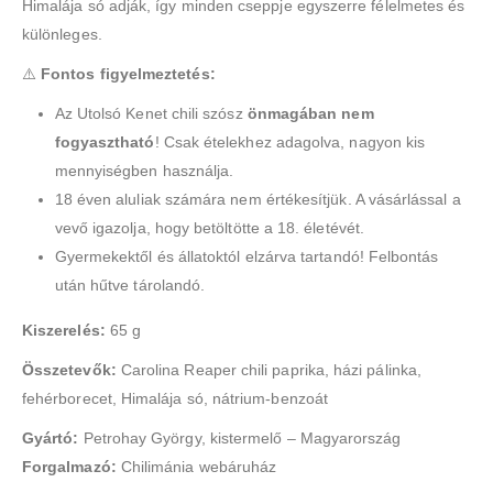
Himalája só adják, így minden cseppje egyszerre félelmetes és
különleges.
⚠️
Fontos figyelmeztetés:
Az Utolsó Kenet chili szósz
önmagában nem
fogyasztható
! Csak ételekhez adagolva, nagyon kis
mennyiségben használja.
18 éven aluliak számára nem értékesítjük. A vásárlással a
vevő igazolja, hogy betöltötte a 18. életévét.
Gyermekektől és állatoktól elzárva tartandó! Felbontás
után hűtve tárolandó.
Kiszerelés:
65 g
Összetevők:
Carolina Reaper chili paprika, házi pálinka,
fehérborecet, Himalája só, nátrium-benzoát
Gyártó:
Petrohay György, kistermelő – Magyarország
Forgalmazó:
Chilimánia webáruház