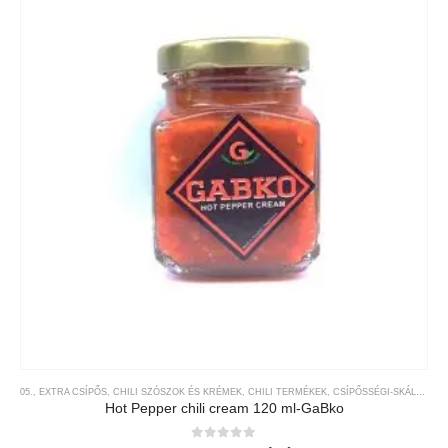
05., EXTRA CSÍPŐS
,
CHILI SZÓSZOK ÉS KRÉMEK
,
CHILI TERMÉKEK
,
CSÍPŐSSÉGI-SKÁLA
,
GAB
Hot Pepper chili cream 120 ml-GaBko
0
az 5-ből