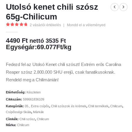
Utolsó kenet chili szósz
65g-Chilicum
2
vásárlói értékelés
|
Mondd el a véleményed
5.00
az 5
4490
Ft
nettó
3535
Ft
Egységár:69.077Ft/kg
Fedezd fel az Utolsó Kenet chili szószt! Extrém erős Carolina
Reaper szósz 2.800.000 SHU erejű, csak fanatikusoknak.
Rendeld meg a Chilimánián!
Elérhetőség:
Készleten
Cikkszám:
599661836109
Kategóriák:
05., Extra csípős
,
Chili szószok és krémek
,
Chili termékek
,
Chilicum
,
Csípősségi-Skála
,
Márkák
Címkék:
Chili szósz
,
Chilicum
Márka:
Chilicum