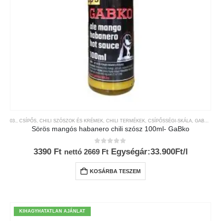
03., CSÍPŐS
,
CHILI SZÓSZOK ÉS KRÉMEK
,
CHILI TERMÉKEK
,
CSÍPŐSSÉGI-SKÁLA
,
GABKO
,
MÁ
Sörös mangós habanero chili szósz 100ml- GaBko
0
az 5-ből
3390
Ft
Egységár:33.900Ft/l
nettó
2669
Ft
KOSÁRBA TESZEM
KIHAGYHATATLAN AJÁNLAT