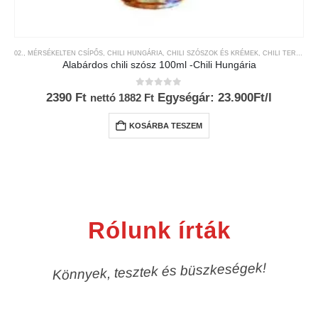
02., MÉRSÉKELTEN CSÍPŐS
,
CHILI HUNGÁRIA
,
CHILI SZÓSZOK ÉS KRÉMEK
,
CHILI TERMÉKEK
Alabárdos chili szósz 100ml -Chili Hungária
0
az 5-ből
2390
Ft
Egységár: 23.900Ft/l
nettó
1882
Ft
KOSÁRBA TESZEM
Rólunk írták
Könnyek, tesztek és büszkeségek!