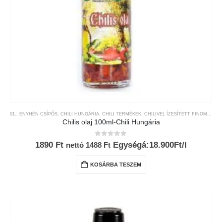
01., ENYHÉN CSÍPŐS
,
CHILI HUNGÁRIA
,
CHILI TERMÉKEK
,
CHILIVEL ÍZESÍTETT FINOMSÁGOK
Chilis olaj 100ml-Chili Hungária
0
az 5-ből
1890
Ft
Egységá:18.900Ft/l
nettó
1488
Ft
KOSÁRBA TESZEM