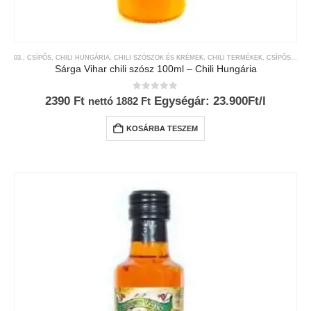
03., CSÍPŐS
,
CHILI HUNGÁRIA
,
CHILI SZÓSZOK ÉS KRÉMEK
,
CHILI TERMÉKEK
,
CSÍPŐSSÉGI-SKÁLA
Sárga Vihar chili szósz 100ml – Chili Hungária
0
az 5-ből
2390
Ft
Egységár: 23.900Ft/l
nettó
1882
Ft
KOSÁRBA TESZEM