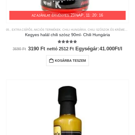
23
NAP
11
:
20
:
16
AZ AJÁNLAT ÉRVÉNYES:
05., EXTRA CSÍPŐS
,
AKCIÓS TERMÉKEK
,
CHILI HUNGÁRIA
,
CHILI SZÓSZOK ÉS KRÉMEK
,
CHI
Kegyes halál chili szósz 90ml- Chili Hungária
5.00
az 5-ből
Original
Current
3190
Ft
Egységár:41.000Ft/l
nettó
2512
Ft
3690
Ft
price
price
was:
is:
KOSÁRBA TESZEM
3690 Ft.
3190 Ft.