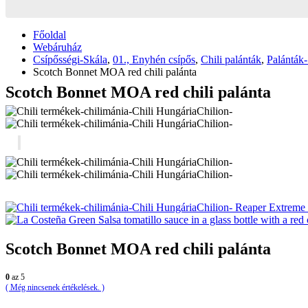
Főoldal
Webáruház
Csípősségi-Skála
,
01., Enyhén csípős
,
Chili palánták
,
Palánták-
Scotch Bonnet MOA red chili palánta
Scotch Bonnet MOA red chili palánta
Reaper Extreme
Scotch Bonnet MOA red chili palánta
0
az 5
( Még nincsenek értékelések. )