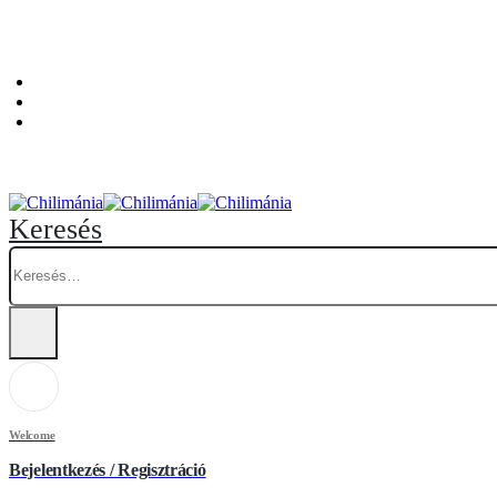
Személyes átvételi pont: Budapest, Hegedűs Gyula utca 32. – Chilimánia üzlet.
Blog
Fiókom
Kosár
Keresés
Welcome
Bejelentkezés / Regisztráció