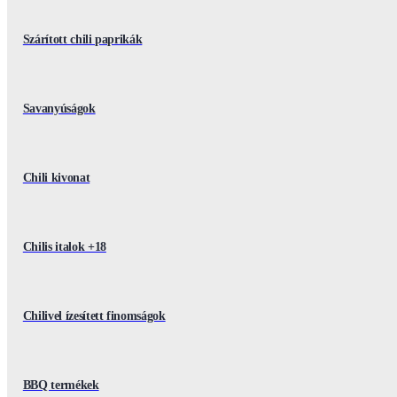
Szárított chili paprikák
Savanyúságok
Chili kivonat
Chilis italok +18
Chilivel ízesített finomságok
BBQ termékek