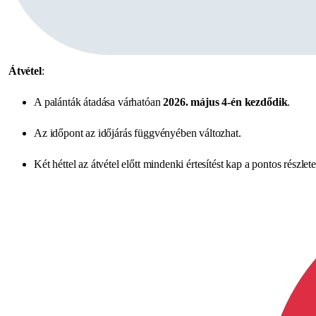
Átvétel
:
A palánták átadása várhatóan
2026. május 4-én kezdődik
.
Az időpont az időjárás függvényében változhat.
Két héttel az átvétel előtt mindenki értesítést kap a pontos részlete