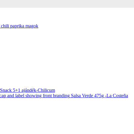
 chili paprika magok
 Snack 5+1 ajándék-Chilicum
Salsa Verde 475g -La Costeña