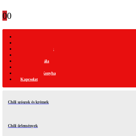
0
0
Webáruház
Akciós Termékek
Ajándék Termékek
Chili Termékek
Csípősségi-Skála
Chili Mag
Nemzetközi Konyha
Kapcsolat
Chili szószok és krémek
Chili őrlemények