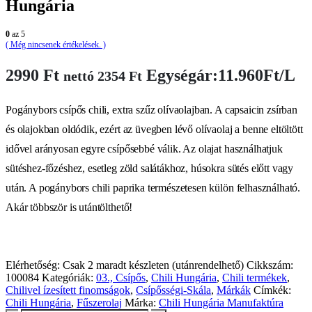
Hungária
0
az 5
( Még nincsenek értékelések. )
2990
Ft
Egységár:11.960Ft/L
nettó
2354
Ft
Pogánybors csípős chili, extra szűz olívaolajban. A capsaicin zsírban
és olajokban oldódik, ezért az üvegben lévő olívaolaj a benne eltöltött
idővel arányosan egyre csípősebbé válik. Az olajat használhatjuk
sütéshez-főzéshez, esetleg zöld salátákhoz, húsokra sütés előtt vagy
után. A pogánybors chili paprika természetesen külön felhasználható.
Akár többször is utántölthető!
Elérhetőség:
Csak 2 maradt készleten (utánrendelhető)
Cikkszám:
100084
Kategóriák:
03., Csípős
,
Chili Hungária
,
Chili termékek
,
Chilivel ízesített finomságok
,
Csípősségi-Skála
,
Márkák
Címkék:
Chili Hungária
,
Fűszerolaj
Márka:
Chili Hungária Manufaktúra