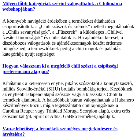
Milyen főbb kategóriák szerint válogathatok a Chilimánia
webshopjában?
A könnyebb navigáció érdekében a termékeket átláthatóan
csoportosítottuk: a „Chili szószok és krémek” mellett megtalálhatóak
a „Chilis savanyúságok”, a „Fűszerek”, a különleges „Chilivel
ízesített finomságok” és chilis italok is. Ha ajándékot keresel, a
díszdobozos válogatások és ajándékcsomagok között érdemes
böngészned, a termesztőknek pedig a chili magok és palánták
kategóriája nyújt segítséget.
Hogyan válasszam ki a megfelelő chili szószt a csípősségi
preferenciám alapján?
Kínálatunk a kellemesen enyhe, pikáns szószoktól a könnyfakasztó,
milliós Scoville-értékű (SHU) brutális bombákig terjed. Kezdőknek
az enyhébb Jalapeno alapú szószok vagy a klasszikus Cholula
termékek ajánlottak. A haladóbbak bátran válogathatnak a Habanero
készítmények közül, míg a legelszántabb chilirajongóknak a
Carolina Reaper vagy Trinidad Moruga Scorpion alapú, extra erős
szószainkat (pl. Spirit of Attila, GaBko termékek) ajánljuk.
Van-e lehetőség a termékek személyes megtekintésére és
átvételére?