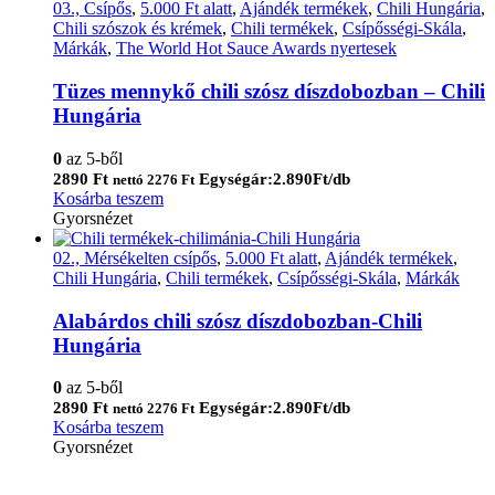
03., Csípős
,
5.000 Ft alatt
,
Ajándék termékek
,
Chili Hungária
,
Chili szószok és krémek
,
Chili termékek
,
Csípősségi-Skála
,
Márkák
,
The World Hot Sauce Awards nyertesek
Tüzes mennykő chili szósz díszdobozban – Chili
Hungária
0
az 5-ből
2890
Ft
Egységár:2.890Ft/db
nettó
2276
Ft
Kosárba teszem
Gyorsnézet
02., Mérsékelten csípős
,
5.000 Ft alatt
,
Ajándék termékek
,
Chili Hungária
,
Chili termékek
,
Csípősségi-Skála
,
Márkák
Alabárdos chili szósz díszdobozban-Chili
Hungária
0
az 5-ből
2890
Ft
Egységár:2.890Ft/db
nettó
2276
Ft
Kosárba teszem
Gyorsnézet