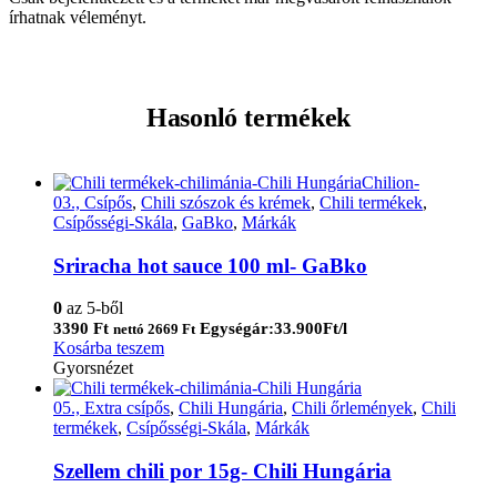
írhatnak véleményt.
Hasonló termékek
03., Csípős
,
Chili szószok és krémek
,
Chili termékek
,
Csípősségi-Skála
,
GaBko
,
Márkák
Sriracha hot sauce 100 ml- GaBko
0
az 5-ből
3390
Ft
Egységár:33.900Ft/l
nettó
2669
Ft
Kosárba teszem
Gyorsnézet
05., Extra csípős
,
Chili Hungária
,
Chili őrlemények
,
Chili
termékek
,
Csípősségi-Skála
,
Márkák
Szellem chili por 15g- Chili Hungária