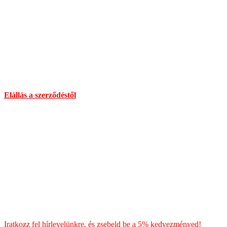
Cím :
1136 Budapest, Hegedűs Gyula utca 32.
Nyitvatartás: H-Cs 10-18 : P 10-17 : Sz 10-13 : V Zárva
Információ:
info@chilimania.hu
Mobil:
06 (30) 478 8101
Információk
Elállás a szerződéstől
Általános Szerződési Feltételek
Szállítás
Fizetés
Blog
Chili kisokos
HÍRLEVÉL
Iratkozz fel hírlevelünkre, és zsebeld be a 5% kedvezményed!