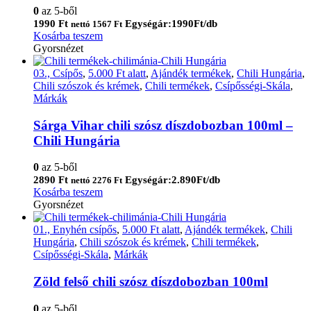
0
az 5-ből
1990
Ft
Egységár:1990Ft/db
nettó
1567
Ft
Kosárba teszem
Gyorsnézet
03., Csípős
,
5.000 Ft alatt
,
Ajándék termékek
,
Chili Hungária
,
Chili szószok és krémek
,
Chili termékek
,
Csípősségi-Skála
,
Márkák
Sárga Vihar chili szósz díszdobozban 100ml –
Chili Hungária
0
az 5-ből
2890
Ft
Egységár:2.890Ft/db
nettó
2276
Ft
Kosárba teszem
Gyorsnézet
01., Enyhén csípős
,
5.000 Ft alatt
,
Ajándék termékek
,
Chili
Hungária
,
Chili szószok és krémek
,
Chili termékek
,
Csípősségi-Skála
,
Márkák
Zöld felső chili szósz díszdobozban 100ml
0
az 5-ből