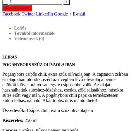
-
+
Kosárba teszem
Facebook
Twitter
LinkedIn
Google +
E-mail
Leírás
További információk
Vélemények (0)
LEÍRÁS
POGÁNYBORS SZŰZ OLÍVAOLAJBAN
Pogánybors csípős chili, extra szűz olívaolajban. A capsaicin zsírban
és olajokban oldódik, ezért az üvegben lévő olívaolaj a benne
eltöltött idővel arányosan egyre csípősebbé válik. Az olajat
használhatjuk sütéshez-főzéshez, esetleg zöld salátákhoz, húsokra
sütés előtt vagy után. A pogánybors chili paprika természetesen
külön felhasználható. Akár többször is utántölthető!
Összetevők:
Csípõs chili, extra szûz olívaolajban
Kiszerelés:
250 ml
Tárolás :
Száraz, hűvös helyen tartandó!