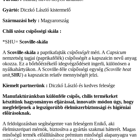
Gyártó:
Diczkó László kistermelő
Származási hely :
Magyarország
Chili szósz csípősségi skála :
*SHU=
Scoville-skála
A
Scoville-skála
a paprikafajták
csípősségét
méri. A
Capsicum
nemzetség tagjai (paprikafélék) csípősségét a kapszaicin nevű anyag
okozza. Ez a bőrhőérzékelő idegvégződéseit ingerli, különösen a
nyálkahártyákon. A Scoville-féle csípősségi egység
(Scoville heat
unit,
SHU
) a kapszaicin relatív mennyiségét jelzi.
Kiemelt partnerünk :
Diczkó László és kedves felesége
Manufaktúránkban különféle csípős, chilis termékeket
készítünk hagyományos eljárással, innovatív módon úgy, hogy
megfeleljenek a legszigorúbb élelmiszerbiztonsági és higiéniai
előírásoknak.
A feldolgozásban segítségemre van feleségem Enikő, aki
élelmiszeripari mérnök, biztosítva a gyártás szakmai hátterét. Magas
minőségű termék előállításához prémium minőségű alapanyagra van