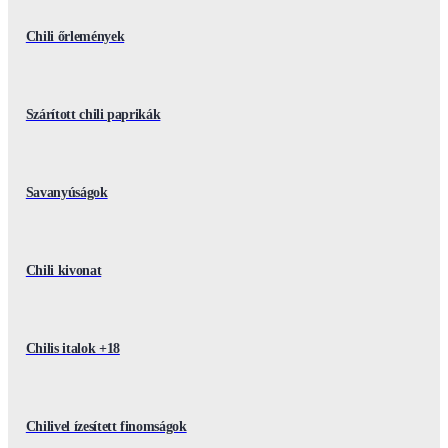
Chili őrlemények
Szárított chili paprikák
Savanyúságok
Chili kivonat
Chilis italok +18
Chilivel ízesített finomságok