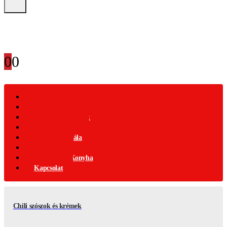
0
0
Webáruház
Akciós Termékek
Ajándék Termékek
Chili Termékek
Csípősségi-Skála
Chili Mag
Nemzetközi Konyha
Kapcsolat
Chili szószok és krémek