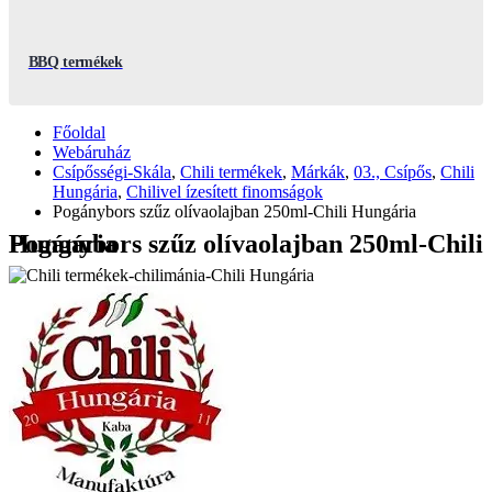
BBQ termékek
Főoldal
Webáruház
Csípősségi-Skála
,
Chili termékek
,
Márkák
,
03., Csípős
,
Chili
Hungária
,
Chilivel ízesített finomságok
Pogánybors szűz olívaolajban 250ml-Chili Hungária
Pogánybors szűz olívaolajban 250ml-Chili Hungária