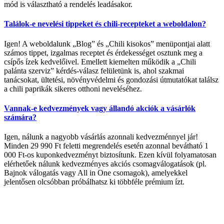
mód is választható a rendelés leadásakor.
Találok-e nevelési tippeket és chili-recepteket a weboldalon?
Igen! A weboldalunk „Blog” és „Chili kisokos” menüpontjai alatt
számos tippet, izgalmas receptet és érdekességet osztunk meg a
csípős ízek kedvelőivel. Emellett kiemelten működik a „Chili
palánta szerviz” kérdés-válasz felületünk is, ahol szakmai
tanácsokat, ültetési, növényvédelmi és gondozási útmutatókat találsz
a chili paprikák sikeres otthoni neveléséhez.
Vannak-e kedvezmények vagy állandó akciók a vásárlók
számára?
Igen, nálunk a nagyobb vásárlás azonnali kedvezménnyel jár!
Minden 29 990 Ft feletti megrendelés esetén azonnal bevátható 1
000 Ft-os kuponkedvezményt biztosítunk. Ezen kívül folyamatosan
elérhetőek nálunk kedvezményes akciós csomagválogatások (pl.
Bajnok válogatás vagy All in One csomagok), amelyekkel
jelentősen olcsóbban próbálhatsz ki többféle prémium ízt.
Elérhetőség