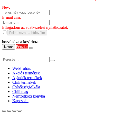
Név:
E-mail cím:
Elfogadom az
adatkezelési nyilatkozatot
.
Feliratkozás a hírlevélre
hozzáadva a kosárhoz.
Pénztár
Kosár
Webáruház
Akciós termékek
Ajándék termékek
Chili termékek
Csípősségi-Skála
Chili mag
Nemzetközi konyha
Kapcsolat