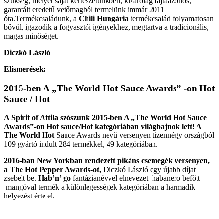
szükség, melyet saját kertészetünkben, kizárólag fajtaazonos,
garantált eredetű vetőmagból termelünk immár 2011
óta.Termékcsaládunk, a
Chili Hungária
termékcsalád folyamatosan
bővül, igazodik a fogyasztói igényekhez, megtartva a tradicionális,
magas minőséget.
Diczkó László
Elismerések:
2015-ben A „The World Hot Sauce Awards” -on Hot
Sauce / Hot
A Spirit of Attila szószunk 2015-ben A „The World Hot Sauce
Awards”-on Hot sauce/Hot kategóriában világbajnok lett! A
The World Hot
Sauce Awards nevű versenyen tizennégy országból
109 gyártó indult 284 termékkel, 49 kategóriában.
2016-ban New Yorkban rendezett pikáns csemegék versenyen,
a The Hot Pepper Awards-ot,
Diczkó László egy újabb díjat
zsebelt be.
Hab’n’ go
fantázianévvel elnevezet habanero befőtt
mangóval termék a különlegességek kategóriában a harmadik
helyezést érte el.