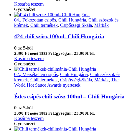
Kosárba teszem
Gyorsnézet
04., Fokozottan csípős
,
Chili Hungária
,
Chili szószok és
krémek
,
Chili termékek
,
Csípősségi-Skála
,
Márkák
424 chili szósz 100ml- Chili Hungária
0
az 5-ből
2390
Ft
Egységár: 23.900Ft/L
nettó
1882
Ft
Kosárba teszem
Gyorsnézet
02., Mérsékelten csípős
,
Chili Hungária
,
Chili szószok és
krémek
,
Chili termékek
,
Csípősségi-Skála
,
Márkák
,
The
World Hot Sauce Awards nyertesek
Édes csípés chili szósz 100ml – Chili Hungária
0
az 5-ből
2390
Ft
Egységár: 23.900Ft/L
nettó
1882
Ft
Kosárba teszem
Gyorsnézet