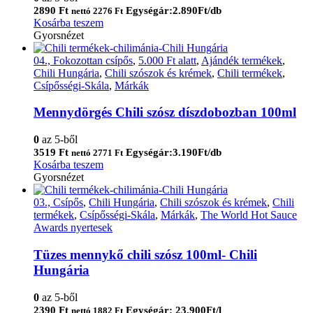
2890
Ft
Egységár:2.890Ft/db
nettó
2276
Ft
Kosárba teszem
Gyorsnézet
04., Fokozottan csípős
,
5.000 Ft alatt
,
Ajándék termékek
,
Chili Hungária
,
Chili szószok és krémek
,
Chili termékek
,
Csípősségi-Skála
,
Márkák
Mennydörgés Chili szósz díszdobozban 100ml
0
az 5-ből
3519
Ft
Egységár:3.190Ft/db
nettó
2771
Ft
Kosárba teszem
Gyorsnézet
03., Csípős
,
Chili Hungária
,
Chili szószok és krémek
,
Chili
termékek
,
Csípősségi-Skála
,
Márkák
,
The World Hot Sauce
Awards nyertesek
Tüzes mennykő chili szósz 100ml- Chili
Hungária
0
az 5-ből
2390
Ft
Egységár: 23.900Ft/l
nettó
1882
Ft