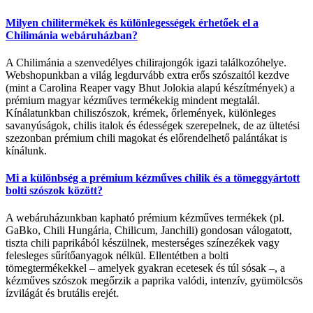
Milyen chilitermékek és különlegességek érhetőek el a
Chilimánia webáruházban?
A Chilimánia a szenvedélyes chilirajongók igazi találkozóhelye.
Webshopunkban a világ legdurvább extra erős szószaitól kezdve
(mint a Carolina Reaper vagy Bhut Jolokia alapú készítmények) a
prémium magyar kézműves termékekig mindent megtalál.
Kínálatunkban chiliszószok, krémek, őrlemények, különleges
savanyúságok, chilis italok és édességek szerepelnek, de az ültetési
szezonban prémium chili magokat és előrendelhető palántákat is
kínálunk.
Mi a különbség a prémium kézműves chilik és a tömeggyártott
bolti szószok között?
A webáruházunkban kapható prémium kézműves termékek (pl.
GaBko, Chili Hungária, Chilicum, Janchili) gondosan válogatott,
tiszta chili paprikából készülnek, mesterséges színezékek vagy
felesleges sűrítőanyagok nélkül. Ellentétben a bolti
tömegtermékekkel – amelyek gyakran ecetesek és túl sósak –, a
kézműves szószok megőrzik a paprika valódi, intenzív, gyümölcsös
ízvilágát és brutális erejét.