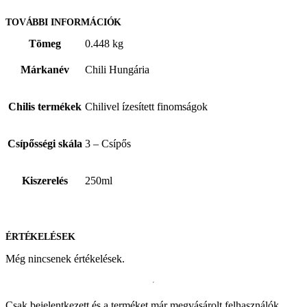
TOVÁBBI INFORMÁCIÓK
Tömeg
0.448 kg
Márkanév
Chili Hungária
Chilis termékek
Chilivel ízesített finomságok
Csípősségi skála
3 – Csípős
Kiszerelés
250ml
ÉRTÉKELÉSEK
Még nincsenek értékelések.
Csak bejelentkezett és a terméket már megvásárolt felhasználók