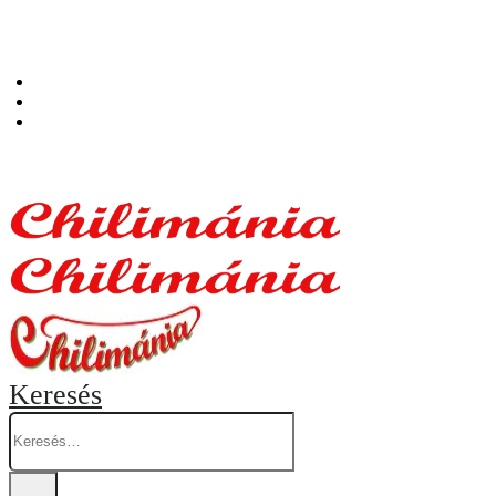
Személyes átvételi pont: Budapest, Hegedűs Gyula utca 32. – Chilimánia üzlet.
Blog
Fiókom
Kosár
Keresés