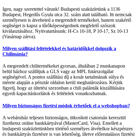
Igen, nagy szeretettel várunk! Budapesti szaküzletünk a 1136
Budapest, Hegedűs Gyula utca 32. szám alatt található. Itt nemcsak
személyesen is átveheted a megrendelt termékeket, hanem szakértő
segítséget is kapsz a tűrőképességednek megfelelő szószok
kiválasztásához. Nyitvatartásunk: H-Cs 10-18, P 10-17, Sz 10-13
(Vasárnap zárva).
Milyen szállítási feltételekkel és határidőkkel dolgozik a
Chilimánia?
A megrendelt chilitermékeket gyorsan, általában 2 munkanapon
belül házhoz szállítjuk a GLS vagy az MPL futárszolgálat
segítségével. A pontos szállítási díj a kosár tartalmának súlya és
mérete alapján a pénztár oldalon kerül meghatározásra. Kérjük
figyelj, hogy az ültetési szezonban a chili palánták kiszállítására
egyedi kapacitáskorlátok és feltételek vonatkozhatnak.
Milyen biztonságos fizetési módok érhetőek el a webshopban?
A webáruház teljesen biztonságos, titkosított csatornán keresztül
fizethetsz online bankkártyával (MasterCard, Visa). Emellett a
budapesti szaküzletünkben történő személyes átvételkor készpénzes
és bankkártyás fizetésre is van lehetőség, illetve előreutalásos fizetési