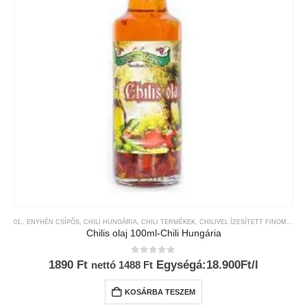
01., ENYHÉN CSÍPŐS
,
CHILI HUNGÁRIA
,
CHILI TERMÉKEK
,
CHILIVEL ÍZESÍTETT FINOMSÁGOK
Chilis olaj 100ml-Chili Hungária
0
az 5-ből
1890
Ft
Egységá:18.900Ft/l
nettó
1488
Ft
KOSÁRBA TESZEM