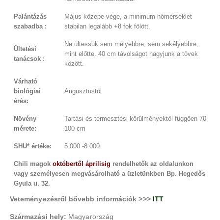
Palántázás
Május közepe-vége, a minimum hőmérséklet
szabadba :
stabilan legalább +8 fok fölött.
Ne ültessük sem mélyebbre, sem sekélyebbre,
Ültetési
mint előtte. 40 cm távolságot hagyjunk a tövek
tanácsok :
között.
Várható
biológiai
Augusztustól
érés:
Növény
Tartási és termesztési körülményektől függően 70
mérete:
100 cm
SHU* értéke:
5.000 -8.000
Chili magok
októbertől áprilisig
rendelhetők az oldalunkon
vagy személyesen megvásárolható a üzletünkben Bp. Hegedős
Gyula u. 32.
Veteményezésről bővebb információk >>>
ITT
Származási hely:
Magyarország