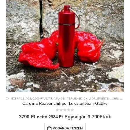
05., EXTRA CSÍPŐS
,
5.000 FT ALATT
,
AJÁNDÉK TERMÉKEK
,
CHILI ŐRLEMÉNYEK
,
CHILI TERMÉKEK
Carolina Reaper chili por kulcstartóban-GaBko
0
az 5-ből
3790
Ft
Egységár:3.790Ft/db
nettó
2984
Ft
KOSÁRBA TESZEM