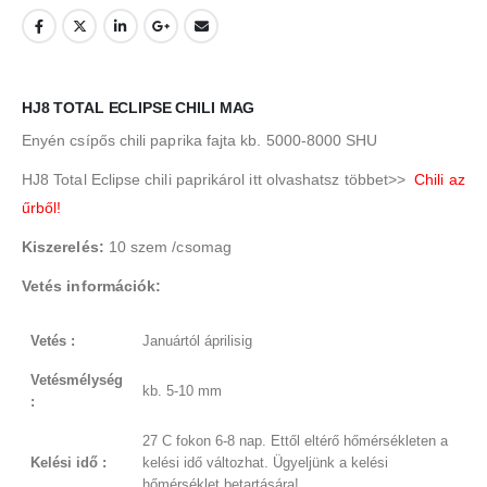
HJ8 TOTAL ECLIPSE CHILI MAG
Enyén csípős chili paprika fajta kb. 5000-8000 SHU
HJ8 Total Eclipse chili paprikárol itt olvashatsz többet>>
Chili az
űrből!
Kiszerelés:
10 szem /csomag
Vetés információk:
Vetés :
Januártól áprilisig
Vetésmélység
kb. 5-10 mm
:
27 C fokon 6-8 nap. Ettől eltérő hőmérsékleten a
Kelési idő :
kelési idő változhat. Ügyeljünk a kelési
hőmérséklet betartására!