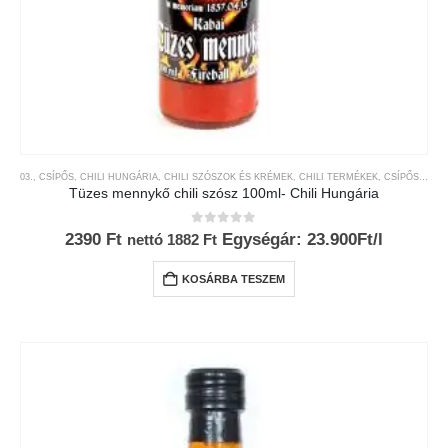
03., CSÍPŐS
,
CHILI HUNGÁRIA
,
CHILI SZÓSZOK ÉS KRÉMEK
,
CHILI TERMÉKEK
,
CSÍPŐSSÉGI-SKÁLA
Tüzes mennykő chili szósz 100ml- Chili Hungária
0
az 5-ből
2390
Ft
Egységár: 23.900Ft/l
nettó
1882
Ft
KOSÁRBA TESZEM