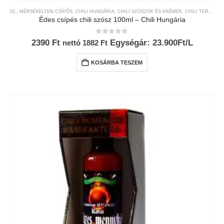
02., MÉRSÉKELTEN CSÍPŐS
,
CHILI HUNGÁRIA
,
CHILI SZÓSZOK ÉS KRÉMEK
,
CHILI TERMÉKEK
Édes csípés chili szósz 100ml – Chili Hungária
0
az 5-ből
2390
Ft
Egységár: 23.900Ft/L
nettó
1882
Ft
KOSÁRBA TESZEM