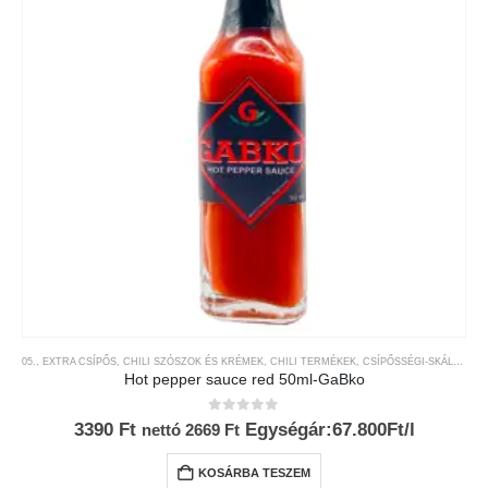
05., EXTRA CSÍPŐS
,
CHILI SZÓSZOK ÉS KRÉMEK
,
CHILI TERMÉKEK
,
CSÍPŐSSÉGI-SKÁLA
,
GAB
Hot pepper sauce red 50ml-GaBko
0
az 5-ből
3390
Ft
Egységár:67.800Ft/l
nettó
2669
Ft
KOSÁRBA TESZEM