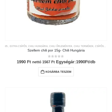
05., EXTRA CSÍPŐS
,
CHILI HUNGÁRIA
,
CHILI ŐRLEMÉNYEK
,
CHILI TERMÉKEK
,
CSÍPŐSSÉGI-SKÁLA
Szellem chili por 15g- Chili Hungária
0
az 5-ből
1990
Ft
Egységár:1990Ft/db
nettó
1567
Ft
KOSÁRBA TESZEM