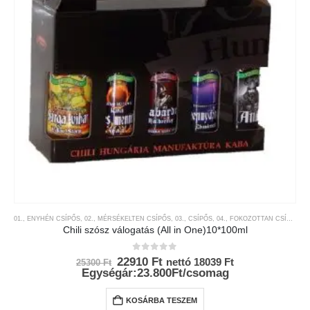
01., ENYHÉN CSÍPŐS
,
02., MÉRSÉKELTEN CSÍPŐS
,
03., CSÍPŐS
,
04., FOKOZOTTAN CSÍPŐS
,
0
Chili szósz válogatás (All in One)10*100ml
0
az 5-ből
Original
Current
22910
Ft
nettó
18039
Ft
25300
Ft
price
price
Egységár:23.800Ft/csomag
was:
is:
25300 Ft.
22910 Ft.
KOSÁRBA TESZEM