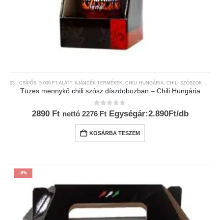
03., CSÍPŐS
,
5.000 FT ALATT
,
AJÁNDÉK TERMÉKEK
,
CHILI HUNGÁRIA
,
CHILI SZÓSZOK ÉS KRÉMEK
Tüzes mennykő chili szósz díszdobozban – Chili Hungária
0
az 5-ből
2890
Ft
Egységár:2.890Ft/db
nettó
2276
Ft
KOSÁRBA TESZEM
-9%