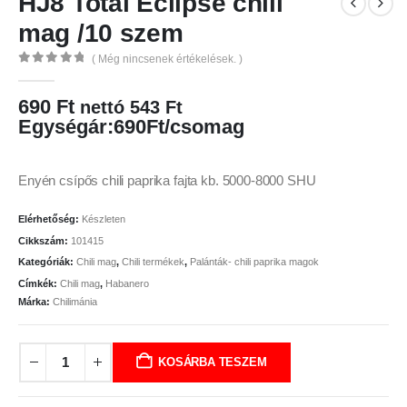
HJ8 Total Eclipse chili
mag /10 szem
( Még nincsenek értékelések. )
0
az 5
690
Ft
nettó
543
Ft
Egységár:690Ft/csomag
Enyén csípős chili paprika fajta kb. 5000-8000 SHU
Elérhetőség:
Készleten
Cikkszám:
101415
Kategóriák:
Chili mag
,
Chili termékek
,
Palánták- chili paprika magok
Címkék:
Chili mag
,
Habanero
Márka:
Chilimánia
KOSÁRBA TESZEM