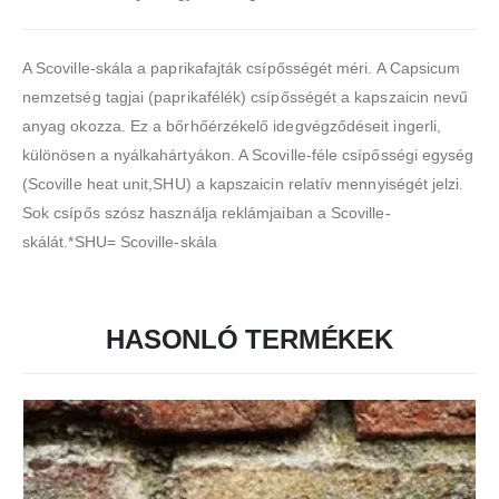
A Scoville-skála a paprikafajták csípősségét méri. A Capsicum
nemzetség tagjai (paprikafélék) csípősségét a kapszaicin nevű
anyag okozza. Ez a bőrhőérzékelő idegvégződéseit ingerli,
különösen a nyálkahártyákon. A Scoville-féle csípősségi egység
(Scoville heat unit,SHU) a kapszaicin relatív mennyiségét jelzi.
Sok csípős szósz használja reklámjaiban a Scoville-
skálát.*SHU= Scoville-skála
HASONLÓ TERMÉKEK