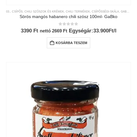
03., CSÍPŐS
,
CHILI SZÓSZOK ÉS KRÉMEK
,
CHILI TERMÉKEK
,
CSÍPŐSSÉGI-SKÁLA
,
GABKO
,
MÁ
Sörös mangós habanero chili szósz 100ml- GaBko
0
az 5-ből
3390
Ft
Egységár:33.900Ft/l
nettó
2669
Ft
KOSÁRBA TESZEM