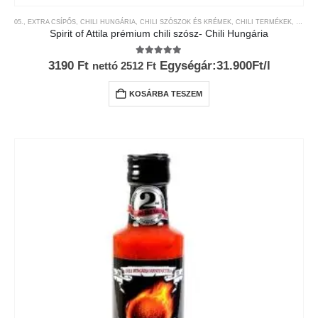
05., EXTRA CSÍPŐS
,
CHILI HUNGÁRIA
,
CHILI SZÓSZOK ÉS KRÉMEK
,
CHILI TERMÉKEK
,
CSÍPŐ
Spirit of Attila prémium chili szósz- Chili Hungária
5.00
az 5-ből
3190
Ft
Egységár:31.900Ft/l
nettó
2512
Ft
KOSÁRBA TESZEM