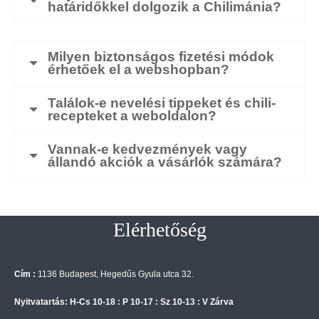
határidőkkel dolgozik a Chilimánia?
Milyen biztonságos fizetési módok
érhetőek el a webshopban?
Találok-e nevelési tippeket és chili-
recepteket a weboldalon?
Vannak-e kedvezmények vagy
állandó akciók a vásárlók számára?
Elérhetőség
Cím :
1136 Budapest, Hegedűs Gyula utca 32.
Nyitvatartás: H-Cs 10-18 : P 10-17 : Sz 10-13 : V Zárva