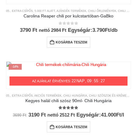
05., EXTRA CSÍPŐS
,
5.000 FT ALATT
,
AJÁNDÉK TERMÉKEK
,
CHILI ŐRLEMÉNYEK
,
CHILI TERMÉKEK
Carolina Reaper chili por kulcstartóban-GaBko
0
az 5-ből
3790
Ft
Egységár:3.790Ft/db
nettó
2984
Ft
KOSÁRBA TESZEM
-14%
22
NAP
09
:
55
:
27
AZ AJÁNLAT ÉRVÉNYES:
05., EXTRA CSÍPŐS
,
AKCIÓS TERMÉKEK
,
CHILI HUNGÁRIA
,
CHILI SZÓSZOK ÉS KRÉMEK
,
CHI
Kegyes halál chili szósz 90ml- Chili Hungária
5.00
az 5-ből
Original
Current
3190
Ft
Egységár:41.000Ft/l
nettó
2512
Ft
3690
Ft
price
price
was:
is:
KOSÁRBA TESZEM
3690 Ft.
3190 Ft.