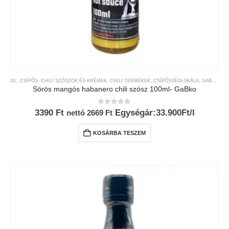
03., CSÍPŐS
,
CHILI SZÓSZOK ÉS KRÉMEK
,
CHILI TERMÉKEK
,
CSÍPŐSSÉGI-SKÁLA
,
GABKO
,
MÁ
Sörös mangós habanero chili szósz 100ml- GaBko
0
az 5-ből
3390
Ft
Egységár:33.900Ft/l
nettó
2669
Ft
KOSÁRBA TESZEM