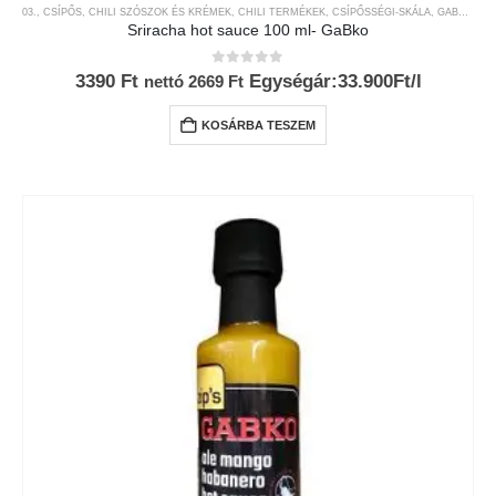
03., CSÍPŐS
,
CHILI SZÓSZOK ÉS KRÉMEK
,
CHILI TERMÉKEK
,
CSÍPŐSSÉGI-SKÁLA
,
GABKO
,
MÁ
Sriracha hot sauce 100 ml- GaBko
0
az 5-ből
3390
Ft
Egységár:33.900Ft/l
nettó
2669
Ft
KOSÁRBA TESZEM