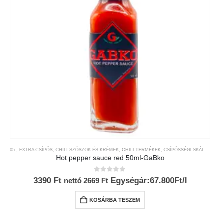
05., EXTRA CSÍPŐS
,
CHILI SZÓSZOK ÉS KRÉMEK
,
CHILI TERMÉKEK
,
CSÍPŐSSÉGI-SKÁLA
,
GAB
Hot pepper sauce red 50ml-GaBko
0
az 5-ből
3390
Ft
Egységár:67.800Ft/l
nettó
2669
Ft
KOSÁRBA TESZEM