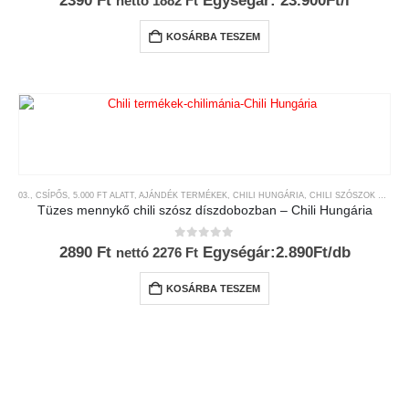
2390
Ft
Egységár: 23.900Ft/l
nettó
1882
Ft
KOSÁRBA TESZEM
03., CSÍPŐS
,
5.000 FT ALATT
,
AJÁNDÉK TERMÉKEK
,
CHILI HUNGÁRIA
,
CHILI SZÓSZOK ÉS KRÉMEK
Tüzes mennykő chili szósz díszdobozban – Chili Hungária
0
az 5-ből
2890
Ft
Egységár:2.890Ft/db
nettó
2276
Ft
KOSÁRBA TESZEM