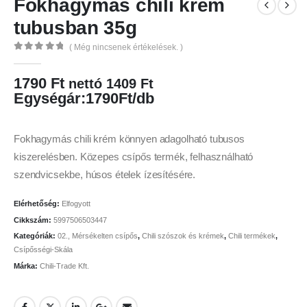
Fokhagymás chili krém
tubusban 35g
( Még nincsenek értékelések. )
0
az 5
1790
Ft
nettó
1409
Ft
Egységár:1790Ft/db
Fokhagymás chili krém könnyen adagolható tubusos
kiszerelésben. Közepes csípős termék, felhasználható
szendvicsekbe, húsos ételek ízesítésére.
Elérhetőség:
Elfogyott
Cikkszám:
5997506503447
Kategóriák:
02., Mérsékelten csípős
,
Chili szószok és krémek
,
Chili termékek
,
Csípősségi-Skála
Márka:
Chili-Trade Kft.