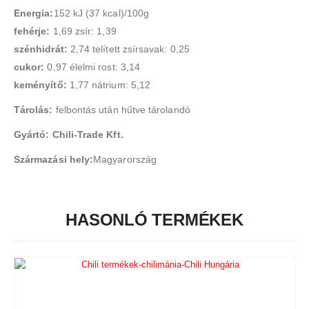
Energia:
152 kJ (37 kcal)/100g
fehérje:
1,69 zsír: 1,39
szénhidrát:
2,74 telített zsírsavak: 0,25
cukor:
0,97 élelmi rost: 3,14
keményítő:
1,77 nátrium: 5,12
Tárolás:
felbontás után hűtve tárolandó
Gyártó: Chili-Trade Kft.
Származási hely:
Magyarország
HASONLÓ TERMÉKEK