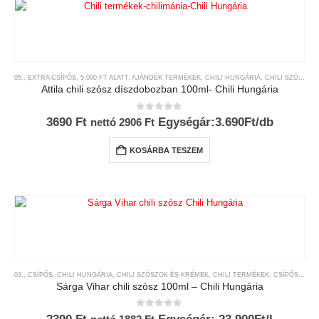
05., EXTRA CSÍPŐS
,
5.000 FT ALATT
,
AJÁNDÉK TERMÉKEK
,
CHILI HUNGÁRIA
,
CHILI SZÓSZOK ÉS KRÉMEK
Attila chili szósz díszdobozban 100ml- Chili Hungária
0
az 5-ből
3690
Ft
Egységár:3.690Ft/db
nettó
2906
Ft
KOSÁRBA TESZEM
03., CSÍPŐS
,
CHILI HUNGÁRIA
,
CHILI SZÓSZOK ÉS KRÉMEK
,
CHILI TERMÉKEK
,
CSÍPŐSSÉGI-SKÁLA
Sárga Vihar chili szósz 100ml – Chili Hungária
0
az 5-ből