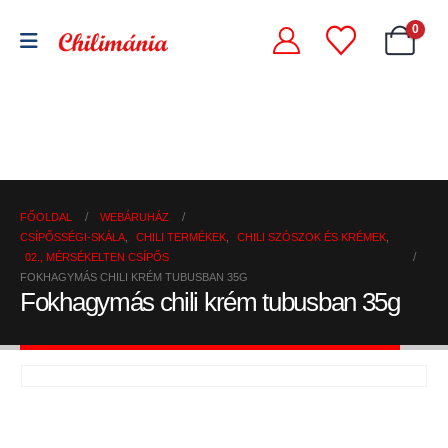
0
Chili
Szárított
szószok
Chili
chili
és
őrlemények
paprikák
krémek
FŐOLDAL
WEBÁRUHÁZ
CSÍPŐSSÉGI-SKÁLA
,
CHILI TERMÉKEK
,
CHILI SZÓSZOK ÉS KRÉMEK
,
02., MÉRSÉKELTEN CSÍPŐS
FOKHAGYMÁS CHILI KRÉM TUBUSBAN 35G
Fokhagymás chili krém tubusban 35g