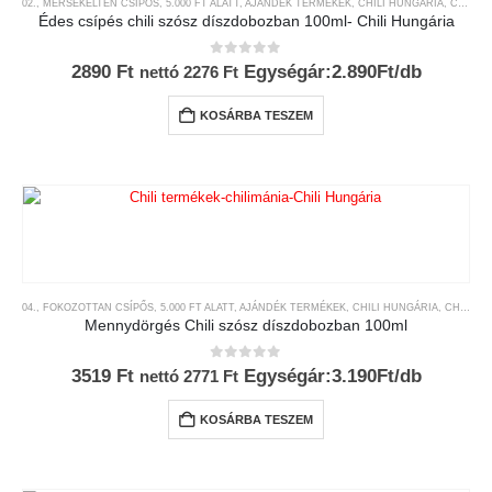
02., MÉRSÉKELTEN CSÍPŐS
,
5.000 FT ALATT
,
AJÁNDÉK TERMÉKEK
,
CHILI HUNGÁRIA
,
CHILI SZÓSZOK ÉS KRÉMEK
Édes csípés chili szósz díszdobozban 100ml- Chili Hungária
0
az 5-ből
2890
Ft
Egységár:2.890Ft/db
nettó
2276
Ft
KOSÁRBA TESZEM
04., FOKOZOTTAN CSÍPŐS
,
5.000 FT ALATT
,
AJÁNDÉK TERMÉKEK
,
CHILI HUNGÁRIA
,
CHILI SZÓSZOK ÉS KRÉMEK
Mennydörgés Chili szósz díszdobozban 100ml
0
az 5-ből
3519
Ft
Egységár:3.190Ft/db
nettó
2771
Ft
KOSÁRBA TESZEM