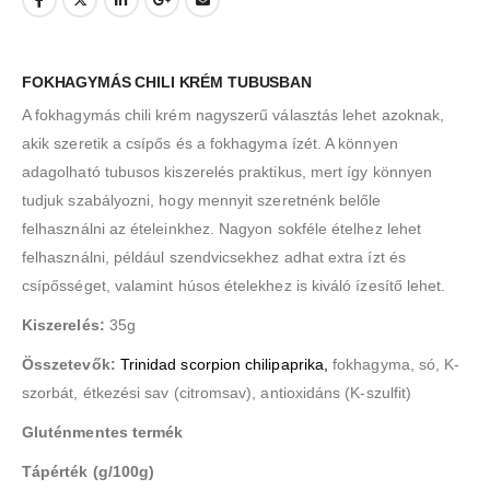
FOKHAGYMÁS
CHILI KRÉM TUBUSBAN
A fokhagymás chili krém nagyszerű választás lehet azoknak,
akik szeretik a csípős és a fokhagyma ízét. A könnyen
adagolható tubusos kiszerelés praktikus, mert így könnyen
tudjuk szabályozni, hogy mennyit szeretnénk belőle
felhasználni az ételeinkhez. Nagyon sokféle ételhez lehet
felhasználni, például szendvicsekhez adhat extra ízt és
csípősséget, valamint húsos ételekhez is kiváló ízesítő lehet.
Kiszerelés:
35g
Összetevők:
Trinidad scorpion chilipaprika
,
fokhagyma, só, K-
szorbát, étkezési sav (citromsav), antioxidáns (K-szulfit)
Gluténmentes termék
Tápérték (g/100g)