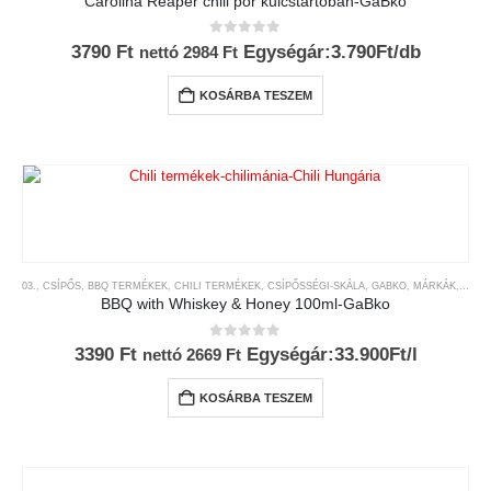
Carolina Reaper chili por kulcstartóban-GaBko
0
az 5-ből
3790
Ft
Egységár:3.790Ft/db
nettó
2984
Ft
KOSÁRBA TESZEM
03., CSÍPŐS
,
BBQ TERMÉKEK
,
CHILI TERMÉKEK
,
CSÍPŐSSÉGI-SKÁLA
,
GABKO
,
MÁRKÁK
,
THE 
BBQ with Whiskey & Honey 100ml-GaBko
0
az 5-ből
3390
Ft
Egységár:33.900Ft/l
nettó
2669
Ft
KOSÁRBA TESZEM