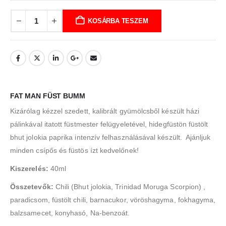
KOSÁRBA TESZEM
FAT MAN FÜST BUMM
Kizárólag kézzel szedett, kalibrált gyümölcsből készült házi
pálinkával itatott füstmester felügyeletével, hidegfüstön füstölt
bhut jolokia paprika intenzív felhasználásával készült. Ajánljuk
minden csípős és füstös ízt kedvelőnek!
Kiszerelés:
40ml
Összetevők:
Chili (Bhut jolokia, Trinidad Moruga Scorpion) ,
paradicsom, füstölt chili, barnacukor, vöröshagyma, fokhagyma,
balzsamecet, konyhasó, Na-benzoát.