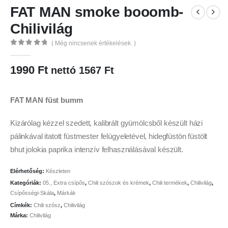
FAT MAN smoke booomb-
Chilivilág
( Még nincsenek értékelések. )
0
az 5
1990
Ft
nettó
1567
Ft
FAT MAN füst bumm
Kizárólag kézzel szedett, kalibrált gyümölcsből készült házi
pálinkával itatott füstmester felügyeletével, hidegfüstön füstölt
bhut jolokia paprika intenzív felhasználásával készült.
Elérhetőség:
Készleten
Kategóriák:
05., Extra csípős
,
Chili szószok és krémek
,
Chili termékek
,
Chilivilág
,
Csípősségi-Skála
,
Márkák
Címkék:
Chili szósz
,
Chilivilág
Márka:
Chilivilág