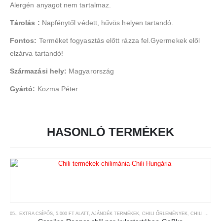
Alergén anyagot nem tartalmaz.
Tárolás :
Napfénytől védett, hűvös helyen tartandó.
Fontos:
Terméket fogyasztás előtt rázza fel.Gyermekek elől
elzárva tartandó!
Származási hely:
Magyarország
Gyártó:
Kozma Péter
HASONLÓ TERMÉKEK
05., EXTRA CSÍPŐS
,
5.000 FT ALATT
,
AJÁNDÉK TERMÉKEK
,
CHILI ŐRLEMÉNYEK
,
CHILI TERMÉKEK