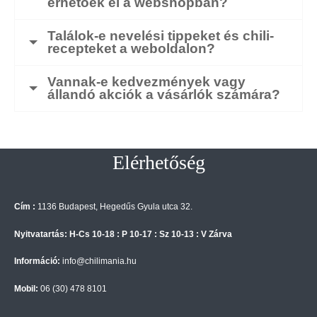
érhetőek el a webshopban?
Találok-e nevelési tippeket és chili-
recepteket a weboldalon?
Vannak-e kedvezmények vagy
állandó akciók a vásárlók számára?
Elérhetőség
Cím :
1136 Budapest, Hegedűs Gyula utca 32.
Nyitvatartás: H-Cs 10-18 : P 10-17 : Sz 10-13 : V Zárva
Információ:
info@chilimania.hu
Mobil:
06 (30) 478 8101