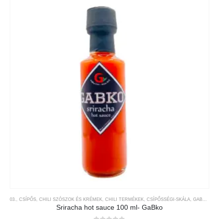
03., CSÍPŐS
,
CHILI SZÓSZOK ÉS KRÉMEK
,
CHILI TERMÉKEK
,
CSÍPŐSSÉGI-SKÁLA
,
GABKO
,
MÁ
Sriracha hot sauce 100 ml- GaBko