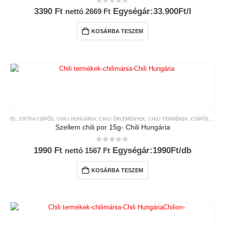
0
az 5-ből
3390
Ft
Egységár:33.900Ft/l
nettó
2669
Ft
KOSÁRBA TESZEM
05., EXTRA CSÍPŐS
,
CHILI HUNGÁRIA
,
CHILI ŐRLEMÉNYEK
,
CHILI TERMÉKEK
,
CSÍPŐSSÉGI-SKÁLA
Szellem chili por 15g- Chili Hungária
0
az 5-ből
1990
Ft
Egységár:1990Ft/db
nettó
1567
Ft
KOSÁRBA TESZEM