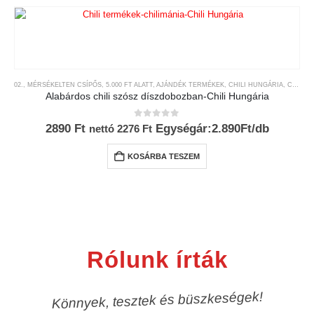
02., MÉRSÉKELTEN CSÍPŐS
,
5.000 FT ALATT
,
AJÁNDÉK TERMÉKEK
,
CHILI HUNGÁRIA
,
CHILI TERMÉKEK
Alabárdos chili szósz díszdobozban-Chili Hungária
0
az 5-ből
2890
Ft
Egységár:2.890Ft/db
nettó
2276
Ft
KOSÁRBA TESZEM
Rólunk írták
Könnyek, tesztek és büszkeségek!