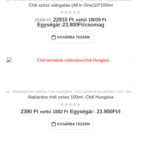
Chili szósz válogatás (All in One)10*100ml
0
az 5-ből
Original
Current
22910
Ft
nettó
18039
Ft
25300
Ft
price
price
Egységár:23.800Ft/csomag
was:
is:
25300 Ft.
22910 Ft.
KOSÁRBA TESZEM
02., MÉRSÉKELTEN CSÍPŐS
,
CHILI HUNGÁRIA
,
CHILI SZÓSZOK ÉS KRÉMEK
,
CHILI TERMÉKEK
Alabárdos chili szósz 100ml -Chili Hungária
0
az 5-ből
2390
Ft
Egységár: 23.900Ft/l
nettó
1882
Ft
KOSÁRBA TESZEM