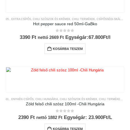
05., EXTRA CSÍPŐS
,
CHILI SZÓSZOK ÉS KRÉMEK
,
CHILI TERMÉKEK
,
CSÍPŐSSÉGI-SKÁLA
,
GAB
Hot pepper sauce red 50ml-GaBko
0
az 5-ből
3390
Ft
Egységár:67.800Ft/l
nettó
2669
Ft
KOSÁRBA TESZEM
01., ENYHÉN CSÍPŐS
,
CHILI HUNGÁRIA
,
CHILI SZÓSZOK ÉS KRÉMEK
,
CHILI TERMÉKEK
,
CSÍ
Zöld felső chili szósz 100ml -Chili Hungária
0
az 5-ből
2390
Ft
Egységár: 23.900Ft/L
nettó
1882
Ft
KOSÁRBA TESZEM