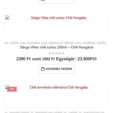
03., CSÍPŐS
,
CHILI HUNGÁRIA
,
CHILI SZÓSZOK ÉS KRÉMEK
,
CHILI TERMÉKEK
,
CSÍPŐSSÉGI-SKÁLA
Sárga Vihar chili szósz 100ml – Chili Hungária
0
az 5-ből
2390
Ft
Egységár: 23.900Ft/l
nettó
1882
Ft
KOSÁRBA TESZEM
-9%
01., ENYHÉN CSÍPŐS
,
02., MÉRSÉKELTEN CSÍPŐS
,
03., CSÍPŐS
,
04., FOKOZOTTAN CSÍPŐS
,
0