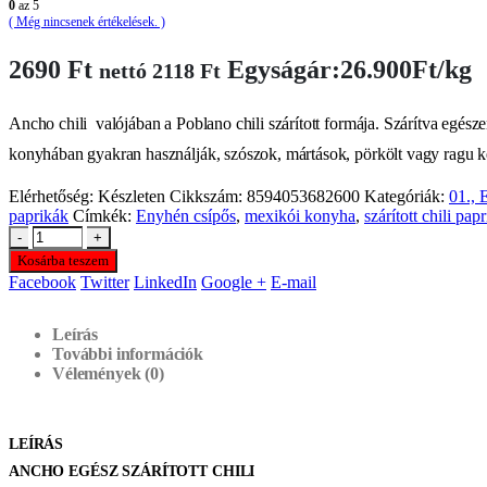
0
az 5
( Még nincsenek értékelések. )
2690
Ft
Egyságár:26.900Ft/kg
nettó
2118
Ft
Ancho chili valójában a Poblano chili szárított formája. Szárítva egés
konyhában gyakran használják, szószok, mártások, pörkölt vagy ragu k
Elérhetőség:
Készleten
Cikkszám:
8594053682600
Kategóriák:
01., 
paprikák
Címkék:
Enyhén csípős
,
mexikói konyha
,
szárított chili pap
-
+
Kosárba teszem
Facebook
Twitter
LinkedIn
Google +
E-mail
Leírás
További információk
Vélemények (0)
LEÍRÁS
ANCHO EGÉSZ SZÁRÍTOTT CHILI