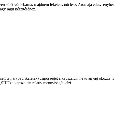
észen sötét vörösbarna, majdnem fekete színű lesz. Aromája édes, enyhé
agy ragu készítéséhez.
ség tagjai (paprikafélék) csípősségét a kapszaicin nevű anyag okozza. 
t,SHU) a kapszaicin relatív mennyiségét jelzi.