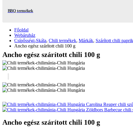
BBQ termékek
Főoldal
Webáruház
Csípősségi-Skála
,
Chili termékek
,
Márkák
,
Szárított chili papri
Ancho egész szárított chili 100 g
Ancho egész szárított chili 100 g
Carolina Reaper chili sz
Zöldbors Barbecue chili 
Ancho egész szárított chili 100 g