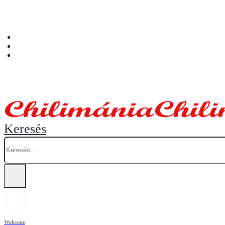
Személyes átvételi pont: Budapest, Hegedűs Gyula utca 32. – Chilimánia üzlet.
Blog
Fiókom
Kosár
Keresés
Welcome