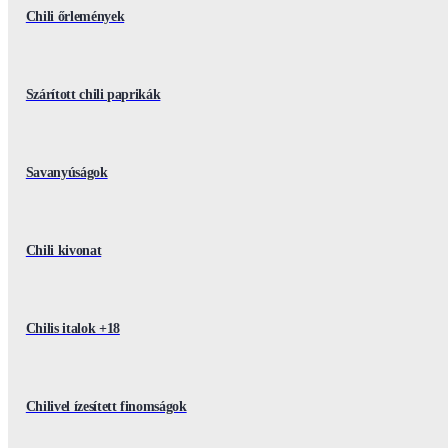
Chili őrlemények
Szárított chili paprikák
Savanyúságok
Chili kivonat
Chilis italok +18
Chilivel ízesített finomságok