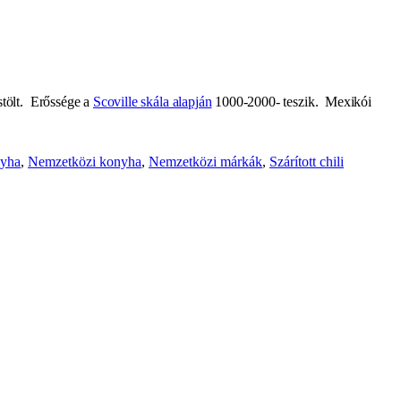
stölt. Erőssége a
Scoville skála alapján
1000-2000- teszik. Mexikói
nyha
,
Nemzetközi konyha
,
Nemzetközi márkák
,
Szárított chili