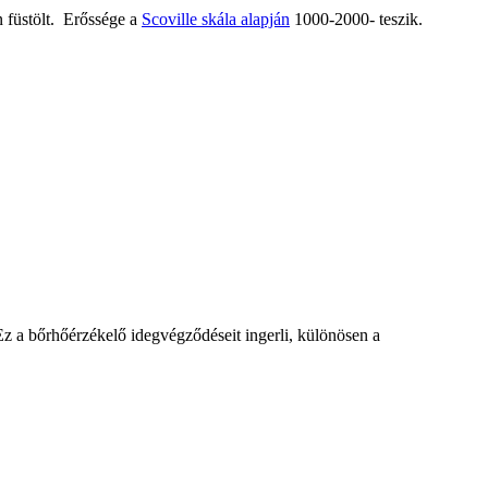
n füstölt. Erőssége a
Scoville skála alapján
1000-2000- teszik.
Ez a bőrhőérzékelő idegvégződéseit ingerli, különösen a