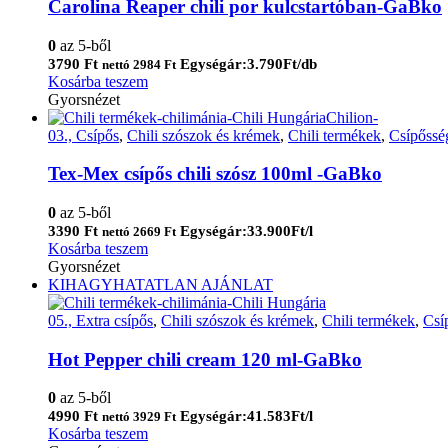
Carolina Reaper chili por kulcstartóban-GaBko
0
az 5-ből
3790
Ft
Egységár:3.790Ft/db
nettó
2984
Ft
Kosárba teszem
Gyorsnézet
03., Csípős
,
Chili szószok és krémek
,
Chili termékek
,
Csípőssé
Tex-Mex csípős chili szósz 100ml -GaBko
0
az 5-ből
3390
Ft
Egységár:33.900Ft/l
nettó
2669
Ft
Kosárba teszem
Gyorsnézet
KIHAGYHATATLAN AJÁNLAT
05., Extra csípős
,
Chili szószok és krémek
,
Chili termékek
,
Csí
Hot Pepper chili cream 120 ml-GaBko
0
az 5-ből
4990
Ft
Egységár:41.583Ft/l
nettó
3929
Ft
Kosárba teszem