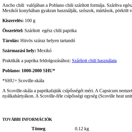
Ancho chili valójában a Poblano chili szárított formája. Szárítva eg
Mexikói konyhában gyakran használják, szószok, mártások, pörkölt v
Kiszerelés:
100 g
Összetétel:
Szárított egész chili paprika
Tárolás:
Hüvös száraz helyen tartandó
Származási hely:
Mexikó
Praktikák a paprika feldolgozásához:
Szárított chili használata
Poblano: 1000-2000 SHU*
*SHU= Scoville-skála
A Scoville-skála a paprikafajták csípősségét méri. A Capsicum nemzet
nyálkahártyákon. A Scoville-féle csípősségi egység (Scoville heat uni
TOVÁBBI INFORMÁCIÓK
Tömeg
0.12 kg