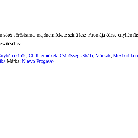
zen sötét vörösbarna, majdnem fekete színű lesz. Aromája édes, enyhén fü
észítéséhez.
Enyhén csípős
,
Chili termékek
,
Csípősségi-Skála
,
Márkák
,
Mexikói ko
rika
Márka:
Nuevo Progreso