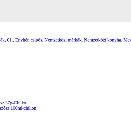
kák
,
01., Enyhén csípős
,
Nemzetközi márkák
,
Nemzetközi konyha
,
Mex
ósz 37g-Chilion
szósz 100ml-chilion