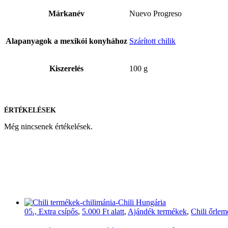
Márkanév
Nuevo Progreso
Alapanyagok a mexikói konyhához
Szárított chilik
Kiszerelés
100 g
ÉRTÉKELÉSEK
Még nincsenek értékelések.
05., Extra csípős
,
5.000 Ft alatt
,
Ajándék termékek
,
Chili őrle