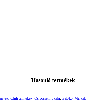
Hasonló termékek
mények
,
Chili termékek
,
Csípősségi-Skála
,
GaBko
,
Márkák