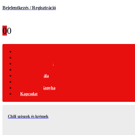
Bejelentkezés / Regisztráció
0
0
Webáruház
Akciós Termékek
Ajándék Termékek
Chili Termékek
Csípősségi-Skála
Chili Mag
Nemzetközi Konyha
Kapcsolat
Chili szószok és krémek