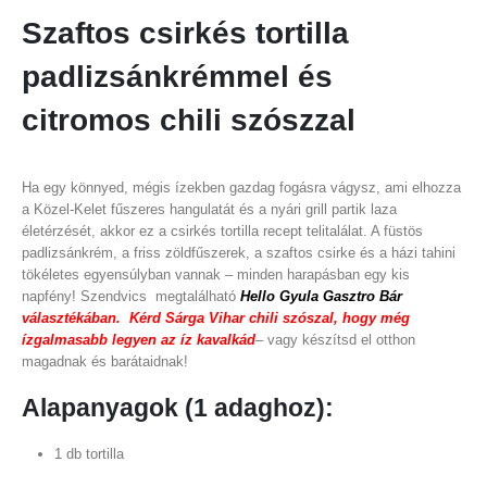
Szaftos csirkés tortilla
padlizsánkrémmel és
citromos chili szószzal
Ha egy könnyed, mégis ízekben gazdag fogásra vágysz, ami elhozza
a Közel-Kelet fűszeres hangulatát és a nyári grill partik laza
életérzését, akkor ez a csirkés tortilla recept telitalálat. A füstös
padlizsánkrém, a friss zöldfűszerek, a szaftos csirke és a házi tahini
tökéletes egyensúlyban vannak – minden harapásban egy kis
napfény! Szendvics megtalálható
Hello Gyula Gasztro Bár
választékában. Kérd Sárga Vihar chili szószal, hogy még
ízgalmasabb legyen az íz kavalkád
– vagy készítsd el otthon
magadnak és barátaidnak!
Alapanyagok (1 adaghoz):
1 db tortilla