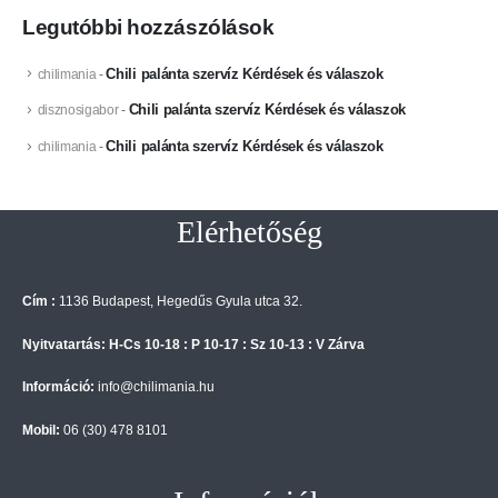
Legutóbbi hozzászólások
Chili palánta szervíz Kérdések és válaszok
chilimania
-
Chili palánta szervíz Kérdések és válaszok
disznosigabor
-
Chili palánta szervíz Kérdések és válaszok
chilimania
-
Elérhetőség
Cím :
1136 Budapest, Hegedűs Gyula utca 32.
Nyitvatartás: H-Cs 10-18 : P 10-17 : Sz 10-13 : V Zárva
Információ:
info@chilimania.hu
Mobil:
06 (30) 478 8101