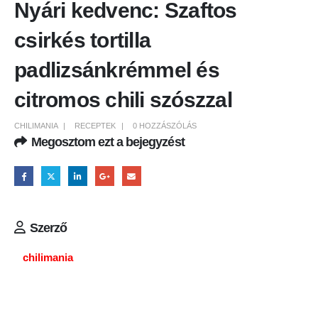
Nyári kedvenc: Szaftos
csirkés tortilla
padlizsánkrémmel és
citromos chili szószzal
CHILIMANIA
RECEPTEK
0 HOZZÁSZÓLÁS
Megosztom ezt a bejegyzést
Szerző
chilimania