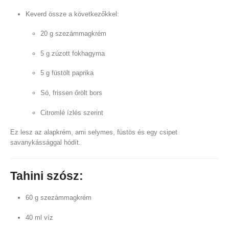
Keverd össze a következőkkel:
20 g szezámmagkrém
5 g zúzott fokhagyma
5 g füstölt paprika
Só, frissen őrölt bors
Citromlé ízlés szerint
Ez lesz az alapkrém, ami selymes, füstös és egy csipet
savanykássággal hódít.
Tahini szósz:
60 g szezámmagkrém
40 ml víz