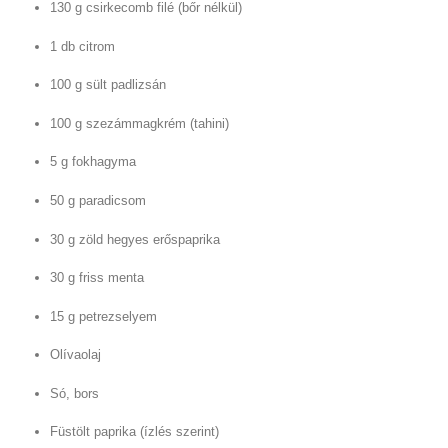
130 g csirkecomb filé (bőr nélkül)
1 db citrom
100 g sült padlizsán
100 g szezámmagkrém (tahini)
5 g fokhagyma
50 g paradicsom
30 g zöld hegyes erőspaprika
30 g friss menta
15 g petrezselyem
Olívaolaj
Só, bors
Füstölt paprika (ízlés szerint)