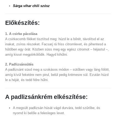
Sárga vihar chili szósz
Előkészítés:
1. A csirke pácolása
A csirkecomb filéket tisztítsd meg: húzd le a bőrét, távolítsd el az
inakat, zsíros részeket. Facsarj rá friss citromlevet, és pihentesd a
hűtőben egy órát. Közben süss meg egy egész citromot – héjastul –,
amíg kissé megpörkölődik. Hagyd kihűlni.
2. Padlizsánsütés
A padlizsánt süsd meg a szokásos módon – sütőben vagy láng fölött,
amíg kívül feketére nem pirul, belül pedig krémesre sül. Ezután húzd
le a héját, és tedd félre hűlni.
A padlizsánkrém elkészítése:
A megsült padlizsán húsát vágd durvára, tedd szűrőbe, és
nyomd ki belőle a felesleges levet.