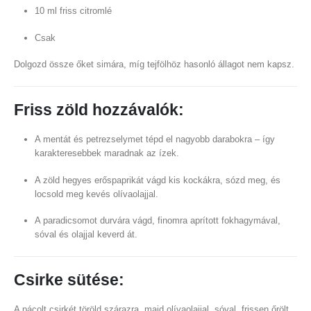
10 ml friss citromlé
Csak
Dolgozd össze őket simára, míg tejfölhöz hasonló állagot nem kapsz.
Friss zöld hozzávalók:
A mentát és petrezselymet tépd el nagyobb darabokra – így
karakteresebbek maradnak az ízek.
A zöld hegyes erőspaprikát vágd kis kockákra, sózd meg, és
locsold meg kevés olívaolajjal.
A paradicsomot durvára vágd, finomra aprított fokhagymával,
sóval és olajjal keverd át.
Csirke sütése:
A pácolt csirkét töröld szárazra, majd olívaolajjal, sóval, frissen őrölt