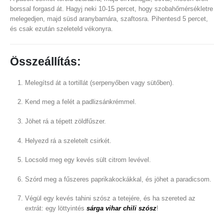
borssal forgasd át. Hagyj neki 10-15 percet, hogy szobahőmérsékletre
melegedjen, majd süsd aranybarnára, szaftosra. Pihentesd 5 percet,
és csak ezután szeleteld vékonyra.
Összeállítás:
Melegítsd át a tortillát (serpenyőben vagy sütőben).
Kend meg a felét a padlizsánkrémmel.
Jöhet rá a tépett zöldfűszer.
Helyezd rá a szeletelt csirkét.
Locsold meg egy kevés sült citrom levével.
Szórd meg a fűszeres paprikakockákkal, és jöhet a paradicsom.
Végül egy kevés tahini szósz a tetejére, és ha szereted az
extrát: egy löttyintés
sárga vihar chili szósz
!