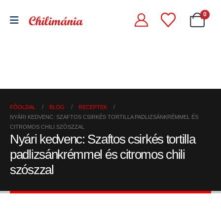
0
Chili
Szárított
szószok
Chili
chili
és
őrlemények
paprikák
krémek
FŐOLDAL
BLOG
RECEPTEK
NYÁRI KEDVENC: SZAFTOS CSIRKÉS TORTILLA PADLIZSÁNKRÉMMEL ÉS
CITROMOS CHILI SZÓSZZAL
Nyári kedvenc: Szaftos csirkés tortilla
padlizsánkrémmel és citromos chili
szószzal