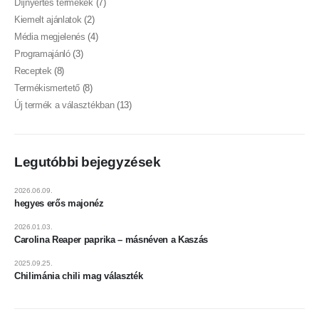
Díjnyertes termékek
(7)
Kiemelt ajánlatok
(2)
Média megjelenés
(4)
Programajánló
(3)
Receptek
(8)
Termékismertető
(8)
Új termék a választékban
(13)
Legutóbbi bejegyzések
2026.06.09.
hegyes erős majonéz
2026.01.03.
Carolina Reaper paprika – másnéven a Kaszás
2025.09.25.
Chilimánia chili mag választék