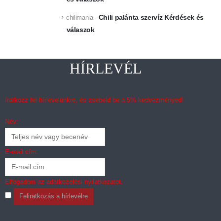
Chili palánta szervíz Kérdések és
chilimania
-
válaszok
HÍRLEVÉL
Iratkozz fel hírlevelünkre, és zsebeld be a 5% kedvezményed!
Név:
E-mail cím:
Elfogadom az
adatkezelési nyilatkozatot
.
Feliratkozás a hírlevélre