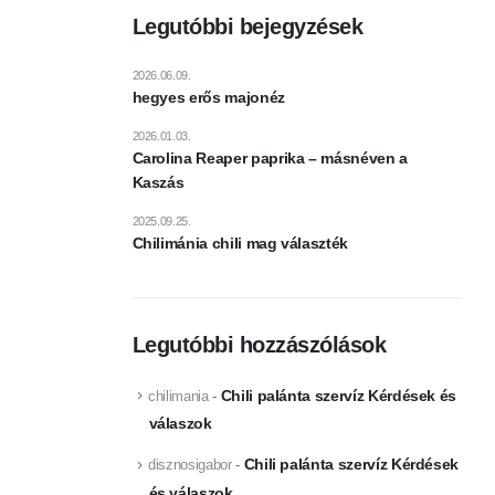
Legutóbbi bejegyzések
2026.06.09.
hegyes erős majonéz
2026.01.03.
Carolina Reaper paprika – másnéven a
Kaszás
2025.09.25.
Chilimánia chili mag választék
Legutóbbi hozzászólások
Chili palánta szervíz Kérdések és
chilimania
-
válaszok
Chili palánta szervíz Kérdések
disznosigabor
-
és válaszok