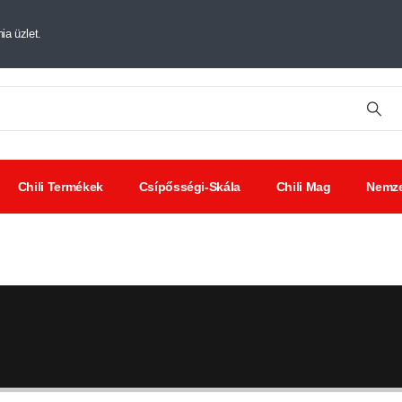
ia üzlet.
Chili Termékek
Csípősségi-Skála
Chili Mag
Nemze
tt chili
Chili
Savanyúságok
ák
kivonat