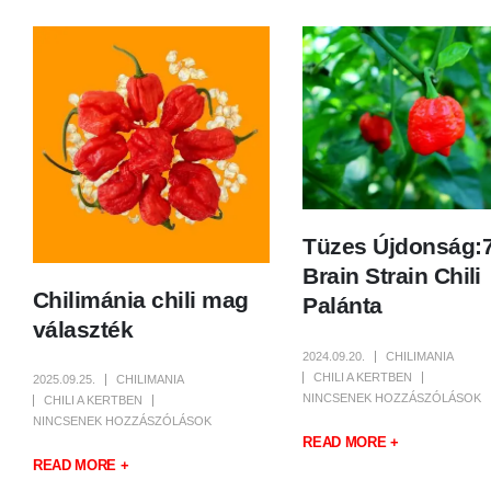
Tüzes Újdonság:7
Brain Strain Chili
Chilimánia chili mag
Palánta
választék
2024.09.20.
CHILIMANIA
CHILI A KERTBEN
2025.09.25.
CHILIMANIA
NINCSENEK HOZZÁSZÓLÁSOK
CHILI A KERTBEN
NINCSENEK HOZZÁSZÓLÁSOK
READ MORE +
READ MORE +