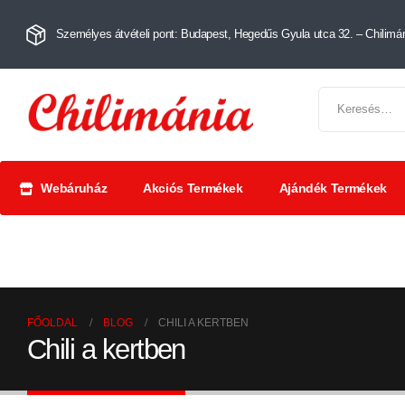
Személyes átvételi pont: Budapest, Hegedűs Gyula utca 32. – Chilimán
Webáruház
Akciós Termékek
Ajándék Termékek
Chili szószok
Chili
Száríto
és krémek
őrlemények
paprik
FŐOLDAL
BLOG
CHILI A KERTBEN
Chili a kertben