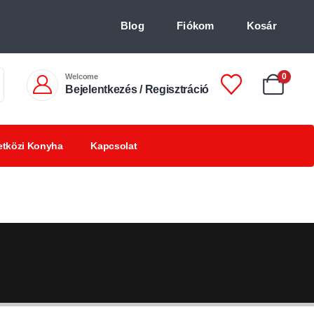
Blog
Fiókom
Kosár
Welcome
0
Bejelentkezés / Regisztráció
tközi Konyha
Kapcsolat
Chilis
Chilivel ízesített
BBQ
italok +18
finomságok
termékek