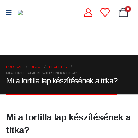
0
Chili
Szárított
szószok
Chili
chili
és
őrlemények
paprikák
krémek
FŐOLDAL
BLOG
RECEPTEK
MI A TORTILLA LAP KÉSZÍTÉSÉNEK A TITKA?
Mi a tortilla lap készítésének a titka?
Mi a tortilla lap készítésének a
titka?