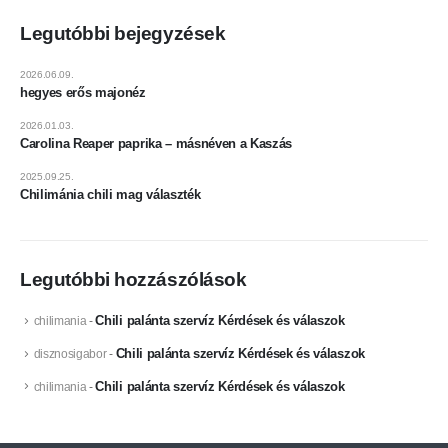
Legutóbbi bejegyzések
2026.06.09.
hegyes erős majonéz
2026.01.03.
Carolina Reaper paprika – másnéven a Kaszás
2025.09.25.
Chilimánia chili mag választék
Legutóbbi hozzászólások
Chili palánta szervíz Kérdések és válaszok
chilimania
-
Chili palánta szervíz Kérdések és válaszok
disznosigabor
-
Chili palánta szervíz Kérdések és válaszok
chilimania
-