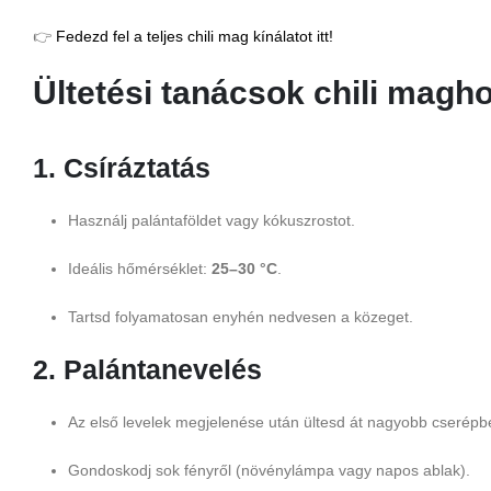
👉
Fedezd fel a teljes chili mag kínálatot itt!
Ültetési tanácsok chili magh
1. Csíráztatás
Használj palántaföldet vagy kókuszrostot.
Ideális hőmérséklet:
25–30 °C
.
Tartsd folyamatosan enyhén nedvesen a közeget.
2. Palántanevelés
Az első levelek megjelenése után ültesd át nagyobb cserépb
Gondoskodj sok fényről (növénylámpa vagy napos ablak).