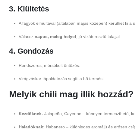
3. Kiültetés
A fagyok elmúltával (általában május közepén) kerülhet ki a
Válassz
napos, meleg helyet
, jó vízáteresztő talajjal.
4. Gondozás
Rendszeres, mérsékelt öntözés.
Virágzáskor tápoldatozás segíti a bő termést.
Melyik chili mag illik hozzád?
Kezdőknek:
Jalapeño, Cayenne – könnyen termeszthető, ko
Haladóknak:
Habanero – különleges aromájú és erősen csí