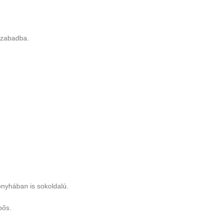
 szabadba.
nyhában is sokoldalú.
pős.