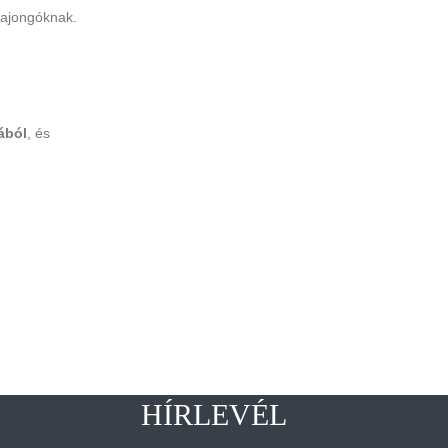
-rajongóknak.
ából
, és
HÍRLEVÉL