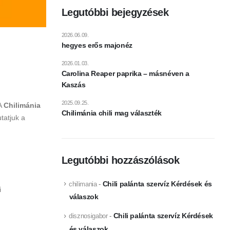
Legutóbbi bejegyzések
2026.06.09.
hegyes erős majonéz
2026.01.03.
Carolina Reaper paprika – másnéven a
Kaszás
2025.09.25.
 A
Chilimánia
Chilimánia chili mag választék
tatjuk a
Legutóbbi hozzászólások
Chili palánta szervíz Kérdések és
chilimania
-
i
válaszok
Chili palánta szervíz Kérdések
disznosigabor
-
és válaszok