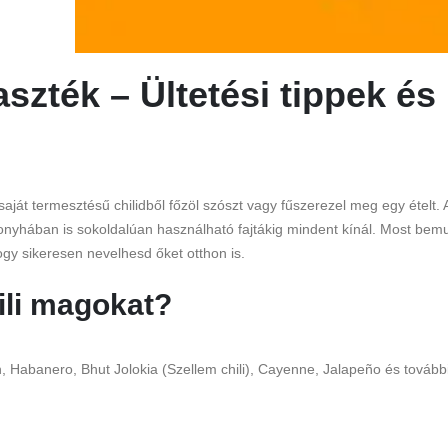
aszték – Ültetési tippek és
aját termesztésű chilidből főzöl szószt vagy fűszerezel meg egy ételt.
konyhában is sokoldalúan használható fajtákig mindent kínál. Most bemu
ogy sikeresen nevelhesd őket otthon is.
ili magokat?
, Habanero, Bhut Jolokia (Szellem chili), Cayenne, Jalapeño és tovább