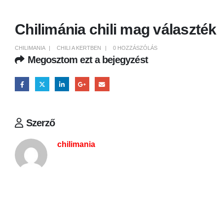
Chilimánia chili mag választék
CHILIMANIA
CHILI A KERTBEN
0 HOZZÁSZÓLÁS
Megosztom ezt a bejegyzést
Szerző
chilimania