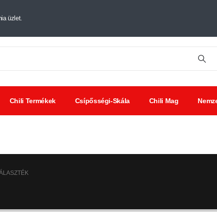
ia üzlet.
Chili Termékek
Csípősségi-Skála
Chili Mag
Nemze
tt chili
Chili
Savanyúságok
ák
kivonat
VÁLASZTÉK