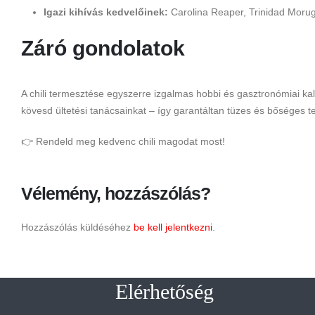
Igazi kihívás kedvelőinek:
Carolina Reaper, Trinidad Moruga 
Záró gondolatok
A chili termesztése egyszerre izgalmas hobbi és gasztronómiai ka
kövesd ültetési tanácsainkat – így garantáltan tüzes és bőséges t
👉
Rendeld meg kedvenc chili magodat most!
Vélemény, hozzászólás?
Hozzászólás küldéséhez
be kell jelentkezni
.
Elérhetőség