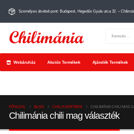
Személyes átvételi pont: Budapest, Hegedűs Gyula utca 32. – Chilimán
Webáruház
Akciós Termékek
Ajándék Termékek
Chili szószok
Chili
Száríto
és krémek
őrlemények
paprik
FŐOLDAL
BLOG
CHILI A KERTBEN
CHILIMÁNIA CHILI MAG 
Chilimánia chili mag választék