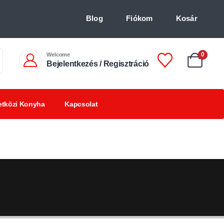
Blog
Fiókom
Kosár
Welcome
0
Bejelentkezés / Regisztráció
tközi Konyha
Kapcsolat
Chilis
Chilivel ízesített
BBQ
italok +18
finomságok
termékek