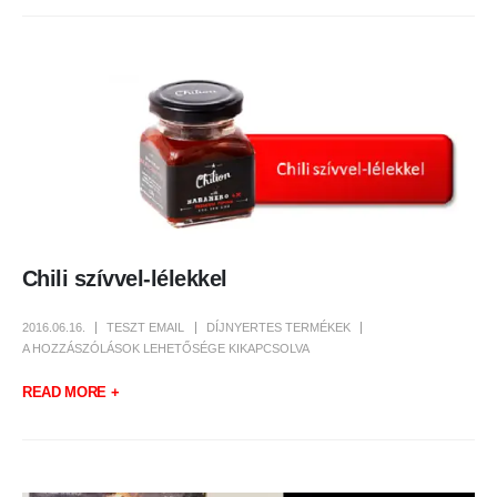
Chili szívvel-lélekkel
2016.06.16.
TESZT EMAIL
DÍJNYERTES TERMÉKEK
CHILI
A HOZZÁSZÓLÁSOK LEHETŐSÉGE KIKAPCSOLVA
SZÍVVEL-
LÉLEKKEL
BEJEGYZÉSHEZ
READ MORE +