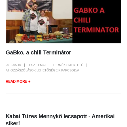
GaBko, a chili Terminátor
2016.05.10.
TESZT EMAIL
TERMÉKISMERTETŐ
GABKO,
A HOZZÁSZÓLÁSOK LEHETŐSÉGE KIKAPCSOLVA
A
CHILI
TERMINÁTOR
READ MORE +
BEJEGYZÉSHEZ
Kabai Tüzes Mennykő lecsapott - Amerikai
siker!