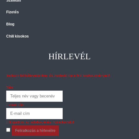
Szállítás
Fizetés
Blog
Chili kisokos
HÍRLEVÉL
Iratkozz fel hírlevelünkre, és zsebeld be a 5% kedvezményed!
Név:
E-mail cím:
Elfogadom az
adatkezelési nyilatkozatot
.
Feliratkozás a hírlevélre