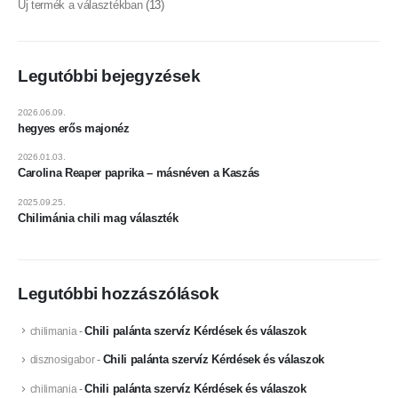
Új termék a választékban
(13)
Legutóbbi bejegyzések
2026.06.09.
hegyes erős majonéz
2026.01.03.
Carolina Reaper paprika – másnéven a Kaszás
2025.09.25.
Chilimánia chili mag választék
Legutóbbi hozzászólások
Chili palánta szervíz Kérdések és válaszok
chilimania
-
Chili palánta szervíz Kérdések és válaszok
disznosigabor
-
Chili palánta szervíz Kérdések és válaszok
chilimania
-