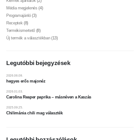
Kiemelt ajánlatok
(2)
Média megjelenés
(4)
Programajánló
(3)
Receptek
(8)
Termékismertető
(8)
Új termék a választékban
(13)
Legutóbbi bejegyzések
2026.06.09.
hegyes erős majonéz
2026.01.03.
Carolina Reaper paprika – másnéven a Kaszás
2025.09.25.
Chilimánia chili mag választék
Legutóbbi hozzászólások