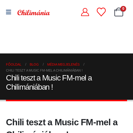
0
Chili
Szárított
szószok
Chili
chili
és
őrlemények
paprikák
krémek
FŐOLDAL
BLOG
MÉDIA MEGJELENÉS
CHILI TESZT A MUSIC FM-MEL A CHILIMÁNIÁBAN !
Chili teszt a Music FM-mel a
Chilimániában !
Chili teszt a Music FM-mel a