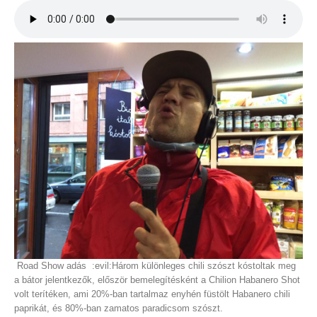
Road Show adás :evil:Három különleges chili szószt kóstoltak meg
a bátor jelentkezők, először bemelegítésként a
Chilion Habanero Shot
volt terítéken, ami 20%-ban tartalmaz enyhén füstölt Habanero chili
paprikát, és 80%-ban zamatos paradicsom szószt.