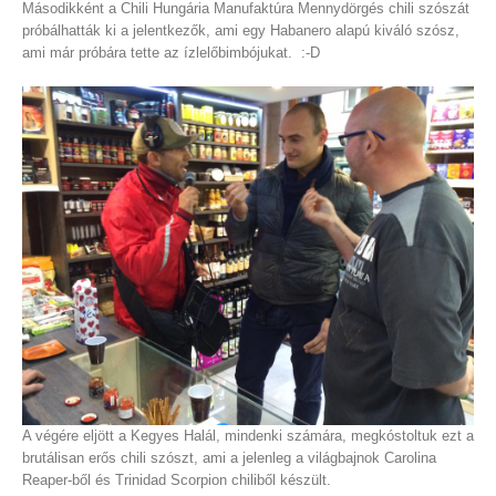
Másodikként a
Chili Hungária Manufaktúra Mennydörgés
chili szószát
próbálhatták ki a jelentkezők, ami egy Habanero alapú kiváló szósz,
ami már próbára tette az ízlelőbimbójukat. :-D
A végére eljött a
Kegyes Halál
, mindenki számára, megkóstoltuk ezt a
brutálisan erős chili szószt, ami a jelenleg a világbajnok
Carolina
Reaper
-ből és
Trinidad Scorpion
chiliből készült.