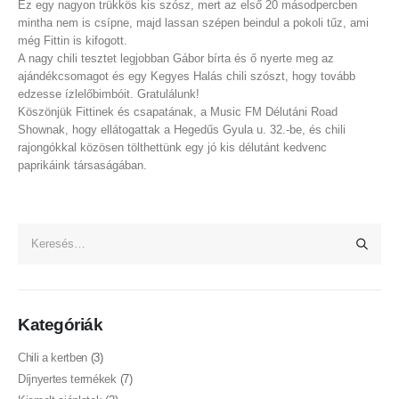
Ez egy nagyon trükkös kis szósz, mert az első 20 másodpercben
mintha nem is csípne, majd lassan szépen beindul a pokoli tűz, ami
még Fittin is kifogott.
A nagy chili tesztet legjobban Gábor bírta és ő nyerte meg az
ajándékcsomagot és egy Kegyes Halás chili szószt, hogy tovább
edzesse ízlelőbimbóit. Gratulálunk!
Köszönjük Fittinek és csapatának, a
Music FM Délutáni Road
Shownak
, hogy ellátogattak a Hegedűs Gyula u. 32.-be, és chili
rajongókkal közösen tölthettünk egy jó kis délutánt kedvenc
paprikáink társaságában.
Kategóriák
Chili a kertben
(3)
Díjnyertes termékek
(7)