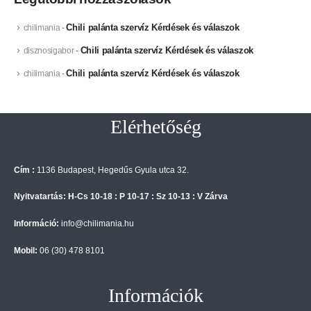
Chili palánta szervíz Kérdések és válaszok
chilimania
-
Chili palánta szervíz Kérdések és válaszok
disznosigabor
-
Chili palánta szervíz Kérdések és válaszok
chilimania
-
Elérhetőség
Cím :
1136 Budapest, Hegedűs Gyula utca 32.
Nyitvatartás: H-Cs 10-18 : P 10-17 : Sz 10-13 : V Zárva
Információ:
info@chilimania.hu
Mobil:
06 (30) 478 8101
Információk