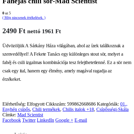
Fahéjas chili sör-Mad Scientist
0
az 5
( Még nincsenek értékelések. )
2490
Ft
nettó
1961
Ft
Üdvözöljük A Sárkány Háza világában, ahol az ízek találkoznak a
szenvedéllyel! A Fekete Tanács egy különleges stout sör, melyet a
fahéj és csili izgalmas kombinációja tesz felejthetetlenné. Ez a sör nem
csak egy ital, hanem egy élmény, amely magával ragadja az
érzékeket.
Elérhetőség:
Elfogyott
Cikkszám:
599862668686
Kategóriák:
01.,
Enyhén csípős
,
Chili termékek
,
Chilis italok +18
,
Csípősségi-Skála
Címke:
Mad Scientist
Facebook
Twitter
LinkedIn
Google +
E-mail