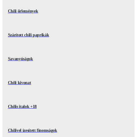
Chili őrlemények
Szárított chili paprikák
Savanyúságok
Chili kivonat
Chilis italok +18
Chilivel ízesített finomságok