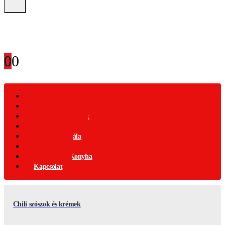
0
0
Webáruház
Akciós Termékek
Ajándék Termékek
Chili Termékek
Csípősségi-Skála
Chili Mag
Nemzetközi Konyha
Kapcsolat
Chili szószok és krémek