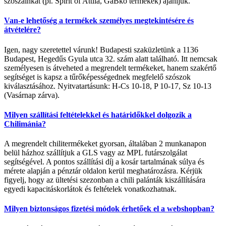
szószainkat (pl. Spirit of Attila, GaBko termékek) ajánljuk.
Van-e lehetőség a termékek személyes megtekintésére és
átvételére?
Igen, nagy szeretettel várunk! Budapesti szaküzletünk a 1136
Budapest, Hegedűs Gyula utca 32. szám alatt található. Itt nemcsak
személyesen is átveheted a megrendelt termékeket, hanem szakértő
segítséget is kapsz a tűrőképességednek megfelelő szószok
kiválasztásához. Nyitvatartásunk: H-Cs 10-18, P 10-17, Sz 10-13
(Vasárnap zárva).
Milyen szállítási feltételekkel és határidőkkel dolgozik a
Chilimánia?
A megrendelt chilitermékeket gyorsan, általában 2 munkanapon
belül házhoz szállítjuk a GLS vagy az MPL futárszolgálat
segítségével. A pontos szállítási díj a kosár tartalmának súlya és
mérete alapján a pénztár oldalon kerül meghatározásra. Kérjük
figyelj, hogy az ültetési szezonban a chili palánták kiszállítására
egyedi kapacitáskorlátok és feltételek vonatkozhatnak.
Milyen biztonságos fizetési módok érhetőek el a webshopban?