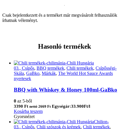
Csak bejelentkezett és a terméket már megvásárolt felhasználók
írhatnak véleményt.
Hasonló termékek
03., Csípős
,
BBQ termékek
,
Chili termékek
,
Csípősségi-
Skála
,
GaBko
,
Márkák
,
The World Hot Sauce Awards
nyertesek
BBQ with Whiskey & Honey 100ml-GaBko
0
az 5-ből
3390
Ft
Egységár:33.900Ft/l
nettó
2669
Ft
Kosárba teszem
Gyorsnézet
03., Csípős
,
Chili szószok és krémek
,
Chili termékek
,