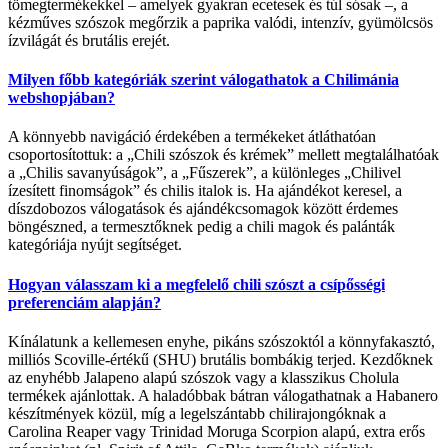
tömegtermékekkel – amelyek gyakran ecetesek és túl sósak –, a
kézműves szószok megőrzik a paprika valódi, intenzív, gyümölcsös
ízvilágát és brutális erejét.
Milyen főbb kategóriák szerint válogathatok a Chilimánia
webshopjában?
A könnyebb navigáció érdekében a termékeket átláthatóan
csoportosítottuk: a „Chili szószok és krémek” mellett megtalálhatóak
a „Chilis savanyúságok”, a „Fűszerek”, a különleges „Chilivel
ízesített finomságok” és chilis italok is. Ha ajándékot keresel, a
díszdobozos válogatások és ajándékcsomagok között érdemes
böngészned, a termesztőknek pedig a chili magok és palánták
kategóriája nyújt segítséget.
Hogyan válasszam ki a megfelelő chili szószt a csípősségi
preferenciám alapján?
Kínálatunk a kellemesen enyhe, pikáns szószoktól a könnyfakasztó,
milliós Scoville-értékű (SHU) brutális bombákig terjed. Kezdőknek
az enyhébb Jalapeno alapú szószok vagy a klasszikus Cholula
termékek ajánlottak. A haladóbbak bátran válogathatnak a Habanero
készítmények közül, míg a legelszántabb chilirajongóknak a
Carolina Reaper vagy Trinidad Moruga Scorpion alapú, extra erős