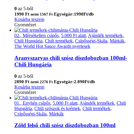
0
az 5-ből
1990
Ft
Egységár:1990Ft/db
nettó
1567
Ft
Kosárba teszem
Gyorsnézet
02., Mérsékelten csípős
,
5.000 Ft alatt
,
Ajándék termékek
,
Chili Hungária
,
Chili termékek
,
Csípősségi-Skála
,
Márkák
,
The World Hot Sauce Awards nyertesek
Aranyszarvas chili szósz díszdobozban 100ml-
Chili Hungária
0
az 5-ből
2890
Ft
Egységár:2.890Ft/db
nettó
2276
Ft
Kosárba teszem
Gyorsnézet
01., Enyhén csípős
,
5.000 Ft alatt
,
Ajándék termékek
,
Chili
Hungária
,
Chili szószok és krémek
,
Chili termékek
,
Csípősségi-Skála
,
Márkák
Zöld felső chili szósz díszdobozban 100ml