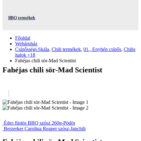
BBQ termékek
Főoldal
Webáruház
Csípősségi-Skála
,
Chili termékek
,
01., Enyhén csípős
,
Chilis
italok +18
Fahéjas chili sör-Mad Scientist
Fahéjas chili sör-Mad Scientist
Édes füstös BBQ szósz 260g-Pödör
Berzerker Carolina Reaper szósz-Janchili