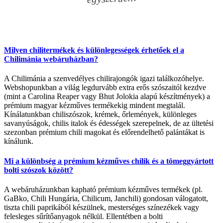
Milyen chilitermékek és különlegességek érhetőek el a
Chilimánia webáruházban?
A Chilimánia a szenvedélyes chilirajongók igazi találkozóhelye.
Webshopunkban a világ legdurvább extra erős szószaitól kezdve
(mint a Carolina Reaper vagy Bhut Jolokia alapú készítmények) a
prémium magyar kézműves termékekig mindent megtalál.
Kínálatunkban chiliszószok, krémek, őrlemények, különleges
savanyúságok, chilis italok és édességek szerepelnek, de az ültetési
szezonban prémium chili magokat és előrendelhető palántákat is
kínálunk.
Mi a különbség a prémium kézműves chilik és a tömeggyártott
bolti szószok között?
A webáruházunkban kapható prémium kézműves termékek (pl.
GaBko, Chili Hungária, Chilicum, Janchili) gondosan válogatott,
tiszta chili paprikából készülnek, mesterséges színezékek vagy
felesleges sűrítőanyagok nélkül. Ellentétben a bolti