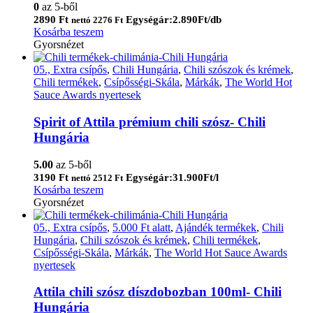
0
az 5-ből
2890
Ft
Egységár:2.890Ft/db
nettó
2276
Ft
Kosárba teszem
Gyorsnézet
05., Extra csípős
,
Chili Hungária
,
Chili szószok és krémek
,
Chili termékek
,
Csípősségi-Skála
,
Márkák
,
The World Hot
Sauce Awards nyertesek
Spirit of Attila prémium chili szósz- Chili
Hungária
5.00
az 5-ből
3190
Ft
Egységár:31.900Ft/l
nettó
2512
Ft
Kosárba teszem
Gyorsnézet
05., Extra csípős
,
5.000 Ft alatt
,
Ajándék termékek
,
Chili
Hungária
,
Chili szószok és krémek
,
Chili termékek
,
Csípősségi-Skála
,
Márkák
,
The World Hot Sauce Awards
nyertesek
Attila chili szósz díszdobozban 100ml- Chili
Hungária