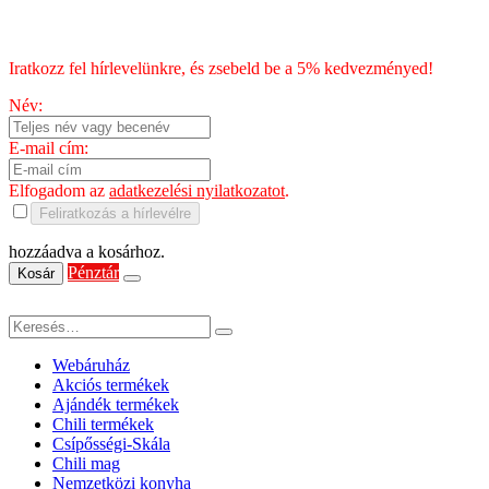
HÍRLEVÉL
Iratkozz fel hírlevelünkre, és zsebeld be a 5% kedvezményed!
Név:
E-mail cím:
Elfogadom az
adatkezelési nyilatkozatot
.
Feliratkozás a hírlevélre
hozzáadva a kosárhoz.
Pénztár
Kosár
Webáruház
Akciós termékek
Ajándék termékek
Chili termékek
Csípősségi-Skála
Chili mag
Nemzetközi konyha