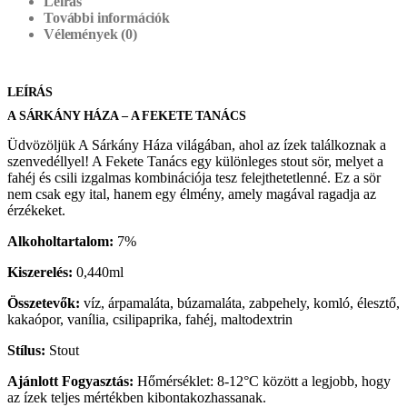
Leírás
További információk
Vélemények (0)
LEÍRÁS
A SÁRKÁNY HÁZA – A FEKETE TANÁCS
Üdvözöljük A Sárkány Háza világában, ahol az ízek találkoznak a
szenvedéllyel! A Fekete Tanács egy különleges stout sör, melyet a
fahéj és csili izgalmas kombinációja tesz felejthetetlenné. Ez a sör
nem csak egy ital, hanem egy élmény, amely magával ragadja az
érzékeket.
Alkoholtartalom:
7%
Kiszerelés:
0,440ml
Összetevők:
víz, árpamaláta, búzamaláta, zabpehely, komló, élesztő,
kakaópor, vanília, csilipaprika, fahéj, maltodextrin
Stílus:
Stout
Ajánlott Fogyasztás:
Hőmérséklet: 8-12°C között a legjobb, hogy
az ízek teljes mértékben kibontakozhassanak.