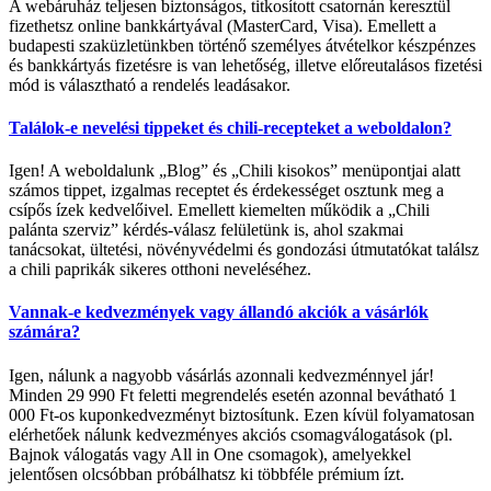
A webáruház teljesen biztonságos, titkosított csatornán keresztül
fizethetsz online bankkártyával (MasterCard, Visa). Emellett a
budapesti szaküzletünkben történő személyes átvételkor készpénzes
és bankkártyás fizetésre is van lehetőség, illetve előreutalásos fizetési
mód is választható a rendelés leadásakor.
Találok-e nevelési tippeket és chili-recepteket a weboldalon?
Igen! A weboldalunk „Blog” és „Chili kisokos” menüpontjai alatt
számos tippet, izgalmas receptet és érdekességet osztunk meg a
csípős ízek kedvelőivel. Emellett kiemelten működik a „Chili
palánta szerviz” kérdés-válasz felületünk is, ahol szakmai
tanácsokat, ültetési, növényvédelmi és gondozási útmutatókat találsz
a chili paprikák sikeres otthoni neveléséhez.
Vannak-e kedvezmények vagy állandó akciók a vásárlók
számára?
Igen, nálunk a nagyobb vásárlás azonnali kedvezménnyel jár!
Minden 29 990 Ft feletti megrendelés esetén azonnal bevátható 1
000 Ft-os kuponkedvezményt biztosítunk. Ezen kívül folyamatosan
elérhetőek nálunk kedvezményes akciós csomagválogatások (pl.
Bajnok válogatás vagy All in One csomagok), amelyekkel
jelentősen olcsóbban próbálhatsz ki többféle prémium ízt.