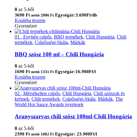
0
az 5-ből
3690
Ft
Egységár:3.690Ft/db
nettó
2906
Ft
Kosárba teszem
Gyorsnézet
01., Enyhén csípős
,
BBQ termékek
,
Chili Hungária
,
Chili
termékek
,
Csípősségi-Skála
,
Márkák
BBQ szósz 100 ml – Chili Hungária
0
az 5-ből
1690
Ft
Egységár:16.900Ft/l
nettó
1331
Ft
Kosárba teszem
Gyorsnézet
02., Mérsékelten csípős
,
Chili Hungária
,
Chili szószok és
krémek
,
Chili termékek
,
Csípősségi-Skála
,
Márkák
,
The
World Hot Sauce Awards nyertesek
Aranyszarvas chili szósz 100ml-Chili Hungária
0
az 5-ből
2390
Ft
Egységár: 23.900Ft/l
nettó
1882
Ft