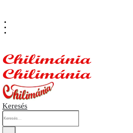
Személyes átvételi pont: Budapest, Hegedűs Gyula utca 32. – Chilimánia üzlet.
Blog
Fiókom
Kosár
Keresés