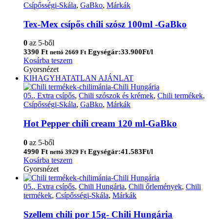
Csípősségi-Skála
,
GaBko
,
Márkák
Tex-Mex csípős chili szósz 100ml -GaBko
0
az 5-ből
3390
Ft
Egységár:33.900Ft/l
nettó
2669
Ft
Kosárba teszem
Gyorsnézet
KIHAGYHATATLAN AJÁNLAT
05., Extra csípős
,
Chili szószok és krémek
,
Chili termékek
,
Csípősségi-Skála
,
GaBko
,
Márkák
Hot Pepper chili cream 120 ml-GaBko
0
az 5-ből
4990
Ft
Egységár:41.583Ft/l
nettó
3929
Ft
Kosárba teszem
Gyorsnézet
05., Extra csípős
,
Chili Hungária
,
Chili őrlemények
,
Chili
termékek
,
Csípősségi-Skála
,
Márkák
Szellem chili por 15g- Chili Hungária