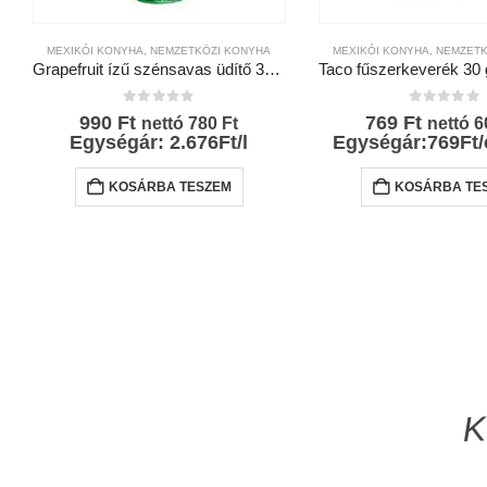
MEXIKÓI KONYHA
,
NEMZETKÖZI KONYHA
MEXIKÓI KONYHA
,
NEMZETK
Grapefruit ízű szénsavas üdítő 370ml- Jarritos
0
az 5-ből
0
az 5-bő
990
Ft
769
Ft
nettó
780
Ft
nettó
6
Egységár: 2.676Ft/l
Egységár:769Ft
KOSÁRBA TESZEM
KOSÁRBA TE
K