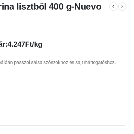
rina lisztből 400 g-Nuevo
r:4.247Ft/kg
kiválóan passzol salsa szószokhoz és sajt mártogatóshoz.