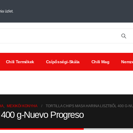
ia üzlet.
Chili Termékek
Csípősségi-Skála
Chili Mag
Nemze
tt chili
Chili
Savanyúságok
ák
kivonat
HA
,
MEXIKÓI KONYHA
TORTILLA CHIPS MASA HARINA LISZTBŐL 400 G
ől 400 g-Nuevo Progreso