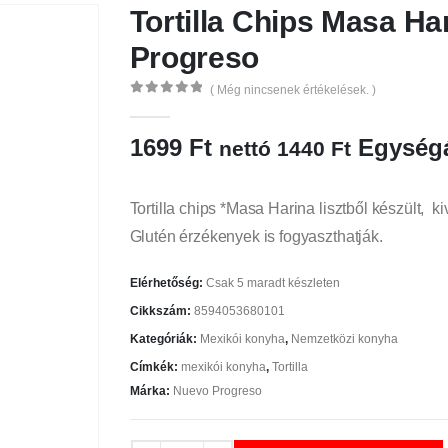
Tortilla Chips Masa Ha
Progreso
( Még nincsenek értékelések. )
0
az 5
1699
Ft
Egységá
nettó
1440
Ft
Tortilla chips *Masa Harina lisztből készült, 
Glutén érzékenyek is fogyaszthatják.
Elérhetőség:
Csak 5 maradt készleten
Cikkszám:
8594053680101
Kategóriák:
Mexikói konyha
,
Nemzetközi konyha
Címkék:
mexikói konyha
,
Tortilla
Márka:
Nuevo Progreso