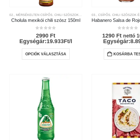
02., MÉRSÉKELTEN CSÍPŐS
,
CHILI SZÓSZOK ÉS KRÉMEK
03., CSÍPŐS
,
CHILI TERMÉKEK
,
CHILI SZÓSZOK 
,
CSÍPŐ
Cholula mexikói chili szósz 150ml
0
az 5-ből
0
az 5-bő
2990
Ft
1290
Ft
nettó
1
Egységár:19.933Ft/l
Egységár:8.89
Ennek
OPCIÓK VÁLASZTÁSA
KOSÁRBA TE
a
terméknek
több
variációja
van.
A
változatok
a
termékoldalon
választhatók
ki