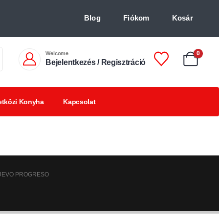
Blog
Fiókom
Kosár
Welcome
0
Bejelentkezés / Regisztráció
tközi Konyha
Kapcsolat
Chilis
Chilivel ízesített
BBQ
italok +18
finomságok
termékek
-NUEVO PROGRESO