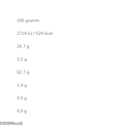
100 gramm
2718 kJ / 520 kcal
26,7 g
2,5 g
62,7 g
1,4 g
6,5 g
0,8 g
J/2000kcal)