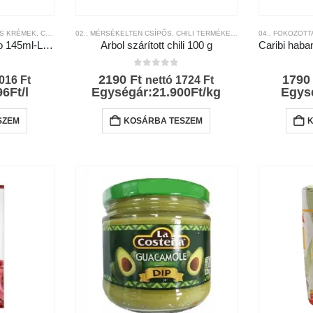
ÉS KRÉMEK
SSÉGI-SKÁLA
,
CHILI TERMÉKEK
,
MÁRKÁK
02., MÉRSÉKELTEN CSÍPŐS
,
MEXIKÓI KONYHA
,
CSÍPŐSSÉGI-SKÁLA
,
NEMZETKÖZI KONYHA
,
,
CHILI TERMÉKEK
MÁRKÁK
,
MEXIKÓI KONYHA
,
NEMZETKÖZI MÁRKÁK
,
CSÍPŐSSÉGI-SKÁLA
04., FOKOZOTT
,
NEMZETK
Habanero Salsa de Rojo 145ml-La Costeña
Arbol szárított chili 100 g
l
0
az 5-ből
2190
Ft
179
016
Ft
nettó
1724
Ft
6Ft/l
Egységár:21.900Ft/kg
Egysé
SZEM
KOSÁRBA TESZEM