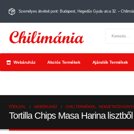
Személyes átvételi pont: Budapest, Hegedűs Gyula utca 32. – Chilimán
Webáruház
Akciós Termékek
Ajándék Termékek
Chili szószok
Chili
Száríto
és krémek
őrlemények
paprik
FŐOLDAL
WEBÁRUHÁZ
CHILI TERMÉKEK
,
NEMZETKÖZI KONY
Tortilla Chips Masa Harina lisztb