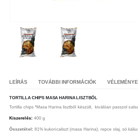
LEÍRÁS
TOVÁBBI INFORMÁCIÓK
VÉLEMÉNYEK
TORTILLA CHIPS MASA HARINA LISZTBŐL
Tortilla chips *Masa Harina lisztből készült, kiválóan passzol sa
Kiszerelés:
400 g
Összetétel:
81% kukoricaliszt (masa Harina), repce olaj, só káli