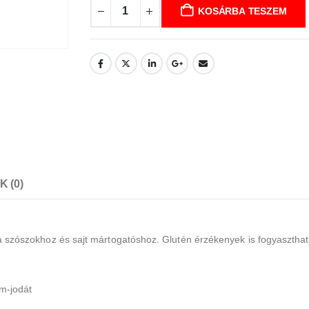
KOSÁRBA TESZEM
 (0)
lsa szószokhoz és sajt mártogatóshoz. Glutén érzékenyek is fogyaszthat
um-jodát