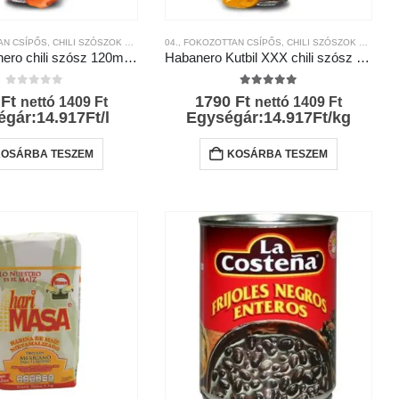
AN CSÍPŐS
ÖZI KONYHA
,
MÁRKÁK
,
MEXIKÓI KONYHA
,
CHILI SZÓSZOK ÉS KRÉMEK
,
NEMZETKÖZI MÁRKÁK
,
NEMZETKÖZI KONYHA
04., FOKOZOTTAN CSÍPŐS
,
CHILI TERMÉKEK
,
NEMZETKÖZI MÁRKÁK
,
CSÍPŐSSÉGI-SKÁLA
,
CHILI SZÓSZOK ÉS KRÉMEK
,
SZÁRÍTOTT C
,
MÁRKÁK
Caribi habanero chili szósz 120ml- El Yucateco
Habanero Kutbil XXX chili szósz 120ml- El Yucateco
0
az 5-ből
5.00
az 5-ből
0
Ft
1790
Ft
nettó
1409
Ft
nettó
1409
Ft
gár:14.917Ft/l
Egységár:14.917Ft/kg
KOSÁRBA TESZEM
KOSÁRBA TESZEM