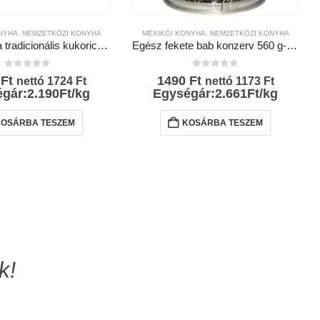
NYHA
,
NEMZETKÖZI KONYHA
MEXIKÓI KONYHA
,
NEMZETKÖZI KONYHA
Masa harina tradicionális kukoricaliszt 1000g
Egész fekete bab konzerv 560 g- La Costeña
0
az 5-ből
0
az 5-ből
0
Ft
1490
Ft
nettó
1724
Ft
nettó
1173
Ft
gár:2.190Ft/kg
Egységár:2.661Ft/kg
KOSÁRBA TESZEM
KOSÁRBA TESZEM
k!