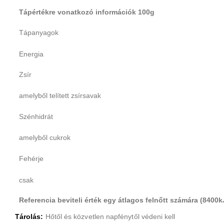
Tápértékre vonatkozó információk 100g
Tápanyagok
Energia
Zsír
amelyből telített zsírsavak
Szénhidrát
amelyből cukrok
Fehérje
csak
Referencia beviteli érték egy átlagos felnőtt számára (8400k
Tárolás:
Hőtől és közvetlen napfénytől védeni kell