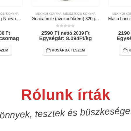
ÖZI KONYHA
MEXIKÓI KONYHA
,
NEMZETKÖZI KONYHA
MEXIKÓI KO
Taco fűszerkeverék 30 g-Nuevo Progreso
Guacamole (avokádókrém) 320g-La Costeña
l
0
az 5-ből
2590
Ft
219
06
Ft
nettó
2039
Ft
/csomag
Egységár: 8.094Ft/kg
Egysé
SZEM
KOSÁRBA TESZEM
Rólunk írták
önnyek, tesztek és büszkesége