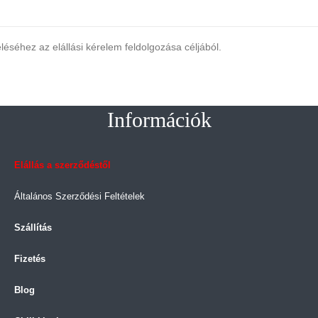
éséhez az elállási kérelem feldolgozása céljából.
Információk
Elállás a szerződéstől
Általános Szerződési Feltételek
Szállítás
Fizetés
Blog