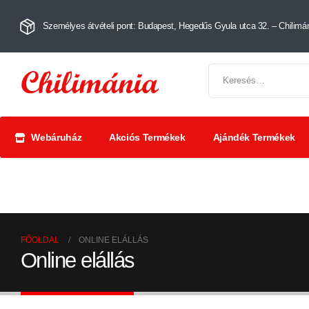
Személyes átvételi pont: Budapest, Hegedűs Gyula utca 32. – Chilimán
Webáruház
Akciós Termékek
Ajándék Termékek
Chili szószok
Chili
Száríto
és krémek
őrlemények
paprik
FŐOLDAL
ONLINE ELÁLLÁS
Online elállás