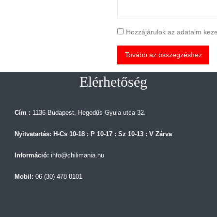
Hozzájárulok az adataim kezel
Tovább az összegzéshez
Elérhetőség
Cím :
1136 Budapest, Hegedűs Gyula utca 32.
Nyitvatartás: H-Cs 10-18 : P 10-17 : Sz 10-13 : V Zárva
Információ:
info@chilimania.hu
Mobil:
06 (30) 478 8101