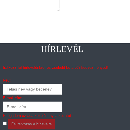
HÍRLEVÉL
Iratkozz fel hírlevelünkre, és zsebeld be a 5% kedvezményed!
Név:
E-mail cím:
Elfogadom az
adatkezelési nyilatkozatot
.
Feliratkozás a hírlevélre