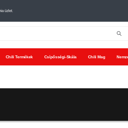
ia üzlet.
Chili Termékek
Csípősségi-Skála
Chili Mag
Nemze
tt chili
Chili
Savanyúságok
ák
kivonat