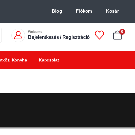
Blog
Fiókom
Kosár
Welcome
0
Bejelentkezés / Regisztráció
tközi Konyha
Kapcsolat
Chilis
Chilivel ízesített
BBQ
italok +18
finomságok
termékek