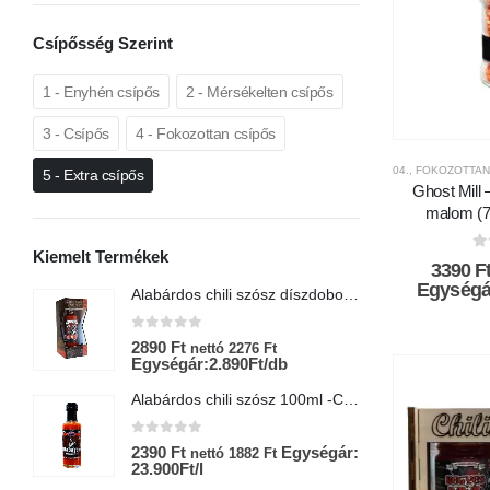
Csípősség Szerint
1 - Enyhén csípős
2 - Mérsékelten csípős
3 - Csípős
4 - Fokozottan csípős
04., FOKOZOTTAN
5 - Extra csípős
Ghost Mill –
malom (75
Kiemelt Termékek
0
3390
F
Egységár
Alabárdos chili szósz díszdobozban-Chili Hungária
0
az 5-ből
0
2890
Ft
6
nettó
2276
Ft
Egységár:2.890Ft/db
E
Alabárdos chili szósz 100ml -Chili Hungária
0
az 5-ből
0
2390
Ft
Egységár:
2
nettó
1882
Ft
23.900Ft/l
E