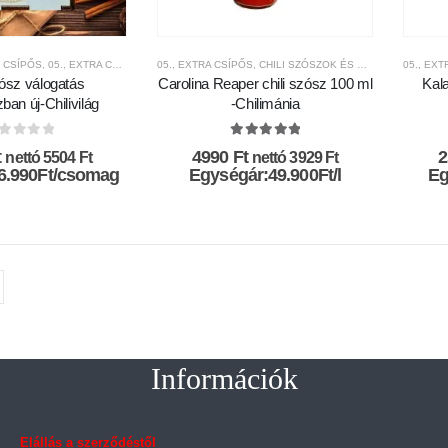
 CSÍPŐS
,
05., EXTRA CSÍPŐS
,
5.000FT-9.999FT KÖZÖTT
05., EXTRA CSÍPŐS
,
CHILI SZÓSZOK ÉS KRÉMEK
,
AJÁNDÉK TERMÉKEK
,
CHILI SZÓ
,
05., EX
CHILI 
zósz válogatás
Carolina Reaper chili szósz 100 ml
Kala
ban új-Chilivilág
-Chilimánia
az 5-ből
5.00
az 5-ből
t
4990
Ft
nettó
5504
Ft
nettó
3929
Ft
6.990Ft/csomag
Egységár:49.900Ft/l
Eg
Információk
Elállás a szerződéstől