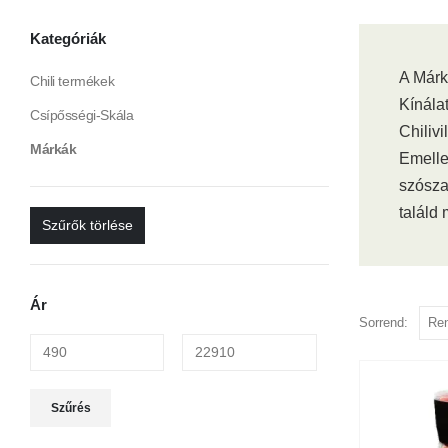
Kategóriák
A Márk
Chili termékek
Kínála
Csípősségi-Skála
Chiliv
Márkák
Emellet
szósza
találd 
Szűrők törlése
Ár
Sorrend:
Min
Max
Szűrés
ár
ár