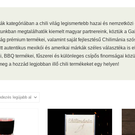
ák kategóriában a chili világ legismertebb hazai és nemzetközi 
tunkban megtalálhatók kiemelt magyar partnereink, köztük a GaBk
ilág prémium termékei, valamint saját fejlesztésű Chilimánia s
t autentikus mexikói és amerikai márkák széles választéka is el
i, BBQ termékei, fűszerei és különleges csípős finomságai közü
meg a hozzád legjobban illő chili termékeket egy helyen!