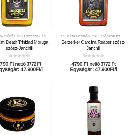
-SKÁLA
TRA CSÍPŐS
TERMÉKEK
,
MÁRKÁK
,
CSÍPŐSSÉGI-SKÁLA
,
CHILI SZÓSZOK ÉS KRÉMEK
,
JANCHILI
,
,
05., EXTRA CSÍPŐS
CHILI TERMÉKEK
MÁRKÁK
,
CSÍPŐSSÉGI-SKÁLA
,
CHILI SZÓSZOK ÉS KRÉMEK
,
JANCHILI
lm Death Trinidad Moruga
Berzerker Carolina Reaper szósz-
szósz-Janchili
Janchili
0
az 5-ből
0
az 5-ből
4790
Ft
4790
Ft
nettó
3772
Ft
nettó
3772
Ft
gységár: 47.900Ft/l
Egységár: 47.900Ft/l