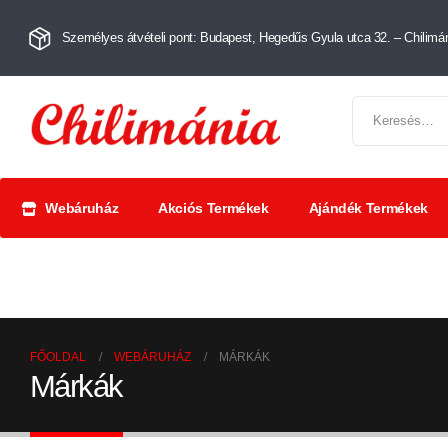
Személyes átvételi pont: Budapest, Hegedűs Gyula utca 32. – Chilimán
Webáruház
Akciós Termékek
Ajándék Termékek
Chili szószok
Chili
Száríto
és krémek
őrlemények
paprik
FŐOLDAL
WEBÁRUHÁZ
MÁRKÁK
Márkák