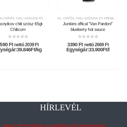
SZOK ÉS KRÉMEK
TRA CSÍPŐS
TERMÉKEK
,
CHILIMÁNIA
,
CHILI SZÓSZOK ÉS KRÉMEK
,
CHILI TERMÉKEK
,
CSÍPŐSSÉGI-SKÁLA
,
CHILIVILÁG
,
03., CSÍPŐS
CHILI TERMÉKEK
,
MÁRKÁK
,
CSÍPŐSSÉGI-SKÁLA
,
CHILI SZÓSZOK ÉS KRÉMEK
,
CHILICUM
,
,
CSÍPŐSSÉGI-SKÁL
MÁRKÁK
,
CHILI
snyikov chili szósz 65gl-
Junkies offical "Van Pardon!"
Chilicum
blueberry hot sauce
0
az 5-ből
0
az 5-ből
2590
Ft
3390
Ft
nettó
2039
Ft
nettó
2669
Ft
ységár:39.846Ft/kg
Egységár:33.900Ft/l
HÍRLEVÉL
Iratkozz fel hírlevelünkre, és zsebeld be a 5% kedvezményed!