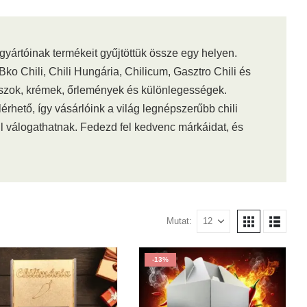
gyártóinak termékeit gyűjtöttük össze egy helyen.
o Chili, Chili Hungária, Chilicum, Gasztro Chili és
zószok, krémek, őrlemények és különlegességek.
érhető, így vásárlóink a világ legnépszerűbb chili
l válogathatnak. Fedezd fel kedvenc márkáidat, és
Mutat:
-13%