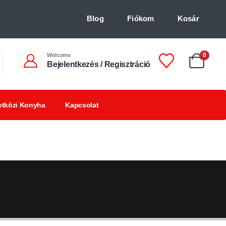
Blog
Fiókom
Kosár
Welcome
0
Bejelentkezés / Regisztráció
tközi Konyha
Kapcsolat
Chilis
Chilivel ízesített
BBQ
italok +18
finomságok
termékek