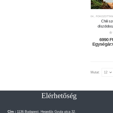
04., FOKOZOTTAN
Chili s
díszdoboz
0
6990
F
Egységár:
Mutat:
Elérhetőség
Cím :
1136 Budapest, Hegedűs Gyula utca 32.