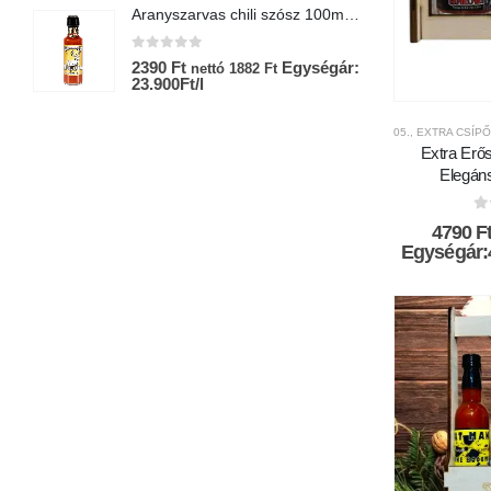
Aranyszarvas chili szósz 100ml-Chili Hungária
0
az 5-ből
0
2390
Ft
Egységár:
9
nettó
1882
Ft
23.900Ft/l
E
05., EXTRA CSÍP
Extra Erős
Elegán
0
4790
F
Egységár: