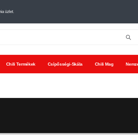
ia üzlet.
Chili Termékek
Csípősségi-Skála
Chili Mag
Nemze
tt chili
Chili
Savanyúságok
ák
kivonat