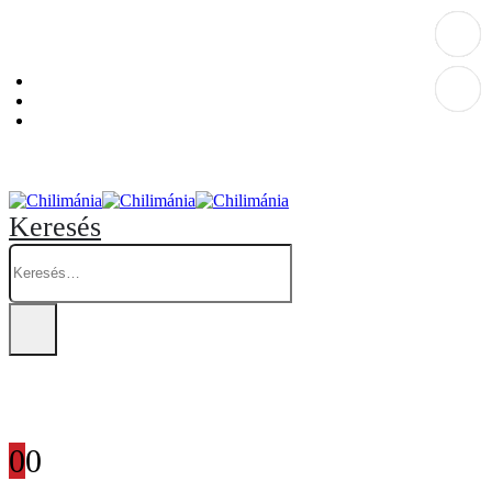
Személyes átvételi pont: Budapest, Hegedűs Gyula utca 32. – Chilimánia üzlet.
Blog
Fiókom
Kosár
Keresés
0
0