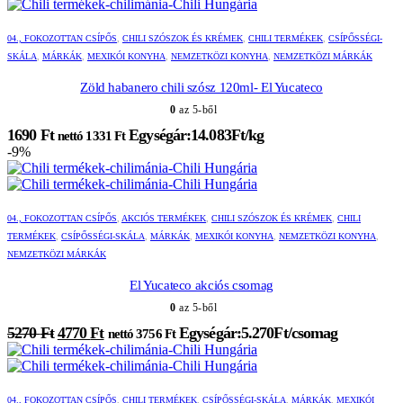
04., FOKOZOTTAN CSÍPŐS
,
CHILI SZÓSZOK ÉS KRÉMEK
,
CHILI TERMÉKEK
,
CSÍPŐSSÉGI-
SKÁLA
,
MÁRKÁK
,
MEXIKÓI KONYHA
,
NEMZETKÖZI KONYHA
,
NEMZETKÖZI MÁRKÁK
Zöld habanero chili szósz 120ml- El Yucateco
0
az 5-ből
1690
Ft
Egységár:14.083Ft/kg
nettó
1331
Ft
-9%
04., FOKOZOTTAN CSÍPŐS
,
AKCIÓS TERMÉKEK
,
CHILI SZÓSZOK ÉS KRÉMEK
,
CHILI
TERMÉKEK
,
CSÍPŐSSÉGI-SKÁLA
,
MÁRKÁK
,
MEXIKÓI KONYHA
,
NEMZETKÖZI KONYHA
,
NEMZETKÖZI MÁRKÁK
El Yucateco akciós csomag
0
az 5-ből
Original
Current
5270
Ft
4770
Ft
Egységár:5.270Ft/csomag
nettó
3756
Ft
price
price
was:
is:
5270 Ft.
4770 Ft.
04., FOKOZOTTAN CSÍPŐS
,
CHILI TERMÉKEK
,
CSÍPŐSSÉGI-SKÁLA
,
MÁRKÁK
,
MEXIKÓI