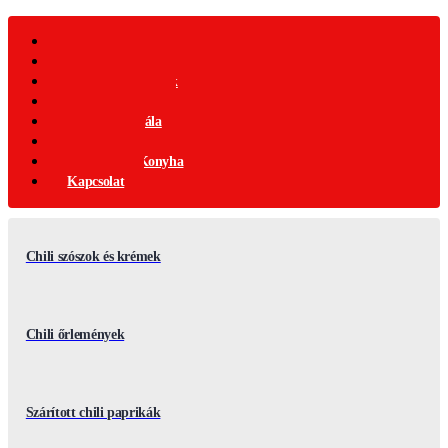
Webáruház
Akciós Termékek
Ajándék Termékek
Chili Termékek
Csípősségi-Skála
Chili Mag
Nemzetközi Konyha
Kapcsolat
Chili szószok és krémek
Chili őrlemények
Szárított chili paprikák