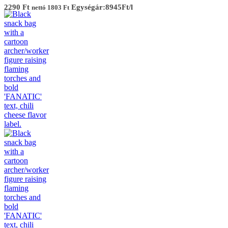
2290
Ft
Egységár:8945Ft/l
nettó
1803
Ft