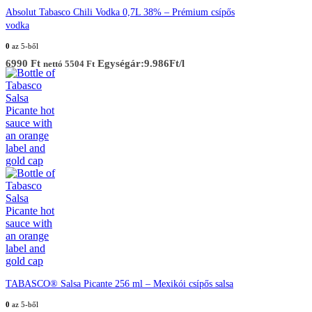
Absolut Tabasco Chili Vodka 0,7L 38% – Prémium csípős
vodka
0
az 5-ből
6990
Ft
Egységár:9.986Ft/l
nettó
5504
Ft
TABASCO® Salsa Picante 256 ml – Mexikói csípős salsa
0
az 5-ből