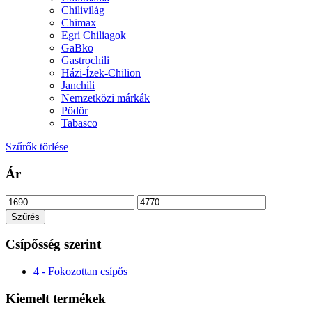
Chilivilág
Chimax
Egri Chiliagok
GaBko
Gastrochili
Házi-Ízek-Chilion
Janchili
Nemzetközi márkák
Pödör
Tabasco
Szűrők törlése
Ár
Min
Max
ár
ár
Szűrés
Csípősség szerint
4 - Fokozottan csípős
Kiemelt termékek