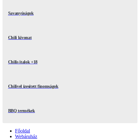
Savanyúságok
Chili kivonat
Chilis italok +18
Chilivel ízesített finomságok
BBQ termékek
Főoldal
Webáruház