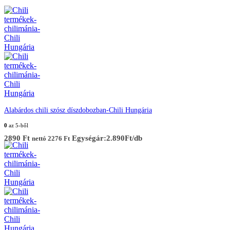
Alabárdos chili szósz díszdobozban-Chili Hungária
0
az 5-ből
2890
Ft
Egységár:2.890Ft/db
nettó
2276
Ft