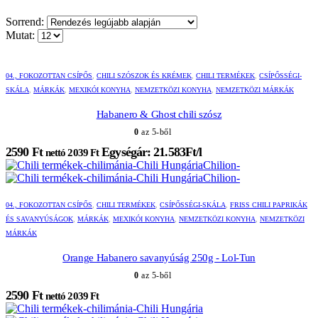
Sorrend:
Mutat:
04., FOKOZOTTAN CSÍPŐS
,
CHILI SZÓSZOK ÉS KRÉMEK
,
CHILI TERMÉKEK
,
CSÍPŐSSÉGI-
SKÁLA
,
MÁRKÁK
,
MEXIKÓI KONYHA
,
NEMZETKÖZI KONYHA
,
NEMZETKÖZI MÁRKÁK
Habanero & Ghost chili szósz
0
az 5-ből
2590
Ft
Egységár: 21.583Ft/l
nettó
2039
Ft
04., FOKOZOTTAN CSÍPŐS
,
CHILI TERMÉKEK
,
CSÍPŐSSÉGI-SKÁLA
,
FRISS CHILI PAPRIKÁK
ÉS SAVANYÚSÁGOK
,
MÁRKÁK
,
MEXIKÓI KONYHA
,
NEMZETKÖZI KONYHA
,
NEMZETKÖZI
MÁRKÁK
Orange Habanero savanyúság 250g - Lol-Tun
0
az 5-ből
2590
Ft
nettó
2039
Ft