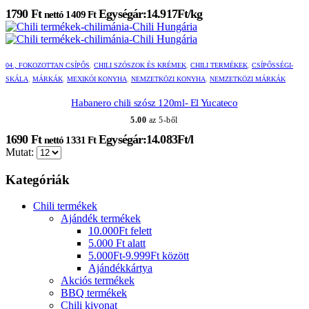
1790
Ft
Egységár:14.917Ft/kg
nettó
1409
Ft
04., FOKOZOTTAN CSÍPŐS
,
CHILI SZÓSZOK ÉS KRÉMEK
,
CHILI TERMÉKEK
,
CSÍPŐSSÉGI-
SKÁLA
,
MÁRKÁK
,
MEXIKÓI KONYHA
,
NEMZETKÖZI KONYHA
,
NEMZETKÖZI MÁRKÁK
Habanero chili szósz 120ml- El Yucateco
5.00
az 5-ből
1690
Ft
Egységár:14.083Ft/l
nettó
1331
Ft
Mutat:
Kategóriák
Chili termékek
Ajándék termékek
10.000Ft felett
5.000 Ft alatt
5.000Ft-9.999Ft között
Ajándékkártya
Akciós termékek
BBQ termékek
Chili kivonat