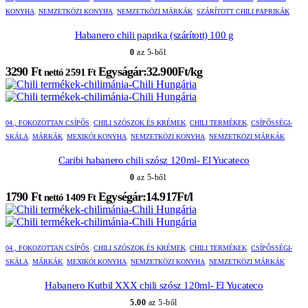
KONYHA
,
NEMZETKÖZI KONYHA
,
NEMZETKÖZI MÁRKÁK
,
SZÁRÍTOTT CHILI PAPRIKÁK
Habanero chili paprika (szárított) 100 g
0
az 5-ből
3290
Ft
Egyságár:32.900Ft/kg
nettó
2591
Ft
04., FOKOZOTTAN CSÍPŐS
,
CHILI SZÓSZOK ÉS KRÉMEK
,
CHILI TERMÉKEK
,
CSÍPŐSSÉGI-
SKÁLA
,
MÁRKÁK
,
MEXIKÓI KONYHA
,
NEMZETKÖZI KONYHA
,
NEMZETKÖZI MÁRKÁK
Caribi habanero chili szósz 120ml- El Yucateco
0
az 5-ből
1790
Ft
Egységár:14.917Ft/l
nettó
1409
Ft
04., FOKOZOTTAN CSÍPŐS
,
CHILI SZÓSZOK ÉS KRÉMEK
,
CHILI TERMÉKEK
,
CSÍPŐSSÉGI-
SKÁLA
,
MÁRKÁK
,
MEXIKÓI KONYHA
,
NEMZETKÖZI KONYHA
,
NEMZETKÖZI MÁRKÁK
Habanero Kutbil XXX chili szósz 120ml- El Yucateco
5.00
az 5-ből