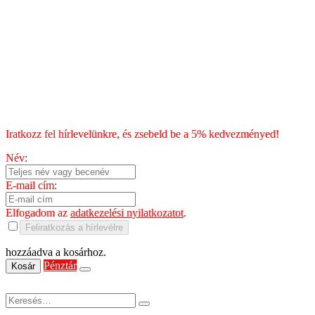
Szállítás
Fizetés
Blog
Chili kisokos
HÍRLEVÉL
Iratkozz fel hírlevelünkre, és zsebeld be a 5% kedvezményed!
Név:
E-mail cím:
Elfogadom az
adatkezelési nyilatkozatot
.
Feliratkozás a hírlevélre
hozzáadva a kosárhoz.
Pénztár
Kosár