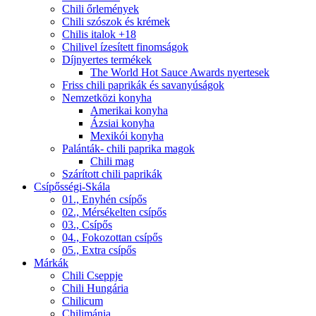
Chili őrlemények
Chili szószok és krémek
Chilis italok +18
Chilivel ízesített finomságok
Díjnyertes termékek
The World Hot Sauce Awards nyertesek
Friss chili paprikák és savanyúságok
Nemzetközi konyha
Amerikai konyha
Ázsiai konyha
Mexikói konyha
Palánták- chili paprika magok
Chili mag
Szárított chili paprikák
Csípősségi-Skála
01., Enyhén csípős
02., Mérsékelten csípős
03., Csípős
04., Fokozottan csípős
05., Extra csípős
Márkák
Chili Cseppje
Chili Hungária
Chilicum
Chilimánia