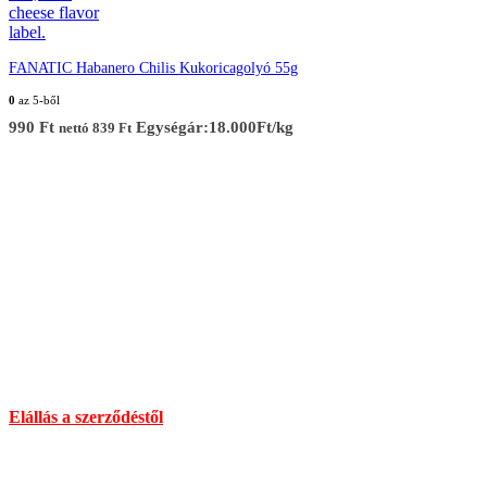
FANATIC Habanero Chilis Kukoricagolyó 55g
0
az 5-ből
990
Ft
Egységár:18.000Ft/kg
nettó
839
Ft
Elérhetőség
Cím :
1136 Budapest, Hegedűs Gyula utca 32.
Nyitvatartás: H-Cs 10-18 : P 10-17 : Sz 10-13 : V Zárva
Információ:
info@chilimania.hu
Mobil:
06 (30) 478 8101
Információk
Elállás a szerződéstől
Általános Szerződési Feltételek